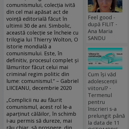
comunismului, colecția ivită
din cel mai apăsat act de
Feel good -
voință editorială făcut în
după FILIT -
ultimii 30 de ani. Simbolic,
Ana Maria
această colecție se încheie cu
SANDU
trilogia lui Thierry Wolton, O
istorie mondială a
comunismului. Este, în
definitiv, procesul complet și
lămuritor făcut celui mai
criminal regim politic din
Cum își văd
lume: comunismul.“ – Gabriel
adolescenții
LIICEANU, decembrie 2020
viitorul? -
Termenul
„Complicii nu au făurit
pentru
comunismul, acest rol le-a
înscrieri s-a
aparținut călăilor, în schimb
prelungit până
i-au permis să dureze, mai
la data de 11
rău chiar, să prospere, din