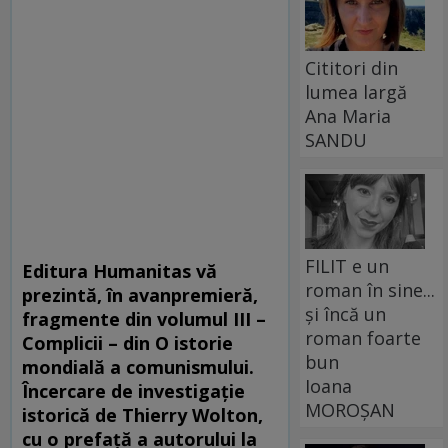
Cititori din
lumea largă
Ana Maria
SANDU
FILIT e un
Editura Humanitas vă
roman în sine...
prezintă, în avanpremieră,
și încă un
fragmente din volumul III –
roman foarte
Complicii
– din
O istorie
bun
mondială a comunismului.
Ioana
Încercare de investigație
MOROȘAN
istorică de Thierry Wolton,
cu o prefaţă a autorului la