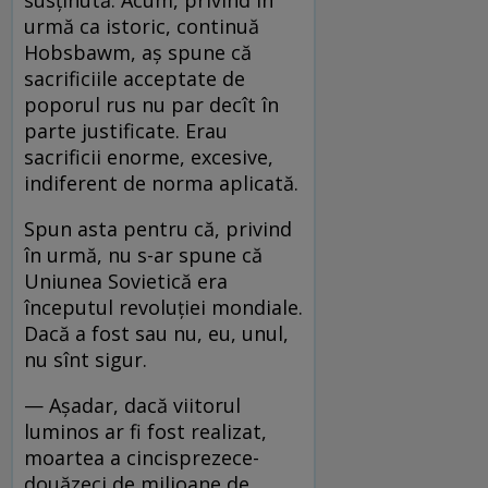
urmă ca istoric, continuă
Hobsbawm, aş spune că
sacrificiile acceptate de
poporul rus nu par decît în
parte justificate. Erau
sacrificii enorme, excesive,
indiferent de norma aplicată.
Spun asta pentru că, privind
în urmă, nu s-ar spune că
Uniunea Sovietică era
începutul revoluţiei mondiale.
Dacă a fost sau nu, eu, unul,
nu sînt sigur.
— Aşadar, dacă viitorul
luminos ar fi fost realizat,
moartea a cincisprezece-
douăzeci de milioane de