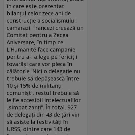
în care este prezentat
bilanțul celor zece ani de
construcție a socialismului;
camarazii francezi creează un
Comitet pentru a Zecea
Aniversare, în timp ce
L’Humanité face campanie
pentru a-i allege pe fericiții
tovarăși care vor pleca în
călătorie. Nici o delegație nu
trebuie să depășească între
10 și 15% de militanți
comuniști, restul trebuie să
le fie accesibil intelectualilor
„simpatizanți“. În total, 927
de delegați din 43 de țări vin
să asiste la festivități în
URSS, dintre care 143 de