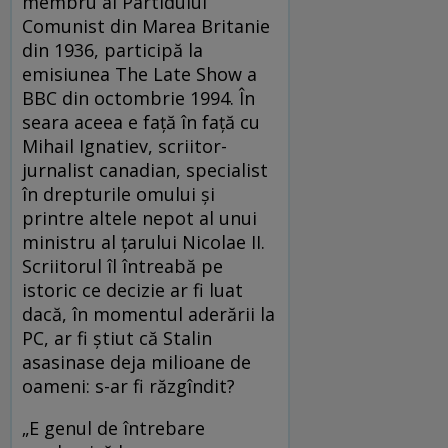
membru al Partidului
Comunist din Marea Britanie
din 1936, participă la
emisiunea The Late Show a
BBC din octombrie 1994. În
seara aceea e faţă în faţă cu
Mihail Ignatiev, scriitor-
jurnalist canadian, specialist
în drepturile omului şi
printre altele nepot al unui
ministru al ţarului Nicolae II.
Scriitorul îl întreabă pe
istoric ce decizie ar fi luat
dacă, în momentul aderării la
PC, ar fi ştiut că Stalin
asasinase deja milioane de
oameni: s-ar fi răzgîndit?
„E genul de întrebare