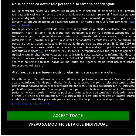
Nouă ne pasă ca datele tale personale să rămână confidențiale
Noi și partenerii noștri
606
stocăm și/sau accesăm informații pe dispozitivul dvs., precum
identificatorii cookie unici pentru prelucrarea datelor cu caracter personal. Puteți accepta sau
gestiona alegerile dvs. făcând clic mai jos sau în orice moment, pe pagina cu politica de
confidențialitate. Aceste alegeri vor fi raportate partenerilor noștri și nu vă vor afecta navigarea.
Mai
multe detalii
Noi si partenerii nostri (retelele de socializare si agentiile de publicitate partenere, precum si
furnizorii nostri de servicii de date analitice) prelucram date pentru a permite website-ului sa
functioneze, pentru a personaliza continutul si anunturile publicitare afisate in functie de
interesele si/sau profilul dvs., pentru a va oferi functionalitati aferente retelelor de socializare si
pentru a analiza traficul pe website. Beneficiati de drepturile prevazute de art. 15-22 din GDPR in
legatura cu prelucrarea datelor cu caracter personal. Aceste drepturi pot fi exercitate prin
modalitatea indicata
aici
. Prin click pe “ACCEPT TOATE”, acceptati folosirea tuturor Tehnologiilor de
tip Cookie, care implica inclusiv acceptul dvs. cu privire la stocarea/accesarea informatiilor de catre
Vendor-ii cu care colaboram. Prin click pe “VREAU SA MODIFIC SETARILE INDIVIDUAL” puteti
schimba preferintele in mod individual, mai putin cele legate de cookie strict necesare pentru
functionarea website-ului.
Atât noi, cât și partenerii noștri prelucrăm datele pentru a oferi:
Dezvoltarea și îmbunătățirea serviciilor. Măsurarea performanței reclamelor. Stocarea și/sau
accesarea informațiilor de pe un dispozitiv. Utilizarea profilurilor pentru selectarea conținutului
personalizat. Crearea profilurilor de conținut personalizat. Utilizarea profilurilor pentru selectarea
Conducătorilor occidentali le
publicității personalizate. Crearea profilurilor pentru publicitate personalizată. Măsurarea
performanței conținutului. Înțelegerea publicului prin statistici sau combinații de date din surse
place să dea lecţii cînd se
diferite. Utilizarea de date limitate pentru a selecta publicitatea. Utilizarea datelor limitate pentru
a selecta conținutul. Date precise de geolocație și identificarea prin scanarea dispozitivului.
ocupă de postcomunismul
Listă parteneri (furnizori)
din Estul continentului
ACCEPT TOATE
european, fie pentru a
îndemna la reforme politice
VREAU SA MODIFIC SETARILE INDIVIDUAL
şi economice, fie pentru a