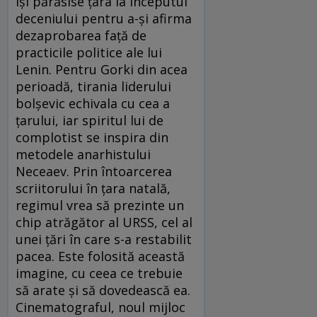
își părăsise țara la începutul
deceniului pentru a-și afirma
dezaprobarea față de
practicile politice ale lui
Lenin. Pentru Gorki din acea
perioadă, tirania liderului
bolșevic echivala cu cea a
țarului, iar spiritul lui de
complotist se inspira din
metodele anarhistului
Neceaev. Prin întoarcerea
scriitorului în țara natală,
regimul vrea să prezinte un
chip atrăgător al URSS, cel al
unei țări în care s-a restabilit
pacea. Este folosită această
imagine, cu ceea ce trebuie
să arate și să dovedească ea.
Cinematograful, noul mijloc