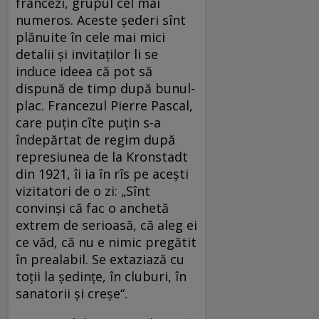
francezi, grupul cel mai
numeros. Aceste șederi sînt
plănuite în cele mai mici
detalii și invitaților li se
induce ideea că pot să
dispună de timp după bunul-
plac. Francezul Pierre Pascal,
care puțin cîte puțin s-a
îndepărtat de regim după
represiunea de la Kronstadt
din 1921, îi ia în rîs pe acești
vizitatori de o zi: „Sînt
convinși că fac o anchetă
extrem de serioasă, că aleg ei
ce văd, că nu e nimic pregătit
în prealabil. Se extaziază cu
toții la ședințe, în cluburi, în
sanatorii și creșe“.