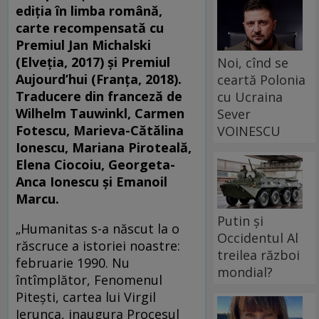
ediţia în limba română
,
carte recompensată cu
Premiul Jan Michalski
(Elveția, 2017) și Premiul
Noi, cînd se
Aujourd’hui (Franța, 2018).
ceartă Polonia
Traducere din franceză de
cu Ucraina
Wilhelm Tauwinkl, Carmen
Sever
Fotescu, Marieva-Cătălina
VOINESCU
Ionescu, Mariana Piroteală,
Elena Ciocoiu, Georgeta-
Anca Ionescu şi Emanoil
Marcu.
Putin și
„Humanitas s-a născut la o
Occidentul Al
răscruce a istoriei noastre:
treilea război
februarie 1990. Nu
mondial?
întîmplător, Fenomenul
Pitești, cartea lui Virgil
Ierunca, inaugura Procesul