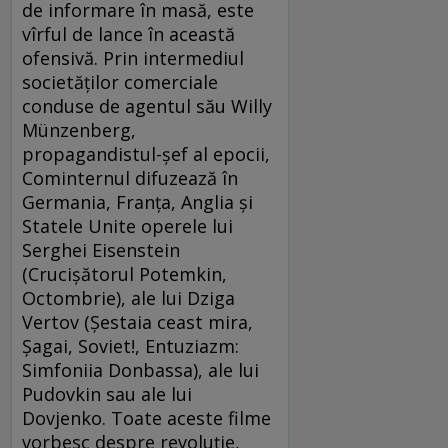
de informare în masă, este
vîrful de lance în această
ofensivă. Prin intermediul
societăților comerciale
conduse de agentul său Willy
Münzenberg,
propagandistul-șef al epocii,
Cominternul difuzează în
Germania, Franța, Anglia și
Statele Unite operele lui
Serghei Eisenstein
(Crucișătorul Potemkin,
Octombrie), ale lui Dziga
Vertov (Șestaia ceast mira,
Șagai, Soviet!, Entuziazm:
Simfoniia Donbassa), ale lui
Pudovkin sau ale lui
Dovjenko. Toate aceste filme
vorbesc despre revoluție,