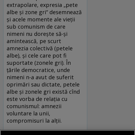
extrapolare, expresia „pete
albe şi zone gri“ desemnează
şi acele momente ale vieţii
sub comunism de care
nimeni nu doreşte să-şi
amintească, pe scurt
amnezia colectivă (petele
albe), şi cele care pot fi
suportate (zonele gri). În
ţările democratice, unde
nimeni n-a avut de suferit
oprimări sau dictate, petele
albe şi zonele gri există cînd
este vorba de relaţia cu
comunismul: amnezii
voluntare la unii,
compromisuri la alţii.