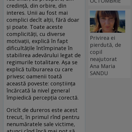
OCTOMBRIE
credință, din orbire, din
interes. Unii au fost mai
complici decît alții, fără doar
și poate. Toate aceste
complicități, cu diverse
Privirea ei
motivații, explică în fapt
pierdută, de
dificultățile întîmpinate în
copil
stabilirea adevărului legat de
neajutorat
regimurile totalitare. Așa se
Ana Maria
explică tulburarea cu care
SANDU
privesc oamenii toată
această poveste: conștiința
încărcată la nivel general
împiedică percepția corectă.
Oricît de dureros este acest
trecut, în primul rînd pentru
nenumăratele sale victime,
atunci cînd încă mai pot să