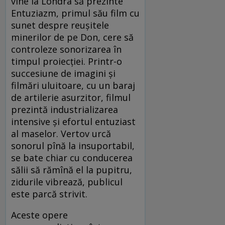
vine la Londra să prezinte
Entuziazm, primul său film cu
sunet despre reușitele
minerilor de pe Don, cere să
controleze sonorizarea în
timpul proiecției. Printr-o
succesiune de imagini și
filmări uluitoare, cu un baraj
de artilerie asurzitor, filmul
prezintă industrializarea
intensive și efortul entuziast
al maselor. Vertov urcă
sonorul pînă la insuportabil,
se bate chiar cu conducerea
sălii să rămînă el la pupitru,
zidurile vibrează, publicul
este parcă strivit.
Aceste opere