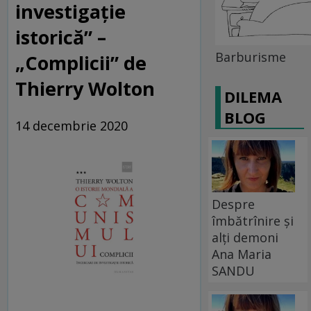
investigație
istorică” –
Barburisme
„Complicii” de
Thierry Wolton
DILEMA
BLOG
14 decembrie 2020
Despre
îmbătrînire și
alți demoni
Ana Maria
SANDU