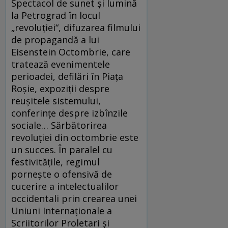
Spectacol de sunet și lumină
la Petrograd în locul
„revoluției“, difuzarea filmului
de propagandă a lui
Eisenstein Octombrie, care
tratează evenimentele
perioadei, defilări în Piața
Roșie, expoziții despre
reușitele sistemului,
conferințe despre izbînzile
sociale… Sărbătorirea
revoluției din octombrie este
un succes. În paralel cu
festivitățile, regimul
pornește o ofensivă de
cucerire a intelectualilor
occidentali prin crearea unei
Uniuni Internaționale a
Scriitorilor Proletari și