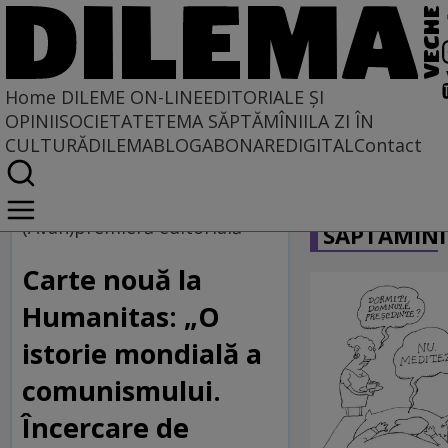
Home
DILEME ON-LINE
EDITORIALE ȘI
OPINII
SOCIETATE
TEMA SĂPTĂMÎNII
LA ZI ÎN
CULTURĂ
DILEMABLOG
ABONARE
DIGITAL
Contact
Home
CARICATU
Dileme on-line
(Avan)premieră editorială
SĂPTĂMÎNI
Carte nouă la
Humanitas: „O
istorie mondială a
comunismului.
Încercare de