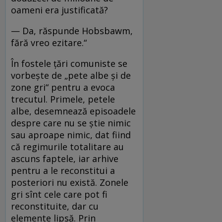
oameni era justificată?
— Da, răspunde Hobsbawm,
fără vreo ezitare.“
În fostele ţări comuniste se
vorbeşte de „pete albe şi de
zone gri“ pentru a evoca
trecutul. Primele, petele
albe, desemnează episoadele
despre care nu se ştie nimic
sau aproape nimic, dat fiind
că regimurile totalitare au
ascuns faptele, iar arhive
pentru a le reconstitui a
posteriori nu există. Zonele
gri sînt cele care pot fi
reconstituite, dar cu
elemente lipsă. Prin