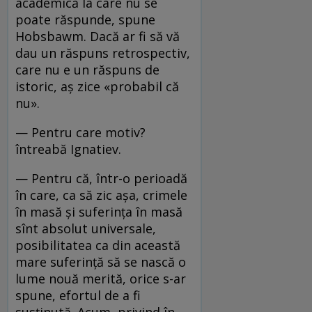
academică la care nu se
poate răspunde, spune
Hobsbawm. Dacă ar fi să vă
dau un răspuns retrospectiv,
care nu e un răspuns de
istoric, aş zice «probabil că
nu».
— Pentru care motiv?
întreabă Ignatiev.
— Pentru că, într-o perioadă
în care, ca să zic aşa, crimele
în masă şi suferinţa în masă
sînt absolut universale,
posibilitatea ca din această
mare suferinţă să se nască o
lume nouă merită, orice s-ar
spune, efortul de a fi
susţinută. Acum, privind în