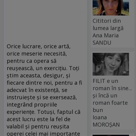
Cititori din
lumea largă
Ana Maria
SANDU
Orice lucrare, orice artă,
orice meserie necesită,
pentru ca opera să
reuşească, un exerciţiu. Toţi
ştim aceasta, desigur, şi
FILIT e un
fiecare dintre noi, pentru a fi
roman în sine...
adecvat în existenţă, se
și încă un
instruieşte şi se exersează,
roman foarte
integrând propriile
bun
experienţe. Totuşi, faptul că
Ioana
acest lucru este la fel de
MOROȘAN
valabil şi pentru reuşita
operei celei mai importante