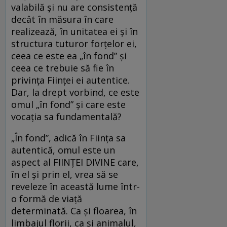
valabilă şi nu are consistenţă
decât în măsura în care
realizează, în unitatea ei şi în
structura tuturor forţelor ei,
ceea ce este ea „în fond” şi
ceea ce trebuie să fie în
privinţa Fiinţei ei autentice.
Dar, la drept vorbind, ce este
omul „în fond” şi care este
vocaţia sa fundamentală?
„În fond”, adică în Fiinţa sa
autentică, omul este un
aspect al FIINŢEI DIVINE care,
în el şi prin el, vrea să se
reveleze în această lume într-
o formă de viaţă
determinată. Ca şi floarea, în
limbajul florii, ca şi animalul,