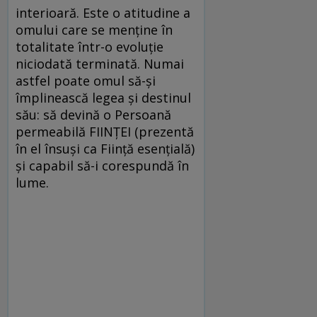
interioară. Este o atitudine a
omului care se menţine în
totalitate într-o evoluţie
niciodată terminată. Numai
astfel poate omul să-şi
împlinească legea şi destinul
său: să devină o Persoană
permeabilă FIINŢEI (prezentă
în el însuşi ca Fiinţă esenţială)
şi capabil să-i corespundă în
lume.