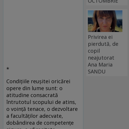
OCTOMBRIE
Privirea ei
pierdută, de
copil
neajutorat
Ana Maria
*
SANDU
Condiţiile reuşitei oricărei
opere din lume sunt: o
atitudine consacrată
întrutotul scopului de atins,
o voinţă tenace, o dezvoltare
a facultăţilor adecvate,
dobândirea de competenţe