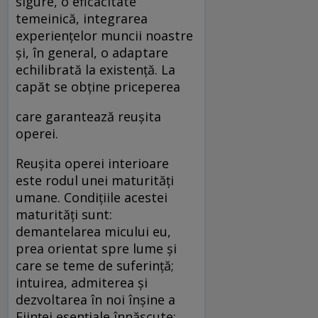
sigure, o eficacitate
temeinică, integrarea
experienţelor muncii noastre
şi, în general, o adaptare
echilibrată la existenţă. La
capăt se obţine priceperea
care garantează reuşita
operei.
Reuşita operei interioare
este rodul unei maturităţi
umane. Condiţiile acestei
maturităţi sunt:
demantelarea micului eu,
prea orientat spre lume şi
care se teme de suferinţă;
intuirea, admiterea şi
dezvoltarea în noi înşine a
Fiinţei esenţiale înnăscute;