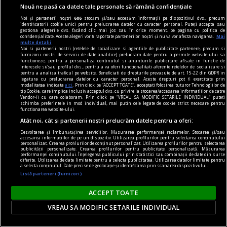
Nouă ne pasă ca datele tale personale să rămână confidențiale
Noi și partenerii noștri
606
stocăm și/sau accesăm informații pe dispozitivul dvs., precum
identificatorii cookie unici pentru prelucrarea datelor cu caracter personal. Puteți accepta sau
gestiona alegerile dvs. făcând clic mai jos sau în orice moment, pe pagina cu politica de
confidențialitate. Aceste alegeri vor fi raportate partenerilor noștri și nu vă vor afecta navigarea.
Mai
multe detalii
Noi si partenerii nostri (retelele de socializare si agentiile de publicitate partenere, precum si
furnizorii nostri de servicii de date analitice) prelucram date pentru a permite website-ului sa
functioneze, pentru a personaliza continutul si anunturile publicitare afisate in functie de
interesele si/sau profilul dvs., pentru a va oferi functionalitati aferente retelelor de socializare si
pentru a analiza traficul pe website. Beneficiati de drepturile prevazute de art. 15-22 din GDPR in
legatura cu prelucrarea datelor cu caracter personal. Aceste drepturi pot fi exercitate prin
modalitatea indicata
aici
. Prin click pe “ACCEPT TOATE”, acceptati folosirea tuturor Tehnologiilor de
tip Cookie, care implica inclusiv acceptul dvs. cu privire la stocarea/accesarea informatiilor de catre
Vendor-ii cu care colaboram. Prin click pe “VREAU SA MODIFIC SETARILE INDIVIDUAL” puteti
poemul săptămînii
schimba preferintele in mod individual, mai putin cele legate de cookie strict necesare pentru
functionarea website-ului.
dragostea, regim urban
Atât noi, cât și partenerii noștri prelucrăm datele pentru a oferi:
Poate pentru că dimineața am intrat la loc în
Dezvoltarea și îmbunătățirea serviciilor. Măsurarea performanței reclamelor. Stocarea și/sau
mine
accesarea informațiilor de pe un dispozitiv. Utilizarea profilurilor pentru selectarea conținutului
personalizat. Crearea profilurilor de conținut personalizat. Utilizarea profilurilor pentru selectarea
Constantin VICĂ
publicității personalizate. Crearea profilurilor pentru publicitate personalizată. Măsurarea
performanței conținutului. Înțelegerea publicului prin statistici sau combinații de date din surse
diferite. Utilizarea de date limitate pentru a selecta publicitatea. Utilizarea datelor limitate pentru
a selecta conținutul. Date precise de geolocație și identificarea prin scanarea dispozitivului.
Listă parteneri (furnizori)
ACCEPT TOATE
VREAU SA MODIFIC SETARILE INDIVIDUAL