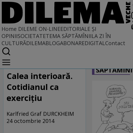
Home
DILEME ON-LINE
EDITORIALE ȘI
OPINII
SOCIETATE
TEMA SĂPTĂMÎNII
LA ZI ÎN
CULTURĂ
DILEMABLOG
ABONARE
DIGITAL
Contact
Home
CARICATU
Dileme on-line
SĂPTĂMÎNI
Calea interioară.
Cotidianul ca
exercițiu
Karlfried Graf DURCKHEIM
24 octombrie 2014