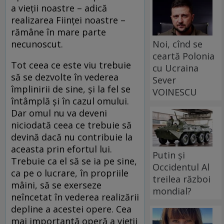
a vieţii noastre – adică
realizarea Fiinţei noastre –
rămâne în mare parte
necunoscut.
Noi, cînd se
ceartă Polonia
Tot ceea ce este viu trebuie
cu Ucraina
să se dezvolte în vederea
Sever
împlinirii de sine, şi la fel se
VOINESCU
întâmplă şi în cazul omului.
Dar omul nu va deveni
niciodată ceea ce trebuie să
devină dacă nu contribuie la
aceasta prin efortul lui.
Putin și
Trebuie ca el să se ia pe sine,
Occidentul Al
ca pe o lucrare, în propriile
treilea război
mâini, să se exerseze
mondial?
neîncetat în vederea realizării
depline a acestei opere. Cea
mai importantă operă a vieţii