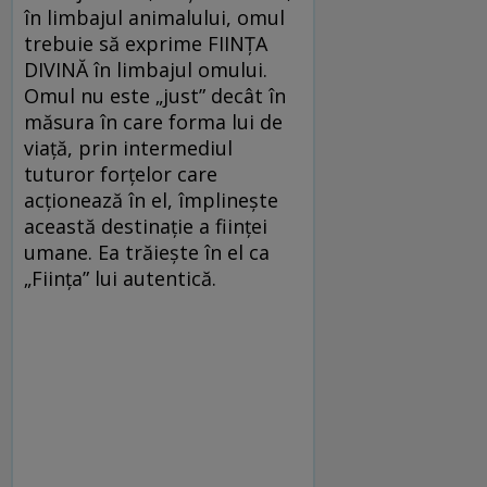
în limbajul animalului, omul
trebuie să exprime FIINŢA
DIVINĂ în limbajul omului.
Omul nu este „just” decât în
măsura în care forma lui de
viaţă, prin intermediul
tuturor forţelor care
acţionează în el, împlineşte
această destinaţie a fiinţei
umane. Ea trăieşte în el ca
„Fiinţa” lui autentică.