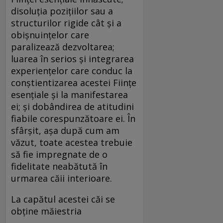
disoluţia poziţiilor sau a
structurilor rigide cât şi a
obişnuinţelor care
paralizează dezvoltarea;
luarea în serios şi integrarea
experienţelor care conduc la
conştientizarea acestei Fiinţe
esenţiale şi la manifestarea
ei; şi dobândirea de atitudini
fiabile corespunzătoare ei. În
sfârşit, aşa după cum am
văzut, toate acestea trebuie
să fie impregnate de o
fidelitate neabătută în
urmarea căii interioare.
La capătul acestei căi se
obţine măiestria