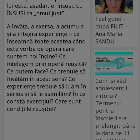
lui este, aşadar, el însuşi, EL
ÎNSUŞI ca „omul just”.
Feel good -
A învăţa, a exersa, a acumula
după FILIT -
şi a integra experienţe – ce
Ana Maria
înseamnă toate acestea când
SANDU
este vorba de opera care
suntem noi înşine? Ce
înţelegem prin operă reuşită?
Ce putem face? Ce trebuie să
învăţăm în acest sens? Ce
Cum își văd
experienţe trebuie să luăm în
adolescenții
serios şi să le asimilăm? În ce
viitorul? -
constă exerciţiul? Care sunt
Termenul
condiţiile reuşitei?
pentru
înscrieri s-a
prelungit până
la data de 11