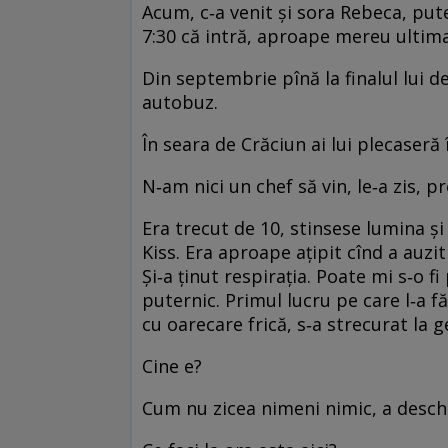
Acum, c‑a venit şi sora Rebeca, pute
7:30 că intră, aproape mereu ultima
Din septembrie pînă la finalul lui d
autobuz.
În seara de Crăciun ai lui plecaseră 
N‑am nici un chef să vin, le‑a zis, pr
Era trecut de 10, stinsese lumina şi
Kiss. Era aproape aţipit cînd a auzit
Şi‑a ţinut respiraţia. Poate mi s‑o f
puternic. Primul lucru pe care l‑a fă
cu oarecare frică, s‑a strecurat la g
Cine e?
Cum nu zicea nimeni nimic, a desch