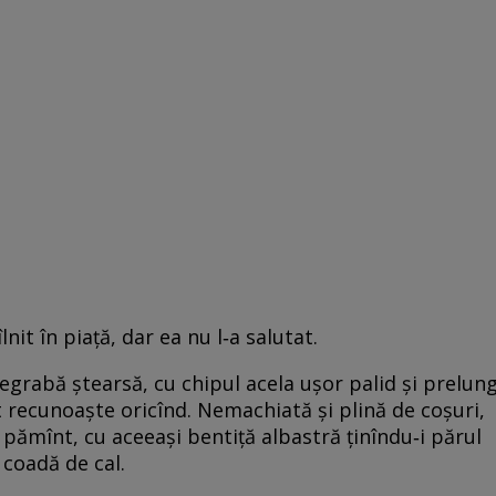
lnit în piaţă, dar ea nu l‑a salutat.
grabă ştearsă, cu chipul acela uşor palid şi prelun
ut recunoaşte oricînd. Nemachiată şi plină de coşuri,
pămînt, cu aceeaşi bentiţă albastră ţinîndu‑i părul
 coadă de cal.