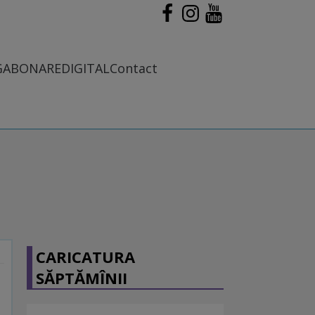
G
ABONARE
DIGITAL
Contact
CARICATURA
SĂPTĂMÎNII