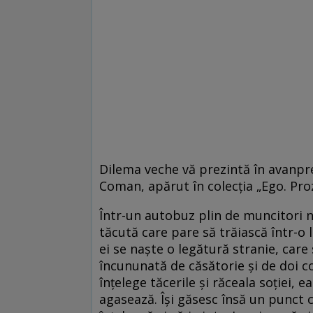
Dilema veche vă prezintă în avanpr
Coman, apărut în colecţia „Ego. Proz
Într-un autobuz plin de muncitori na
tăcută care pare să trăiască într-o l
ei se naşte o legătură stranie, car
încununată de căsătorie şi de doi c
înţelege tăcerile şi răceala soţiei, 
agasează. Îşi găsesc însă un punct 