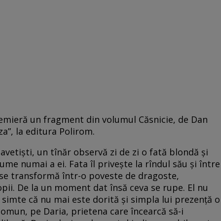
emieră un fragment din volumul Căsnicie, de Dan
a”, la editura Polirom.
vetişti, un tînăr observă zi de zi o fată blondă şi
ume numai a ei. Fata îl priveşte la rîndul său şi între
e se transformă într-o poveste de dragoste,
opii. De la un moment dat însă ceva se rupe. El nu
ea simte că nu mai este dorită şi simpla lui prezenţă o
comun, pe Daria, prietena care încearcă să-i