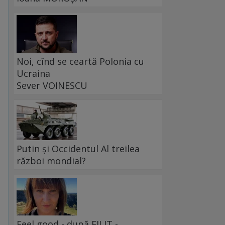
Noi, cînd se ceartă Polonia cu
Ucraina
Sever VOINESCU
Putin și Occidentul Al treilea
război mondial?
Feel good - după FILIT -