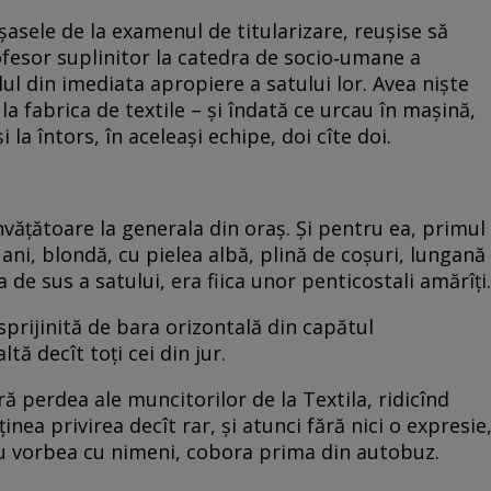
şasele de la examenul de titularizare, reuşise să
fesor suplinitor la catedra de socio‑umane a
lul din imediata apropiere a satului lor. Avea nişte
la fabrica de textile – şi îndată ce urcau în maşină,
i la întors, în aceleaşi echipe, doi cîte doi.
învăţătoare la generala din oraş. Şi pentru ea, primul
ani, blondă, cu pielea albă, plină de coşuri, lungană
a de sus a satului, era fiica unor penticostali amărîţi.
sprijinită de bara orizontală din capătul
tă decît toţi cei din jur.
ără perdea ale muncitorilor de la Textila, ridicînd
ţinea privirea decît rar, şi atunci fără nici o expresie
 Nu vorbea cu nimeni, cobora prima din autobuz.