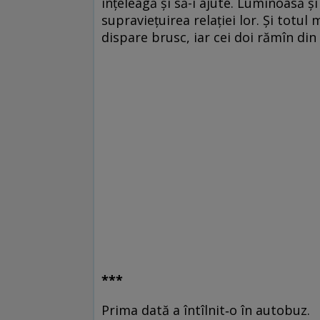
înţeleagă şi să-i ajute. Luminoasă ş
supravieţuirea relaţiei lor. Şi totu
dispare brusc, iar cei doi rămîn din
***
Prima dată a întîlnit‑o în autobuz.