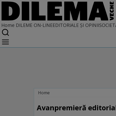
Home
DILEME ON-LINE
EDITORIALE ȘI OPINII
SOCIET
Home
Dileme on-line
Avanpremieră editorial