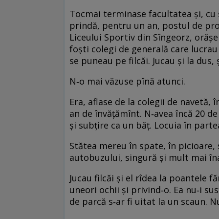
Tocmai terminase facultatea şi, cu 
prindă, pentru un an, postul de pro
Liceului Sportiv din Sîngeorz, orăşe
foşti colegi de generală care lucrau 
se puneau pe filcăi. Jucau şi la dus, ş
N‑o mai văzuse pînă atunci.
Era, aflase de la colegii de navetă, 
an de învăţămînt. N‑avea încă 20 de 
şi subţire ca un băţ. Locuia în parte
Stătea mereu în spate, în picioare, 
autobuzului, singură şi mult mai înal
Jucau filcăi şi el rîdea la poantele f
uneori ochii şi privind‑o. Ea nu‑i sus
de parcă s‑ar fi uitat la un scaun.