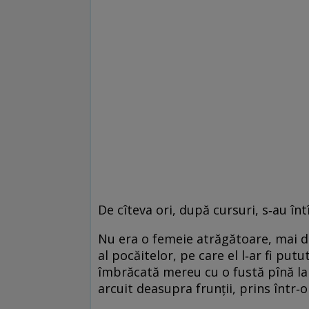
De cîteva ori, după cursuri, s‑au întî
Nu era o femeie atrăgătoare, mai de
al pocăitelor, pe care el l‑ar fi put
îmbrăcată mereu cu o fustă pînă la 
arcuit deasupra frunţii, prins într‑o