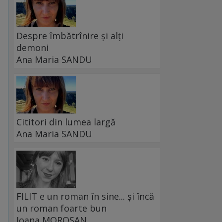
Despre îmbătrînire și alți
demoni
Ana Maria SANDU
Cititori din lumea largă
Ana Maria SANDU
FILIT e un roman în sine... și încă
un roman foarte bun
Ioana MOROȘAN