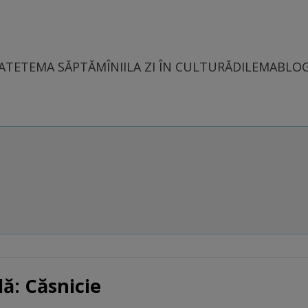
ATE
TEMA SĂPTĂMÎNII
LA ZI ÎN CULTURĂ
DILEMABLO
ă: Căsnicie