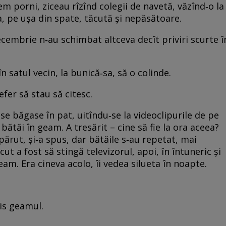
m porni, ziceau rîzînd colegii de navetă, văzînd‑o la
, pe uşa din spate, tăcută şi nepăsătoare.
ecembrie n‑au schimbat altceva decît priviri scurte î
în satul vecin, la bunică‑sa, să o colinde.
efer să stau să citesc.
 se băgase în pat, uitîndu‑se la videoclipurile de pe
 bătăi în geam. A tresărit – cine să fie la ora aceea?
i părut, şi‑a spus, dar bătăile s‑au repetat, mai
cut a fost să stingă televizorul, apoi, în întuneric şi
eam. Era cineva acolo, îi vedea silueta în noapte.
is geamul.