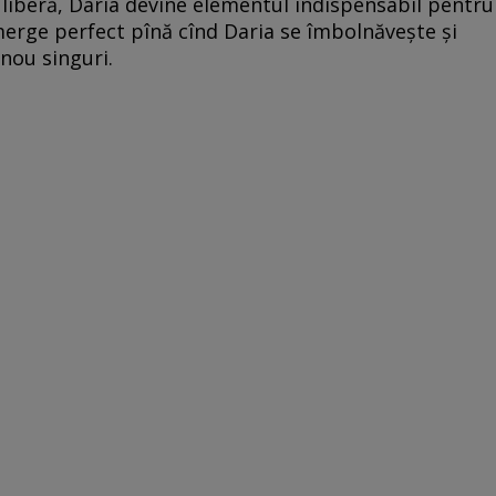
i liberă, Daria devine elementul indispensabil pentru
l merge perfect pînă cînd Daria se îmbolnăveşte şi
 nou singuri.