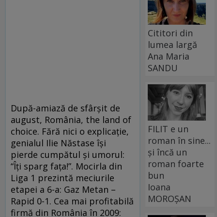
Cititori din
lumea largă
Ana Maria
SANDU
După-amiază de sfârşit de
august, România, the land of
FILIT e un
choice. Fără nici o explicaţie,
roman în sine...
genialul Ilie Năstase îşi
și încă un
pierde cumpătul şi umorul:
roman foarte
“Îţi sparg faţa!”. Mocirla din
bun
Liga 1 prezintă meciurile
Ioana
etapei a 6-a: Gaz Metan –
MOROȘAN
Rapid 0-1. Cea mai profitabilă
firmă din România în 2009: