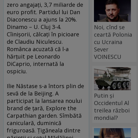
zero angajaţi, 3,7 miliarde de
euro profit. Partidul lui Dan
Diaconescu a ajuns la 20%.
Dinamo – U. Cluj 3-4.
Noi, cînd se
Cîinişorii, călcaţi în picioare
ceartă Polonia
de Claudiu Niculescu.
cu Ucraina
Românca acuzată că l-a
Sever
hărţuit pe Leonardo
VOINESCU
DiCaprio, internată la
ospiciu.
Ilie Năstase s-a întors plin de
sevă de la Beijing. A
Putin și
participat la lansarea noului
Occidentul Al
brand de ţară, Explore the
treilea război
Carpathian garden. Sîmbătă
mondial?
caniculară, duminică
friguroasă. Ţigăneala dintre
părinţii şi soţul Mădălinei