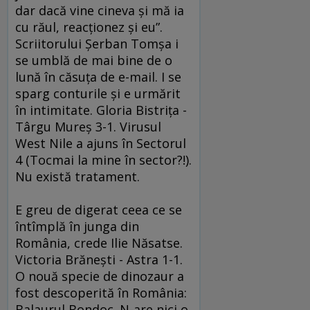
dar dacă vine cineva şi mă ia
cu răul, reacţionez şi eu”.
Scriitorului Şerban Tomşa i
se umblă de mai bine de o
lună în căsuţa de e-mail. I se
sparg conturile şi e urmărit
în intimitate. Gloria Bistriţa -
Târgu Mureş 3-1. Virusul
West Nile a ajuns în Sectorul
4 (Tocmai la mine în sector?!).
Nu există tratament.
E greu de digerat ceea ce se
întîmplă în junga din
România, crede Ilie Năsatse.
Victoria Brăneşti - Astra 1-1.
O nouă specie de dinozaur a
fost descoperită în România:
Balaurul Bondoc. N-are nici o