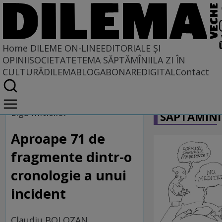
Home
DILEME ON-LINE
EDITORIALE ȘI
OPINII
SOCIETATE
TEMA SĂPTĂMÎNII
LA ZI ÎN
CULTURĂ
DILEMABLOG
ABONARE
DIGITAL
Contact
Home
CARICATU
Dileme on-line
Liga miticilor
SĂPTĂMÎNI
Aproape 71 de
fragmente dintr-o
cronologie a unui
incident
Claudiu BOLOZAN