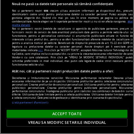
Nouă ne pasă ca datele tale personale să rămână confidențiale
Noi și partenerii noștri
606
stocăm și/sau accesăm informații pe dispozitivul dvs., precum
identificatorii cookie unici pentru prelucrarea datelor cu caracter personal. Puteți accepta sau
gestiona alegerile dvs. făcând clic mai jos sau în orice moment, pe pagina cu politica de
confidențialitate. Aceste alegeri vor fi raportate partenerilor noștri și nu vă vor afecta navigarea.
Mai
multe detalii
Noi si partenerii nostri (retelele de socializare si agentiile de publicitate partenere, precum si
furnizorii nostri de servicii de date analitice) prelucram date pentru a permite website-ului sa
functioneze, pentru a personaliza continutul si anunturile publicitare afisate in functie de
material susținut de iqos
interesele si/sau profilul dvs., pentru a va oferi functionalitati aferente retelelor de socializare si
pentru a analiza traficul pe website. Beneficiati de drepturile prevazute de art. 15-22 din GDPR in
Omid Ghannadi, creatorul instalației IQOS x
legatura cu prelucrarea datelor cu caracter personal. Aceste drepturi pot fi exercitate prin
modalitatea indicata
aici
. Prin click pe “ACCEPT TOATE”, acceptati folosirea tuturor Tehnologiilor de
DIPLOMA: Apreciez că sînt companii care se
tip Cookie, care implica inclusiv acceptul dvs. cu privire la stocarea/accesarea informatiilor de catre
Vendor-ii cu care colaboram. Prin click pe “VREAU SA MODIFIC SETARILE INDIVIDUAL” puteti
implică atît de vizibil în sprijinul comunității
schimba preferintele in mod individual, mai putin cele legate de cookie strict necesare pentru
functionarea website-ului.
El este omul din spatele instalației imersive IQOS
Atât noi, cât și partenerii noștri prelucrăm datele pentru a oferi:
proiectată special pentru ediția de anul acesta a
Dezvoltarea și îmbunătățirea serviciilor. Măsurarea performanței reclamelor. Stocarea și/sau
accesarea informațiilor de pe un dispozitiv. Utilizarea profilurilor pentru selectarea conținutului
festivalului DIPLOMA.
personalizat. Crearea profilurilor de conținut personalizat. Utilizarea profilurilor pentru selectarea
publicității personalizate. Crearea profilurilor pentru publicitate personalizată. Măsurarea
performanței conținutului. Înțelegerea publicului prin statistici sau combinații de date din surse
diferite. Utilizarea de date limitate pentru a selecta publicitatea. Utilizarea datelor limitate pentru
a selecta conținutul. Date precise de geolocație și identificarea prin scanarea dispozitivului.
Parteneri
Listă parteneri (furnizori)
ACCEPT TOATE
VREAU SA MODIFIC SETARILE INDIVIDUAL