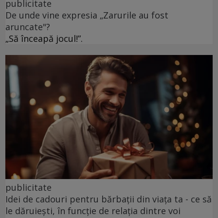
publicitate
De unde vine expresia „Zarurile au fost
aruncate"?
„Să înceapă jocul!”.
publicitate
Idei de cadouri pentru bărbații din viața ta - ce să
le dăruiești, în funcție de relația dintre voi