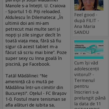
Manole s-a înteţit. U. Craiova
- Sportul 1-0. Piţi reloaded.
Feel good -
Aldulescu în Dilemateca: „În
după FILIT -
ultimii doi ani mi-am
Ana Maria
petrecut mai multe seri şi
SANDU
nopţi şi zile singur decît în
toată viaţa mea, fără să fiu
sigur că acest tabiet m-a
făcut să scriu mai bine”. Poze
super sexy cu Inna goală în
Cum își văd
piscină, pe Facebook.
adolescenții
viitorul? -
Tatăl Mădălinei: "Ne
Termenul
ameninţă că o mută pe
pentru
Mădălina într-un cimitir din
înscrieri s-a
Bucureşti". Oţelul - FC Braşov
prelungit până
1-0. Fostul mare tenisman se
la data de 11
afla alături de iubita sa,