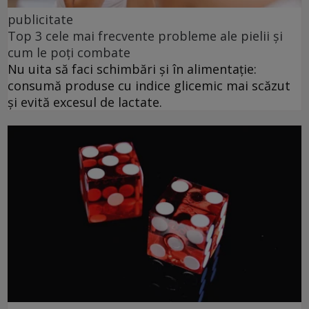
publicitate
Top 3 cele mai frecvente probleme ale pielii și
cum le poți combate
Nu uita să faci schimbări și în alimentație:
consumă produse cu indice glicemic mai scăzut
și evită excesul de lactate.