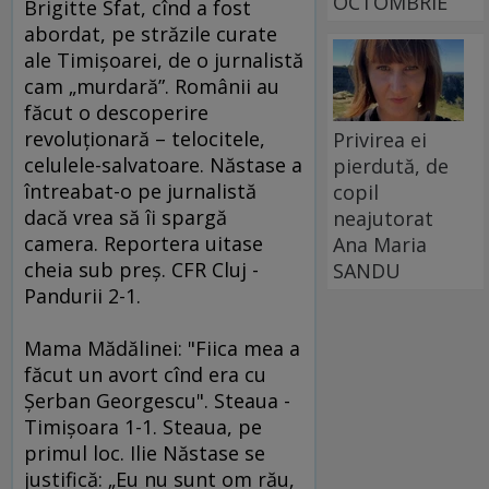
OCTOMBRIE
Brigitte Sfat, cînd a fost
abordat, pe străzile curate
ale Timişoarei, de o jurnalistă
cam „murdară”. Românii au
făcut o descoperire
revoluţionară – telocitele,
Privirea ei
celulele-salvatoare. Năstase a
pierdută, de
întreabat-o pe jurnalistă
copil
dacă vrea să îi spargă
neajutorat
camera. Reportera uitase
Ana Maria
cheia sub preş. CFR Cluj -
SANDU
Pandurii 2-1.
Mama Mădălinei: "Fiica mea a
făcut un avort cînd era cu
Şerban Georgescu". Steaua -
Timişoara 1-1. Steaua, pe
primul loc. Ilie Năstase se
justifică: „Eu nu sunt om rău,