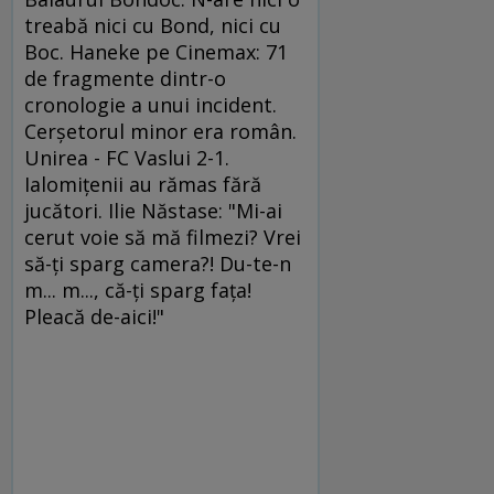
treabă nici cu Bond, nici cu
Boc. Haneke pe Cinemax: 71
de fragmente dintr-o
cronologie a unui incident.
Cerşetorul minor era român.
Unirea - FC Vaslui 2-1.
Ialomiţenii au rămas fără
jucători. Ilie Năstase: "Mi-ai
cerut voie să mă filmezi? Vrei
să-ţi sparg camera?! Du-te-n
m... m..., că-ţi sparg faţa!
Pleacă de-aici!"