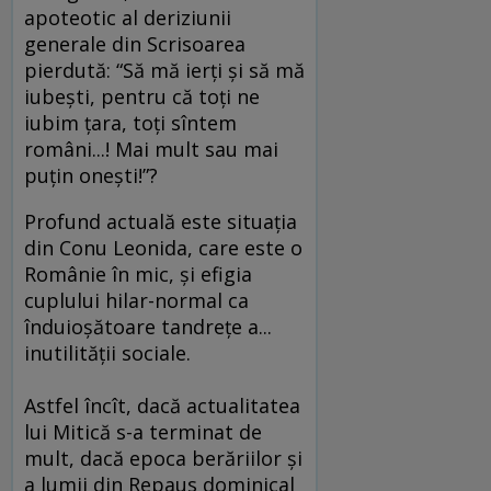
apoteotic al deriziunii
generale din Scrisoarea
pierdută: “Să mă ierţi şi să mă
iubeşti, pentru că toţi ne
iubim ţara, toţi sîntem
români...! Mai mult sau mai
puţin oneşti!”?
Profund actuală este situaţia
din Conu Leonida, care este o
Românie în mic, şi efigia
cuplului hilar-normal ca
înduioşătoare tandreţe a...
inutilităţii sociale.
Astfel încît, dacă actualitatea
lui Mitică s-a terminat de
mult, dacă epoca berăriilor şi
a lumii din Repaus dominical