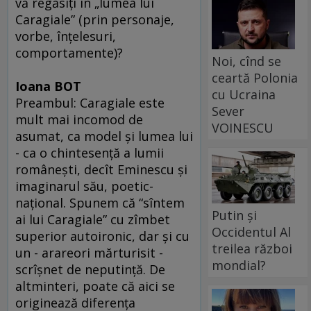
vă regăsiţi în „lumea lui
Caragiale” (prin personaje,
vorbe, înţelesuri,
comportamente)?
Noi, cînd se
ceartă Polonia
Ioana BOT
cu Ucraina
Preambul: Caragiale este
Sever
mult mai incomod de
VOINESCU
asumat, ca model şi lumea lui
- ca o chintesenţă a lumii
româneşti, decît Eminescu şi
imaginarul său, poetic-
naţional. Spunem că “sîntem
Putin și
ai lui Caragiale” cu zîmbet
Occidentul Al
superior autoironic, dar şi cu
treilea război
un - arareori mărturisit -
mondial?
scrîşnet de neputinţă. De
altminteri, poate că aici se
originează diferenţa