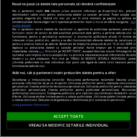
corespondenţa berlineză, în
Nouă ne pasă ca datele tale personale să rămână confidențiale
acel răsfăţ de haz (trist) de
Noi și partenerii noștri
606
stocăm și/sau accesăm informații pe dispozitivul dvs., precum
identificatorii cookie unici pentru prelucrarea datelor cu caracter personal. Puteți accepta sau
necaz. Minus angajarea
gestiona alegerile dvs. făcând clic mai jos sau în orice moment, pe pagina cu politica de
confidențialitate. Aceste alegeri vor fi raportate partenerilor noștri și nu vă vor afecta navigarea.
Mai
takistă, care i-a “cam belit
multe detalii
Noi si partenerii nostri (retelele de socializare si agentiile de publicitate partenere, precum si
obrazul” lui Gherea, Caragiale
furnizorii nostri de servicii de date analitice) prelucram date pentru a permite website-ului sa
functioneze, pentru a personaliza continutul si anunturile publicitare afisate in functie de
la Berlin este, într-un fel,
interesele si/sau profilul dvs., pentru a va oferi functionalitati aferente retelelor de socializare si
pentru a analiza traficul pe website. Beneficiati de drepturile prevazute de art. 15-22 din GDPR in
imaginea ideală a scriitorului
legatura cu prelucrarea datelor cu caracter personal. Aceste drepturi pot fi exercitate prin
modalitatea indicata
aici
. Prin click pe “ACCEPT TOATE”, acceptati folosirea tuturor Tehnologiilor de
român. Dincolo, deci, de cele
tip Cookie, care implica inclusiv acceptul dvs. cu privire la stocarea/accesarea informatiilor de catre
Vendor-ii cu care colaboram. Prin click pe “VREAU SA MODIFIC SETARILE INDIVIDUAL” puteti
multe şi mărunte, mă
schimba preferintele in mod individual, mai putin cele legate de cookie strict necesare pentru
functionarea website-ului.
recunosc în jubilaţia de-a
Atât noi, cât și partenerii noștri prelucrăm datele pentru a oferi:
privi de la Dresda şi Berlin
Dezvoltarea și îmbunătățirea serviciilor. Măsurarea performanței reclamelor. Stocarea și/sau
accesarea informațiilor de pe un dispozitiv. Utilizarea profilurilor pentru selectarea conținutului
prostologhia dîmboviţeană.
personalizat. Crearea profilurilor de conținut personalizat. Utilizarea profilurilor pentru selectarea
publicității personalizate. Crearea profilurilor pentru publicitate personalizată. Măsurarea
Repet, asta pare a fi
performanței conținutului. Înțelegerea publicului prin statistici sau combinații de date din surse
diferite. Utilizarea de date limitate pentru a selecta publicitatea. Utilizarea datelor limitate pentru
poziţiunea ideală pentru
a selecta conținutul. Date precise de geolocație și identificarea prin scanarea dispozitivului.
Listă parteneri (furnizori)
intelectualul român, cel puţin
pentru o felie groasă din
ACCEPT TOATE
viaţă. De altfel, e semnificativ
VREAU SA MODIFIC SETARILE INDIVIDUAL
că trei dintre cei mai
importanţi exegeţi ai operei