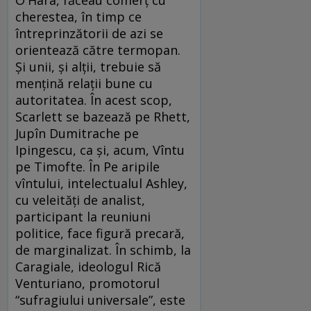
O'Hara, făceau comerţ cu
cherestea, în timp ce
întreprinzătorii de azi se
orientează către termopan.
Şi unii, şi alţii, trebuie să
menţină relaţii bune cu
autoritatea. În acest scop,
Scarlett se bazează pe Rhett,
Jupîn Dumitrache pe
Ipingescu, ca şi, acum, Vîntu
pe Timofte. În Pe aripile
vîntului, intelectualul Ashley,
cu veleităţi de analist,
participant la reuniuni
politice, face figură precară,
de marginalizat. În schimb, la
Caragiale, ideologul Rică
Venturiano, promotorul
“sufragiului universale”, este