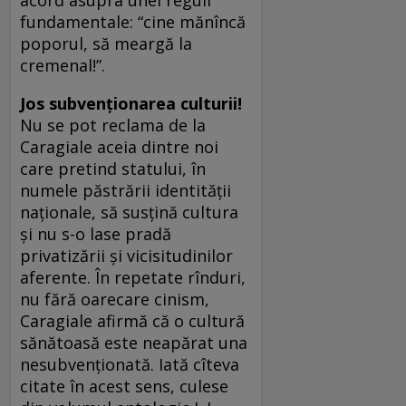
acord asupra unei reguli
fundamentale: “cine mănîncă
poporul, să meargă la
cremenal!”.
Jos subvenţionarea culturii!
Nu se pot reclama de la
Caragiale aceia dintre noi
care pretind statului, în
numele păstrării identităţii
naţionale, să susţină cultura
şi nu s-o lase pradă
privatizării şi vicisitudinilor
aferente. În repetate rînduri,
nu fără oarecare cinism,
Caragiale afirmă că o cultură
sănătoasă este neapărat una
nesubvenţionată. Iată cîteva
citate în acest sens, culese