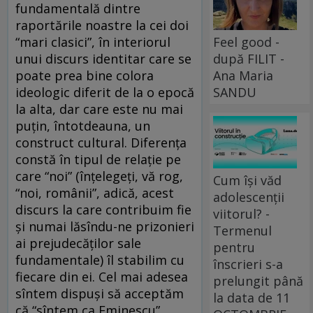
fundamentală dintre
raportările noastre la cei doi
Feel good -
“mari clasici”, în interiorul
după FILIT -
unui discurs identitar care se
Ana Maria
poate prea bine colora
SANDU
ideologic diferit de la o epocă
la alta, dar care este nu mai
puţin, întotdeauna, un
construct cultural. Diferenţa
constă în tipul de relaţie pe
care “noi” (înţelegeţi, vă rog,
Cum își văd
“noi, românii”, adică, acest
adolescenții
discurs la care contribuim fie
viitorul? -
şi numai lăsîndu-ne prizonieri
Termenul
ai prejudecăţilor sale
pentru
fundamentale) îl stabilim cu
înscrieri s-a
fiecare din ei. Cel mai adesea
prelungit până
sîntem dispuşi să acceptăm
la data de 11
că “sîntem ca Eminescu”