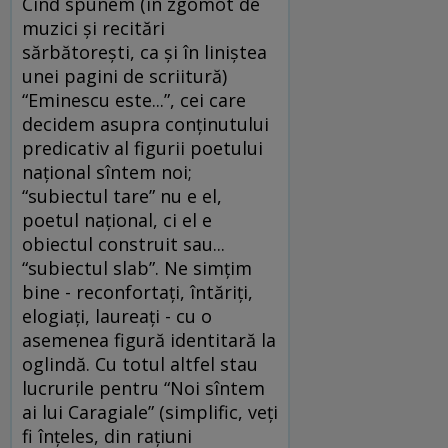
Cînd spunem (în zgomot de
muzici şi recitări
sărbătoreşti, ca şi în liniştea
unei pagini de scriitură)
“Eminescu este...”, cei care
decidem asupra conţinutului
predicativ al figurii poetului
naţional sîntem noi;
“subiectul tare” nu e el,
poetul naţional, ci el e
obiectul construit sau...
“subiectul slab”. Ne simţim
bine - reconfortaţi, întăriţi,
elogiaţi, laureaţi - cu o
asemenea figură identitară la
oglindă. Cu totul altfel stau
lucrurile pentru “Noi sîntem
ai lui Caragiale” (simplific, veţi
fi înţeles, din raţiuni