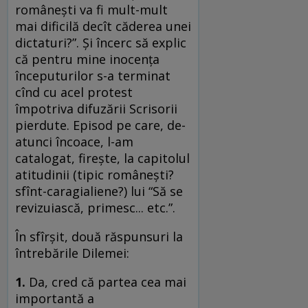
româneşti va fi mult-mult
mai dificilă decît căderea unei
dictaturi?”. Şi încerc să explic
că pentru mine inocenţa
începuturilor s-a terminat
cînd cu acel protest
împotriva difuzării Scrisorii
pierdute. Episod pe care, de-
atunci încoace, l-am
catalogat, fireşte, la capitolul
atitudinii (tipic româneşti?
sfînt-caragialiene?) lui “Să se
revizuiască, primesc... etc.”.
În sfîrşit, două răspunsuri la
întrebările Dilemei:
1.
Da, cred că partea cea mai
importantă a