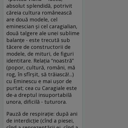
absolut splendidă, potrivit
căreia cultura românească
are două modele, cel
eminescian şi cel caragialian,
două talgere ale unei sublime
balanţe - este trecută sub
tăcere de constructorii de
modele, de mituri, de figuri
identitare. Relaţia “noastră”
(popor, cultură, români, mă
rog, în sfîrşit, să trăiască!...)
cu Eminescu e mai uşor de
purtat; cea cu Caragiale este
de-a dreptul insuportabilă
unora, dificilă - tuturora.
Pauză de respiraţie: după ani
de interdicţie (cînd a piesei,
cînd a reprezentării ei, cînd a