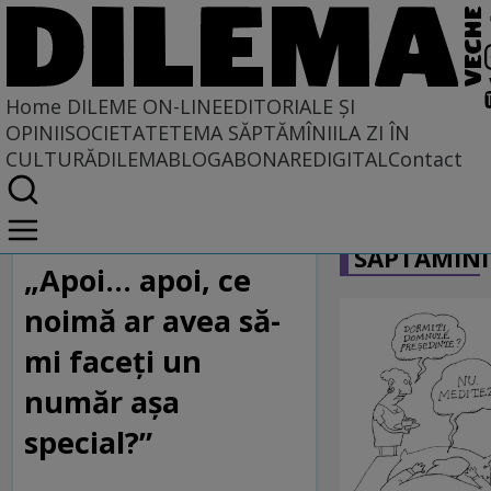
Home
DILEME ON-LINE
EDITORIALE ȘI
OPINII
SOCIETATE
TEMA SĂPTĂMÎNII
LA ZI ÎN
CULTURĂ
DILEMABLOG
ABONARE
DIGITAL
Contact
Home
CARICATU
Dileme on-line
SĂPTĂMÎNI
„Apoi... apoi, ce
noimă ar avea să-
mi faceţi un
număr aşa
special?”