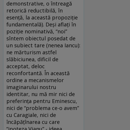
demonstrative, o întreagă
retorică reductibilă, în
esenţă, la această propoziţie
fundamentală). Deşi aflaţi în
poziţie nominativă, “noi”
sîntem obiectul posedat de
un subiect tare (nenea Iancu):
ne mărturism astfel
slăbiciunea, dificil de
acceptat, deloc
reconfortantă. În această
ordine a mecanismelor
imaginarului nostru
identitar, nu mă mir nici de
preferinţa pentru Eminescu,
nici de “problema ce-o avem”
cu Caragiale, nici de
încăpăţînarea cu care
“ipoteza Vianu” - ideea,