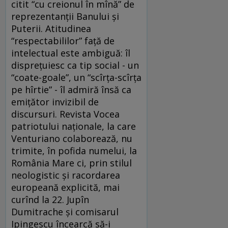
citit “cu creionul în mînă” de
reprezentanţii Banului şi
Puterii. Atitudinea
“respectabililor” faţă de
intelectual este ambiguă: îl
dispreţuiesc ca tip social - un
“coate-goale”, un “scîrţa-scîrţa
pe hîrtie” - îl admiră însă ca
emiţător invizibil de
discursuri. Revista Vocea
patriotului naţionale, la care
Venturiano colaborează, nu
trimite, în pofida numelui, la
România Mare ci, prin stilul
neologistic şi racordarea
europeană explicită, mai
curînd la 22. Jupîn
Dumitrache şi comisarul
Ipingescu încearcă să-i