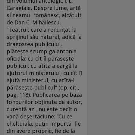
din volumul antologic I. L.
Caragiale, Despre lume, artă
şi neamul românesc, alcătuit
de Dan C. Mihăilescu.
“Teatrul, care a renunţat la
sprijinul său natural, adică la
dragostea publicului,
plăteşte scump galantonia
oficială: cu cît îl părăseşte
publicul, cu atîta aleargă la
ajutorul ministerului; cu cît îl
ajută ministerul, cu atîta-l
părăseşte publicul” (op. cit.,
pag. 118). Publicarea pe baza
fondurilor obţinute de autor,
curentă azi, nu este decît o
vană deşertăciune: “Cu ce
cheltuială, puţin importă, fie
din avere proprie, fie de la