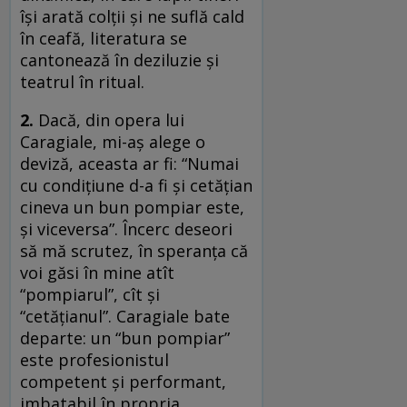
îşi arată colţii şi ne suflă cald
în ceafă, literatura se
cantonează în deziluzie şi
teatrul în ritual.
2.
Dacă, din opera lui
Caragiale, mi-aş alege o
deviză, aceasta ar fi: “Numai
cu condiţiune d-a fi şi cetăţian
cineva un bun pompiar este,
şi viceversa”. Încerc deseori
să mă scrutez, în speranţa că
voi găsi în mine atît
“pompiarul”, cît şi
“cetăţianul”. Caragiale bate
departe: un “bun pompiar”
este profesionistul
competent şi performant,
imbatabil în propria