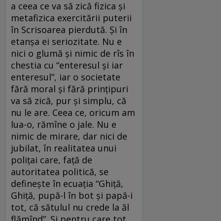
a ceea ce va să zică fizica şi
metafizica exercitării puterii
în Scrisoarea pierdută. Şi în
etanşa ei seriozitate. Nu e
nici o glumă şi nimic de rîs în
chestia cu “enteresul şi iar
enteresul”, iar o societate
fără moral şi fără prinţipuri
va să zică, pur şi simplu, că
nu le are. Ceea ce, oricum am
lua-o, rămîne o jale. Nu e
nimic de mirare, dar nici de
jubilat, în realitatea unui
poliţai care, faţă de
autoritatea politică, se
defineşte în ecuaţia “Ghiţă,
Ghiţă, pupă-l în bot şi papă-i
tot, că sătulul nu crede la ăl
flămînd”. Şi pentru care tot