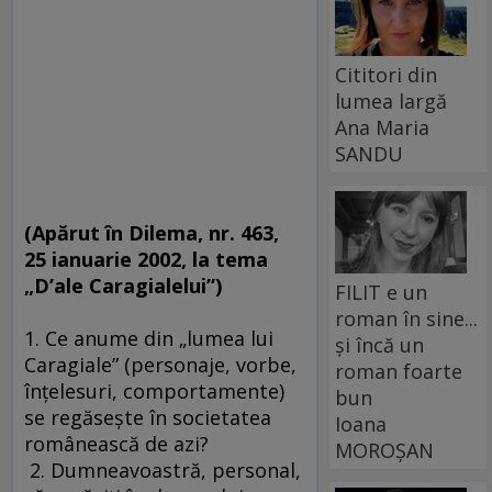
Cititori din
lumea largă
Ana Maria
SANDU
(Apărut în Dilema, nr. 463,
25 ianuarie 2002, la tema
„D’ale Caragialelui”)
FILIT e un
roman în sine...
1. Ce anume din „lumea lui
și încă un
Caragiale” (personaje, vorbe,
roman foarte
înţelesuri, comportamente)
bun
se regăseşte în societatea
Ioana
românească de azi?
MOROȘAN
2. Dumneavoastră, personal,