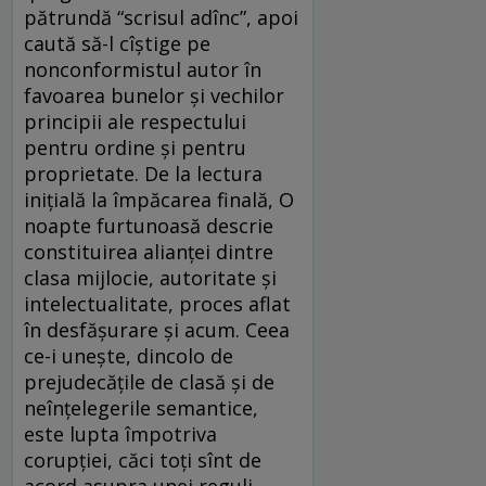
pătrundă “scrisul adînc”, apoi
caută să-l cîştige pe
nonconformistul autor în
favoarea bunelor şi vechilor
principii ale respectului
pentru ordine şi pentru
proprietate. De la lectura
iniţială la împăcarea finală, O
noapte furtunoasă descrie
constituirea alianţei dintre
clasa mijlocie, autoritate şi
intelectualitate, proces aflat
în desfăşurare şi acum. Ceea
ce-i uneşte, dincolo de
prejudecăţile de clasă şi de
neînţelegerile semantice,
este lupta împotriva
corupţiei, căci toţi sînt de