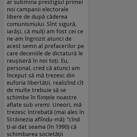
ar submina prestigiul primei
noi campanii electorale
libere de după căderea
comunismului. Sînt sigură,
iarăşi, că mulţi am fost cei ce
ne-am îngrozit atunci de
acest semn al prefacerilor pe
care deceniile de dictatură le
reuşiseră în noi toţi. Eu,
personal, cred că atunci am
început să mă trezesc din
euforia libertăţii, realizînd cît
de multe trebuie să se
schimbe în fiinţele noastre
aflate sub vremi. Uneori, mă
trezesc întrebată (mai ales în
Străinezia aflîndu-mă): “cînd
ţi-ai dat seama (în 1990) că
schimbarea societăţii