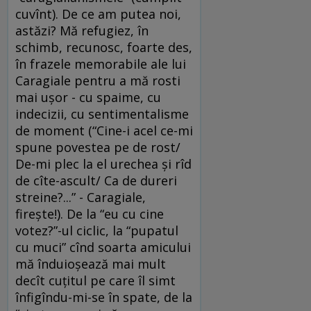
cuvînt). De ce am putea noi,
astăzi? Mă refugiez, în
schimb, recunosc, foarte des,
în frazele memorabile ale lui
Caragiale pentru a mă rosti
mai uşor - cu spaime, cu
indecizii, cu sentimentalisme
de moment (“Cine-i acel ce-mi
spune povestea pe de rost/
De-mi plec la el urechea şi rîd
de cîte-ascult/ Ca de dureri
streine?...” - Caragiale,
fireşte!). De la “eu cu cine
votez?”-ul ciclic, la “pupatul
cu muci” cînd soarta amicului
mă înduioşează mai mult
decît cuţitul pe care îl simt
înfigîndu-mi-se în spate, de la