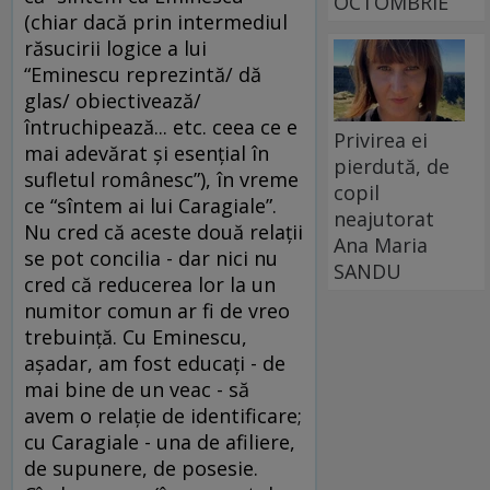
OCTOMBRIE
(chiar dacă prin intermediul
răsucirii logice a lui
“Eminescu reprezintă/ dă
glas/ obiectivează/
întruchipează... etc. ceea ce e
Privirea ei
mai adevărat şi esenţial în
pierdută, de
sufletul românesc”), în vreme
copil
ce “sîntem ai lui Caragiale”.
neajutorat
Nu cred că aceste două relaţii
Ana Maria
se pot concilia - dar nici nu
SANDU
cred că reducerea lor la un
numitor comun ar fi de vreo
trebuinţă. Cu Eminescu,
aşadar, am fost educaţi - de
mai bine de un veac - să
avem o relaţie de identificare;
cu Caragiale - una de afiliere,
de supunere, de posesie.