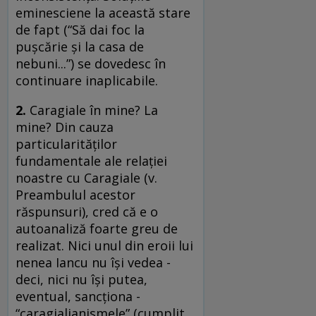
eminesciene la această stare
de fapt (“Să dai foc la
puşcărie şi la casa de
nebuni...”) se dovedesc în
continuare inaplicabile.
2.
Caragiale în mine? La
mine? Din cauza
particularităţilor
fundamentale ale relaţiei
noastre cu Caragiale (v.
Preambulul acestor
răspunsuri), cred că e o
autoanaliză foarte greu de
realizat. Nici unul din eroii lui
nenea Iancu nu îşi vedea -
deci, nici nu îşi putea,
eventual, sancţiona -
“caragialianismele” (cumplit