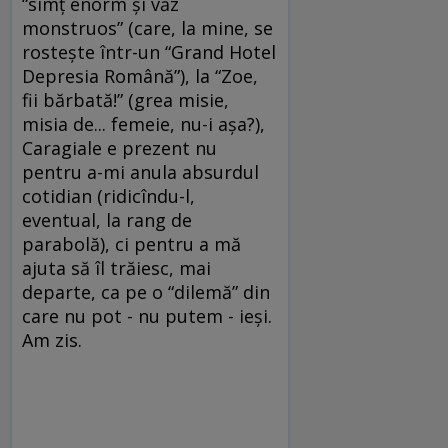
“simţ enorm şi văz
monstruos” (care, la mine, se
rosteşte într-un “Grand Hotel
Depresia Română”), la “Zoe,
fii bărbată!” (grea misie,
misia de... femeie, nu-i aşa?),
Caragiale e prezent nu
pentru a-mi anula absurdul
cotidian (ridicîndu-l,
eventual, la rang de
parabolă), ci pentru a mă
ajuta să îl trăiesc, mai
departe, ca pe o “dilemă” din
care nu pot - nu putem - ieşi.
Am zis.