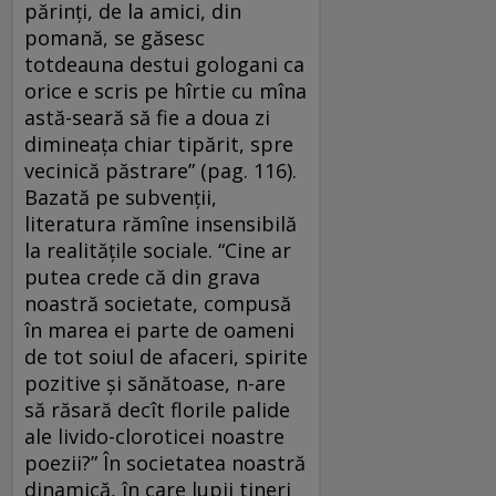
părinţi, de la amici, din
pomană, se găsesc
totdeauna destui gologani ca
orice e scris pe hîrtie cu mîna
astă-seară să fie a doua zi
dimineaţa chiar tipărit, spre
vecinică păstrare” (pag. 116).
Bazată pe subvenţii,
literatura rămîne insensibilă
la realităţile sociale. “Cine ar
putea crede că din grava
noastră societate, compusă
în marea ei parte de oameni
de tot soiul de afaceri, spirite
pozitive şi sănătoase, n-are
să răsară decît florile palide
ale livido-cloroticei noastre
poezii?” În societatea noastră
dinamică, în care lupii tineri