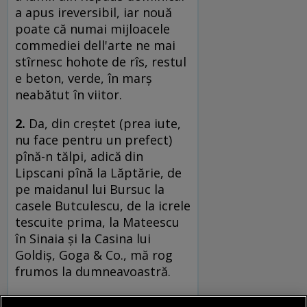
a apus ireversibil, iar nouă
poate că numai mijloacele
commediei dell'arte ne mai
stîrnesc hohote de rîs, restul
e beton, verde, în marş
neabătut în viitor.
2.
Da, din creştet (prea iute,
nu face pentru un prefect)
pînă-n tălpi, adică din
Lipscani pînă la Lăptărie, de
pe maidanul lui Bursuc la
casele Butculescu, de la icrele
tescuite prima, la Mateescu
în Sinaia şi la Casina lui
Goldiş, Goga & Co., mă rog
frumos la dumneavoastră.
el mai mult mă recunosc în