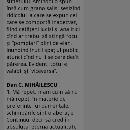
sufletului. Amîndoi o spun
însă cum grano salis, sesizînd
ridicolul la care se expun cei
care se comportă inadecvat,
fiind cetăţeni lucizi şi analitici
cînd ar trebui să stingă focul
şi “pompiari” plini de elan,
inundînd inutil spaţiul public,
atunci cînd nu li se cere decît
părerea. Evident, totul e
valabil şi “viceversa”.
Dan C. MIHĂILESCU
1.
Mă repet, n-am cum să nu
mă repet: în materie de
preferinţe fundamentale,
schimbările sînt o aberaţie.
Continuu, deci, să cred în
absoluta, eterna actualitate