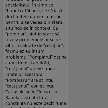
specialitate, în timp ce
“bunul cetăţian” ştie să iasă
din limitele domeniului său,
pentru a se vedea din afară,
situîndu-se în context. Ca
“pompiar”, sînt în stare să
rezolv problemele puse de
alţii, în calitate de “cetăţian”,
formulez eu însumi
probleme. “Pompiarul” deţine
cunoştinţe şi abilităţi,
“cetăţianul” are viziunea
limitelor acestora.
“Pompiarul” are ştiinţa,
“cetăţianul”, con-ştiinţa.
Caragiale se întîlneşte cu
Rabelais: ştiinţa fără
conştiinţă nu este decît ruina