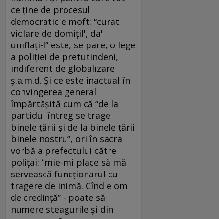
ce ţine de procesul
democratic e moft: “curat
violare de domiţil', da'
umflaţi-l” este, se pare, o lege
a poliţiei de pretutindeni,
indiferent de globalizare
ş.a.m.d. Şi ce este inactual în
convingerea general
împărtăşită cum că “de la
partidul întreg se trage
binele ţării şi de la binele ţării
binele nostru”, ori în sacra
vorbă a prefectului către
poliţai: “mie-mi place să mă
servească funcţionarul cu
tragere de inimă. Cînd e om
de credinţă” - poate să
numere steagurile şi din