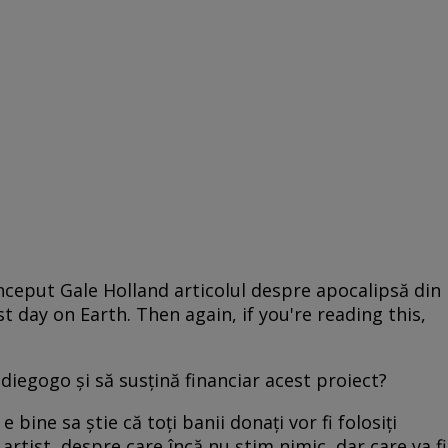
nceput Gale Holland articolul despre apocalipsă din
t day on Earth. Then again, if you're reading this,
ndiegogo şi să susţină financiar acest proiect?
e bine sa știe că toți banii donați vor fi folosiți
rtist, despre care încă nu știm nimic, dar care va fi