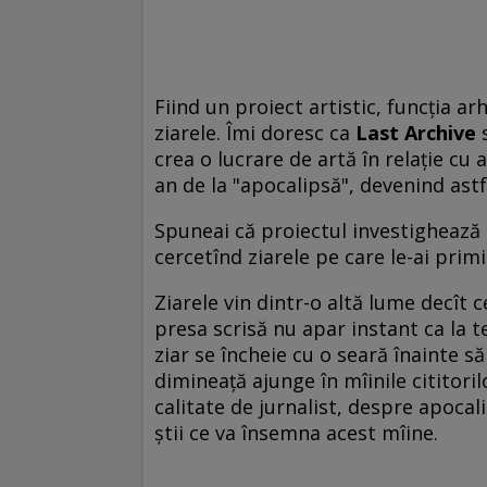
Fiind un proiect artistic, funcția a
ziarele. Îmi doresc ca
Last Archive
s
crea o lucrare de artă în relație cu 
an de la "apocalipsă", devenind ast
Spuneai că proiectul investighează re
cercetînd ziarele pe care le-ai prim
Ziarele vin dintr-o altă lume decît c
presa scrisă nu apar instant ca la t
ziar se încheie cu o seară înainte să 
dimineață ajunge în mîinile cititoril
calitate de jurnalist, despre apocal
știi ce va însemna acest mîine.