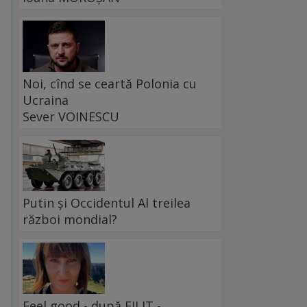
Noi, cînd se ceartă Polonia cu
Ucraina
Sever VOINESCU
Putin și Occidentul Al treilea
război mondial?
Feel good - după FILIT -