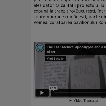
ales datorită calității proiectului l
expună la tranzit.ro/București, într
contemporane românești, parte dint
Voinea, curatoarea pavilionului Româ