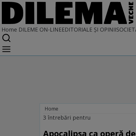
Home
DILEME ON-LINE
EDITORIALE ȘI OPINII
SOCIET
Home
Dileme on-line
3 întrebări pentru
Apocalipsa ca operă de