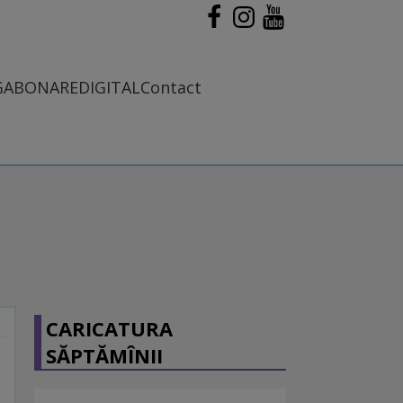
G
ABONARE
DIGITAL
Contact
CARICATURA
SĂPTĂMÎNII