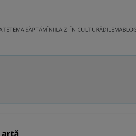
ATE
TEMA SĂPTĂMÎNII
LA ZI ÎN CULTURĂ
DILEMABLO
 artă