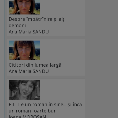
Despre îmbătrînire și alți
demoni
Ana Maria SANDU
Cititori din lumea largă
Ana Maria SANDU
FILIT e un roman în sine... și încă
un roman foarte bun
Ioana MOROȘAN