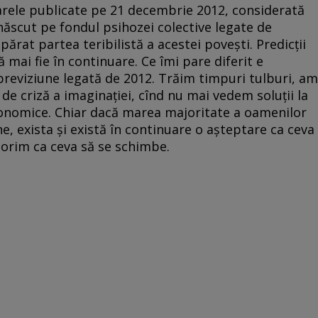
iarele publicate pe 21 decembrie 2012, considerată
 născut pe fondul psihozei colective legate de
părat partea teribilistă a acestei povești. Predicții
să mai fie în continuare. Ce îmi pare diferit e
previziune legată de 2012. Trăim timpuri tulburi, am
de criză a imaginației, cînd nu mai vedem soluții la
onomice. Chiar dacă marea majoritate a oamenilor
ne, exista și există în continuare o așteptare ca ceva
dorim ca ceva să se schimbe.