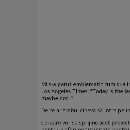
Mi s-a parut emblematic cum și-a î
Los Angeles Times: "Today is the las
maybe not. "
De ce ar trebui cineva să intre pe i
Cei care vor sa sprijine acet proiect 
pentru a oferi oportunitate pentru a