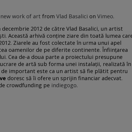
 new work of art
from
Vlad Basalici
on
Vimeo
.
în decembrie 2012 de către Vlad Basalici, un artist
ști. Această arhivă conține ziare din toată lumea car
012. Ziarele au fost colectate în urma unui apel
tea oamenilor de pe diferite continente. Înființarea
lui. Cea de-a doua parte a proiectului presupune
lucrare de artă sub forma unei instalații, realizată în
ît de important este ca un artist să fie plătit pentru
ive
doresc să îi ofere un sprijin financiar adecvat.
 de crowdfunding pe
indiegogo
.