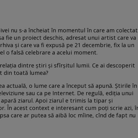
rhivei nu s-a încheiat în momentul în care am colectat
a fie un proiect deschis, adresat unui artist care va
arhiva și care va fi expusă pe 21 decembrie, fix la un
fel o falsă celebrare a acelui moment.
laţia dintre ştiri şi sfîrşitul lumii. Ce ai descoperit
it din toată lumea?
ea actuală, o lume care a început să apună. Știrile în
eleviziune sau ca pe Internet. De regulă, ediția unui
apară ziarul. Apoi ziarul e trimis la tipar și
or. În acest context e interesant cum poți scrie azi, î
ipsa care ar putea să aibă loc mîine, cînd de fapt nu