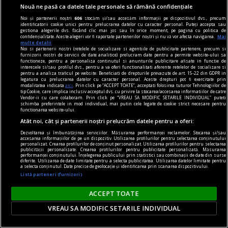
Nouă ne pasă ca datele tale personale să rămână confidențiale
Noi și partenerii noștri
606
stocăm și/sau accesăm informații pe dispozitivul dvs., precum
identificatorii cookie unici pentru prelucrarea datelor cu caracter personal. Puteți accepta sau
gestiona alegerile dvs. făcând clic mai jos sau în orice moment, pe pagina cu politica de
confidențialitate. Aceste alegeri vor fi raportate partenerilor noștri și nu vă vor afecta navigarea.
Mai
multe detalii
Noi si partenerii nostri (retelele de socializare si agentiile de publicitate partenere, precum si
furnizorii nostri de servicii de date analitice) prelucram date pentru a permite website-ului sa
functioneze, pentru a personaliza continutul si anunturile publicitare afisate in functie de
interesele si/sau profilul dvs., pentru a va oferi functionalitati aferente retelelor de socializare si
pentru a analiza traficul pe website. Beneficiati de drepturile prevazute de art. 15-22 din GDPR in
legatura cu prelucrarea datelor cu caracter personal. Aceste drepturi pot fi exercitate prin
modalitatea indicata
aici
. Prin click pe “ACCEPT TOATE”, acceptati folosirea tuturor Tehnologiilor de
tip Cookie, care implica inclusiv acceptul dvs. cu privire la stocarea/accesarea informatiilor de catre
publicitate
Vendor-ii cu care colaboram. Prin click pe “VREAU SA MODIFIC SETARILE INDIVIDUAL” puteti
schimba preferintele in mod individual, mai putin cele legate de cookie strict necesare pentru
Ai nevoie de un nou smartphone? Comandă
functionarea website-ului.
telefoane Samsung Galaxy S23 Ultra aici!
Atât noi, cât și partenerii noștri prelucrăm datele pentru a oferi:
Pentru a vedea specificațiile telefonului este
Dezvoltarea și îmbunătățirea serviciilor. Măsurarea performanței reclamelor. Stocarea și/sau
accesarea informațiilor de pe un dispozitiv. Utilizarea profilurilor pentru selectarea conținutului
necesar să alegi brandul, modelul, condiția
personalizat. Crearea profilurilor de conținut personalizat. Utilizarea profilurilor pentru selectarea
publicității personalizate. Crearea profilurilor pentru publicitate personalizată. Măsurarea
performanței conținutului. Înțelegerea publicului prin statistici sau combinații de date din surse
estetică a produsului, culoarea și spațiul de
diferite. Utilizarea de date limitate pentru a selecta publicitatea. Utilizarea datelor limitate pentru
a selecta conținutul. Date precise de geolocație și identificarea prin scanarea dispozitivului.
stocare.
Listă parteneri (furnizori)
ACCEPT TOATE
VREAU SA MODIFIC SETARILE INDIVIDUAL