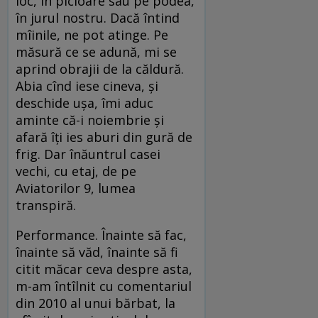
loc, în picioare sau pe podea,
în jurul nostru. Dacă întind
mîinile, ne pot atinge. Pe
măsură ce se adună, mi se
aprind obrajii de la căldură.
Abia cînd iese cineva, și
deschide ușa, îmi aduc
aminte că-i noiembrie și
afară îți ies aburi din gură de
frig. Dar înăuntrul casei
vechi, cu etaj, de pe
Aviatorilor 9, lumea
transpiră.
Performance. Înainte să fac,
înainte să văd, înainte să fi
citit măcar ceva despre asta,
m-am întîlnit cu comentariul
din 2010 al unui bărbat, la