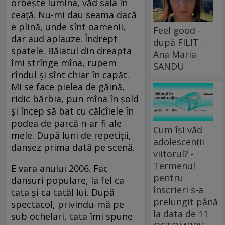
orbește lumina, văd sala în
ceață. Nu-mi dau seama dacă
e plină, unde sînt oamenii,
Feel good -
dar aud aplauze. Îndrept
după FILIT -
spatele. Băiatul din dreapta
Ana Maria
îmi strînge mîna, rupem
SANDU
rîndul și sînt chiar în capăt.
Mi se face pielea de găină,
ridic bărbia, pun mîna în șold
și încep să bat cu călcîiele în
podea de parcă n-ar fi ale
Cum își văd
mele. După luni de repetiții,
adolescenții
dansez prima dată pe scenă.
viitorul? -
Termenul
E vara anului 2006. Fac
pentru
dansuri populare, la fel ca
înscrieri s-a
tata și ca tatăl lui. După
prelungit până
spectacol, privindu-mă pe
la data de 11
sub ochelari, tata îmi spune