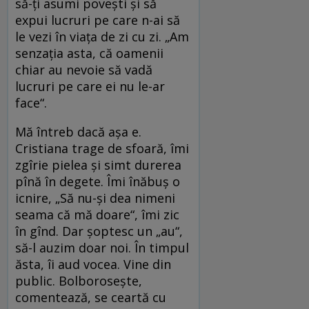
să-ți asumi povești și să
expui lucruri pe care n-ai să
le vezi în viața de zi cu zi. „Am
senzația asta, că oamenii
chiar au nevoie să vadă
lucruri pe care ei nu le-ar
face“.
Mă întreb dacă așa e.
Cristiana trage de sfoară, îmi
zgîrie pielea și simt durerea
pînă în degete. Îmi înăbuș o
icnire, „Să nu-și dea nimeni
seama că mă doare“, îmi zic
în gînd. Dar șoptesc un „au“,
să-l auzim doar noi. În timpul
ăsta, îi aud vocea. Vine din
public. Bolborosește,
comentează, se ceartă cu