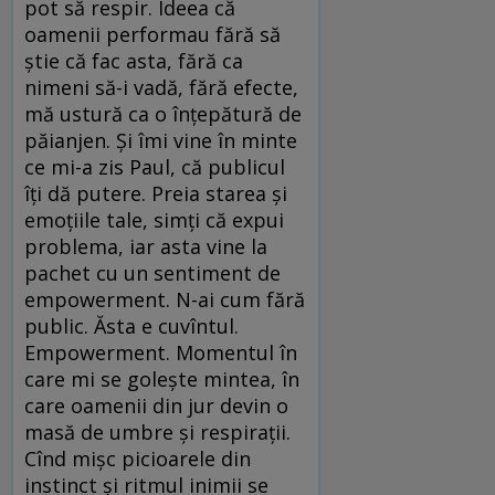
pot să respir. Ideea că
oamenii performau fără să
știe că fac asta, fără ca
nimeni să-i vadă, fără efecte,
mă ustură ca o înțepătură de
păianjen. Și îmi vine în minte
ce mi-a zis Paul, că publicul
îți dă putere. Preia starea și
emoțiile tale, simți că expui
problema, iar asta vine la
pachet cu un sentiment de
empowerment. N-ai cum fără
public. Ăsta e cuvîntul.
Empowerment. Momentul în
care mi se golește mintea, în
care oamenii din jur devin o
masă de umbre și respirații.
Cînd mișc picioarele din
instinct și ritmul inimii se