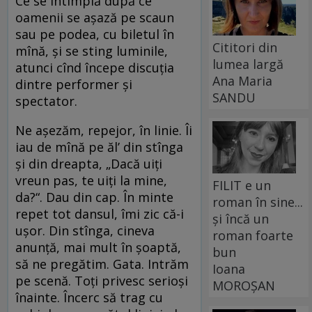
Ce se întîmplă după ce
oamenii se așază pe scaun
sau pe podea, cu biletul în
Cititori din
mînă, și se sting luminile,
lumea largă
atunci cînd începe discuția
Ana Maria
dintre performer și
SANDU
spectator.
Ne așezăm, repejor, în linie. Îi
iau de mînă pe ăl’ din stînga
și din dreapta, „Dacă uiți
vreun pas, te uiți la mine,
FILIT e un
da?“. Dau din cap. În minte
roman în sine...
repet tot dansul, îmi zic că-i
și încă un
ușor. Din stînga, cineva
roman foarte
anunță, mai mult în șoaptă,
bun
să ne pregătim. Gata. Intrăm
Ioana
pe scenă. Toți privesc serioși
MOROȘAN
înainte. Încerc să trag cu