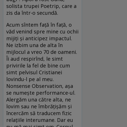
solista trupei Poetrip, care a
zis da într-o secundă.
Acum sîntem față în față, o
văd venind spre mine cu ochii
mijiți și anticipez impactul.
Ne izbim una de alta în
mijlocul a vreo 70 de oameni.
Îi aud respirînd, le simt
privirile la fel de bine cum
simt pelvisul Cristianei
lovindu-l pe al meu.
Nonsense Observation, așa
se numește performance-ul.
Alergăm una către alta, ne
lovim sau ne îmbrățișăm și
încercăm să traducem fizic
relațiile interumane. Dar eu
nu mă mai simt om. Corpul