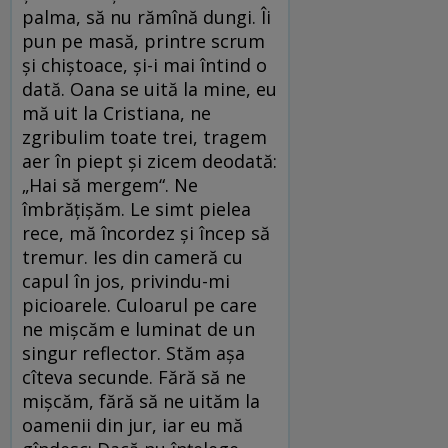
palma, să nu rămînă dungi. Îi
pun pe masă, printre scrum
și chiștoace, și-i mai întind o
dată. Oana se uită la mine, eu
mă uit la Cristiana, ne
zgribulim toate trei, tragem
aer în piept și zicem deodată:
„Hai să mergem“. Ne
îmbrățișăm. Le simt pielea
rece, mă încordez și încep să
tremur. Ies din cameră cu
capul în jos, privindu-mi
picioarele. Culoarul pe care
ne mișcăm e luminat de un
singur reflector. Stăm așa
cîteva secunde. Fără să ne
mișcăm, fără să ne uităm la
oamenii din jur, iar eu mă