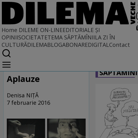
Home
DILEME ON-LINE
EDITORIALE ȘI
OPINII
SOCIETATE
TEMA SĂPTĂMÎNII
LA ZI ÎN
CULTURĂ
DILEMABLOG
ABONARE
DIGITAL
Contact
Home
CARICATU
Dileme on-line
SĂPTĂMÎNI
Aplauze
Denisa NIŢĂ
7 februarie 2016