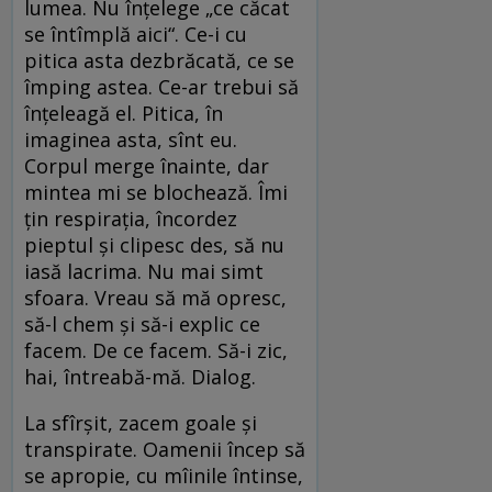
lumea. Nu înțelege „ce căcat
se întîmplă aici“. Ce-i cu
pitica asta dezbrăcată, ce se
împing astea. Ce-ar trebui să
înțeleagă el. Pitica, în
imaginea asta, sînt eu.
Corpul merge înainte, dar
mintea mi se blochează. Îmi
țin respirația, încordez
pieptul și clipesc des, să nu
iasă lacrima. Nu mai simt
sfoara. Vreau să mă opresc,
să-l chem și să-i explic ce
facem. De ce facem. Să-i zic,
hai, întreabă-mă. Dialog.
La sfîrșit, zacem goale și
transpirate. Oamenii încep să
se apropie, cu mîinile întinse,