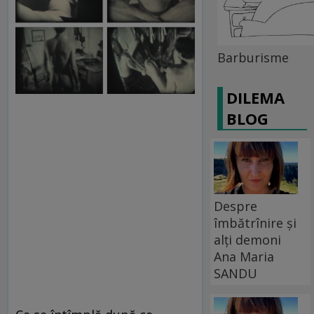
Barburisme
DILEMA
BLOG
Despre
îmbătrînire și
alți demoni
Ana Maria
SANDU