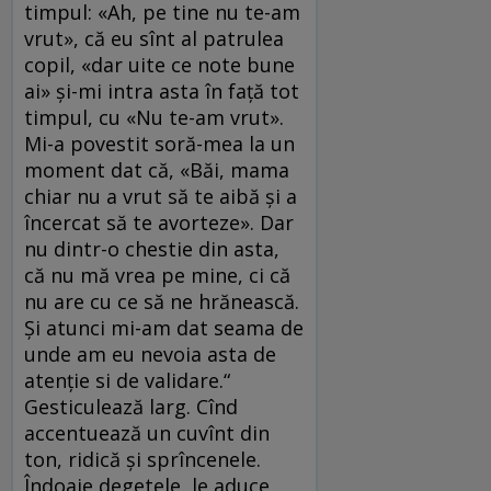
timpul: «Ah, pe tine nu te-am
vrut», că eu sînt al patrulea
copil, «dar uite ce note bune
ai» și-mi intra asta în față tot
timpul, cu «Nu te-am vrut».
Mi-a povestit soră-mea la un
moment dat că, «Băi, mama
chiar nu a vrut să te aibă și a
încercat să te avorteze». Dar
nu dintr-o chestie din asta,
că nu mă vrea pe mine, ci că
nu are cu ce să ne hrănească.
Și atunci mi-am dat seama de
unde am eu nevoia asta de
atenție si de validare.“
Gesticulează larg. Cînd
accentuează un cuvînt din
ton, ridică și sprîncenele.
Îndoaie degetele, le aduce