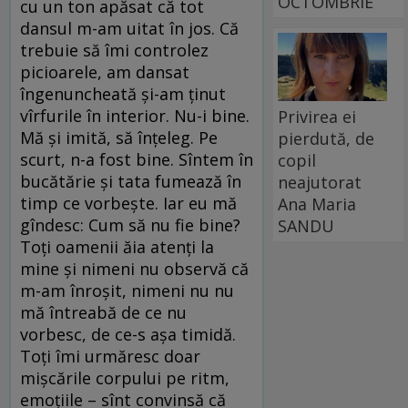
OCTOMBRIE
cu un ton apăsat că tot
dansul m-am uitat în jos. Că
trebuie să îmi controlez
picioarele, am dansat
îngenuncheată și-am ținut
vîrfurile în interior. Nu-i bine.
Privirea ei
Mă și imită, să înțeleg. Pe
pierdută, de
scurt, n-a fost bine. Sîntem în
copil
bucătărie și tata fumează în
neajutorat
timp ce vorbește. Iar eu mă
Ana Maria
gîndesc: Cum să nu fie bine?
SANDU
Toți oamenii ăia atenți la
mine și nimeni nu observă că
m-am înroșit, nimeni nu nu
mă întreabă de ce nu
vorbesc, de ce-s așa timidă.
Toți îmi urmăresc doar
mișcările corpului pe ritm,
emoțiile – sînt convinsă că