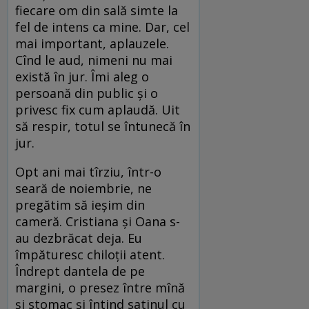
fiecare om din sală simte la
fel de intens ca mine. Dar, cel
mai important, aplauzele.
Cînd le aud, nimeni nu mai
există în jur. Îmi aleg o
persoană din public și o
privesc fix cum aplaudă. Uit
să respir, totul se întunecă în
jur.
Opt ani mai tîrziu, într-o
seară de noiembrie, ne
pregătim să ieșim din
cameră. Cristiana și Oana s-
au dezbrăcat deja. Eu
împăturesc chiloții atent.
Îndrept dantela de pe
margini, o presez între mînă
și stomac și întind satinul cu