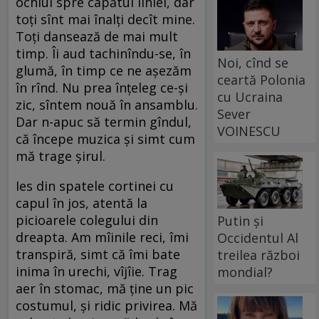
ochiul spre capătul liniei, dar
toți sînt mai înalți decît mine.
Toți dansează de mai mult
timp. Îi aud tachinîndu-se, în
Noi, cînd se
glumă, în timp ce ne așezăm
ceartă Polonia
în rînd. Nu prea înțeleg ce-și
cu Ucraina
zic, sîntem nouă în ansamblu.
Sever
Dar n-apuc să termin gîndul,
VOINESCU
că începe muzica și simt cum
mă trage șirul.
Ies din spatele cortinei cu
capul în jos, atentă la
picioarele colegului din
Putin și
dreapta. Am mîinile reci, îmi
Occidentul Al
transpiră, simt că îmi bate
treilea război
inima în urechi, vîjîie. Trag
mondial?
aer în stomac, mă ține un pic
costumul, și ridic privirea. Mă