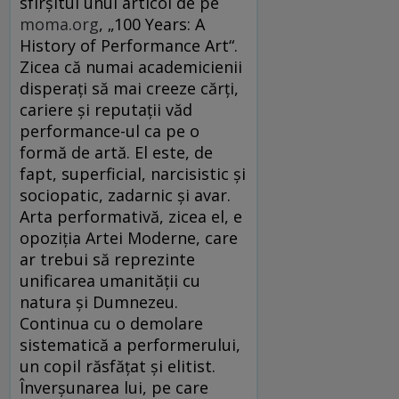
sfîrșitul unui articol de pe
moma.org
, „100 Years: A
History of Performance Art“.
Zicea că numai academicienii
disperați să mai creeze cărți,
cariere și reputații văd
performance-ul ca pe o
formă de artă. El este, de
fapt, superficial, narcisistic și
sociopatic, zadarnic și avar.
Arta performativă, zicea el, e
opoziția Artei Moderne, care
ar trebui să reprezinte
unificarea umanității cu
natura și Dumnezeu.
Continua cu o demolare
sistematică a performerului,
un copil răsfățat și elitist.
Înverșunarea lui, pe care