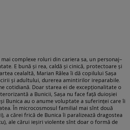
 mai complexe roluri din cariera sa, un personaj–
ate. E bună şi rea, caldă şi cinică, protectoare şi
artea cealaltă, Marian Râlea îi dă copilului Saşa
irii şi adultului, durerea amintirilor ireparabile.
ine cotidiană. Doar starea ei de excepţionalitate o
terorizantă a Bunicii, Saşa nu face faţă duioşiei
şi Bunica au o anume voluptate a suferinţei care îi
atea. În microcosmosul familial mai sînt două
, a cărei frică de Bunica îi paralizează dragostea
), ale cărui ieşiri violente sînt doar o formă de