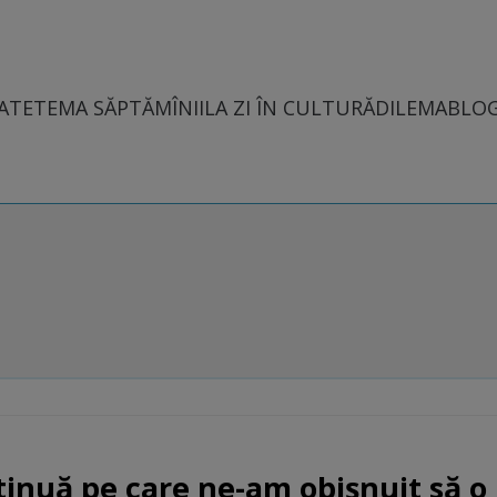
ATE
TEMA SĂPTĂMÎNII
LA ZI ÎN CULTURĂ
DILEMABLO
tinuă pe care ne-am obişnuit să o