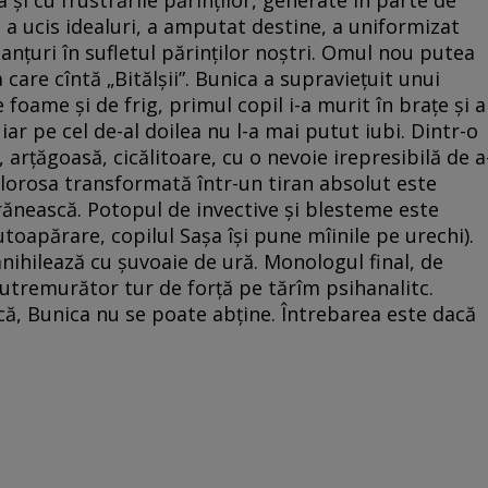
şi cu frustrările părinţilor, generate în parte de
 a ucis idealuri, a amputat destine, a uniformizat
t şanţuri în sufletul părinţilor noştri. Omul nou putea
 care cîntă „Bitălşii”. Bunica a supravieţuit unui
 foame şi de frig, primul copil i-a murit în braţe şi a
iar pe cel de-al doilea nu l-a mai putut iubi. Dintr-o
 arţăgoasă, cicălitoare, cu o nevoie irepresibilă de a
olorosa transformată într-un tiran absolut este
rănească. Potopul de invective şi blesteme este
toapărare, copilul Saşa îşi pune mîinile pe urechi).
anihilează cu şuvoaie de ură. Monologul final, de
utremurător tur de forţă pe tărîm psihanalitc.
ă, Bunica nu se poate abţine. Întrebarea este dacă