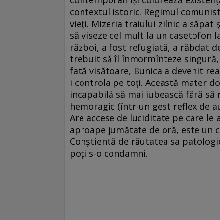
contemporan îşi colorează existenţa 
contextul istoric. Regimul comunist
vieţi. Mizeria traiului zilnic a săpa
să viseze cel mult la un casetofon la
război, a fost refugiată, a răbdat de
trebuit să îl înmormînteze singură, 
fată visătoare, Bunica a devenit rea,
i controla pe toţi. Această mater d
incapabilă să mai iubească fără să 
hemoragic (într-un gest reflex de au
Are accese de luciditate pe care le 
aproape jumătate de oră, este un c
Conştientă de răutatea sa patologic
poţi s-o condamni.