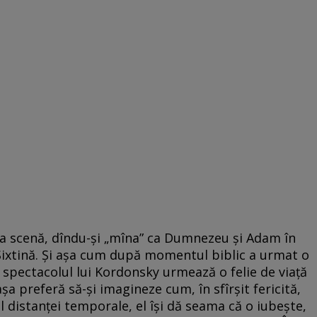
a scenă, dîndu-şi „mîna” ca Dumnezeu şi Adam în
Sixtină. Şi aşa cum după momentul biblic a urmat o
în spectacolul lui Kordonsky urmează o felie de viaţă
şa preferă să-şi imagineze cum, în sfîrşit fericită,
 distanţei temporale, el îşi dă seama că o iubeşte,