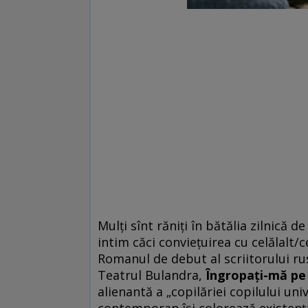
Mulţi sînt răniţi în bătălia zilnică 
intim căci convieţuirea cu celălalt/c
Romanul de debut al scriitorului ru
Teatrul Bulandra,
Îngropaţi-mă pe
alienantă a „copilăriei copilului univ