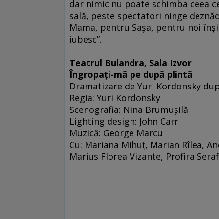
dar nimic nu poate schimba ceea ce a
sală, peste spectatori ninge deznă
Mama, pentru Saşa, pentru noi înşin
iubesc”.
Teatrul Bulandra, Sala Izvor
Îngropaţi-mă pe după plintă
Dramatizare de Yuri Kordonsky dup
Regia: Yuri Kordonsky
Scenografia: Nina Brumuşilă
Lighting design: John Carr
Muzică: George Marcu
Cu: Mariana Mihuţ, Marian Rîlea, An
Marius Florea Vizante, Profira Sera