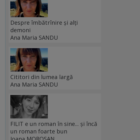
Despre îmbătrînire și alți
demoni
Ana Maria SANDU
Cititori din lumea largă
Ana Maria SANDU
FILIT e un roman în sine... și încă
un roman foarte bun
Ioana MOROȘAN