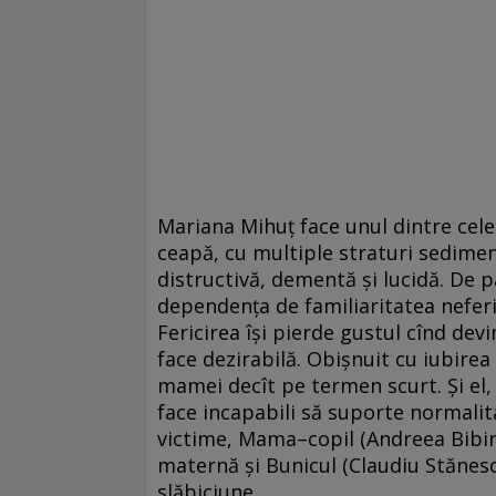
Mariana Mihuţ face unul dintre cele
ceapă, cu multiple straturi sediment
distructivă, dementă şi lucidă. De p
dependenţa de familiaritatea neferic
Fericirea îşi pierde gustul cînd dev
face dezirabilă. Obişnuit cu iubirea 
mamei decît pe termen scurt. Şi el, 
face incapabili să suporte normalit
victime, Mama–copil (Andreea Bibiri)
maternă şi Bunicul (Claudiu Stănescu
slăbiciune.