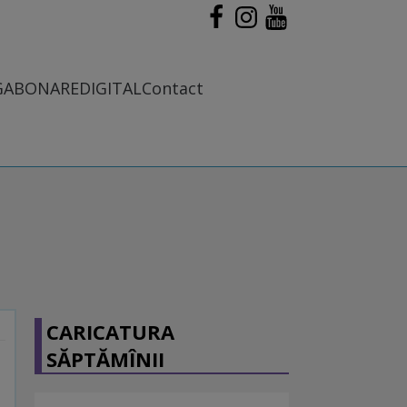
G
ABONARE
DIGITAL
Contact
CARICATURA
SĂPTĂMÎNII