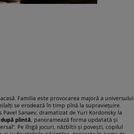
de acasă. Familia este provocarea majoră a universului
eilalţi se erodează în timp pînă la supravieţuire.
s Pavel Sanaev, dramatizat de Yuri Kordonsky la
 după plintă
, panoramează forma updatată şi
ersal”. Pe lîngă jocuri, năzbîtii şi poveşti, copilul