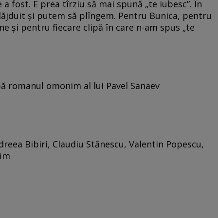
 fost. E prea tîrziu să mai spună „te iubesc”. În
dăjduit şi putem să plîngem. Pentru Bunica, pentru
e şi pentru fiecare clipă în care n-am spus „te
ă romanul omonim al lui Pavel Sanaev
dreea Bibiri, Claudiu Stănescu, Valentin Popescu,
fim