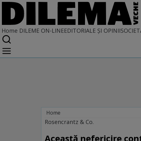
Home
DILEME ON-LINE
EDITORIALE ȘI OPINII
SOCIET
Home
Dileme on-line
Rosencrantz & Co.
Această nefericire con