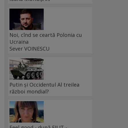
Noi, cînd se ceartă Polonia cu
Ucraina
Sever VOINESCU
Putin și Occidentul Al treilea
război mondial?
Feel good - după FILIT -