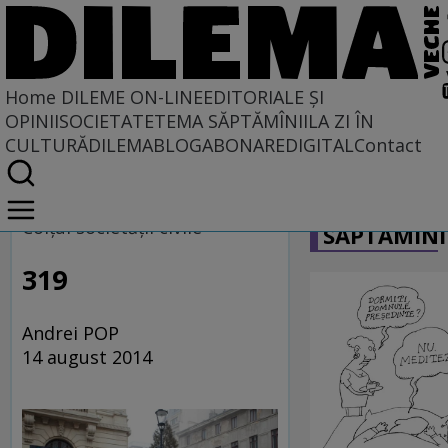
Home
DILEME ON-LINE
EDITORIALE ȘI
OPINII
SOCIETATE
TEMA SĂPTĂMÎNII
LA ZI ÎN
CULTURĂ
DILEMABLOG
ABONARE
DIGITAL
Contact
Home
CARICATU
Dileme on-line
Colţul societăţii civile
SĂPTĂMÎNI
319
Andrei POP
14 august 2014