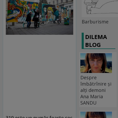
Barburisme
DILEMA
BLOG
Despre
îmbătrînire și
alți demoni
Ana Maria
SANDU
319 este un număr foarte sec