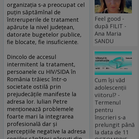
organizația s-a preocupat cel
puțin săptămînal de
Feel good -
întreruperile de tratament
după FILIT -
apărute la nivel județean,
Ana Maria
datorate bugetelor publice,
SANDU
fie blocate, fie insuficiente.
Dincolo de accesul
intermitent la tratament,
persoanele cu HIV/SIDA în
România trăiesc într-o
Cum își văd
societate ostilă prin
adolescenții
prejudecățile manifeste la
viitorul? -
adresa lor. Iulian Petre
Termenul
menționează problemele
pentru
foarte mari la integrarea
înscrieri s-a
profesională dar şi
prelungit până
percepțiile negative la adresa
la data de 11
copiilor sănătoşi născuți din