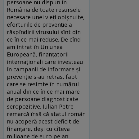
persoane nu dispun în
România de toate resursele
necesare unei vieți obişnuite,
eforturile de prevenție a
răspîndirii virusului sînt din
ce în ce mai reduse. De cînd
am intrat în Uniunea
Europeană, finanțatorii
internaționali care investeau
în campanii de informare şi
prevenție s-au retras, fapt
care se resimte în numărul
anual din ce în ce mai mare
de persoane diagnosticate
seropozitive. Iulian Petre
remarcă însă că statul român
nu acoperă acest deficit de
finanțare, deşi cu cîteva
milioane de euro pe an