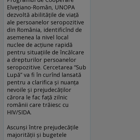
Elvețiano-Român, UNOPA
dezvoltă abilitățile de viață
ale persoanelor seropozitive
din România, identificînd de
asemenea la nivel local
nuclee de acțiune rapidă
pentru situațiile de încălcare
a drepturilor persoanelor
seropozitive. Cercetarea “Sub
Lupă” va fi în curînd lansată
pentru a clarifica şi nuanța
nevoile şi prejudecăților
cărora le fac față zilnic
românii care trăiesc cu
HIV/SIDA.
Ascunşi între prejudecățile
majorității şi bugetele