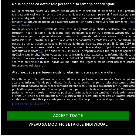
Nouă ne pasă ca datele tale personale să rămână confidențiale
Noi și partenerii noștri
606
stocăm și/sau accesăm informații pe dispozitivul dvs., precum
identificatorii cookie unici pentru prelucrarea datelor cu caracter personal. Puteți accepta sau
gestiona alegerile dvs. făcând clic mai jos sau în orice moment, pe pagina cu politica de
confidențialitate. Aceste alegeri vor fi raportate partenerilor noștri și nu vă vor afecta navigarea.
Mai
multe detalii
Noi si partenerii nostri (retelele de socializare si agentiile de publicitate partenere, precum si
furnizorii nostri de servicii de date analitice) prelucram date pentru a permite website-ului sa
functioneze, pentru a personaliza continutul si anunturile publicitare afisate in functie de
interesele si/sau profilul dvs., pentru a va oferi functionalitati aferente retelelor de socializare si
pentru a analiza traficul pe website. Beneficiati de drepturile prevazute de art. 15-22 din GDPR in
legatura cu prelucrarea datelor cu caracter personal. Aceste drepturi pot fi exercitate prin
modalitatea indicata
aici
. Prin click pe “ACCEPT TOATE”, acceptati folosirea tuturor Tehnologiilor de
tip Cookie, care implica inclusiv acceptul dvs. cu privire la stocarea/accesarea informatiilor de catre
Vendor-ii cu care colaboram. Prin click pe “VREAU SA MODIFIC SETARILE INDIVIDUAL” puteti
schimba preferintele in mod individual, mai putin cele legate de cookie strict necesare pentru
functionarea website-ului.
Atât noi, cât și partenerii noștri prelucrăm datele pentru a oferi:
publicitate
Dezvoltarea și îmbunătățirea serviciilor. Măsurarea performanței reclamelor. Stocarea și/sau
accesarea informațiilor de pe un dispozitiv. Utilizarea profilurilor pentru selectarea conținutului
Caserole pentru mîncare de unică folosință
personalizat. Crearea profilurilor de conținut personalizat. Utilizarea profilurilor pentru selectarea
publicității personalizate. Crearea profilurilor pentru publicitate personalizată. Măsurarea
disponibile la Snick Ambalaje
performanței conținutului. Înțelegerea publicului prin statistici sau combinații de date din surse
diferite. Utilizarea de date limitate pentru a selecta publicitatea. Utilizarea datelor limitate pentru
Acest concept este unul care reușește să atragă
a selecta conținutul. Date precise de geolocație și identificarea prin scanarea dispozitivului.
Listă parteneri (furnizori)
mulți clienți, consumatori totodată.
ACCEPT TOATE
VREAU SA MODIFIC SETARILE INDIVIDUAL