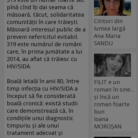
pînă cînd îţi dai seama că
măsoară, tăcut, solidaritatea
Cititori din
comunității în care trăieşti.
lumea largă
Măsoară interesul public de a
Ana Maria
preveni nefericitul evitabil.
SANDU
319 este numărul de români
care, în prima jumătate a lui
2014, au aflat că trăiesc cu
HIV/SIDA.
Boală letală în anii 80, între
FILIT e un
timp infecția cu HIV/SIDA a
roman în sine...
început să fie considerată
și încă un
boală cronică: există studii
roman foarte
care demonstrează că, în
bun
condițiile unui diagnostic
Ioana
timpuriu şi ale unui
MOROȘAN
tratament adecvat şi