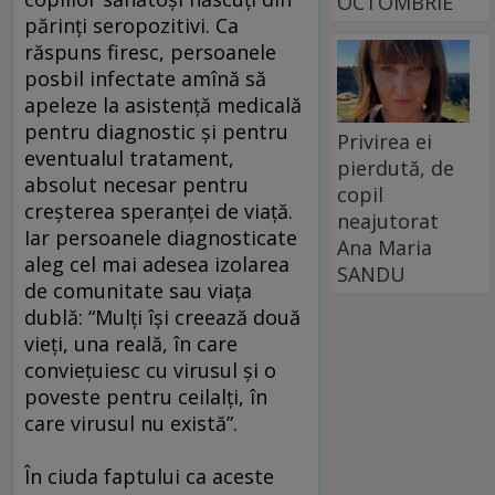
OCTOMBRIE
părinți seropozitivi. Ca
răspuns firesc, persoanele
posbil infectate amînă să
apeleze la asistență medicală
pentru diagnostic şi pentru
Privirea ei
eventualul tratament,
pierdută, de
absolut necesar pentru
copil
creşterea speranței de viață.
neajutorat
Iar persoanele diagnosticate
Ana Maria
aleg cel mai adesea izolarea
SANDU
de comunitate sau viața
dublă: “Mulți îşi creează două
vieți, una reală, în care
conviețuiesc cu virusul şi o
poveste pentru ceilalți, în
care virusul nu există”.
În ciuda faptului ca aceste