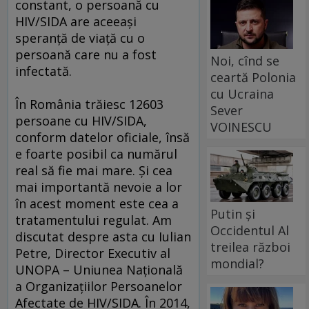
constant, o persoană cu
HIV/SIDA are aceeaşi
speranță de viață cu o
persoană care nu a fost
Noi, cînd se
infectată.
ceartă Polonia
cu Ucraina
În România trăiesc 12603
Sever
persoane cu HIV/SIDA,
VOINESCU
conform datelor oficiale, însă
e foarte posibil ca numărul
real să fie mai mare. Și cea
mai importantă nevoie a lor
în acest moment este cea a
Putin și
tratamentului regulat. Am
Occidentul Al
discutat despre asta cu Iulian
treilea război
Petre, Director Executiv al
mondial?
UNOPA – Uniunea Națională
a Organizațiilor Persoanelor
Afectate de HIV/SIDA. În 2014,