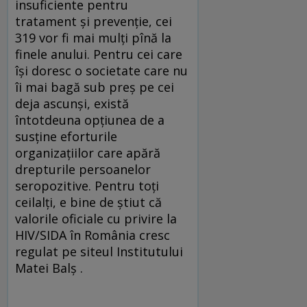
insuficiente pentru
tratament şi prevenție, cei
319 vor fi mai mulți pînă la
finele anului. Pentru cei care
îşi doresc o societate care nu
îi mai bagă sub preş pe cei
deja ascunşi, există
întotdeuna opțiunea de a
susține eforturile
organizațiilor care apără
drepturile persoanelor
seropozitive. Pentru toți
ceilalți, e bine de ştiut că
valorile oficiale cu privire la
HIV/SIDA în România cresc
regulat pe siteul Institutului
Matei Balş .