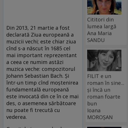
Cititori din
lumea largă
Din 2013, 21 martie a fost
Ana Maria
declarată Ziua europeană a
SANDU
muzicii vechi; este chiar ziua
cînd s-a născut în 1685 cel
mai important reprezentant
a ceea ce numim astăzi
muzica veche: compozitorul
Johann Sebastian Bach. Și
FILIT e un
într-un timp cînd moștenirea
roman în sine...
fundamentală europeană
și încă un
este invocată din ce în ce mai
roman foarte
des, o asemenea sărbătoare
bun
nu poate fi trecută cu
Ioana
vederea.
MOROȘAN