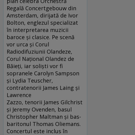
plan celebra Orchestră
Regală Concertgebouw din
Amsterdam, dirijată de Ivor
Bolton, englezul specializat
în interpretarea muzicii
baroce și clasice. Pe scenă
vor urca și Corul
Radiodifuziunii Olandeze,
Corul Național Olandez de
Băieți, iar soliști vor fi
sopranele Carolyn Sampson
şi Lydia Teuscher,
contratenorii James Laing și
Lawrence
Zazzo, tenorii James Gilchrist
și Jeremy Ovenden, basul
Christopher Maltman și bas-
baritonul Thomas Oliemans.
Concertul este inclus în