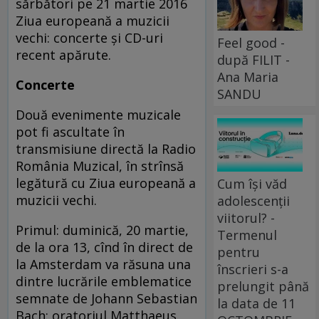
sărbători pe 21 martie 2016
Ziua europeană a muzicii
vechi: concerte și CD-uri
Feel good -
recent apărute.
după FILIT -
Ana Maria
Concerte
SANDU
Două evenimente muzicale
pot fi ascultate în
transmisiune directă la Radio
România Muzical, în strînsă
legătură cu Ziua europeană a
Cum își văd
muzicii vechi.
adolescenții
viitorul? -
Primul: duminică, 20 martie,
Termenul
de la ora 13, cînd în direct de
pentru
la Amsterdam va răsuna una
înscrieri s-a
dintre lucrările emblematice
prelungit până
semnate de Johann Sebastian
la data de 11
Bach: oratoriul Matthaeus