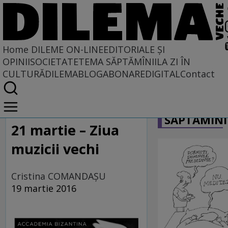
Home
DILEME ON-LINE
EDITORIALE ȘI
OPINII
SOCIETATE
TEMA SĂPTĂMÎNII
LA ZI ÎN
CULTURĂ
DILEMABLOG
ABONARE
DIGITAL
Contact
Home
CARICATU
Dileme on-line
SĂPTĂMÎNI
21 martie – Ziua
muzicii vechi
Cristina COMANDAŞU
19 martie 2016