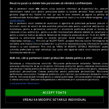
Nouă ne pasă ca datele tale personale să rămână confidențiale
Noi și partenerii noștri
606
stocăm și/sau accesăm informații pe dispozitivul dvs., precum
identificatorii cookie unici pentru prelucrarea datelor cu caracter personal. Puteți accepta sau
gestiona alegerile dvs. făcând clic mai jos sau în orice moment, pe pagina cu politica de
confidențialitate. Aceste alegeri vor fi raportate partenerilor noștri și nu vă vor afecta navigarea.
Mai
multe detalii
Noi si partenerii nostri (retelele de socializare si agentiile de publicitate partenere, precum si
furnizorii nostri de servicii de date analitice) prelucram date pentru a permite website-ului sa
functioneze, pentru a personaliza continutul si anunturile publicitare afisate in functie de
interesele si/sau profilul dvs., pentru a va oferi functionalitati aferente retelelor de socializare si
pentru a analiza traficul pe website. Beneficiati de drepturile prevazute de art. 15-22 din GDPR in
legatura cu prelucrarea datelor cu caracter personal. Aceste drepturi pot fi exercitate prin
modalitatea indicata
aici
. Prin click pe “ACCEPT TOATE”, acceptati folosirea tuturor Tehnologiilor de
tip Cookie, care implica inclusiv acceptul dvs. cu privire la stocarea/accesarea informatiilor de catre
Vendor-ii cu care colaboram. Prin click pe “VREAU SA MODIFIC SETARILE INDIVIDUAL” puteti
schimba preferintele in mod individual, mai putin cele legate de cookie strict necesare pentru
functionarea website-ului.
Atât noi, cât și partenerii noștri prelucrăm datele pentru a oferi:
publicitate
Dezvoltarea și îmbunătățirea serviciilor. Măsurarea performanței reclamelor. Stocarea și/sau
Începînd din 7 martie ne puteți găsi pe noul site:
accesarea informațiilor de pe un dispozitiv. Utilizarea profilurilor pentru selectarea conținutului
personalizat. Crearea profilurilor de conținut personalizat. Utilizarea profilurilor pentru selectarea
www.dilema.ro
publicității personalizate. Crearea profilurilor pentru publicitate personalizată. Măsurarea
performanței conținutului. Înțelegerea publicului prin statistici sau combinații de date din surse
Începînd din 7 martie ne puteți găsi pe noul șițe:
diferite. Utilizarea de date limitate pentru a selecta publicitatea. Utilizarea datelor limitate pentru
a selecta conținutul. Date precise de geolocație și identificarea prin scanarea dispozitivului.
www.dilema.ro
Listă parteneri (furnizori)
ACCEPT TOATE
VREAU SA MODIFIC SETARILE INDIVIDUAL