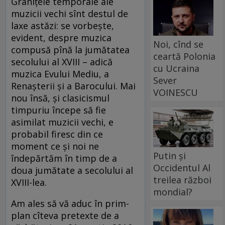
Granițele temporale ale
muzicii vechi sînt destul de
laxe astăzi: se vorbește,
evident, despre muzica
Noi, cînd se
compusă pînă la jumătatea
ceartă Polonia
secolului al XVIII – adică
cu Ucraina
muzica Evului Mediu, a
Sever
Renașterii și a Barocului. Mai
VOINESCU
nou însă, și clasicismul
timpuriu începe să fie
asimilat muzicii vechi, e
probabil firesc din ce
moment ce și noi ne
Putin și
îndepărtăm în timp de a
Occidentul Al
doua jumătate a secolului al
treilea război
XVIII-lea.
mondial?
Am ales să vă aduc în prim-
plan cîteva pretexte de a