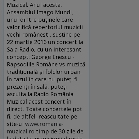
Muzical. Anul acesta,
Ansamblul Imago Mundi,
unul dintre puținele care
valorifică repertoriul muzicii
vechi românești, susține pe
22 martie 2016 un concert la
Sala Radio, cu un interesant
concept: George Enescu -
Rapsodiile Române vs muzică
tradiţională şi folclor urban.
În cazul în care nu puteți fi
prezenți în sală, puteți
asculta la Radio România
Muzical acest concert în
direct. Toate concertele pot
fi, de altfel, reascultate pe
site-ul
www.romania-
muzical.ro
timp de 30 zile de
la data transmisiunii directe.