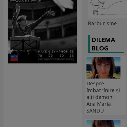
Barburisme
DILEMA
BLOG
Despre
îmbătrînire și
alți demoni
Ana Maria
SANDU