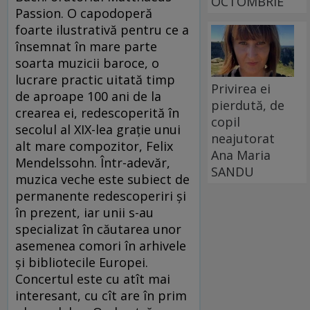
OCTOMBRIE
Passion. O capodoperă
foarte ilustrativă pentru ce a
însemnat în mare parte
soarta muzicii baroce, o
lucrare practic uitată timp
Privirea ei
de aproape 100 ani de la
pierdută, de
crearea ei, redescoperită în
copil
secolul al XIX-lea grație unui
neajutorat
alt mare compozitor, Felix
Ana Maria
Mendelssohn. Într-adevăr,
SANDU
muzica veche este subiect de
permanente redescoperiri și
în prezent, iar unii s-au
specializat în căutarea unor
asemenea comori în arhivele
și bibliotecile Europei.
Concertul este cu atît mai
interesant, cu cît are în prim