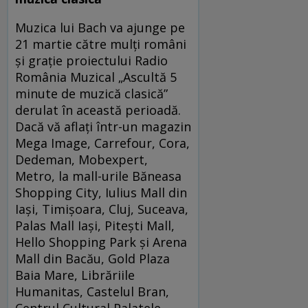
Muzica lui Bach va ajunge pe
21 martie către mulți români
și grație proiectului Radio
România Muzical „Ascultă 5
minute de muzică clasică”
derulat în această perioadă.
Dacă vă aflați într-un magazin
Mega Image, Carrefour, Cora,
Dedeman, Mobexpert,
Metro, la mall-urile Băneasa
Shopping City, Iulius Mall din
Iaşi, Timişoara, Cluj, Suceava,
Palas Mall Iaşi, Pitești Mall,
Hello Shopping Park și Arena
Mall din Bacău, Gold Plaza
Baia Mare, Librăriile
Humanitas, Castelul Bran,
Centrul Cultural Palatele