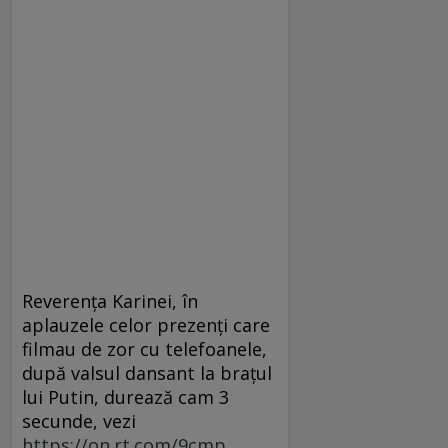
Reverența Karinei, în
aplauzele celor prezenți care
filmau de zor cu telefoanele,
după valsul dansant la brațul
lui Putin, durează cam 3
secunde, vezi
https://on.rt.com/9cmp
.