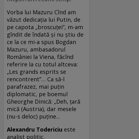
Vorba lui Mazuru Cînd am
văzut dedicația lui Putin, de
pe capota „broscuței”, m-am
gîndit de îndată și nu știu de
ce la ce mi-a spus Bogdan
Mazuru, ambasadorul
României la Viena, făcînd
referire la cu totul altceva:
„Les grands esprits se
rencontrent”… Ca să-l
parafrazez, mai puțin
diplomatic, pe boemul
Gheorghe Dinică: „Deh, țară
mică (Austria), dar mesele
(nu-s deloc) puține...
Alexandru Todericiu
este
analist politic.