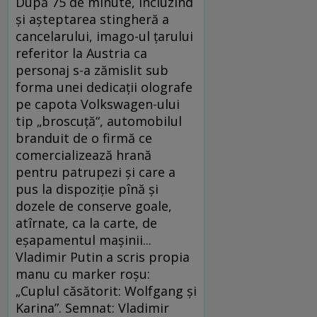
După 75 de minute, incluzînd
și așteptarea stingheră a
cancelarului, imago-ul țarului
referitor la Austria ca
personaj s-a zămislit sub
forma unei dedicații olografe
pe capota Volkswagen-ului
tip „broscuță“, automobilul
branduit de o firmă ce
comercializează hrană
pentru patrupezi și care a
pus la dispoziție pînă și
dozele de conserve goale,
atîrnate, ca la carte, de
eșapamentul mașinii...
Vladimir Putin a scris propia
manu cu marker roșu:
„Cuplul căsătorit: Wolfgang și
Karina”. Semnat: Vladimir