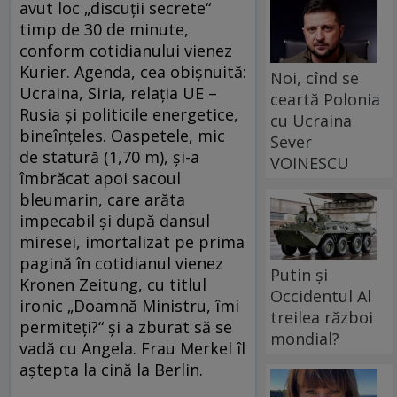
avut loc „discuții secrete“
timp de 30 de minute,
conform cotidianului vienez
Kurier. Agenda, cea obișnuită:
Noi, cînd se
Ucraina, Siria, relația UE –
ceartă Polonia
Rusia și politicile energetice,
cu Ucraina
bineînțeles. Oaspetele, mic
Sever
de statură (1,70 m), și-a
VOINESCU
îmbrăcat apoi sacoul
bleumarin, care arăta
impecabil și după dansul
miresei, imortalizat pe prima
pagină în cotidianul vienez
Putin și
Kronen Zeitung, cu titlul
Occidentul Al
ironic „Doamnă Ministru, îmi
treilea război
permiteți?“ și a zburat să se
mondial?
vadă cu Angela. Frau Merkel îl
aștepta la cină la Berlin.