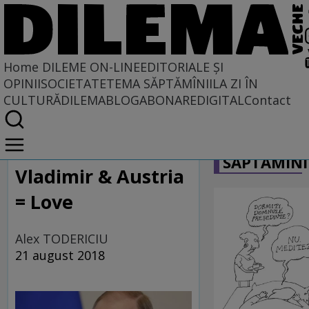
Home
DILEME ON-LINE
EDITORIALE ȘI
OPINII
SOCIETATE
TEMA SĂPTĂMÎNII
LA ZI ÎN
CULTURĂ
DILEMABLOG
ABONARE
DIGITAL
Contact
Home
CARICATU
Dileme on-line
SĂPTĂMÎNI
Vladimir & Austria
= Love
Alex TODERICIU
21 august 2018