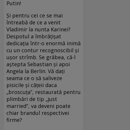
Putin!
Și pentru cei ce se mai
întreabă de ce a venit
Vladimir la nunta Karinei?
Despotul a îmbrățișat
dedicația într-o enormă inimă
cu un contur recognoscibil și
ușor strîmb. Se grăbea, că-l
aștepta Sebastian și apoi
Angela la Berlin. Vă dați
seama ce o să saliveze
pisicile și cățeii daca
„broscuța”, restaurată pentru
plimbări de tip „just
married“, va deveni poate
chiar brandul respectivei
firme?