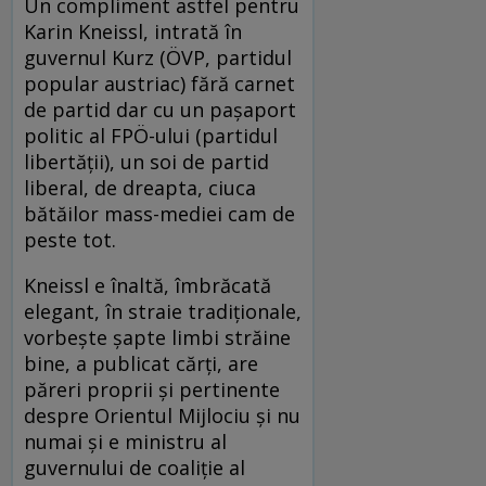
Un compliment astfel pentru
Karin Kneissl, intrată în
guvernul Kurz (ÖVP, partidul
popular austriac) fără carnet
de partid dar cu un pașaport
politic al FPÖ-ului (partidul
libertății), un soi de partid
liberal, de dreapta, ciuca
bătăilor mass-mediei cam de
peste tot.
Kneissl e înaltă, îmbrăcată
elegant, în straie tradiționale,
vorbește șapte limbi străine
bine, a publicat cărți, are
păreri proprii și pertinente
despre Orientul Mijlociu și nu
numai și e ministru al
guvernului de coaliție al