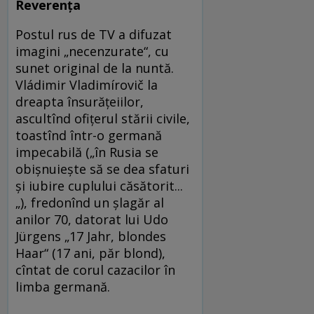
Reverența
Postul rus de TV a difuzat
imagini „necenzurate“, cu
sunet original de la nuntă.
Vládimir Vladimírovič la
dreapta însurățeiilor,
ascultînd ofițerul stării civile,
toastînd într-o germană
impecabilă („în Rusia se
obișnuiește să se dea sfaturi
și iubire cuplului căsătorit...
„), fredonînd un șlagăr al
anilor 70, datorat lui Udo
Jürgens „17 Jahr, blondes
Haar“ (17 ani, păr blond),
cîntat de corul cazacilor în
limba germană.