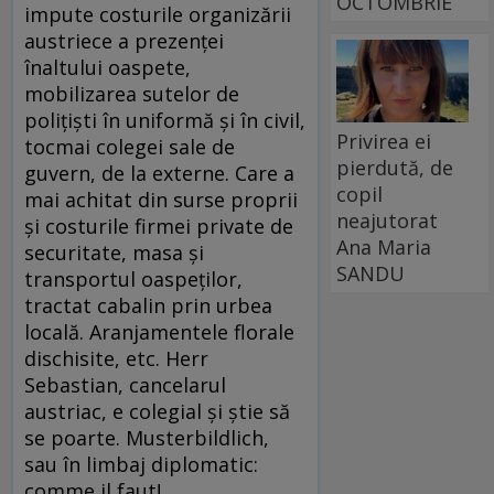
OCTOMBRIE
impute costurile organizării
austriece a prezenței
înaltului oaspete,
mobilizarea sutelor de
polițiști în uniformă și în civil,
Privirea ei
tocmai colegei sale de
pierdută, de
guvern, de la externe. Care a
copil
mai achitat din surse proprii
neajutorat
și costurile firmei private de
Ana Maria
securitate, masa și
SANDU
transportul oaspeților,
tractat cabalin prin urbea
locală. Aranjamentele florale
dischisite, etc. Herr
Sebastian, cancelarul
austriac, e colegial și știe să
se poarte. Musterbildlich,
sau în limbaj diplomatic:
comme il faut!