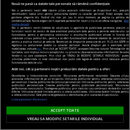
Tehnologie
Nouă ne pasă ca datele tale personale să rămână confidențiale
În plus, se observă o creștere a numărului de
Noi și partenerii noștri
606
stocăm și/sau accesăm informații pe dispozitivul dvs., precum
identificatorii cookie unici pentru prelucrarea datelor cu caracter personal. Puteți accepta sau
femei angajate în domeniul IT, ceea ce reflectă o
gestiona alegerile dvs. făcând clic mai jos sau în orice moment, pe pagina cu politica de
confidențialitate. Aceste alegeri vor fi raportate partenerilor noștri și nu vă vor afecta navigarea.
Mai
schimbare pozitivă în dinamica forței de muncă
multe detalii
Noi si partenerii nostri (retelele de socializare si agentiile de publicitate partenere, precum si
în acest sector.
furnizorii nostri de servicii de date analitice) prelucram date pentru a permite website-ului sa
functioneze, pentru a personaliza continutul si anunturile publicitare afisate in functie de
interesele si/sau profilul dvs., pentru a va oferi functionalitati aferente retelelor de socializare si
pentru a analiza traficul pe website. Beneficiati de drepturile prevazute de art. 15-22 din GDPR in
legatura cu prelucrarea datelor cu caracter personal. Aceste drepturi pot fi exercitate prin
modalitatea indicata
aici
. Prin click pe “ACCEPT TOATE”, acceptati folosirea tuturor Tehnologiilor de
tip Cookie, care implica inclusiv acceptul dvs. cu privire la stocarea/accesarea informatiilor de catre
Vendor-ii cu care colaboram. Prin click pe “VREAU SA MODIFIC SETARILE INDIVIDUAL” puteti
schimba preferintele in mod individual, mai putin cele legate de cookie strict necesare pentru
functionarea website-ului.
Atât noi, cât și partenerii noștri prelucrăm datele pentru a oferi:
Dezvoltarea și îmbunătățirea serviciilor. Măsurarea performanței reclamelor. Stocarea și/sau
accesarea informațiilor de pe un dispozitiv. Utilizarea profilurilor pentru selectarea conținutului
personalizat. Crearea profilurilor de conținut personalizat. Utilizarea profilurilor pentru selectarea
publicității personalizate. Crearea profilurilor pentru publicitate personalizată. Măsurarea
performanței conținutului. Înțelegerea publicului prin statistici sau combinații de date din surse
diferite. Utilizarea de date limitate pentru a selecta publicitatea. Utilizarea datelor limitate pentru
a selecta conținutul. Date precise de geolocație și identificarea prin scanarea dispozitivului.
Listă parteneri (furnizori)
ACCEPT TOATE
publicitate
VREAU SA MODIFIC SETARILE INDIVIDUAL
Cu ce se diferențiază casele de pariuri online