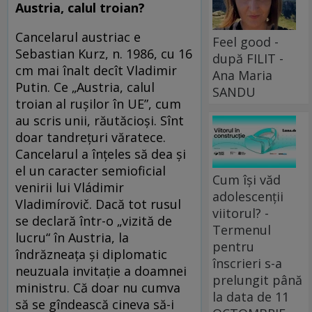
Austria, calul troian
?
Cancelarul austriac e
Feel good -
Sebastian Kurz, n. 1986, cu 16
după FILIT -
cm mai înalt decît Vladimir
Ana Maria
Putin. Ce „Austria, calul
SANDU
troian al rușilor în UE”, cum
au scris unii, răutăcioși. Sînt
doar tandrețuri văratece.
Cancelarul a înțeles să dea și
el un caracter semioficial
Cum își văd
venirii lui Vládimir
adolescenții
Vladimírovič. Dacă tot rusul
viitorul? -
se declară într-o „vizită de
Termenul
lucru“ în Austria, la
pentru
îndrăzneața și diplomatic
înscrieri s-a
neuzuala invitație a doamnei
prelungit până
ministru. Că doar nu cumva
la data de 11
să se gîndească cineva să-i