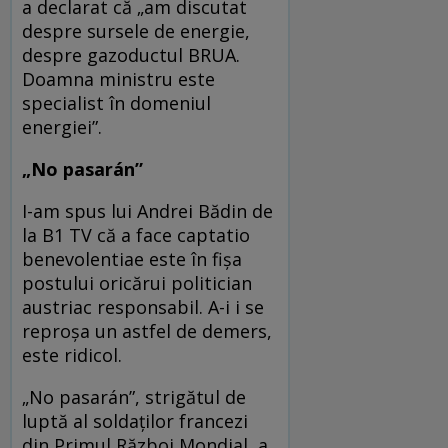
a declarat că „am discutat
despre sursele de energie,
despre gazoductul BRUA.
Doamna ministru este
specialist în domeniul
energiei”.
„No pasarán”
I-am spus lui Andrei Bădin de
la B1 TV că a face captatio
benevolentiae este în fișa
postului oricărui politician
austriac responsabil. A-i i se
reproșa un astfel de demers,
este ridicol.
„No pasarán”, strigătul de
luptă al soldaților francezi
din Primul Război Mondial, a