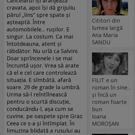
Cancelarul își aranjează
cravata, apoi își dă grijuliu
părul „lins“ spre spate și
Cititori din
așteaptă. Între
lumea largă
automobilele... rușilor. E
Ana Maria
singur. La costum. Ca mai
SANDU
întotdeauna, atent și
răbdător. Nu urlă ca Salvini.
Doar sprîncenele i se mai
încruntă ușor. Vrea să arate
că el e cel care controlează
situația. E sîmbătă, afară
FILIT e un
soare. 29 de grade la umbră.
roman în sine...
Urma să-l reîntîlnească
și încă un
pentru o scurtă discuție,
roman foarte
conducăndu-l, așa cum se
bun
cuvine, pe oaspete spre Graz.
Ioana
Ceea ce s-a și întîmplat. În
MOROȘAN
limuzina blidată a rusului au