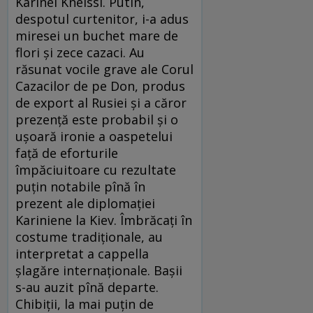
Karinei Kneissl. Putin,
despotul curtenitor, i-a adus
miresei un buchet mare de
flori și zece cazaci. Au
răsunat vocile grave ale Corul
Cazacilor de pe Don, produs
de export al Rusiei și a căror
prezență este probabil și o
ușoară ironie a oaspetelui
față de eforturile
împăciuitoare cu rezultate
puțin notabile pînă în
prezent ale diplomației
Kariniene la Kiev. Îmbrăcați în
costume tradiționale, au
interpretat a cappella
șlagăre internaționale. Bașii
s-au auzit pînă departe.
Chibiții, la mai puțin de