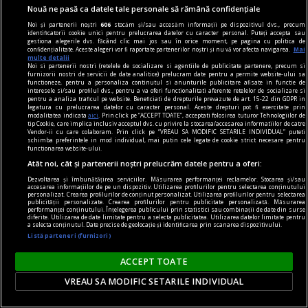
Nouă ne pasă ca datele tale personale să rămână confidențiale
Noi și partenerii noștri
606
stocăm și/sau accesăm informații pe dispozitivul dvs., precum
identificatorii cookie unici pentru prelucrarea datelor cu caracter personal. Puteți accepta sau
gestiona alegerile dvs. făcând clic mai jos sau în orice moment, pe pagina cu politica de
confidențialitate. Aceste alegeri vor fi raportate partenerilor noștri și nu vă vor afecta navigarea.
Mai
multe detalii
Noi si partenerii nostri (retelele de socializare si agentiile de publicitate partenere, precum si
furnizorii nostri de servicii de date analitice) prelucram date pentru a permite website-ului sa
functioneze, pentru a personaliza continutul si anunturile publicitare afisate in functie de
interesele si/sau profilul dvs., pentru a va oferi functionalitati aferente retelelor de socializare si
pentru a analiza traficul pe website. Beneficiati de drepturile prevazute de art. 15-22 din GDPR in
legatura cu prelucrarea datelor cu caracter personal. Aceste drepturi pot fi exercitate prin
modalitatea indicata
aici
. Prin click pe “ACCEPT TOATE”, acceptati folosirea tuturor Tehnologiilor de
tip Cookie, care implica inclusiv acceptul dvs. cu privire la stocarea/accesarea informatiilor de catre
Vendor-ii cu care colaboram. Prin click pe “VREAU SA MODIFIC SETARILE INDIVIDUAL” puteti
schimba preferintele in mod individual, mai putin cele legate de cookie strict necesare pentru
functionarea website-ului.
Atât noi, cât și partenerii noștri prelucrăm datele pentru a oferi:
publicitate
Dezvoltarea și îmbunătățirea serviciilor. Măsurarea performanței reclamelor. Stocarea și/sau
accesarea informațiilor de pe un dispozitiv. Utilizarea profilurilor pentru selectarea conținutului
Aproximativ 33% dintre parfumurile masculine
personalizat. Crearea profilurilor de conținut personalizat. Utilizarea profilurilor pentru selectarea
publicității personalizate. Crearea profilurilor pentru publicitate personalizată. Măsurarea
sînt folosite de femei! Ce ingrediente au astfel de
performanței conținutului. Înțelegerea publicului prin statistici sau combinații de date din surse
diferite. Utilizarea de date limitate pentru a selecta publicitatea. Utilizarea datelor limitate pentru
a selecta conținutul. Date precise de geolocație și identificarea prin scanarea dispozitivului.
parfumuri?
Listă parteneri (furnizori)
Foarte apreciate sînt și parfumurile orientale
pentru bărbați, care au note unice, catifelate,
ACCEPT TOATE
arome de vanilie și alte condimente minunate.
VREAU SA MODIFIC SETARILE INDIVIDUAL