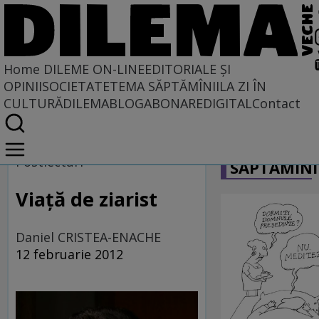
Home
DILEME ON-LINE
EDITORIALE ȘI
OPINII
SOCIETATE
TEMA SĂPTĂMÎNII
LA ZI ÎN
CULTURĂ
DILEMABLOG
ABONARE
DIGITAL
Contact
Home
CARICATU
Dileme on-line
Postlecturi
SĂPTĂMÎNI
Viaţă de ziarist
Daniel CRISTEA-ENACHE
12 februarie 2012