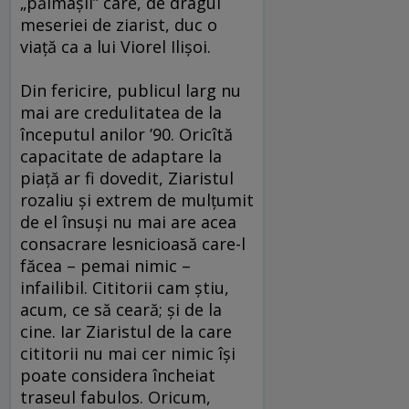
„pălmaşii” care, de dragul
meseriei de ziarist, duc o
viaţă ca a lui Viorel Ilişoi.
Din fericire, publicul larg nu
mai are credulitatea de la
începutul anilor ’90. Oricîtă
capacitate de adaptare la
piaţă ar fi dovedit, Ziaristul
rozaliu şi extrem de mulţumit
de el însuşi nu mai are acea
consacrare lesnicioasă care-l
făcea – pemai nimic –
infailibil. Cititorii cam ştiu,
acum, ce să ceară; şi de la
cine. Iar Ziaristul de la care
cititorii nu mai cer nimic îşi
poate considera încheiat
traseul fabulos. Oricum,