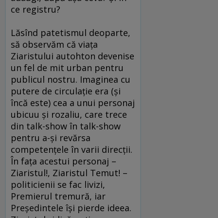
ce registru?
Lăsînd patetismul deoparte,
să observăm că viaţa
Ziaristului autohton devenise
un fel de mit urban pentru
publicul nostru. Imaginea cu
putere de circulaţie era (şi
încă este) cea a unui personaj
ubicuu şi rozaliu, care trece
din talk-show în talk-show
pentru a-şi revărsa
competenţele în varii direcţii.
În faţa acestui personaj –
Ziaristul!, Ziaristul Temut! –
politicienii se fac livizi,
Premierul tremură, iar
Preşedintele îşi pierde ideea.