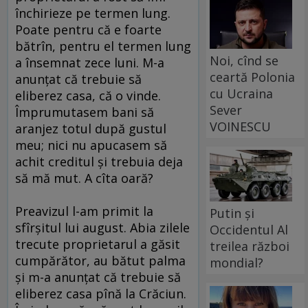
închirieze pe termen lung.
Poate pentru că e foarte
bătrîn, pentru el termen lung
Noi, cînd se
a însemnat zece luni. M-a
ceartă Polonia
anunţat că trebuie să
cu Ucraina
eliberez casa, că o vinde.
Sever
Împrumutasem bani să
VOINESCU
aranjez totul după gustul
meu; nici nu apucasem să
achit creditul şi trebuia deja
să mă mut. A cîta oară?
Preavizul l-am primit la
Putin și
sfîrşitul lui august. Abia zilele
Occidentul Al
trecute proprietarul a găsit
treilea război
cumpărător, au bătut palma
mondial?
şi m-a anunţat că trebuie să
eliberez casa pînă la Crăciun.