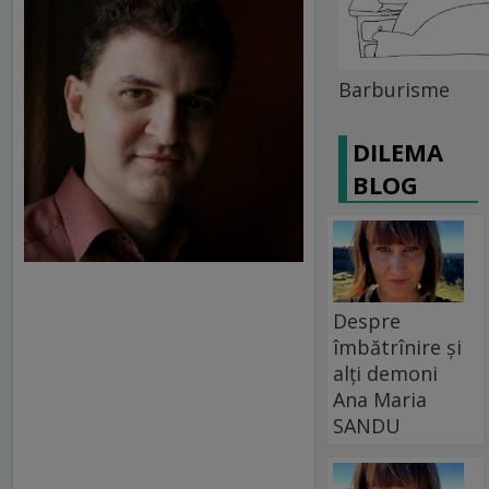
Barburisme
DILEMA
BLOG
Despre
îmbătrînire și
alți demoni
Ana Maria
SANDU