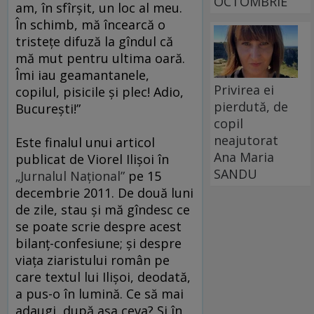
OCTOMBRIE
am, în sfîrşit, un loc al meu.
În schimb, mă încearcă o
tristeţe difuză la gîndul că
mă mut pentru ultima oară.
Îmi iau geamantanele,
Privirea ei
copilul, pisicile şi plec! Adio,
pierdută, de
Bucureşti!”
copil
neajutorat
Este finalul unui articol
Ana Maria
publicat de Viorel Ilişoi în
SANDU
„Jurnalul Naţional”
pe 15
decembrie 2011. De două luni
de zile, stau şi mă gîndesc ce
se poate scrie despre acest
bilanţ-confesiune; şi despre
viaţa ziaristului român pe
care textul lui Ilişoi, deodată,
a pus-o în lumină. Ce să mai
adaugi, după aşa ceva? Şi în