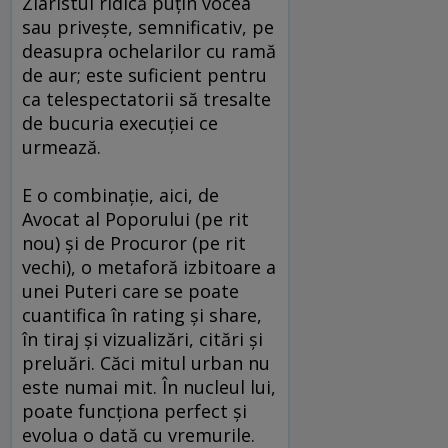
Ziaristul ridică puţin vocea
sau priveşte, semnificativ, pe
deasupra ochelarilor cu ramă
de aur; este suficient pentru
ca telespectatorii să tresalte
de bucuria execuţiei ce
urmează.
E o combinaţie, aici, de
Avocat al Poporului (pe rit
nou) şi de Procuror (pe rit
vechi), o metaforă izbitoare a
unei Puteri care se poate
cuantifica în rating şi share,
în tiraj şi vizualizări, citări şi
preluări. Căci mitul urban nu
este numai mit. În nucleul lui,
poate funcţiona perfect şi
evolua o dată cu vremurile.