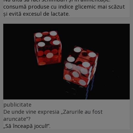
consumă produse cu indice glicemic mai scăzut
și evită excesul de lactate.
publicitate
De unde vine expresia „Zarurile au fost
aruncate"?
„Să înceapă jocul!”.