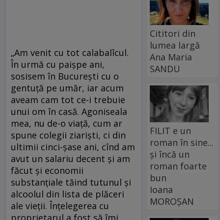
Cititori din
lumea largă
„Am venit cu tot calabalîcul.
Ana Maria
În urmă cu paişpe ani,
SANDU
sosisem în Bucureşti cu o
gentuţă pe umăr, iar acum
aveam cam tot ce-i trebuie
unui om în casă. Agoniseala
mea, nu de-o viaţă, cum ar
FILIT e un
spune colegii ziarişti, ci din
roman în sine...
ultimii cinci-şase ani, cînd am
și încă un
avut un salariu decent şi am
roman foarte
făcut şi economii
bun
substanţiale tăind tutunul şi
Ioana
alcoolul din lista de plăceri
MOROȘAN
ale vieţii. Înţelegerea cu
proprietarul a fost să îmi