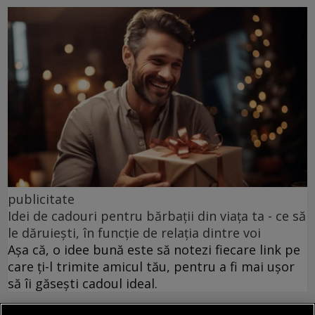
publicitate
Idei de cadouri pentru bărbații din viața ta - ce să
le dăruiești, în funcție de relația dintre voi
Așa că, o idee bună este să notezi fiecare link pe
care ți-l trimite amicul tău, pentru a fi mai ușor
să îi găsești cadoul ideal.