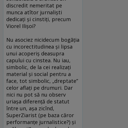
discredit nemeritat pe
munca atîtor jurnalişti
dedicaţi şi cinstiţi, precum
Viorel Ilişoi?
Nu asociez nicidecum bogăţia
cu incorectitudinea şi lipsa
unui acoperiş deasupra
capului cu cinstea. Nu iau,
simbolic, de la cei realizaţi
material şi social pentru a
face, tot simbolic, „dreptate”
celor aflaţi pe drumuri. Dar
nici nu pot să nu observ
uriaşa diferenţă de statut
între un, aşa zicînd,
SuperZiarist (pe baza căror
performanţe jurnalistice?) şi