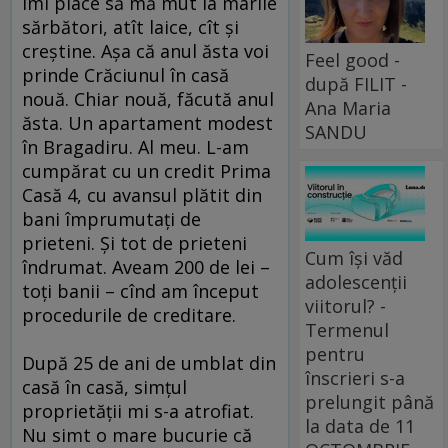
Îmi place să mă mut la marile
sărbători, atît laice, cît şi
creştine. Aşa că anul ăsta voi
Feel good -
prinde Crăciunul în casă
după FILIT -
nouă. Chiar nouă, făcută anul
Ana Maria
ăsta. Un apartament modest
SANDU
în Bragadiru. Al meu. L-am
cumpărat cu un credit Prima
Casă 4, cu avansul plătit din
bani împrumutaţi de
prieteni. Şi tot de prieteni
Cum își văd
îndrumat. Aveam 200 de lei –
adolescenții
toţi banii – cînd am început
viitorul? -
procedurile de creditare.
Termenul
pentru
După 25 de ani de umblat din
înscrieri s-a
casă în casă, simţul
prelungit până
proprietăţii mi s-a atrofiat.
la data de 11
Nu simt o mare bucurie că