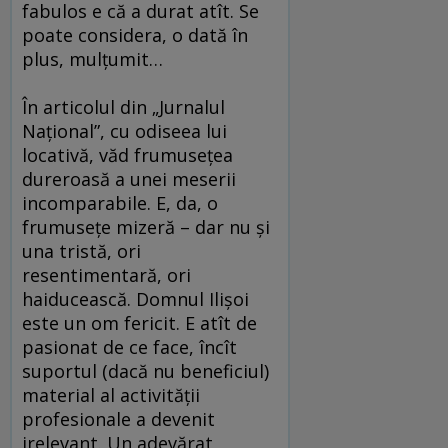
fabulos e că a durat atît. Se
poate considera, o dată în
plus, mulţumit…
În articolul din „Jurnalul
Naţional”, cu odiseea lui
locativă, văd frumuseţea
dureroasă a unei meserii
incomparabile. E, da, o
frumuseţe mizeră – dar nu şi
una tristă, ori
resentimentară, ori
haiducească. Domnul Ilişoi
este un om fericit. E atît de
pasionat de ce face, încît
suportul (dacă nu beneficiul)
material al activităţii
profesionale a devenit
irelevant. Un adevărat