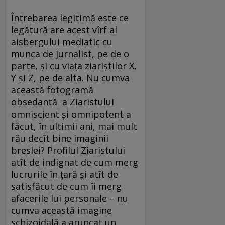
Întrebarea legitimă este ce
legătură are acest vîrf al
aisbergului mediatic cu
munca de jurnalist, pe de o
parte, şi cu viaţa ziariştilor X,
Y şi Z, pe de alta. Nu cumva
această fotogramă
obsedantă a Ziaristului
omniscient şi omnipotent a
făcut, în ultimii ani, mai mult
rău decît bine imaginii
breslei? Profilul Ziaristului
atît de indignat de cum merg
lucrurile în ţară şi atît de
satisfăcut de cum îi merg
afacerile lui personale – nu
cumva această imagine
schizoidală a aruncat un