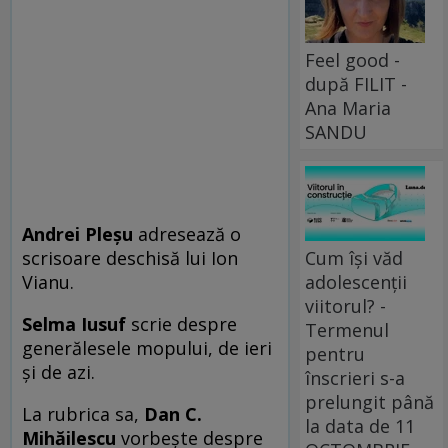
Feel good -
după FILIT -
Ana Maria
SANDU
Andrei Pleşu
adresează o
Cum își văd
scrisoare deschisă lui Ion
adolescenții
Vianu.
viitorul? -
Selma Iusuf
scrie despre
Termenul
generălesele mopului, de ieri
pentru
şi de azi.
înscrieri s-a
prelungit până
La rubrica sa,
Dan C.
la data de 11
Mihăilescu
vorbeşte despre