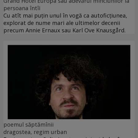
Grand Hotel Europa sau adevărul minciunilor la
persoana întîi
Cu atît mai puțin unul în vogă ca autoficțiunea,
explorat de nume mari ale ultimelor decenii
precum Annie Ernaux sau Karl Ove Knausgård.
poemul săptămînii
dragostea, regim urban