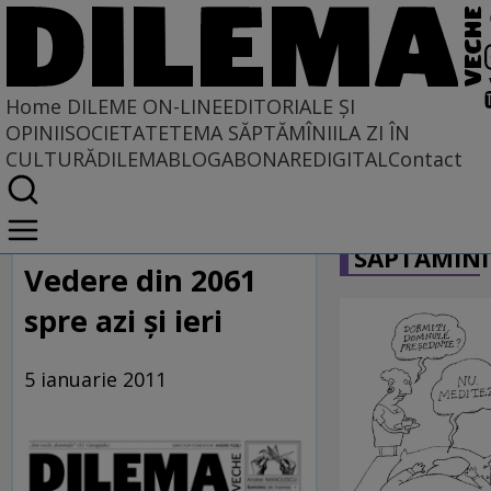
Home
DILEME ON-LINE
EDITORIALE ȘI
OPINII
SOCIETATE
TEMA SĂPTĂMÎNII
LA ZI ÎN
CULTURĂ
DILEMABLOG
ABONARE
DIGITAL
Contact
Home
CARICATU
Dileme on-line
SĂPTĂMÎNI
Vedere din 2061
spre azi şi ieri
5 ianuarie 2011