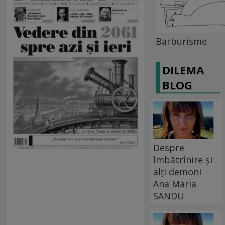
Barburisme
DILEMA
BLOG
Despre
îmbătrînire și
alți demoni
Ana Maria
SANDU