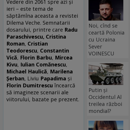
Vedere din 2061 spre azi şi
ieri – este tema de
săptămîna aceasta a revistei
Dilema Veche. Semnatarii
Noi, cînd se
dosarului, printre care
Radu
ceartă Polonia
Paraschivescu,
Cristina
cu Ucraina
Roman
,
Cristian
Sever
Teodorescu
,
Constantin
VOINESCU
Vică
,
Florin Barbu
,
Mircea
Kivu
,
Iulian Comănescu
,
Michael Haulică
,
Marilena
Şerban
, Liviu
Papadima
şi
Florin Dumitrescu
încearcă
Putin și
să imagineze scenarii ale
Occidentul Al
viitorului, bazate pe prezent.
treilea război
mondial?