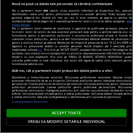
Nouă ne pasă ca datele tale personale să rămână confidențiale
Noi și partenerii noștri
606
stocăm și/sau accesăm informații pe dispozitivul dvs., precum
identificatorii cookie unici pentru prelucrarea datelor cu caracter personal. Puteți accepta sau
gestiona alegerile dvs. făcând clic mai jos sau în orice moment, pe pagina cu politica de
confidențialitate. Aceste alegeri vor fi raportate partenerilor noștri și nu vă vor afecta navigarea.
Mai
multe detalii
Noi si partenerii nostri (retelele de socializare si agentiile de publicitate partenere, precum si
furnizorii nostri de servicii de date analitice) prelucram date pentru a permite website-ului sa
functioneze, pentru a personaliza continutul si anunturile publicitare afisate in functie de
interesele si/sau profilul dvs., pentru a va oferi functionalitati aferente retelelor de socializare si
pentru a analiza traficul pe website. Beneficiati de drepturile prevazute de art. 15-22 din GDPR in
legatura cu prelucrarea datelor cu caracter personal. Aceste drepturi pot fi exercitate prin
Pompierii au lichidat incendiul din Valea
modalitatea indicata
aici
. Prin click pe “ACCEPT TOATE”, acceptati folosirea tuturor Tehnologiilor de
tip Cookie, care implica inclusiv acceptul dvs. cu privire la stocarea/accesarea informatiilor de catre
Bolvașnița. Lupta cu flăcările continuă la
Vendor-ii cu care colaboram. Prin click pe “VREAU SA MODIFIC SETARILE INDIVIDUAL” puteti
schimba preferintele in mod individual, mai putin cele legate de cookie strict necesare pentru
Lindenfeld
functionarea website-ului.
Incendiile de vegetație și fond forestier continuă
Atât noi, cât și partenerii noștri prelucrăm datele pentru a oferi:
să facă probleme în județul Caraș-Severin, în
Dezvoltarea și îmbunătățirea serviciilor. Măsurarea performanței reclamelor. Stocarea și/sau
accesarea informațiilor de pe un dispozitiv. Utilizarea profilurilor pentru selectarea conținutului
zone montane greu accesibile. Focul din Valea
personalizat. Crearea profilurilor de conținut personalizat. Utilizarea profilurilor pentru selectarea
publicității personalizate. Crearea profilurilor pentru publicitate personalizată. Măsurarea
Bolvașnița a fost lichidat, însă la Lindenfeld
performanței conținutului. Înțelegerea publicului prin statistici sau combinații de date din surse
diferite. Utilizarea de date limitate pentru a selecta publicitatea. Utilizarea datelor limitate pentru
pompierii intervin în continuare pentru
a selecta conținutul. Date precise de geolocație și identificarea prin scanarea dispozitivului.
Listă parteneri (furnizori)
stingerea unui focar, cu sprijinul a două
elicoptere Black Hawk.
ACCEPT TOATE
VREAU SA MODIFIC SETARILE INDIVIDUAL