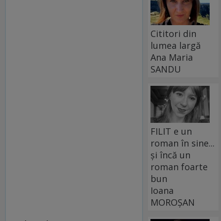
Cititori din
lumea largă
Ana Maria
SANDU
FILIT e un
roman în sine...
și încă un
roman foarte
bun
Ioana
MOROȘAN