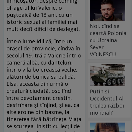
înfricoşător, despre coming-
of-age-ul lui Valerie, o
puştoaică de 13 ani, cu un
istoric sexual al familiei mai
Noi, cînd se
mult decît dificil de dezlegat.
ceartă Polonia
cu Ucraina
Într-o lume idilică, într-un
Sever
orăşel de provincie, cîndva în
VOINESCU
secolul 19, trăia Valerie într-o
cameră albă, cu danteluri,
într-o vilă boierească veche,
alături de bunica sa palidă,
Elsa, aceasta din urmă o
creatură ciudată, oscilînd
Putin și
între devotament creştin,
Occidentul Al
desfrînare şi tînjind, şi ea, ca
treilea război
alte eroine din basme, la
mondial?
tinereţea fără bătrîneţe. Viaţa
se scurgea liniştit cu lecţii de