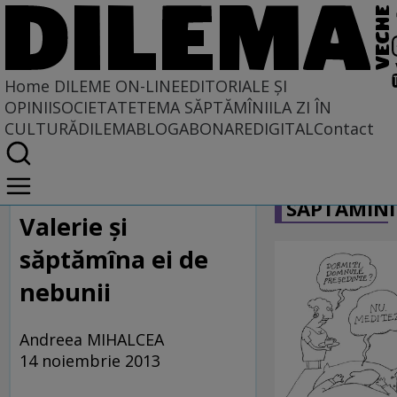
Home
DILEME ON-LINE
EDITORIALE ȘI
OPINII
SOCIETATE
TEMA SĂPTĂMÎNII
LA ZI ÎN
CULTURĂ
DILEMABLOG
ABONARE
DIGITAL
Contact
Home
CARICATU
Dileme on-line
SĂPTĂMÎNI
Valerie şi
săptămîna ei de
nebunii
Andreea MIHALCEA
14 noiembrie 2013