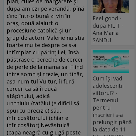
pian, cules de margarete şi
după-amiezi pe verandă, pînă
cînd într-o bună zi vin în
Feel good -
oraş, două alaiuri: o
după FILIT -
procesiune catolică şi un
Ana Maria
grup de actori. Valerie nu ştia
SANDU
foarte multe despre ce s-a
întîmplat cu părinţii ei, însă
păstrase o pereche de cercei
de perle de la mama sa. Fiind
între somn şi trezie, un tînăr,
Cum își văd
aşa-numitul Vultur, îi fură
adolescenții
cerceii ca să îi ducă
viitorul? -
stăpînului, adică
Termenul
unchiului/tatălui (e dificil să
pentru
spui cu precizie) său,
înscrieri s-a
înfricoşătorului (chiar e
prelungit până
înfricoşător) Nevăstuică
la data de 11
(capă neagră cu glugă peste