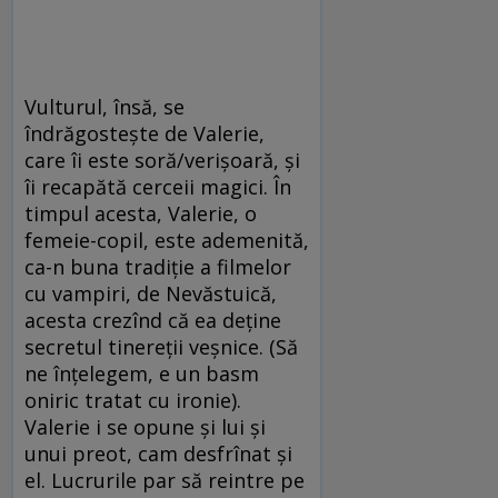
Vulturul, însă, se
îndrăgosteşte de Valerie,
care îi este soră/verişoară, şi
îi recapătă cerceii magici. În
timpul acesta, Valerie, o
femeie-copil, este ademenită,
ca-n buna tradiţie a filmelor
cu vampiri, de Nevăstuică,
acesta crezînd că ea deţine
secretul tinereţii veşnice. (Să
ne înţelegem, e un basm
oniric tratat cu ironie).
Valerie i se opune şi lui şi
unui preot, cam desfrînat şi
el. Lucrurile par să reintre pe