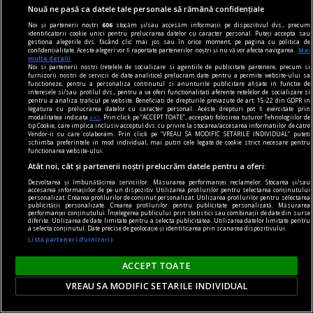
Nouă ne pasă ca datele tale personale să rămână confidențiale
Noi și partenerii noștri
606
stocăm și/sau accesăm informații pe dispozitivul dvs., precum
identificatorii cookie unici pentru prelucrarea datelor cu caracter personal. Puteți accepta sau
gestiona alegerile dvs. făcând clic mai jos sau în orice moment, pe pagina cu politica de
confidențialitate. Aceste alegeri vor fi raportate partenerilor noștri și nu vă vor afecta navigarea.
Mai
multe detalii
Noi si partenerii nostri (retelele de socializare si agentiile de publicitate partenere, precum si
furnizorii nostri de servicii de date analitice) prelucram date pentru a permite website-ului sa
functioneze, pentru a personaliza continutul si anunturile publicitare afisate in functie de
interesele si/sau profilul dvs., pentru a va oferi functionalitati aferente retelelor de socializare si
pentru a analiza traficul pe website. Beneficiati de drepturile prevazute de art. 15-22 din GDPR in
legatura cu prelucrarea datelor cu caracter personal. Aceste drepturi pot fi exercitate prin
modalitatea indicata
aici
. Prin click pe “ACCEPT TOATE”, acceptati folosirea tuturor Tehnologiilor de
tip Cookie, care implica inclusiv acceptul dvs. cu privire la stocarea/accesarea informatiilor de catre
Vendor-ii cu care colaboram. Prin click pe “VREAU SA MODIFIC SETARILE INDIVIDUAL” puteti
schimba preferintele in mod individual, mai putin cele legate de cookie strict necesare pentru
functionarea website-ului.
publicitate
Atât noi, cât și partenerii noștri prelucrăm datele pentru a oferi:
De unde vine expresia „Zarurile au fost
Dezvoltarea și îmbunătățirea serviciilor. Măsurarea performanței reclamelor. Stocarea și/sau
accesarea informațiilor de pe un dispozitiv. Utilizarea profilurilor pentru selectarea conținutului
aruncate"?
personalizat. Crearea profilurilor de conținut personalizat. Utilizarea profilurilor pentru selectarea
publicității personalizate. Crearea profilurilor pentru publicitate personalizată. Măsurarea
„Să înceapă jocul!”.
performanței conținutului. Înțelegerea publicului prin statistici sau combinații de date din surse
diferite. Utilizarea de date limitate pentru a selecta publicitatea. Utilizarea datelor limitate pentru
a selecta conținutul. Date precise de geolocație și identificarea prin scanarea dispozitivului.
Listă parteneri (furnizori)
ACCEPT TOATE
VREAU SA MODIFIC SETARILE INDIVIDUAL