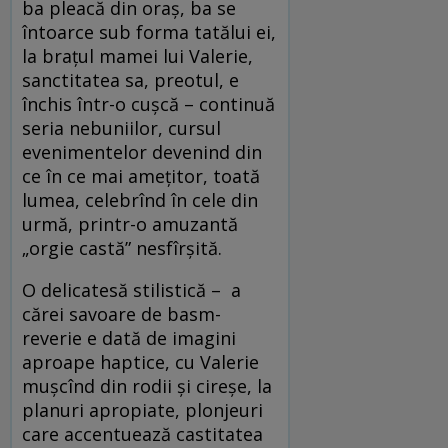
ba pleacă din oraş, ba se
întoarce sub forma tatălui ei,
la braţul mamei lui Valerie,
sanctitatea sa, preotul, e
închis într-o cuşcă – continuă
seria nebuniilor, cursul
evenimentelor devenind din
ce în ce mai ameţitor, toată
lumea, celebrînd în cele din
urmă, printr-o amuzantă
„orgie castă” nesfîrşită.
O delicatesă stilistică – a
cărei savoare de basm-
reverie e dată de imagini
aproape haptice, cu Valerie
muşcînd din rodii şi cireşe, la
planuri apropiate, plonjeuri
care accentuează castitatea