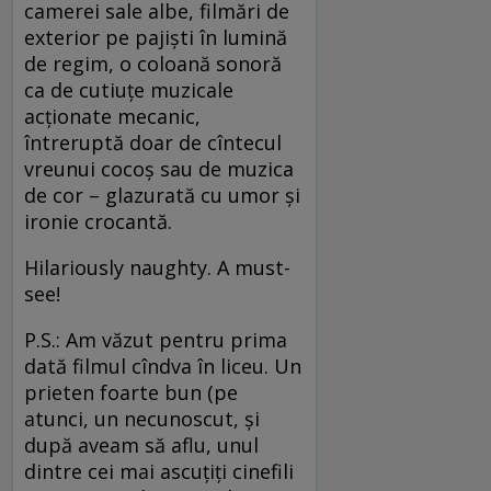
camerei sale albe, filmări de
exterior pe pajişti în lumină
de regim, o coloană sonoră
ca de cutiuţe muzicale
acţionate mecanic,
întreruptă doar de cîntecul
vreunui cocoş sau de muzica
de cor – glazurată cu umor şi
ironie crocantă.
Hilariously naughty. A must-
see!
P.S.: Am văzut pentru prima
dată filmul cîndva în liceu. Un
prieten foarte bun (pe
atunci, un necunoscut, şi
după aveam să aflu, unul
dintre cei mai ascuţiţi cinefili