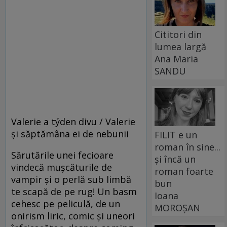
Cititori din
lumea largă
Ana Maria
SANDU
Valerie a týden divu / Valerie
și săptămâna ei de nebunii
FILIT e un
roman în sine...
Sărutările unei fecioare
și încă un
vindecă muşcăturile de
roman foarte
vampir şi o perlă sub limbă
bun
te scapă de pe rug! Un basm
Ioana
cehesc pe peliculă, de un
MOROȘAN
onirism liric, comic şi uneori