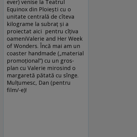
ever) venise la Teatrul
Equinox din Ploieşti cu o
unitate centrală de cîteva
kilograme la subraţ şi a
proiectat aici pentru cîţiva
oameniValerie and Her Week
of Wonders. Încă mai am un
coaster handmade („material
promoţional”) cu un gros-
plan cu Valerie mirosind o
margaretă pătată cu sînge.
Mulţumesc, Dan (pentru
film/-e)!