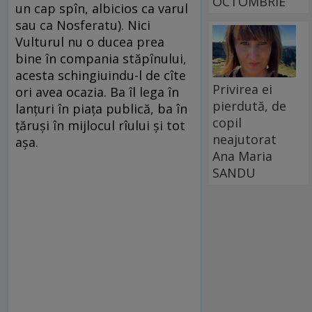
OCTOMBRIE
un cap spîn, albicios ca varul
sau ca Nosferatu). Nici
Vulturul nu o ducea prea
bine în compania stăpînului,
acesta schingiuindu-l de cîte
Privirea ei
ori avea ocazia. Ba îl lega în
pierdută, de
lanţuri în piaţa publică, ba în
copil
ţăruşi în mijlocul rîului şi tot
neajutorat
aşa.
Ana Maria
SANDU