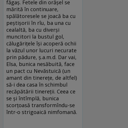
făgaş. Fetele din orăşel se
mărită în continuare,
spălătoresele se joacă ba cu
peştişorii în rîu, ba una cu
cealaltă, ba cu diverşi
muncitori la bustul gol,
călugăriţele îşi acoperă ochii
la văzul unor lucuri necurate
prin pădure, ş.a.m.d. Dar vai,
Elsa, bunica nesăbuită, face
un pact cu Nevăstuică (un
amant din tinereţe, de altfel)
să-i dea casa în schimbul
recăpătării tinereţii. Ceea ce
se şi întîmplă, bunica
scorţoasă transformîndu-se
într-o strigoaică nimfomană.