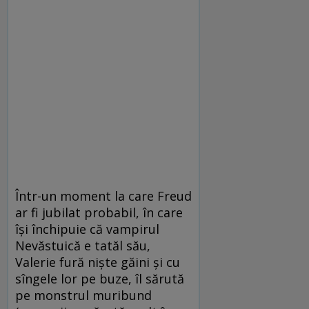
Într-un moment la care Freud
ar fi jubilat probabil, în care
îşi închipuie că vampirul
Nevăstuică e tatăl său,
Valerie fură nişte găini şi cu
sîngele lor pe buze, îl sărută
pe monstrul muribund