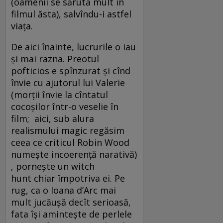
(oamenii se sărută mult în
filmul ăsta), salvîndu-i astfel
viaţa.
De aici înainte, lucrurile o iau
şi mai razna. Preotul
pofticios e spînzurat şi cînd
învie cu ajutorul lui Valerie
(morţii învie la cîntatul
cocoşilor într-o veselie în
film; aici, sub alura
realismului magic regăsim
ceea ce criticul Robin Wood
numeşte incoerenţă narativă)
, porneşte un witch
hunt chiar împotriva ei. Pe
rug, ca o Ioana d’Arc mai
mult jucăuşă decît serioasă,
fata îşi aminteşte de perlele