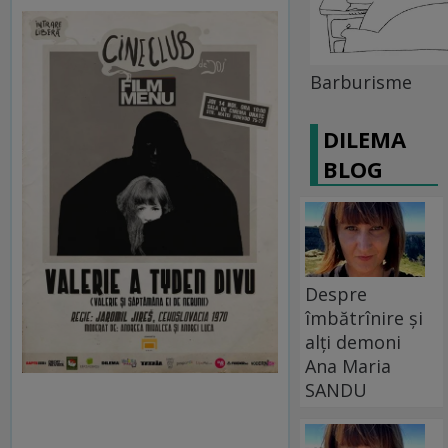
Barburisme
DILEMA
BLOG
Despre
îmbătrînire și
alți demoni
Ana Maria
SANDU