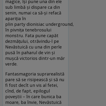
magice, îşi pune una din ele
sub limbă şi dispare ca din
senin, numai ca să-şi refacă
apariţia în
plin party dionisiac underground,
în pivniţa tenebrosului
monstru. Fata pune capăt
dezmăţului, otrăvindu-l pe
Nevăstuică cu una din perle
pusă în paharul de vin şi
muşcă victorios dintr-un măr
verde.
Fantasmagoria suprarealistă
pare să se risipească şi să nu
fi fost decît un vis al fetei,
cînd, de fapt, epilogul
poveştii – în care bunica ba
moare, ba învie, Nevăstuică