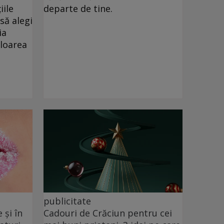
iile
departe de tine.
să alegi
ia
uloarea
publicitate
 şi în
Cadouri de Crăciun pentru cei