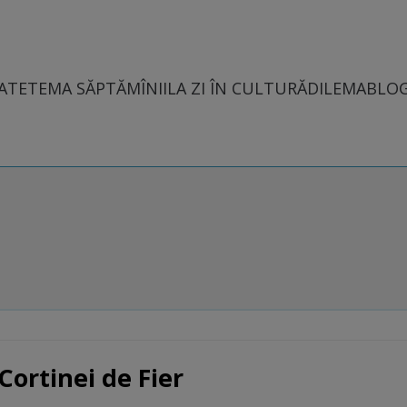
ATE
TEMA SĂPTĂMÎNII
LA ZI ÎN CULTURĂ
DILEMABLO
ortinei de Fier