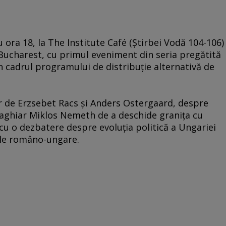
 ora 18, la The Institute Café (Știrbei Vodă 104-106)
 Bucharest, cu primul eveniment din seria pregătită
cadrul programului de distribuție alternativă de
de Erzsebet Racs și Anders Ostergaard, despre
maghiar Miklos Nemeth de a deschide granița cu
cu o dezbatere despre evoluția politică a Ungariei
iile româno-ungare.