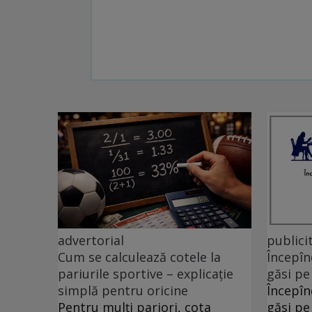
advertorial
publici
Cum se calculează cotele la
Începîn
pariurile sportive – explicație
găsi pe
simplă pentru oricine
Începîn
Pentru mulți pariori, cota
găsi pe