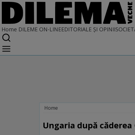
Home
DILEME ON-LINE
EDITORIALE ȘI OPINII
SOCIET
Home
Dileme on-line
Ungaria după căderea C