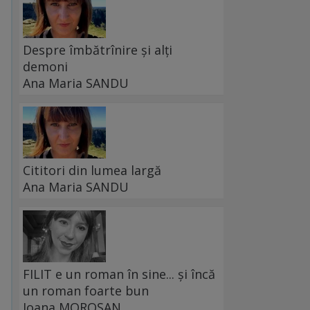
Despre îmbătrînire și alți
demoni
Ana Maria SANDU
Cititori din lumea largă
Ana Maria SANDU
FILIT e un roman în sine... și încă
un roman foarte bun
Ioana MOROȘAN