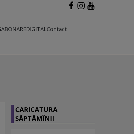
G
ABONARE
DIGITAL
Contact
CARICATURA
SĂPTĂMÎNII