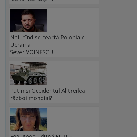
Noi, cînd se ceartă Polonia cu
Ucraina
Sever VOINESCU
Putin și Occidentul Al treilea
război mondial?
Feel good - după FILIT -