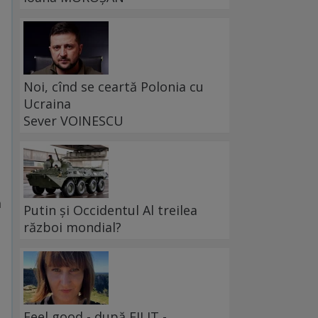
Noi, cînd se ceartă Polonia cu
Ucraina
Sever VOINESCU
a
Putin și Occidentul Al treilea
război mondial?
Feel good - după FILIT -