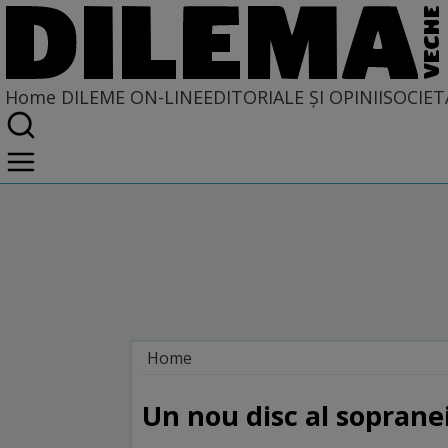
Home
DILEME ON-LINE
EDITORIALE ȘI OPINII
SOCIET
Home
Dileme on-line
Un nou disc al sopran