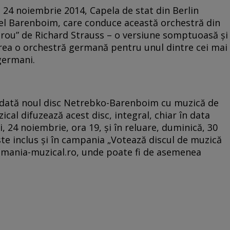
n 24 noiembrie 2014, Capela de stat din Berlin
el Barenboim, care conduce această orchestră din
erou” de Richard Strauss – o versiune somptuoasă şi
rea o orchestră germană pentru unul dintre cei mai
germani.
o dată noul disc Netrebko-Barenboim cu muzică de
cal difuzează acest disc, integral, chiar în data
uni, 24 noiembrie, ora 19, şi în reluare, duminică, 30
ste inclus şi în campania „Votează discul de muzică
romania-muzical.ro, unde poate fi de asemenea