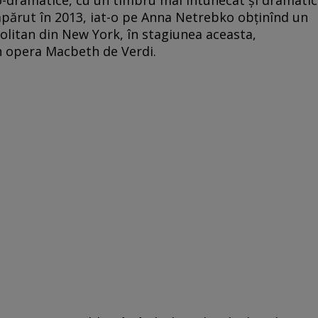
nto-dramatice, cu un timbru mai întunecat şi dramatic
 apărut în 2013, iat-o pe Anna Netrebko obţinînd un
olitan din New York, în stagiunea aceasta,
n opera Macbeth de Verdi.