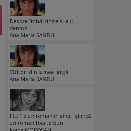
Despre îmbătrînire și alți
demoni
Ana Maria SANDU
Cititori din lumea largă
Ana Maria SANDU
FILIT e un roman în sine... și încă
un roman foarte bun
Ioana MOROȘAN