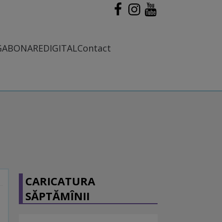
G
ABONARE
DIGITAL
Contact
CARICATURA
SĂPTĂMÎNII