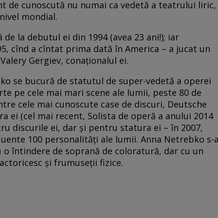
t de cunoscută nu numai ca vedetă a teatrului liric,
 nivel mondial.
de la debutul ei din 1994 (avea 23 ani!); iar
95, cînd a cîntat prima dată în America – a jucat un
Valery Gergiev, conaţionalul ei.
bko se bucură de statutul de super-vedetă a operei
te pe cele mai mari scene ale lumii, peste 80 de
intre cele mai cunoscute case de discuri, Deutsche
ei (cel mai recent, Solista de operă a anului 2014
u discurile ei, dar şi pentru statura ei – în 2007,
uente 100 personalităţi ale lumii. Anna Netrebko s-
cu o întindere de soprană de coloratură, dar cu un
ctoricesc şi frumuseţii fizice.