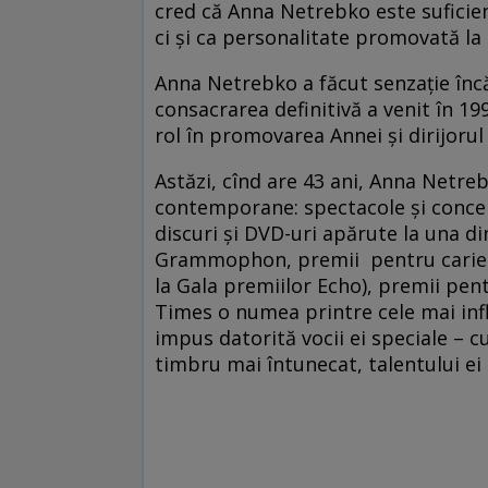
cred că Anna Netrebko este suficien
ci şi ca personalitate promovată la
Anna Netrebko a făcut senzaţie încă 
consacrarea definitivă a venit în 19
rol în promovarea Annei şi dirijorul 
Astăzi, cînd are 43 ani, Anna Netre
contemporane: spectacole şi concer
discuri şi DVD-uri apărute la una d
Grammophon, premii pentru cariera 
la Gala premiilor Echo), premii pentr
Times o numea printre cele mai infl
impus datorită vocii ei speciale – 
timbru mai întunecat, talentului ei a