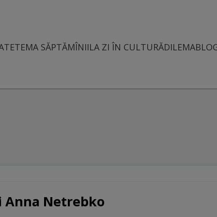
ATE
TEMA SĂPTĂMÎNII
LA ZI ÎN CULTURĂ
DILEMABLO
ei Anna Netrebko