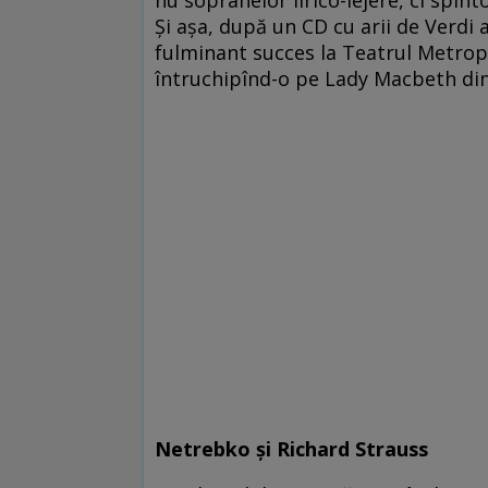
nu sopranelor lirico-lejere, ci spi
Şi aşa, după un CD cu arii de Verdi
fulminant succes la Teatrul Metrop
întruchipînd-o pe Lady Macbeth di
Netrebko şi Richard Strauss