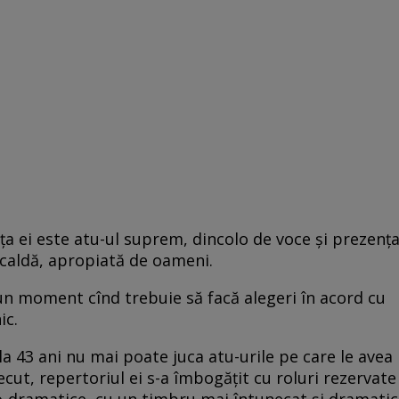
ţa ei este atu-ul suprem, dincolo de voce şi prezenţ
, caldă, apropiată de oameni.
 un moment cînd trebuie să facă alegeri în acord cu
nic.
a 43 ani nu mai poate juca atu-urile pe care le avea
ecut, repertoriul ei s-a îmbogăţit cu roluri rezervate