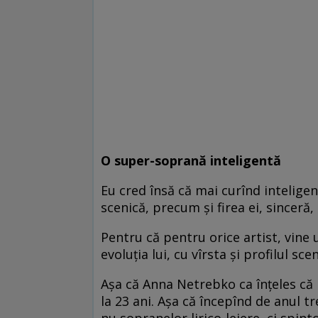
O super-soprană inteligentă
Eu cred însă că mai curînd inteligen
scenică, precum şi firea ei, sinceră
Pentru că pentru orice artist, vine
evoluţia lui, cu vîrsta şi profilul sce
Aşa că Anna Netrebko ca înţeles că l
la 23 ani. Aşa că începînd de anul tr