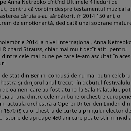
 pe Anna Netrebko cîntînd Ultimele 4 lieduri de
ecut, pentru că vorbim despre testamentul muzical a
şterea căruia s-au sărbătorit în 2014 150 ani, o
extrem de emoţionantă, dedicată unei soprane matur
4 noiembrie 2014 la nivel internaţional, Anna Netrebk
i Richard Strauss; chiar mai mult decît atît, pentru
a dintre cele mai bune pe care le-am ascultat în aces
ri.
a de stat din Berlin, condusă de nu mai puţin celebru
tra şi dirijorul anul trecut, în debutul festivalulu
 de oameni care au fost atunci la Sala Palatului, pot
ndoială, una dintre cele mai bune orchestre europene
lin, actuala orchestră a Operei Unter den Linden din
n 1570 (!) ca orchestră de curte a prinţului elector d
 istorie de aproape 450 ani care poate stîrni invidi