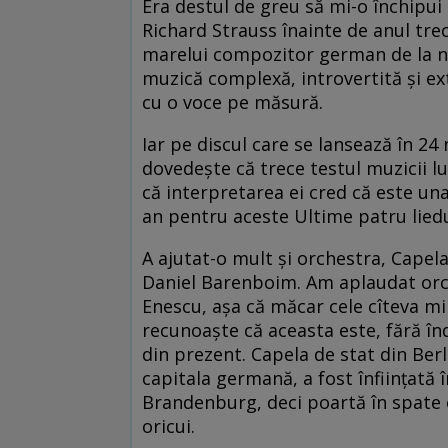
Era destul de greu să mi-o închipui
Richard Strauss înainte de anul tr
marelui compozitor german de la na
muzică complexă, introvertită şi 
cu o voce pe măsură.
Iar pe discul care se lansează în 2
dovedeşte că trece testul muzicii lu
că interpretarea ei cred că este un
an pentru aceste Ultime patru liedu
A ajutat-o mult şi orchestra, Capel
Daniel Barenboim. Am aplaudat orches
Enescu, aşa că măcar cele cîteva mii
recunoaşte că aceasta este, fără î
din prezent. Capela de stat din Ber
capitala germană, a fost înfiinţată î
Brandenburg, deci poartă în spate o
oricui.