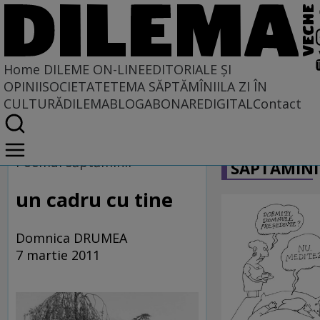
Home
DILEME ON-LINE
EDITORIALE ȘI
OPINII
SOCIETATE
TEMA SĂPTĂMÎNII
LA ZI ÎN
CULTURĂ
DILEMABLOG
ABONARE
DIGITAL
Contact
Home
CARICATU
Dileme on-line
Poemul săptămînii
SĂPTĂMÎNI
un cadru cu tine
Domnica DRUMEA
7 martie 2011