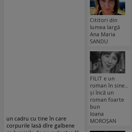
Cititori din
lumea largă
Ana Maria
SANDU
FILIT e un
roman în sine...
și încă un
roman foarte
bun
Ioana
un cadru cu tine în care
MOROȘAN
corpurile lasă dîre galbene