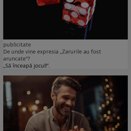
publicitate
De unde vine expresia „Zarurile au fost
aruncate"?
„Să înceapă jocul!”.