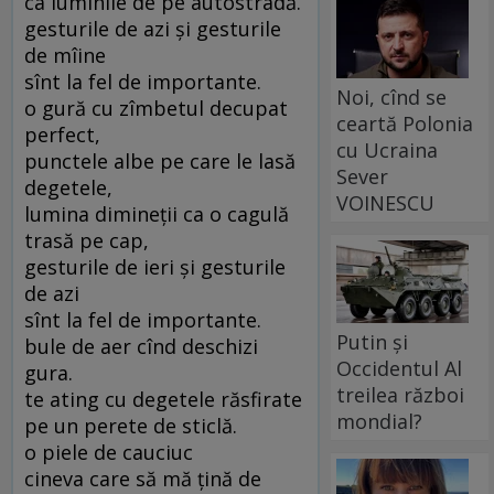
ca luminile de pe autostradă.
gesturile de azi şi gesturile
de mîine
sînt la fel de importante.
Noi, cînd se
o gură cu zîmbetul decupat
ceartă Polonia
perfect,
cu Ucraina
punctele albe pe care le lasă
Sever
degetele,
VOINESCU
lumina dimineţii ca o cagulă
trasă pe cap,
gesturile de ieri şi gesturile
de azi
sînt la fel de importante.
Putin și
bule de aer cînd deschizi
Occidentul Al
gura.
treilea război
te ating cu degetele răsfirate
mondial?
pe un perete de sticlă.
o piele de cauciuc
cineva care să mă ţină de