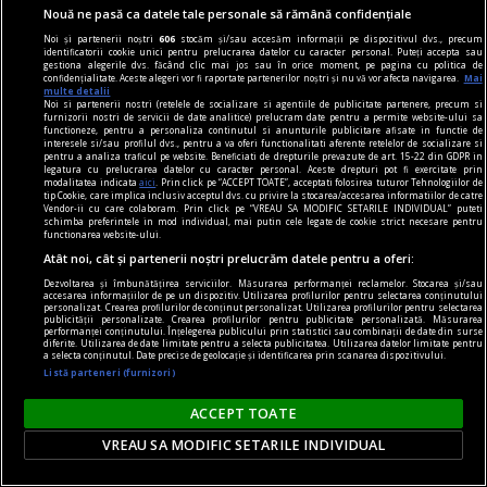
Nouă ne pasă ca datele tale personale să rămână confidențiale
Canalul Dunăre–Marea Neagră, colosul care a
Noi și partenerii noștri
606
stocăm și/sau accesăm informații pe dispozitivul dvs., precum
schimbat Dobrogea. Secretele tulburătoare ale
identificatorii cookie unici pentru prelucrarea datelor cu caracter personal. Puteți accepta sau
gestiona alegerile dvs. făcând clic mai jos sau în orice moment, pe pagina cu politica de
marilor sale șantiere
confidențialitate. Aceste alegeri vor fi raportate partenerilor noștri și nu vă vor afecta navigarea.
Mai
multe detalii
Au trecut 50 de ani de la reluarea lucrărilor la
Noi si partenerii nostri (retelele de socializare si agentiile de publicitate partenere, precum si
furnizorii nostri de servicii de date analitice) prelucram date pentru a permite website-ului sa
Canalul Dunăre–Marea Neagră, unul dintre cele
functioneze, pentru a personaliza continutul si anunturile publicitare afisate in functie de
interesele si/sau profilul dvs., pentru a va oferi functionalitati aferente retelelor de socializare si
mai ample și controversate proiecte ale
pentru a analiza traficul pe website. Beneficiati de drepturile prevazute de art. 15-22 din GDPR in
legatura cu prelucrarea datelor cu caracter personal. Aceste drepturi pot fi exercitate prin
României comuniste. Șantierele sale uriașe au
modalitatea indicata
aici
. Prin click pe “ACCEPT TOATE”, acceptati folosirea tuturor Tehnologiilor de
tip Cookie, care implica inclusiv acceptul dvs. cu privire la stocarea/accesarea informatiilor de catre
lăsat în urmă povești tulburătoare despre
Vendor-ii cu care colaboram. Prin click pe “VREAU SA MODIFIC SETARILE INDIVIDUAL” puteti
schimba preferintele in mod individual, mai putin cele legate de cookie strict necesare pentru
muncă istovitoare a zeci de mii de români.
functionarea website-ului.
Atât noi, cât și partenerii noștri prelucrăm datele pentru a oferi:
Dezvoltarea și îmbunătățirea serviciilor. Măsurarea performanței reclamelor. Stocarea și/sau
accesarea informațiilor de pe un dispozitiv. Utilizarea profilurilor pentru selectarea conținutului
personalizat. Crearea profilurilor de conținut personalizat. Utilizarea profilurilor pentru selectarea
publicității personalizate. Crearea profilurilor pentru publicitate personalizată. Măsurarea
performanței conținutului. Înțelegerea publicului prin statistici sau combinații de date din surse
diferite. Utilizarea de date limitate pentru a selecta publicitatea. Utilizarea datelor limitate pentru
a selecta conținutul. Date precise de geolocație și identificarea prin scanarea dispozitivului.
Listă parteneri (furnizori)
ACCEPT TOATE
VREAU SA MODIFIC SETARILE INDIVIDUAL