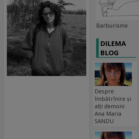
Barburisme
DILEMA
BLOG
Despre
îmbătrînire și
alți demoni
Ana Maria
SANDU