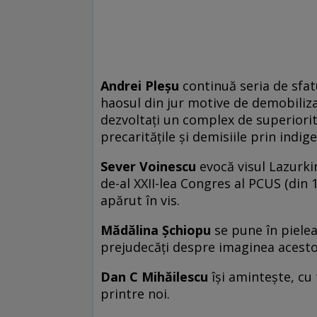
Andrei Pleşu
continuă seria de sfatur
haosul din jur motive de demobilizar
dezvoltați un complex de superioritat
precaritățile și demisiile prin indige
Sever Voinescu
evocă visul Lazurkin
de-al XXII-lea Congres al PCUS (din 1
apărut în vis.
Mădălina Şchiopu
se pune în pielea 
prejudecăţi despre imaginea acesto
Dan C Mihăilescu
îşi aminteşte, cu 
printre noi.