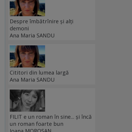
Despre îmbătrînire și alți
demoni
Ana Maria SANDU
Cititori din lumea largă
Ana Maria SANDU
FILIT e un roman în sine... și încă
un roman foarte bun
Ioana MOROȘAN