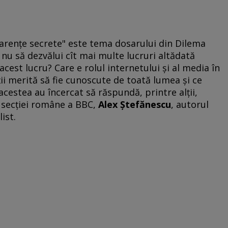
parențe secrete" este tema dosarului din Dilema
u nu să dezvălui cît mai multe lucruri altădată
acest lucru? Care e rolul internetului şi al media în
ii merită să fie cunoscute de toată lumea şi ce
cestea au încercat să răspundă, printre alţii,
al secţiei române a BBC,
Alex Ştefănescu
, autorul
list.