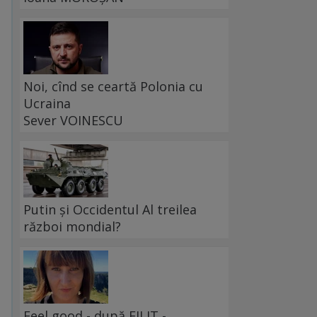
Noi, cînd se ceartă Polonia cu
Ucraina
Sever VOINESCU
Putin și Occidentul Al treilea
război mondial?
Feel good - după FILIT -