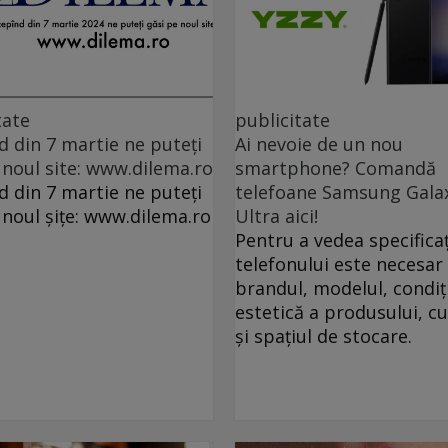
tate
publicitate
d din 7 martie ne puteți
Ai nevoie de un nou
 noul site: www.dilema.ro
smartphone? Comandă
d din 7 martie ne puteți
telefoane Samsung Gala
 noul șițe: www.dilema.ro
Ultra aici!
Pentru a vedea specificaț
telefonului este necesar 
brandul, modelul, condiț
estetică a produsului, c
și spațiul de stocare.