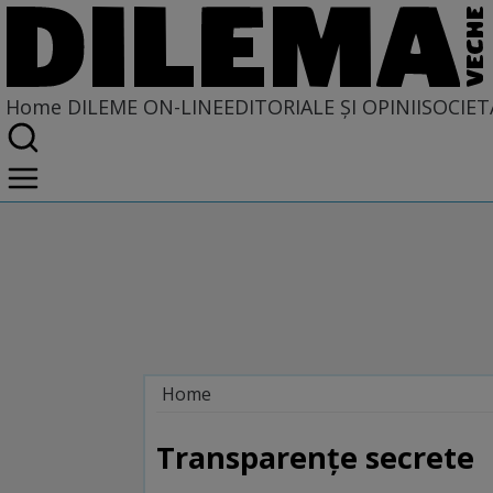
Home
DILEME ON-LINE
EDITORIALE ȘI OPINII
SOCIET
Home
Dileme on-line
Transparențe secrete