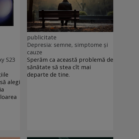
publicitate
Depresia: semne, simptome și
cauze
xy S23
Sperăm ca această problemă de
sănătate să stea cît mai
iile
departe de tine.
să alegi
ia
uloarea