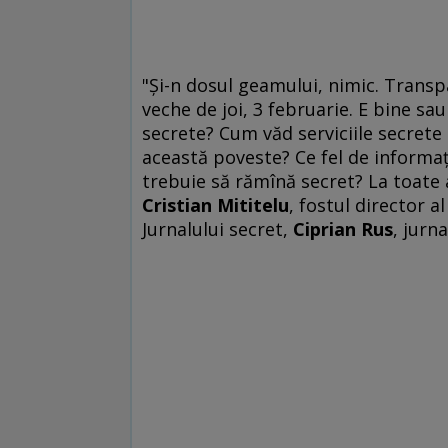
"Și-n dosul geamului, nimic. Trans
veche de joi, 3 februarie. E bine sa
secrete? Cum văd serviciile secrete 
această poveste? Ce fel de informaţ
trebuie să rămînă secret? La toate a
Cristian Mititelu
, fostul director 
Jurnalului secret,
Ciprian Rus
, jurna