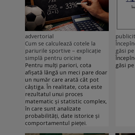
advertorial
publici
Cum se calculează cotele la
Începîn
pariurile sportive – explicație
găsi pe
simplă pentru oricine
Începîn
Pentru mulți pariori, cota
găsi pe
afișată lângă un meci pare doar
un număr care arată cât pot
câștiga. În realitate, cota este
rezultatul unui proces
matematic și statistic complex,
în care sunt analizate
probabilități, date istorice și
comportamentul pieței.