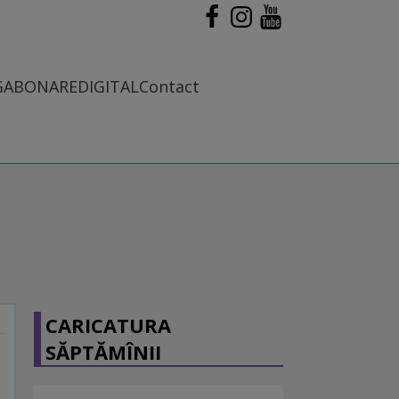
G
ABONARE
DIGITAL
Contact
CARICATURA
SĂPTĂMÎNII