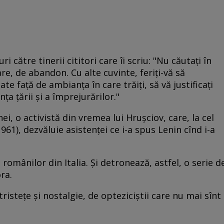
i către tinerii cititori care îi scriu: "Nu căutați în
e, de abandon. Cu alte cuvinte, feriți-vă să
e față de ambianța în care trăiți, să vă justificați
nța țării și a împrejurărilor."
ei, o activistă din vremea lui Hruşciov, care, la cel
961), dezvăluie asistenței ce i-a spus Lenin cînd i-a
românilor din Italia. Şi detronează, astfel, o serie d
ra.
tristeţe şi nostalgie, de opteziciştii care nu mai sînt