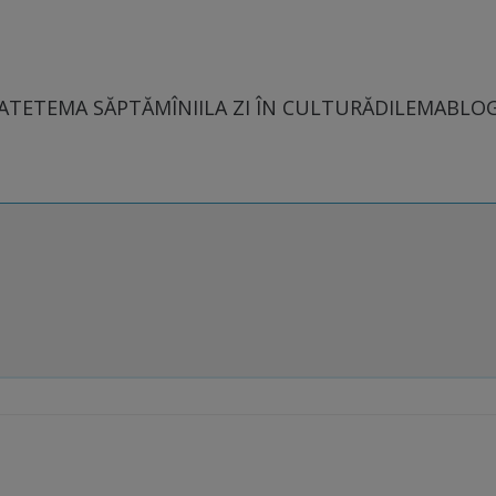
ATE
TEMA SĂPTĂMÎNII
LA ZI ÎN CULTURĂ
DILEMABLO