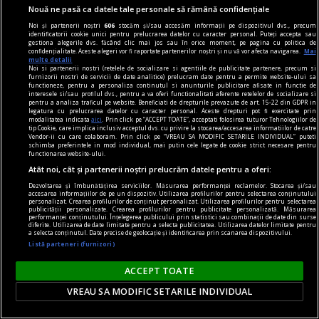
organismul și de ce apare atât de des. Cele mai
Nouă ne pasă ca datele tale personale să rămână confidențiale
frecvente 5 cauze explicate de specialiști
Noi și partenerii noștri
606
stocăm și/sau accesăm informații pe dispozitivul dvs., precum
identificatorii cookie unici pentru prelucrarea datelor cu caracter personal. Puteți accepta sau
Puțini oameni pot spune că nu au simțit
gestiona alegerile dvs. făcând clic mai jos sau în orice moment, pe pagina cu politica de
confidențialitate. Aceste alegeri vor fi raportate partenerilor noștri și nu vă vor afecta navigarea.
Mai
niciodată acea dorință puternică de a mânca ceva
multe detalii
Noi si partenerii nostri (retelele de socializare si agentiile de publicitate partenere, precum si
dulce. Fie că este vorba despre o tabletă de
furnizorii nostri de servicii de date analitice) prelucram date pentru a permite website-ului sa
functioneze, pentru a personaliza continutul si anunturile publicitare afisate in functie de
ciocolată după prânz, o prăjitură la finalul unei
interesele si/sau profilul dvs., pentru a va oferi functionalitati aferente retelelor de socializare si
pentru a analiza traficul pe website. Beneficiati de drepturile prevazute de art. 15-22 din GDPR in
zile dificile sau câțiva biscuiți înainte de culcare,
legatura cu prelucrarea datelor cu caracter personal. Aceste drepturi pot fi exercitate prin
modalitatea indicata
aici
. Prin click pe “ACCEPT TOATE”, acceptati folosirea tuturor Tehnologiilor de
pofta de zahăr apare adesea pe neașteptate și
tip Cookie, care implica inclusiv acceptul dvs. cu privire la stocarea/accesarea informatiilor de catre
Vendor-ii cu care colaboram. Prin click pe “VREAU SA MODIFIC SETARILE INDIVIDUAL” puteti
pare imposibil d
schimba preferintele in mod individual, mai putin cele legate de cookie strict necesare pentru
functionarea website-ului.
Atât noi, cât și partenerii noștri prelucrăm datele pentru a oferi:
Dezvoltarea și îmbunătățirea serviciilor. Măsurarea performanței reclamelor. Stocarea și/sau
accesarea informațiilor de pe un dispozitiv. Utilizarea profilurilor pentru selectarea conținutului
personalizat. Crearea profilurilor de conținut personalizat. Utilizarea profilurilor pentru selectarea
publicității personalizate. Crearea profilurilor pentru publicitate personalizată. Măsurarea
performanței conținutului. Înțelegerea publicului prin statistici sau combinații de date din surse
diferite. Utilizarea de date limitate pentru a selecta publicitatea. Utilizarea datelor limitate pentru
a selecta conținutul. Date precise de geolocație și identificarea prin scanarea dispozitivului.
Listă parteneri (furnizori)
ACCEPT TOATE
VREAU SA MODIFIC SETARILE INDIVIDUAL