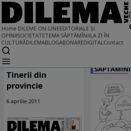
Home
DILEME ON-LINE
EDITORIALE ȘI
OPINII
SOCIETATE
TEMA SĂPTĂMÎNII
LA ZI ÎN
CULTURĂ
DILEMABLOG
ABONARE
DIGITAL
Contact
Home
CARICATU
Dileme on-line
SĂPTĂMÎNI
Tinerii din
provincie
6 aprilie 2011