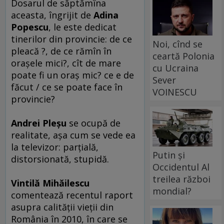
Dosarul de săptămîna
aceasta, îngrijit de
Adina
Popescu
, le este dedicat
tinerilor din provincie: de ce
Noi, cînd se
pleacă ?, de ce rămîn în
ceartă Polonia
oraşele mici?, cît de mare
cu Ucraina
poate fi un oraş mic? ce e de
Sever
făcut / ce se poate face în
VOINESCU
provincie?
Andrei Pleşu
se ocupă de
realitate, aşa cum se vede ea
la televizor: parţială,
Putin și
distorsionată, stupidă.
Occidentul Al
treilea război
Vintilă Mihăilescu
mondial?
comentează recentul raport
asupra calităţii vieţii din
România în 2010, în care se