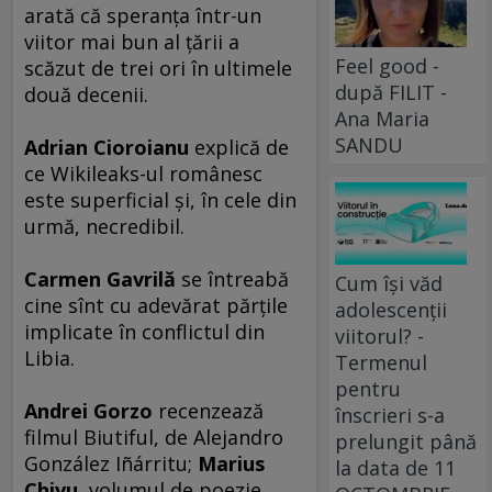
arată că speranţa într-un
viitor mai bun al ţării a
Feel good -
scăzut de trei ori în ultimele
după FILIT -
două decenii.
Ana Maria
SANDU
Adrian Cioroianu
explică de
ce Wikileaks-ul românesc
este superficial şi, în cele din
urmă, necredibil.
Carmen Gavrilă
se întreabă
Cum își văd
cine sînt cu adevărat părţile
adolescenții
implicate în conflictul din
viitorul? -
Libia.
Termenul
pentru
Andrei Gorzo
recenzează
înscrieri s-a
filmul Biutiful, de Alejandro
prelungit până
González Iñárritu;
Marius
la data de 11
Chivu
, volumul de poezie