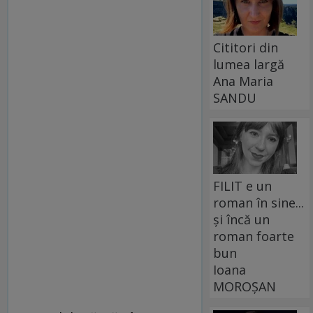
Cititori din
lumea largă
Ana Maria
SANDU
FILIT e un
roman în sine...
și încă un
roman foarte
bun
Ioana
MOROȘAN