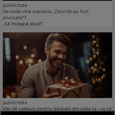
publicitate
De unde vine expresia „Zarurile au fost
aruncate"?
„Să înceapă jocul!”.
publicitate
Idei de cadouri pentru bărbații din viața ta - ce să
le dăruiești, în funcție de relația dintre voi