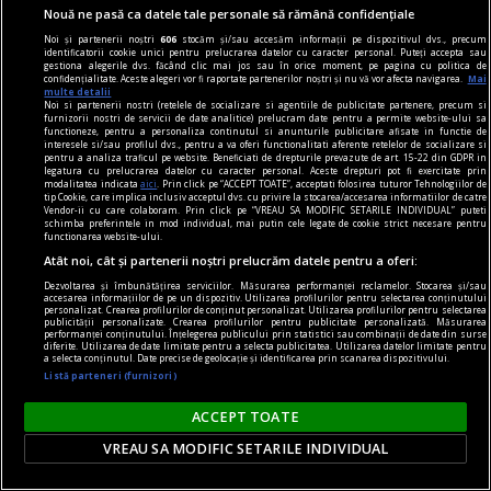
Nouă ne pasă ca datele tale personale să rămână confidențiale
Așa că, o idee bună este să notezi fiecare link pe
Noi și partenerii noștri
606
stocăm și/sau accesăm informații pe dispozitivul dvs., precum
care ți-l trimite amicul tău, pentru a fi mai ușor
identificatorii cookie unici pentru prelucrarea datelor cu caracter personal. Puteți accepta sau
gestiona alegerile dvs. făcând clic mai jos sau în orice moment, pe pagina cu politica de
să îi găsești cadoul ideal.
confidențialitate. Aceste alegeri vor fi raportate partenerilor noștri și nu vă vor afecta navigarea.
Mai
multe detalii
Noi si partenerii nostri (retelele de socializare si agentiile de publicitate partenere, precum si
furnizorii nostri de servicii de date analitice) prelucram date pentru a permite website-ului sa
functioneze, pentru a personaliza continutul si anunturile publicitare afisate in functie de
interesele si/sau profilul dvs., pentru a va oferi functionalitati aferente retelelor de socializare si
pentru a analiza traficul pe website. Beneficiati de drepturile prevazute de art. 15-22 din GDPR in
legatura cu prelucrarea datelor cu caracter personal. Aceste drepturi pot fi exercitate prin
modalitatea indicata
aici
. Prin click pe “ACCEPT TOATE”, acceptati folosirea tuturor Tehnologiilor de
tip Cookie, care implica inclusiv acceptul dvs. cu privire la stocarea/accesarea informatiilor de catre
Vendor-ii cu care colaboram. Prin click pe “VREAU SA MODIFIC SETARILE INDIVIDUAL” puteti
schimba preferintele in mod individual, mai putin cele legate de cookie strict necesare pentru
functionarea website-ului.
Atât noi, cât și partenerii noștri prelucrăm datele pentru a oferi:
Dezvoltarea și îmbunătățirea serviciilor. Măsurarea performanței reclamelor. Stocarea și/sau
accesarea informațiilor de pe un dispozitiv. Utilizarea profilurilor pentru selectarea conținutului
personalizat. Crearea profilurilor de conținut personalizat. Utilizarea profilurilor pentru selectarea
publicității personalizate. Crearea profilurilor pentru publicitate personalizată. Măsurarea
performanței conținutului. Înțelegerea publicului prin statistici sau combinații de date din surse
diferite. Utilizarea de date limitate pentru a selecta publicitatea. Utilizarea datelor limitate pentru
a selecta conținutul. Date precise de geolocație și identificarea prin scanarea dispozitivului.
Listă parteneri (furnizori)
publicitate
ACCEPT TOATE
Aproximativ 33% dintre parfumurile masculine
VREAU SA MODIFIC SETARILE INDIVIDUAL
sînt folosite de femei! Ce ingrediente au astfel de