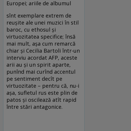
Europei; ariile de albumul
sînt exemplare extrem de
reuşite ale unei muzici în stil
baroc, cu ethosul şi
virtuozitatea specifice; însă
mai mult, aşa cum remarcă
chiar şi Cecilia Bartoli într-un
interviu acordat AFP, aceste
arii au şi un spirit aparte,
punînd mai curînd accentul
pe sentiment decît pe
virtuozitate – pentru că, nu-i
aşa, sufletul rus este plin de
patos şi oscilează atît rapid
între stări antagonice.