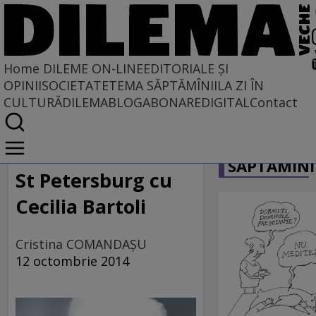
Home
DILEME ON-LINE
EDITORIALE ȘI
OPINII
SOCIETATE
TEMA SĂPTĂMÎNII
LA ZI ÎN
CULTURĂ
DILEMABLOG
ABONARE
DIGITAL
Contact
Home
CARICATU
Dileme on-line
SĂPTĂMÎNI
St Petersburg cu
Cecilia Bartoli
Cristina COMANDAŞU
12 octombrie 2014