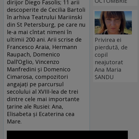
OCTOMBRIE
dirijor Diego Fasolis; 11 arii
descoperite de Cecilia Bartoli
în arhiva Teatrului Mariinski
din St Petersburg, pe care nu
le-a mai cîntat nimeni în
ultimii 200 ani. Arii scrise de
Privirea ei
Francesco Araia, Hermann
pierdută, de
Raupach, Domenico
copil
Dall’Oglio, Vincenzo
neajutorat
Manfredini şi Domenico
Ana Maria
Cimarosa, compozitori
SANDU
angajaţi pe parcursul
secolului al XVIII-lea de trei
dintre cele mai importante
ţarine ale Rusiei: Ana,
Elisabeta şi Ecaterina cea
Mare.