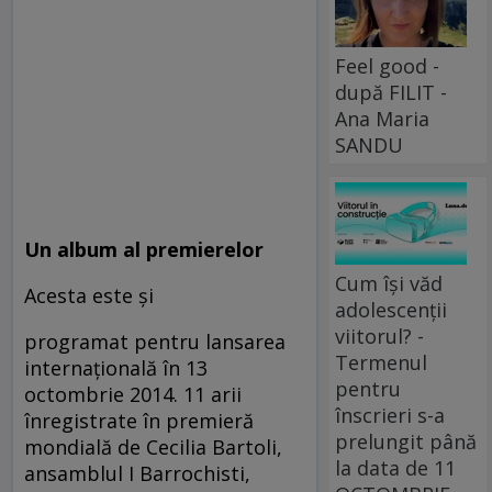
Feel good -
după FILIT -
Ana Maria
SANDU
Un album al premierelor
Cum își văd
Acesta este şi
adolescenții
viitorul? -
programat pentru lansarea
Termenul
internaţională în 13
pentru
octombrie 2014. 11 arii
înscrieri s-a
înregistrate în premieră
prelungit până
mondială de Cecilia Bartoli,
la data de 11
ansamblul I Barrochisti,