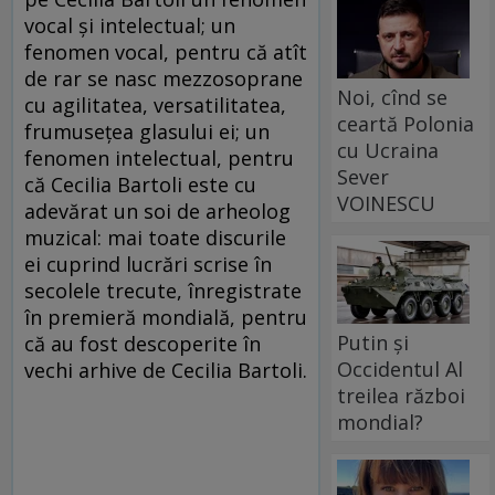
vocal şi intelectual; un
fenomen vocal, pentru că atît
de rar se nasc mezzosoprane
Noi, cînd se
cu agilitatea, versatilitatea,
ceartă Polonia
frumuseţea glasului ei; un
cu Ucraina
fenomen intelectual, pentru
Sever
că Cecilia Bartoli este cu
VOINESCU
adevărat un soi de arheolog
muzical: mai toate discurile
ei cuprind lucrări scrise în
secolele trecute, înregistrate
în premieră mondială, pentru
Putin și
că au fost descoperite în
Occidentul Al
vechi arhive de Cecilia Bartoli.
treilea război
mondial?