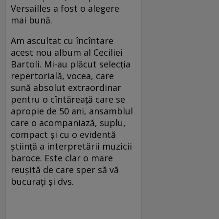
Versailles a fost o alegere
mai bună.
Am ascultat cu încîntare
acest nou album al Ceciliei
Bartoli. Mi-au plăcut selecţia
repertorială, vocea, care
sună absolut extraordinar
pentru o cîntăreaţă care se
apropie de 50 ani, ansamblul
care o acompaniază, suplu,
compact şi cu o evidentă
ştiinţă a interpretării muzicii
baroce. Este clar o mare
reuşită de care sper să vă
bucuraţi şi dvs.