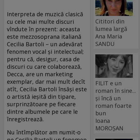
Interpreta de muzică clasică
Cititori din
cu cele mai multe discuri
lumea largă
vîndute în prezent: aceasta
Ana Maria
este mezzosoprana italiană
SANDU
Cecilia Bartoli – un adevărat
fenomen vocal şi intelectual;
pentru că, desigur, casa de
discuri cu care colaborează,
Decca, are un marketing
exemplar, dar mai mult decît
FILIT e un
atît, Cecilia Bartoli însăşi este
roman în sine...
o artistă ieşită din tipare,
și încă un
surprinzătoare pe fiecare
roman foarte
dintre albumele pe care le
bun
înregistrează.
Ioana
MOROȘAN
Nu întîmplător am numit-o
pe Cecilia Bartoli un fenomen