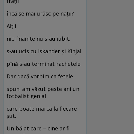
frații
încă se mai urăsc pe nații?
Alții
nici înainte nu s-au iubit,
s-au ucis cu Iskander și Kinjal
pînă s-au terminat rachetele.
Dar dacă vorbim ca fetele
spun: am văzut peste ani un
fotbalist genial
care poate marca la fiecare
șut.
Un băiat care – cine ar fi