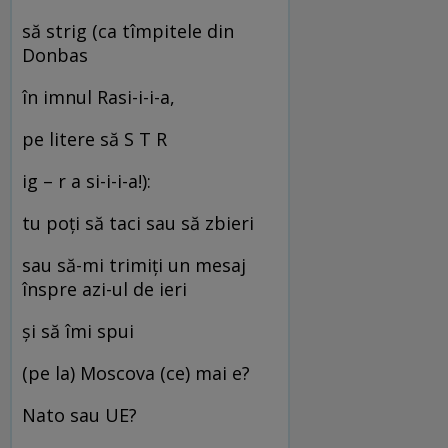
să strig (ca tîmpitele din
Donbas
în imnul Rasi-i-i-a,
pe litere să S T R
ig – r a si-i-i-a!):
tu poți să taci sau să zbieri
sau să-mi trimiți un mesaj
înspre azi-ul de ieri
și să îmi spui
(pe la) Moscova (ce) mai e?
Nato sau UE?