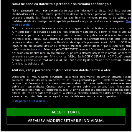
Nouă ne pasă ca datele tale personale să rămână confidențiale
Noi și partenerii noștri
606
stocăm și/sau accesăm informații pe dispozitivul dvs., precum
identificatorii cookie unici pentru prelucrarea datelor cu caracter personal. Puteți accepta sau
gestiona alegerile dvs. făcând clic mai jos sau în orice moment, pe pagina cu politica de
confidențialitate. Aceste alegeri vor fi raportate partenerilor noștri și nu vă vor afecta navigarea.
Mai
multe detalii
Noi si partenerii nostri (retelele de socializare si agentiile de publicitate partenere, precum si
furnizorii nostri de servicii de date analitice) prelucram date pentru a permite website-ului sa
functioneze, pentru a personaliza continutul si anunturile publicitare afisate in functie de
interesele si/sau profilul dvs., pentru a va oferi functionalitati aferente retelelor de socializare si
pentru a analiza traficul pe website. Beneficiati de drepturile prevazute de art. 15-22 din GDPR in
legatura cu prelucrarea datelor cu caracter personal. Aceste drepturi pot fi exercitate prin
modalitatea indicata
aici
. Prin click pe “ACCEPT TOATE”, acceptati folosirea tuturor Tehnologiilor de
tip Cookie, care implica inclusiv acceptul dvs. cu privire la stocarea/accesarea informatiilor de catre
Vendor-ii cu care colaboram. Prin click pe “VREAU SA MODIFIC SETARILE INDIVIDUAL” puteti
schimba preferintele in mod individual, mai putin cele legate de cookie strict necesare pentru
publicitate
functionarea website-ului.
Idei de cadouri pentru bărbații din viața ta - ce să
Atât noi, cât și partenerii noștri prelucrăm datele pentru a oferi:
le dăruiești, în funcție de relația dintre voi
Dezvoltarea și îmbunătățirea serviciilor. Măsurarea performanței reclamelor. Stocarea și/sau
accesarea informațiilor de pe un dispozitiv. Utilizarea profilurilor pentru selectarea conținutului
Așa că, o idee bună este să notezi fiecare link pe
personalizat. Crearea profilurilor de conținut personalizat. Utilizarea profilurilor pentru selectarea
publicității personalizate. Crearea profilurilor pentru publicitate personalizată. Măsurarea
performanței conținutului. Înțelegerea publicului prin statistici sau combinații de date din surse
care ți-l trimite amicul tău, pentru a fi mai ușor
diferite. Utilizarea de date limitate pentru a selecta publicitatea. Utilizarea datelor limitate pentru
a selecta conținutul. Date precise de geolocație și identificarea prin scanarea dispozitivului.
să îi găsești cadoul ideal.
Listă parteneri (furnizori)
ACCEPT TOATE
VREAU SA MODIFIC SETARILE INDIVIDUAL