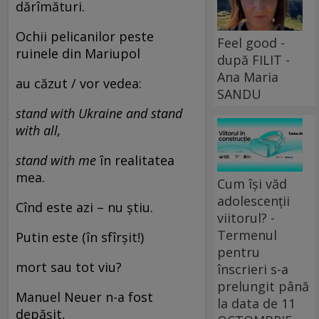
dărîmături.
Ochii pelicanilor peste
Feel good -
ruinele din Mariupol
după FILIT -
Ana Maria
au căzut / vor vedea:
SANDU
stand with Ukraine and stand
with all,
stand with me
în realitatea
mea.
Cum își văd
adolescenții
Cînd este azi – nu știu.
viitorul? -
Termenul
Putin este (în sfîrșit!)
pentru
mort sau tot viu?
înscrieri s-a
prelungit până
Manuel Neuer n-a fost
la data de 11
depășit,