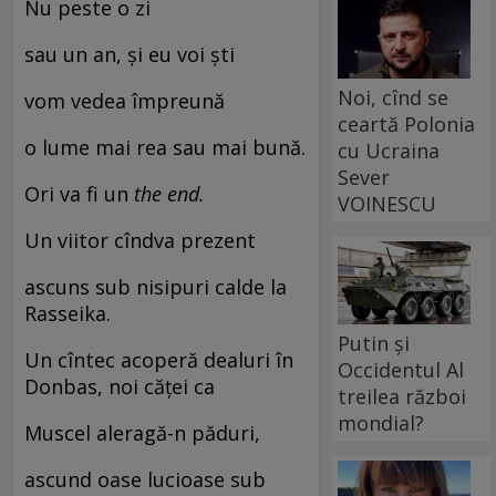
Nu peste o zi
sau un an, și eu voi ști
Noi, cînd se
vom vedea împreună
ceartă Polonia
o lume mai rea sau mai bună.
cu Ucraina
Sever
Ori va fi un
the end.
VOINESCU
Un viitor cîndva prezent
ascuns sub nisipuri calde la
Rasseika.
Putin și
Un cîntec acoperă dealuri în
Occidentul Al
Donbas, noi căței ca
treilea război
mondial?
Muscel aleragă-n păduri,
ascund oase lucioase sub