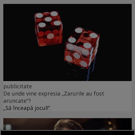
publicitate
De unde vine expresia „Zarurile au fost
aruncate"?
„Să înceapă jocul!”.