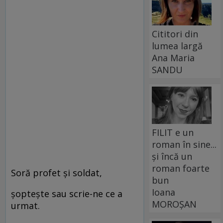
Cititori din
lumea largă
Ana Maria
SANDU
FILIT e un
roman în sine...
și încă un
roman foarte
Soră profet și soldat,
bun
Ioana
șoptește sau scrie-ne ce a
MOROȘAN
urmat.