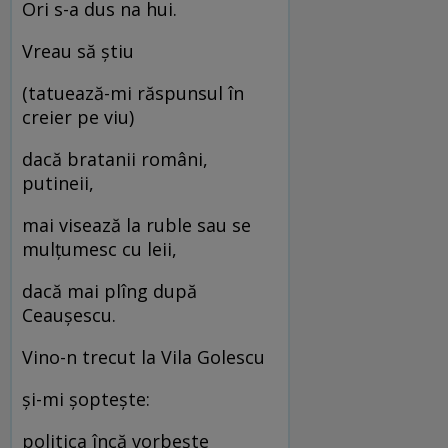
Ori s-a dus na hui.
Vreau să știu
(tatuează-mi răspunsul în
creier pe viu)
dacă bratanii români,
putineii,
mai visează la ruble sau se
mulțumesc cu leii,
dacă mai plîng după
Ceaușescu.
Vino-n trecut la Vila Golescu
și-mi șoptește:
politica încă vorbește