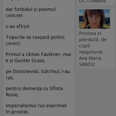
OCTOMBRIE
dar fotbalul și poemul
concret
s-au sfîrșit.
Privirea ei
Topurile se reașază politic
pierdută, de
corect:
copil
neajutorat
Primul a rămas Faulkner, mai
Ana Maria
e și Gunter Grass,
SANDU
pe Dostoievski, bătrînul, l-au
ras,
pentru demența cu Sfînta
Rusie,
imperialismul rus exprimat
în prostie,