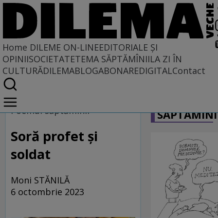
Home
DILEME ON-LINE
EDITORIALE ȘI
OPINII
SOCIETATE
TEMA SĂPTĂMÎNII
LA ZI ÎN
CULTURĂ
DILEMABLOG
ABONARE
DIGITAL
Contact
Home
CARICATU
Dileme on-line
Poemul săptămînii
SĂPTĂMÎNI
Soră profet și
soldat
Moni STĂNILĂ
6 octombrie 2023