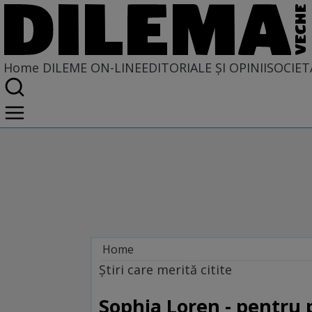
Home
DILEME ON-LINE
EDITORIALE ȘI OPINII
SOCIET
Home
Dileme on-line
Ştiri care merită citite
Sophia Loren - pentru 