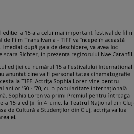
ediției a 15-a a celui mai important festival de film
l de Film Transilvania - TIFF va începe în această
45. Imediat după gala de deschidere, va avea loc
 scara Richter, în prezența regizorului Nae Caranfil.
ul ediţiei cu numărul 15 a Festivalului International
au anunţat cine va fi personalitatea cinematografiei
cesta la TIFF. Actriţa Sophia Loren vine pentru
 anilor '50 - '70, cu o popularitate internațională
liană, Sophia Loren va primi Premiul pentru întreaga
e-a 15-a ediții, în 4 iunie, la Teatrul Național din Cluj
asa de Cultură a Studenților din Cluj, actrița va lua
rea ei.