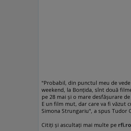
"Probabil, din punctul meu de veder
weekend, la Bonţida, sînt două film
pe 28 mai şi o mare desfăşurare de
E un film mut, dar care va fi văzut 
Simona Strungariu", a spus Tudor Gi
Citiți și ascultați mai multe pe
rfi.r