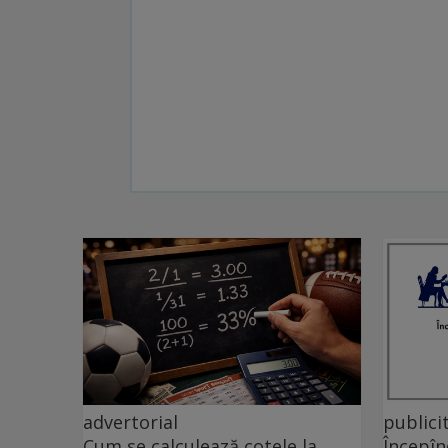
advertorial
publici
Cum se calculează cotele la
Începîn