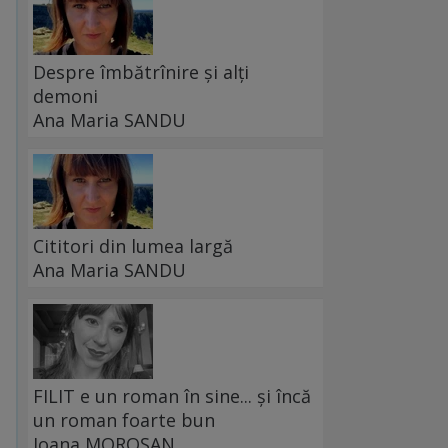
Despre îmbătrînire și alți
demoni
Ana Maria SANDU
Cititori din lumea largă
Ana Maria SANDU
FILIT e un roman în sine... și încă
un roman foarte bun
Ioana MOROȘAN