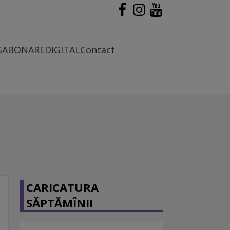
G
ABONARE
DIGITAL
Contact
CARICATURA
SĂPTĂMÎNII