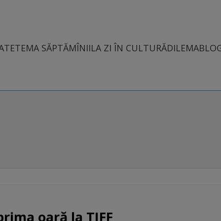
ATE
TEMA SĂPTĂMÎNII
LA ZI ÎN CULTURĂ
DILEMABLO
prima oară la TIFF