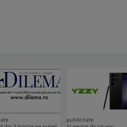
tate
publicitate
d din 7 martie ne puteți
Ai nevoie de un nou