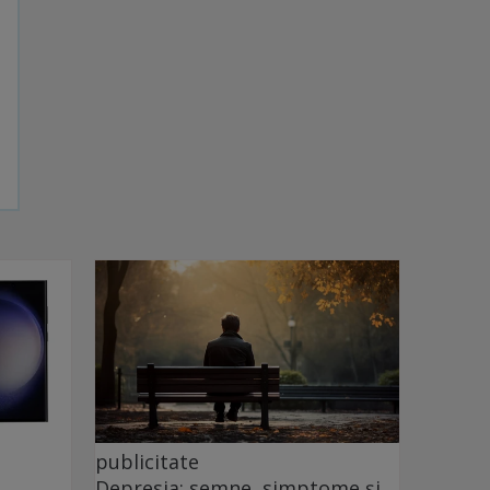
publicitate
Depresia: semne, simptome și