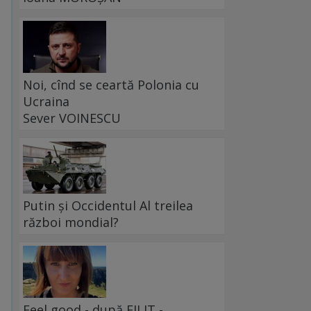
Noi, cînd se ceartă Polonia cu
Ucraina
Sever VOINESCU
Putin și Occidentul Al treilea
război mondial?
Feel good - după FILIT -