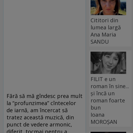
Cititori din
lumea largă
Ana Maria
SANDU
FILIT e un
roman în sine...
și încă un
Fără să mă gîndesc prea mult
roman foarte
la “profunzimea” cîntecelor
bun
de iarnă, am încercat să
Ioana
tratez această muzică, din
MOROȘAN
punct de vedere armonic,
diferit, tocmai pentru a