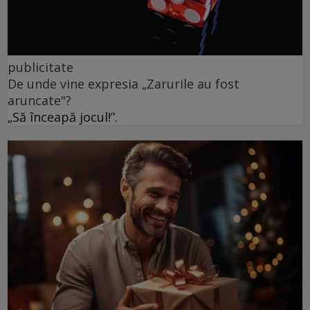
publicitate
De unde vine expresia „Zarurile au fost
aruncate"?
„Să înceapă jocul!”.