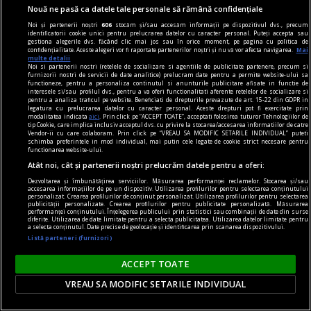
Nouă ne pasă ca datele tale personale să rămână confidențiale
îngrijiri medicale.
Noi și partenerii noștri
606
stocăm și/sau accesăm informații pe dispozitivul dvs., precum
identificatorii cookie unici pentru prelucrarea datelor cu caracter personal. Puteți accepta sau
gestiona alegerile dvs. făcând clic mai jos sau în orice moment, pe pagina cu politica de
confidențialitate. Aceste alegeri vor fi raportate partenerilor noștri și nu vă vor afecta navigarea.
Mai
multe detalii
Noi si partenerii nostri (retelele de socializare si agentiile de publicitate partenere, precum si
furnizorii nostri de servicii de date analitice) prelucram date pentru a permite website-ului sa
functioneze, pentru a personaliza continutul si anunturile publicitare afisate in functie de
interesele si/sau profilul dvs., pentru a va oferi functionalitati aferente retelelor de socializare si
pentru a analiza traficul pe website. Beneficiati de drepturile prevazute de art. 15-22 din GDPR in
legatura cu prelucrarea datelor cu caracter personal. Aceste drepturi pot fi exercitate prin
modalitatea indicata
aici
. Prin click pe “ACCEPT TOATE”, acceptati folosirea tuturor Tehnologiilor de
tip Cookie, care implica inclusiv acceptul dvs. cu privire la stocarea/accesarea informatiilor de catre
Vendor-ii cu care colaboram. Prin click pe “VREAU SA MODIFIC SETARILE INDIVIDUAL” puteti
schimba preferintele in mod individual, mai putin cele legate de cookie strict necesare pentru
functionarea website-ului.
Atât noi, cât și partenerii noștri prelucrăm datele pentru a oferi:
Dezvoltarea și îmbunătățirea serviciilor. Măsurarea performanței reclamelor. Stocarea și/sau
accesarea informațiilor de pe un dispozitiv. Utilizarea profilurilor pentru selectarea conținutului
personalizat. Crearea profilurilor de conținut personalizat. Utilizarea profilurilor pentru selectarea
publicității personalizate. Crearea profilurilor pentru publicitate personalizată. Măsurarea
performanței conținutului. Înțelegerea publicului prin statistici sau combinații de date din surse
diferite. Utilizarea de date limitate pentru a selecta publicitatea. Utilizarea datelor limitate pentru
Progres în operațiunea de pe Brațul Bala: A doua
a selecta conținutul. Date precise de geolocație și identificarea prin scanarea dispozitivului.
Listă parteneri (furnizori)
barjă din patru, trimisă la fundul apei
A fost scufundată și cea de-a doua barjă pe
ACCEPT TOATE
Brațul Bala, în încercarea de a redirecționa o
VREAU SA MODIFIC SETARILE INDIVIDUAL
parte din debitul Dunării către Dunărea Veche și
de a asigura necesarul de apă pentru Centrala