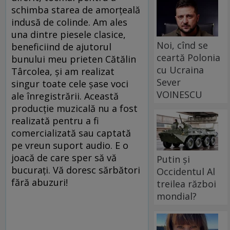
schimba starea de amorţeală
indusă de colinde. Am ales
una dintre piesele clasice,
Noi, cînd se
beneficiind de ajutorul
ceartă Polonia
bunului meu prieten Cătălin
cu Ucraina
Târcolea, şi am realizat
Sever
singur toate cele şase voci
VOINESCU
ale înregistrării. Această
producţie muzicală nu a fost
realizată pentru a fi
comercializată sau captată
pe vreun suport audio. E o
joacă de care sper să vă
Putin și
bucuraţi. Vă doresc sărbători
Occidentul Al
fără abuzuri!
treilea război
mondial?