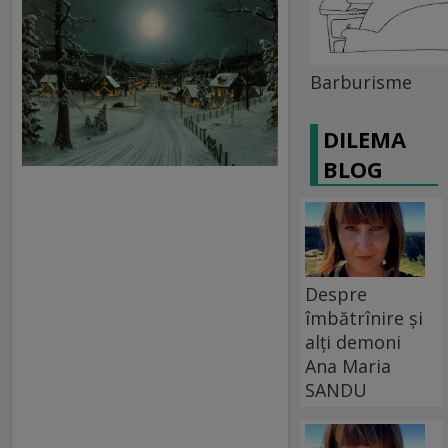
Barburisme
DILEMA
BLOG
Despre
îmbătrînire și
alți demoni
Ana Maria
SANDU