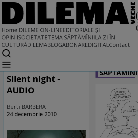
Home
DILEME ON-LINE
EDITORIALE ȘI
OPINII
SOCIETATE
TEMA SĂPTĂMÎNII
LA ZI ÎN
CULTURĂ
DILEMABLOG
ABONARE
DIGITAL
Contact
Home
CARICATU
Dileme on-line
SĂPTĂMÎNI
Silent night -
AUDIO
Berti BARBERA
24 decembrie 2010