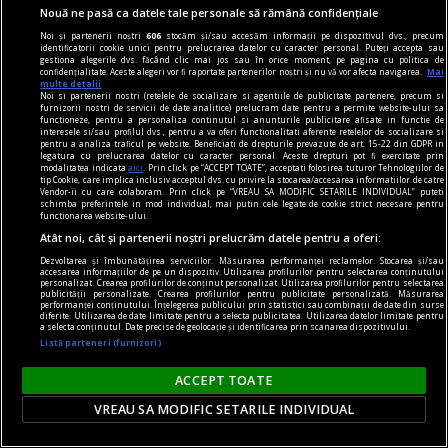
Nouă ne pasă ca datele tale personale să rămână confidențiale
Noi și partenerii noștri
606
stocăm și/sau accesăm informații pe dispozitivul dvs., precum
identificatorii cookie unici pentru prelucrarea datelor cu caracter personal. Puteți accepta sau
gestiona alegerile dvs. făcând clic mai jos sau în orice moment, pe pagina cu politica de
confidențialitate. Aceste alegeri vor fi raportate partenerilor noștri și nu vă vor afecta navigarea.
Mai
multe detalii
Noi si partenerii nostri (retelele de socializare si agentiile de publicitate partenere, precum si
furnizorii nostri de servicii de date analitice) prelucram date pentru a permite website-ului sa
functioneze, pentru a personaliza continutul si anunturile publicitare afisate in functie de
interesele si/sau profilul dvs., pentru a va oferi functionalitati aferente retelelor de socializare si
pentru a analiza traficul pe website. Beneficiati de drepturile prevazute de art. 15-22 din GDPR in
legatura cu prelucrarea datelor cu caracter personal. Aceste drepturi pot fi exercitate prin
modalitatea indicata
aici
. Prin click pe “ACCEPT TOATE”, acceptati folosirea tuturor Tehnologiilor de
tip Cookie, care implica inclusiv acceptul dvs. cu privire la stocarea/accesarea informatiilor de catre
Vendor-ii cu care colaboram. Prin click pe “VREAU SA MODIFIC SETARILE INDIVIDUAL” puteti
schimba preferintele in mod individual, mai putin cele legate de cookie strict necesare pentru
functionarea website-ului.
Atât noi, cât și partenerii noștri prelucrăm datele pentru a oferi:
3 zodii vor avea noroc la tot pasul între 10 și 16
Dezvoltarea și îmbunătățirea serviciilor. Măsurarea performanței reclamelor. Stocarea și/sau
august. Oportunități spectaculoase le vor apărea
accesarea informațiilor de pe un dispozitiv. Utilizarea profilurilor pentru selectarea conținutului
personalizat. Crearea profilurilor de conținut personalizat. Utilizarea profilurilor pentru selectarea
în cale
publicității personalizate. Crearea profilurilor pentru publicitate personalizată. Măsurarea
performanței conținutului. Înțelegerea publicului prin statistici sau combinații de date din surse
Perioada dintre 10 și 16 august se poate dovedi a
diferite. Utilizarea de date limitate pentru a selecta publicitatea. Utilizarea datelor limitate pentru
a selecta conținutul. Date precise de geolocație și identificarea prin scanarea dispozitivului.
fi una de poveste pentru aceste trei semne
Listă parteneri (furnizori)
zodiacale. Nativii acestor semne sunt îndemnați
ACCEPT TOATE
să îmbrățișeze surprizele care le vor ieși în cale
VREAU SA MODIFIC SETARILE INDIVIDUAL
în această perioadă deoarece le pot deschide
porți către oportunități cu totul noi.