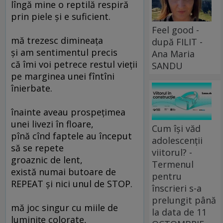
lîngă mine o reptilă respiră
prin piele şi e suficient.
Feel good -
mă trezesc dimineaţa
după FILIT -
şi am sentimentul precis
Ana Maria
că îmi voi petrece restul vieţii
SANDU
pe marginea unei fîntîni
înierbate.
înainte aveau prospeţimea
unei livezi în floare,
Cum își văd
pînă cînd faptele au început
adolescenții
să se repete
viitorul? -
groaznic de lent,
Termenul
există numai butoare de
pentru
REPEAT şi nici unul de STOP.
înscrieri s-a
prelungit până
mă joc singur cu miile de
la data de 11
luminiţe colorate,