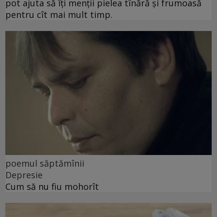
pot ajuta să îți menții pielea tînără și frumoasă
pentru cît mai mult timp.
poemul săptămînii
Depresie
Cum să nu fiu mohorît