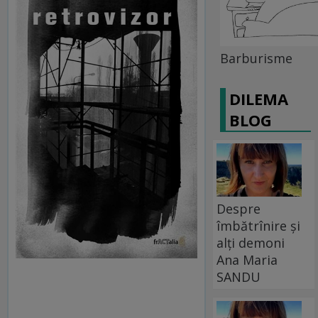
Barburisme
DILEMA
BLOG
Despre
îmbătrînire și
alți demoni
Ana Maria
SANDU