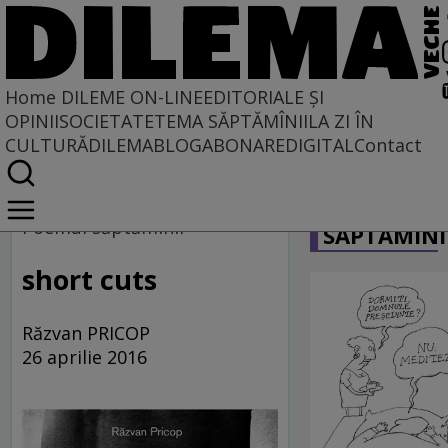
Home
DILEME ON-LINE
EDITORIALE ȘI
OPINII
SOCIETATE
TEMA SĂPTĂMÎNII
LA ZI ÎN
CULTURĂ
DILEMABLOG
ABONARE
DIGITAL
Contact
Home
CARICATU
Dileme on-line
Poemul săptămînii
SĂPTĂMÎNI
short cuts
Răzvan PRICOP
26 aprilie 2016