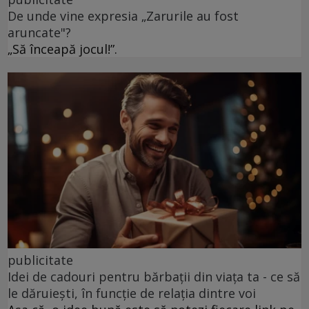
De unde vine expresia „Zarurile au fost
aruncate"?
„Să înceapă jocul!”.
publicitate
Idei de cadouri pentru bărbații din viața ta - ce să
le dăruiești, în funcție de relația dintre voi