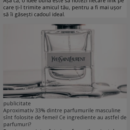
Așa că, o idee bună este să notezi fiecare link pe
care ți-l trimite amicul tău, pentru a fi mai ușor
să îi găsești cadoul ideal.
publicitate
Aproximativ 33% dintre parfumurile masculine
sînt folosite de femei! Ce ingrediente au astfel de
parfumuri?