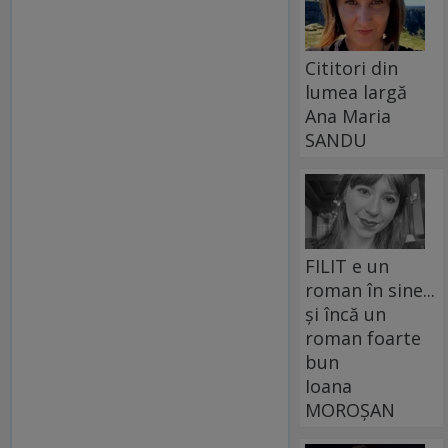
Cititori din
lumea largă
Ana Maria
SANDU
FILIT e un
roman în sine...
și încă un
roman foarte
bun
Ioana
MOROȘAN