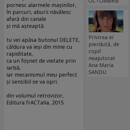
OCTOMBRIE
pornesc alarmele maşinilor,
în parcuri, aburii năvălesc
afară din canale
şi mă aşteaptă.
Privirea ei
tu vei apăsa butonul DELETE,
pierdută, de
căldura va ieşi din mine cu
copil
rapiditate,
neajutorat
ca un foşnet de vietate prin
Ana Maria
iarbă,
SANDU
iar mecanismul meu perfect
şi sensibil se va opri.
din volumul retrovizor,
Editura frACTalia, 2015.