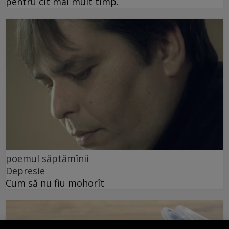
pentru cît mai mult timp.
poemul săptămînii
Depresie
Cum să nu fiu mohorît