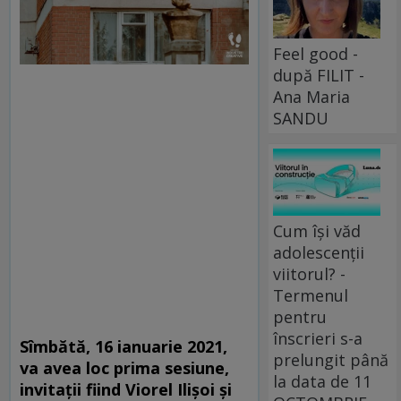
Feel good -
după FILIT -
Ana Maria
SANDU
Cum își văd
adolescenții
viitorul? -
Termenul
pentru
înscrieri s-a
Sîmbătă, 16 ianuarie 2021,
prelungit până
va avea loc prima sesiune,
la data de 11
invitații fiind Viorel Ilișoi și