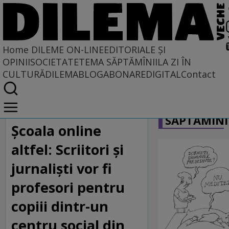
Home
DILEME ON-LINE
EDITORIALE ȘI
OPINII
SOCIETATE
TEMA SĂPTĂMÎNII
LA ZI ÎN
CULTURĂ
DILEMABLOG
ABONARE
DIGITAL
Contact
Home
CARICATU
Dileme on-line
SĂPTĂMÎNI
Școala online
altfel: Scriitori și
jurnaliști vor fi
profesori pentru
copiii dintr-un
centru social din