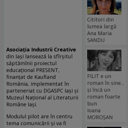
Cititori din
lumea largă
Ana Maria
SANDU
Asociația Industrii Creative
din Iași lansează la sfîrșitul
săptămînii proiectul
educațional PRESENT,
FILIT e un
finanțat de Kaufland
roman în sine...
România, implementat în
și încă un
parteneriat cu DGASPC Iași și
roman foarte
Muzeul Național al Literaturii
bun
Române Iași.
Ioana
Modulul pilot are în centru
MOROȘAN
tema comunicării și va fi