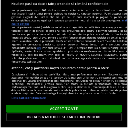
Nouă ne pasă ca datele tale personale să rămână confidențiale
Noi și partenerii noștri
606
stocăm și/sau accesăm informații pe dispozitivul dvs., precum
identificatorii cookie unici pentru prelucrarea datelor cu caracter personal. Puteți accepta sau
gestiona alegerile dvs. făcând clic mai jos sau în orice moment, pe pagina cu politica de
confidențialitate. Aceste alegeri vor fi raportate partenerilor noștri și nu vă vor afecta navigarea.
Mai
multe detalii
Noi si partenerii nostri (retelele de socializare si agentiile de publicitate partenere, precum si
furnizorii nostri de servicii de date analitice) prelucram date pentru a permite website-ului sa
functioneze, pentru a personaliza continutul si anunturile publicitare afisate in functie de
interesele si/sau profilul dvs., pentru a va oferi functionalitati aferente retelelor de socializare si
pentru a analiza traficul pe website. Beneficiati de drepturile prevazute de art. 15-22 din GDPR in
legatura cu prelucrarea datelor cu caracter personal. Aceste drepturi pot fi exercitate prin
modalitatea indicata
aici
. Prin click pe “ACCEPT TOATE”, acceptati folosirea tuturor Tehnologiilor de
tip Cookie, care implica inclusiv acceptul dvs. cu privire la stocarea/accesarea informatiilor de catre
Vendor-ii cu care colaboram. Prin click pe “VREAU SA MODIFIC SETARILE INDIVIDUAL” puteti
schimba preferintele in mod individual, mai putin cele legate de cookie strict necesare pentru
publicitate
functionarea website-ului.
Caserole pentru mîncare de unică folosință
Atât noi, cât și partenerii noștri prelucrăm datele pentru a oferi:
disponibile la Snick Ambalaje
Dezvoltarea și îmbunătățirea serviciilor. Măsurarea performanței reclamelor. Stocarea și/sau
accesarea informațiilor de pe un dispozitiv. Utilizarea profilurilor pentru selectarea conținutului
Acest concept este unul care reușește să atragă
personalizat. Crearea profilurilor de conținut personalizat. Utilizarea profilurilor pentru selectarea
publicității personalizate. Crearea profilurilor pentru publicitate personalizată. Măsurarea
performanței conținutului. Înțelegerea publicului prin statistici sau combinații de date din surse
mulți clienți, consumatori totodată.
diferite. Utilizarea de date limitate pentru a selecta publicitatea. Utilizarea datelor limitate pentru
a selecta conținutul. Date precise de geolocație și identificarea prin scanarea dispozitivului.
Listă parteneri (furnizori)
ACCEPT TOATE
VREAU SA MODIFIC SETARILE INDIVIDUAL