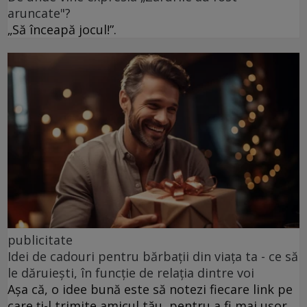
aruncate"?
„Să înceapă jocul!”.
publicitate
Idei de cadouri pentru bărbații din viața ta - ce să
le dăruiești, în funcție de relația dintre voi
Așa că, o idee bună este să notezi fiecare link pe
care ți-l trimite amicul tău, pentru a fi mai ușor