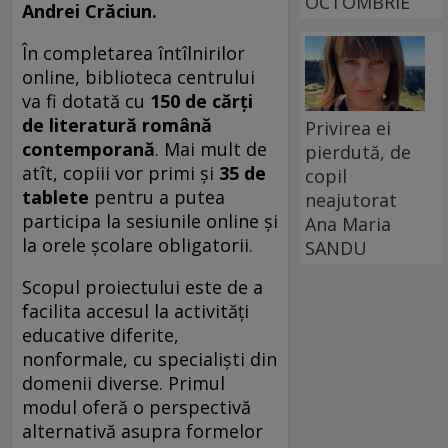
OCTOMBRIE
Andrei Crăciun.
În completarea întîlnirilor
online, biblioteca centrului
va fi dotată cu
150 de cărţi
de literatură română
Privirea ei
contemporană
. Mai mult de
pierdută, de
atît, copiii vor primi și
35 de
copil
tablete
pentru a putea
neajutorat
participa la sesiunile online și
Ana Maria
la orele școlare obligatorii.
SANDU
Scopul proiectului este de a
facilita accesul la activități
educative diferite,
nonformale, cu specialiști din
domenii diverse. Primul
modul oferă o perspectivă
alternativă asupra formelor