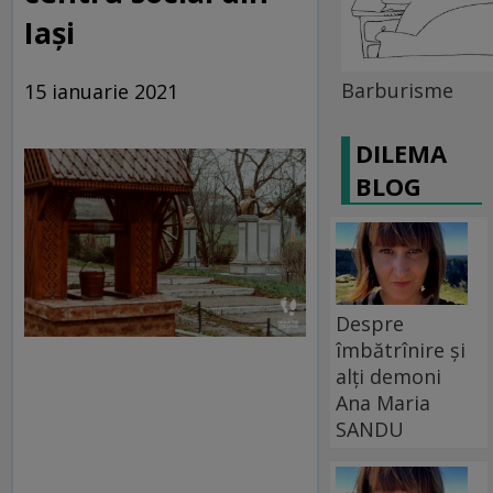
Iași
Barburisme
15 ianuarie 2021
DILEMA
BLOG
Despre
îmbătrînire și
alți demoni
Ana Maria
SANDU