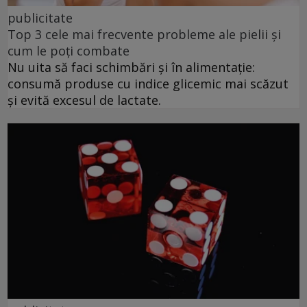
publicitate
Top 3 cele mai frecvente probleme ale pielii și
cum le poți combate
Nu uita să faci schimbări și în alimentație:
consumă produse cu indice glicemic mai scăzut
și evită excesul de lactate.