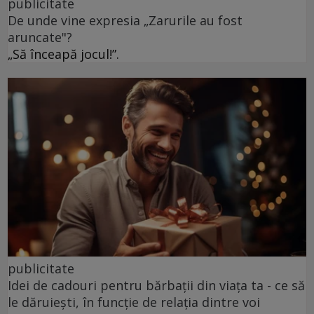
publicitate
De unde vine expresia „Zarurile au fost
aruncate"?
„Să înceapă jocul!”.
publicitate
Idei de cadouri pentru bărbații din viața ta - ce să
le dăruiești, în funcție de relația dintre voi