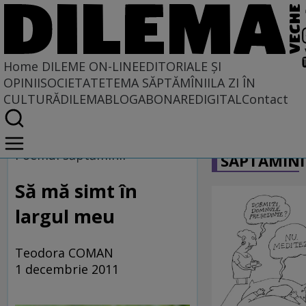
Home
DILEME ON-LINE
EDITORIALE ȘI
OPINII
SOCIETATE
TEMA SĂPTĂMÎNII
LA ZI ÎN
CULTURĂ
DILEMABLOG
ABONARE
DIGITAL
Contact
Home
CARICATU
Dileme on-line
Poemul săptămînii
SĂPTĂMÎNI
Să mă simt în
largul meu
Teodora COMAN
1 decembrie 2011