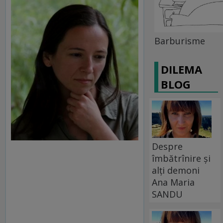
Barburisme
DILEMA
BLOG
Despre
îmbătrînire și
alți demoni
Ana Maria
SANDU