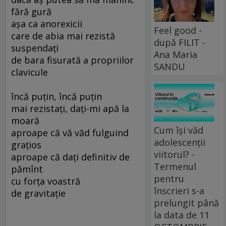
fără gură
aşa ca anorexicii
Feel good -
care de abia mai rezistă
după FILIT -
suspendaţi
Ana Maria
de bara fisurată a propriilor
SANDU
clavicule
încă puţin, încă puţin
mai rezistaţi, daţi-mi apă la
moară
Cum își văd
aproape că vă văd fulguind
adolescenții
graţios
viitorul? -
aproape că daţi definitiv de
Termenul
pămînt
pentru
cu forţa voastră
înscrieri s-a
de gravitaţie
prelungit până
la data de 11