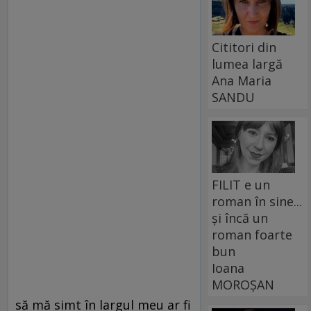
Cititori din
lumea largă
Ana Maria
SANDU
FILIT e un
roman în sine...
și încă un
roman foarte
bun
Ioana
MOROȘAN
să mă simt în largul meu ar fi