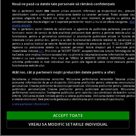
Nouă ne pasă ca datele tale personale să rămână confidențiale
Noi și partenerii noștri
606
stocăm și/sau accesăm informații pe dispozitivul dvs., precum
identificatorii cookie unici pentru prelucrarea datelor cu caracter personal. Puteți accepta sau
gestiona alegerile dvs. făcând clic mai jos sau în orice moment, pe pagina cu politica de
confidențialitate. Aceste alegeri vor fi raportate partenerilor noștri și nu vă vor afecta navigarea.
Mai
multe detalii
Noi si partenerii nostri (retelele de socializare si agentiile de publicitate partenere, precum si
furnizorii nostri de servicii de date analitice) prelucram date pentru a permite website-ului sa
functioneze, pentru a personaliza continutul si anunturile publicitare afisate in functie de
interesele si/sau profilul dvs., pentru a va oferi functionalitati aferente retelelor de socializare si
pentru a analiza traficul pe website. Beneficiati de drepturile prevazute de art. 15-22 din GDPR in
legatura cu prelucrarea datelor cu caracter personal. Aceste drepturi pot fi exercitate prin
modalitatea indicata
aici
. Prin click pe “ACCEPT TOATE”, acceptati folosirea tuturor Tehnologiilor de
tip Cookie, care implica inclusiv acceptul dvs. cu privire la stocarea/accesarea informatiilor de catre
Vendor-ii cu care colaboram. Prin click pe “VREAU SA MODIFIC SETARILE INDIVIDUAL” puteti
schimba preferintele in mod individual, mai putin cele legate de cookie strict necesare pentru
functionarea website-ului.
Peste 20 de orașe din Italia, sub cod roșu de
Atât noi, cât și partenerii noștri prelucrăm datele pentru a oferi:
caniculă. Papa a mutat audiența generală în
Dezvoltarea și îmbunătățirea serviciilor. Măsurarea performanței reclamelor. Stocarea și/sau
accesarea informațiilor de pe un dispozitiv. Utilizarea profilurilor pentru selectarea conținutului
Bazilica Sfântul Petru
personalizat. Crearea profilurilor de conținut personalizat. Utilizarea profilurilor pentru selectarea
publicității personalizate. Crearea profilurilor pentru publicitate personalizată. Măsurarea
Peste 20 de orașe din Italia au fost plasate joi, 6
performanței conținutului. Înțelegerea publicului prin statistici sau combinații de date din surse
diferite. Utilizarea de date limitate pentru a selecta publicitatea. Utilizarea datelor limitate pentru
august, sub cod roșu de caniculă, fiind pentru
a selecta conținutul. Date precise de geolocație și identificarea prin scanarea dispozitivului.
Listă parteneri (furnizori)
prima dată în acest an când toate marile centre
urbane monitorizate de sistemul de
ACCEPT TOATE
supraveghere al Ministerului Sănătății se află sub
VREAU SA MODIFIC SETARILE INDIVIDUAL
nivelul maxim de alertă.