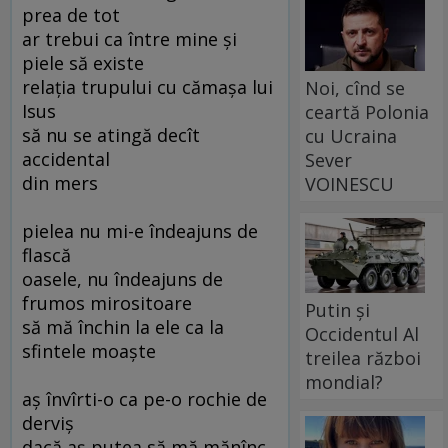
prea de tot
ar trebui ca între mine şi
piele să existe
relaţia trupului cu cămaşa lui
Noi, cînd se
Isus
ceartă Polonia
să nu se atingă decît
cu Ucraina
accidental
Sever
din mers
VOINESCU
pielea nu mi-e îndeajuns de
flască
oasele, nu îndeajuns de
frumos mirositoare
Putin și
să mă închin la ele ca la
Occidentul Al
sfintele moaşte
treilea război
mondial?
aş învîrti-o ca pe-o rochie de
derviş
dacă aş putea să mă mănînc