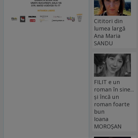
Cititori din
lumea largă
Ana Maria
SANDU
FILIT e un
roman în sine...
și încă un
roman foarte
bun
Ioana
MOROȘAN