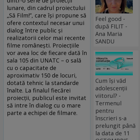
dintr-o serie de proiecții
lunare, din cadrul proiectului
„Să Film!”, care își propune să
Feel good -
ofere contextul necesar unui
după FILIT -
dialog între public și
Ana Maria
realizatorii celor mai recente
SANDU
filme românești. Proiecţiile
vor avea loc de fiecare dată în
sala 105 din UNATC – o sală
cu o capacitate de
aproximativ 150 de locuri,
Cum își văd
dotată tehnic la standarde
adolescenții
înalte. La finalul fiecărei
viitorul? -
proiecții, publicul este invitat
Termenul
să intre în dialog cu o mare
pentru
parte a echipei de filmare.
înscrieri s-a
prelungit până
la data de 11