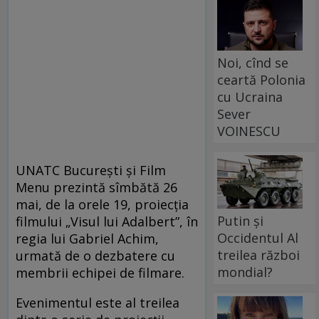
Noi, cînd se
ceartă Polonia
cu Ucraina
Sever
VOINESCU
UNATC București şi Film
Menu prezintă sîmbătă 26
mai, de la orele 19, proiecţia
Putin și
filmului „Visul lui Adalbert”, în
Occidentul Al
regia lui Gabriel Achim,
treilea război
urmată de o dezbatere cu
mondial?
membrii echipei de filmare.
Evenimentul este al treilea