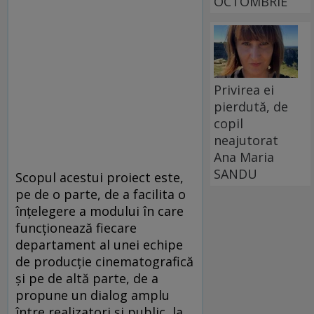
OCTOMBRIE
Privirea ei
pierdută, de
copil
neajutorat
Ana Maria
SANDU
Scopul acestui proiect este,
pe de o parte, de a facilita o
înțelegere a modului în care
funcționează fiecare
departament al unei echipe
de producție cinematografică
şi pe de altă parte, de a
propune un dialog amplu
între realizatori și public, la