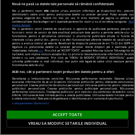
Nouă ne pasă ca datele tale personale să rămână confidențiale
Noi și partenerii noștri
606
stocăm și/sau accesăm informații pe dispozitivul dvs., precum
identificatorii cookie unici pentru prelucrarea datelor cu caracter personal. Puteți accepta sau
gestiona alegerile dvs. făcând clic mai jos sau în orice moment, pe pagina cu politica de
confidențialitate. Aceste alegeri vor fi raportate partenerilor noștri și nu vă vor afecta navigarea.
Mai
multe detalii
Noi si partenerii nostri (retelele de socializare si agentiile de publicitate partenere, precum si
furnizorii nostri de servicii de date analitice) prelucram date pentru a permite website-ului sa
functioneze, pentru a personaliza continutul si anunturile publicitare afisate in functie de
interesele si/sau profilul dvs., pentru a va oferi functionalitati aferente retelelor de socializare si
pentru a analiza traficul pe website. Beneficiati de drepturile prevazute de art. 15-22 din GDPR in
legatura cu prelucrarea datelor cu caracter personal. Aceste drepturi pot fi exercitate prin
material susținut de iqos
modalitatea indicata
aici
. Prin click pe “ACCEPT TOATE”, acceptati folosirea tuturor Tehnologiilor de
tip Cookie, care implica inclusiv acceptul dvs. cu privire la stocarea/accesarea informatiilor de catre
Omid Ghannadi, creatorul instalației IQOS x
Vendor-ii cu care colaboram. Prin click pe “VREAU SA MODIFIC SETARILE INDIVIDUAL” puteti
schimba preferintele in mod individual, mai putin cele legate de cookie strict necesare pentru
DIPLOMA: Apreciez că sînt companii care se
functionarea website-ului.
implică atît de vizibil în sprijinul comunității
Atât noi, cât și partenerii noștri prelucrăm datele pentru a oferi:
El este omul din spatele instalației imersive IQOS
Dezvoltarea și îmbunătățirea serviciilor. Măsurarea performanței reclamelor. Stocarea și/sau
accesarea informațiilor de pe un dispozitiv. Utilizarea profilurilor pentru selectarea conținutului
proiectată special pentru ediția de anul acesta a
personalizat. Crearea profilurilor de conținut personalizat. Utilizarea profilurilor pentru selectarea
publicității personalizate. Crearea profilurilor pentru publicitate personalizată. Măsurarea
festivalului DIPLOMA.
performanței conținutului. Înțelegerea publicului prin statistici sau combinații de date din surse
diferite. Utilizarea de date limitate pentru a selecta publicitatea. Utilizarea datelor limitate pentru
a selecta conținutul. Date precise de geolocație și identificarea prin scanarea dispozitivului.
Listă parteneri (furnizori)
Parteneri
ACCEPT TOATE
VREAU SA MODIFIC SETARILE INDIVIDUAL