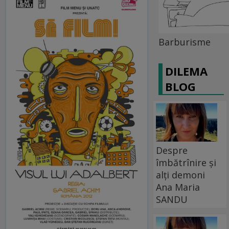
Barburisme
DILEMA
BLOG
Despre
îmbătrînire și
alți demoni
Ana Maria
SANDU