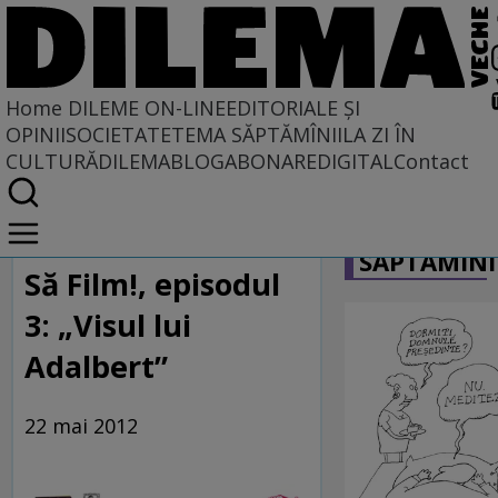
Home
DILEME ON-LINE
EDITORIALE ȘI
OPINII
SOCIETATE
TEMA SĂPTĂMÎNII
LA ZI ÎN
CULTURĂ
DILEMABLOG
ABONARE
DIGITAL
Contact
Home
CARICATU
Dileme on-line
SĂPTĂMÎNI
Să Film!, episodul
3: „Visul lui
Adalbert”
22 mai 2012