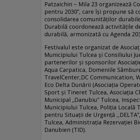
Patzaichin – Mila 23 organizează C
pentru 2030”, care își propune să co
consolidarea comunităților durabi
Durabilă coordonează activitățile d
durabilă, armonizată cu Agenda 20
Festivalul este organizat de Asocia
Municipiului Tulcea și Consiliului J
partenerilor și sponsorilor Asociaț
Aqua Carpatica, Domeniile Sâmbureş
TravelCenter,DC Communication, W
Eco Delta Dunării (Asociația Operat
Sport și Tineret Tulcea, Asociația C
Municipal „Danubiu” Tulcea, Inspect
Municipiului Tulcea, Poliția Locală 
pentru Situații de Urgență ,,DELTA”
Tulcea, Administraţia Rezervaţiei B
Danubien (TID).