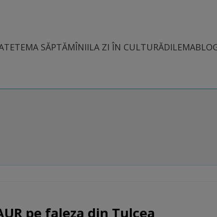
ATE
TEMA SĂPTĂMÎNII
LA ZI ÎN CULTURĂ
DILEMABLO
R pe faleza din Tulcea