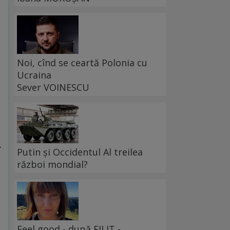
Noi, cînd se ceartă Polonia cu
Ucraina
Sever VOINESCU
.
Putin și Occidentul Al treilea
,
război mondial?
Feel good - după FILIT -