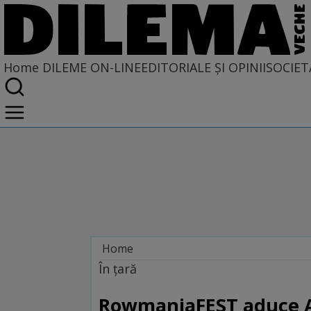
Home
DILEME ON-LINE
EDITORIALE ȘI OPINII
SOCIET
Home
Dileme on-line
În țară
RowmaniaFEST aduce AU