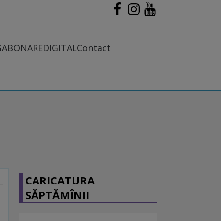
G
ABONARE
DIGITAL
Contact
CARICATURA
SĂPTĂMÎNII