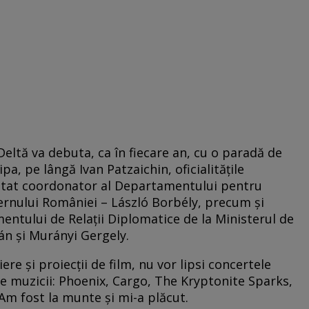
Deltă va debuta, ca în fiecare an, cu o paradă de
a, pe lângă Ivan Patzaichin, oficialitățile
 stat coordonator al Departamentului pentru
ernului României – László Borbély, precum și
mentului de Relații Diplomatice de la Ministerul de
ván și Murányi Gergely.
ere și proiecții de film, nu vor lipsi concertele
e muzicii: Phoenix, Cargo, The Kryptonite Sparks,
Am fost la munte și mi-a plăcut.