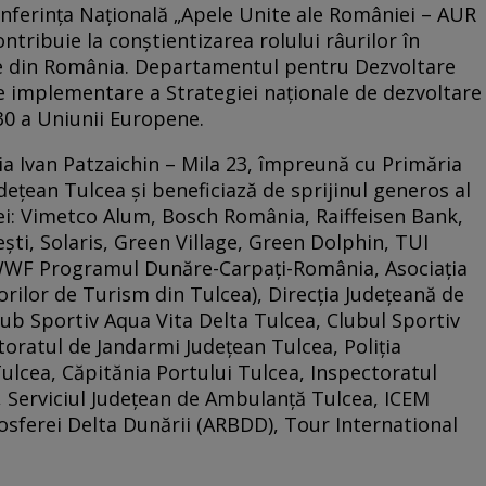
onferința Națională „Apele Unite ale României – AUR
ntribuie la conștientizarea rolului râurilor în
le din România. Departamentul pentru Dezvoltare
e implementare a Strategiei naționale de dezvoltare
30 a Uniunii Europene.
ția Ivan Patzaichin – Mila 23, împreună cu Primăria
udețean Tulcea şi beneficiază de sprijinul generos al
iei: Vimetco Alum, Bosch România, Raiffeisen Bank,
ti, Solaris, Green Village, Green Dolphin, TUI
WF Programul Dunăre-Carpați-România, Asociația
orilor de Turism din Tulcea), Direcția Județeană de
lub Sportiv Aqua Vita Delta Tulcea, Clubul Sportiv
oratul de Jandarmi Județean Tulcea, Poliția
Tulcea, Căpitănia Portului Tulcea, Inspectoratul
, Serviciul Județean de Ambulanță Tulcea, ICEM
iosferei Delta Dunării (ARBDD), Tour International