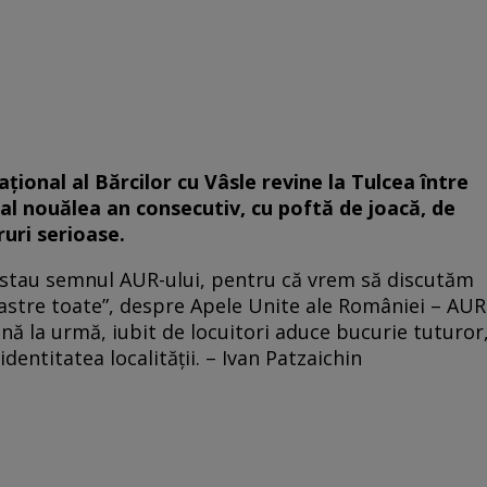
ional al Bărcilor cu Vâsle revine la Tulcea între
al nouălea an consecutiv, cu poftă de joacă, de
ruri serioase.
e stau semnul AUR-ului, pentru că vrem să discutăm
oastre toate”, despre Apele Unite ale României – AUR
până la urmă, iubit de locuitori aduce bucurie tuturor
dentitatea localității. – Ivan Patzaichin