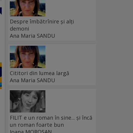
Despre îmbătrînire și alți
demoni
Ana Maria SANDU
Cititori din lumea largă
Ana Maria SANDU
FILIT e un roman în sine... și încă
un roman foarte bun
Ioana MOROȘAN