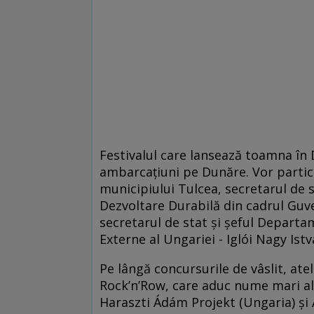
Festivalul care lansează toamna în 
ambarcațiuni pe Dunăre. Vor particip
municipiului Tulcea, secretarul de
Dezvoltare Durabilă din cadrul Guv
secretarul de stat și șeful Departa
Externe al Ungariei - Iglói Nagy Ist
Pe lângă concursurile de vâslit, ateli
Rock’n’Row, care aduc nume mari al
Haraszti Ádám Projekt (Ungaria) și 