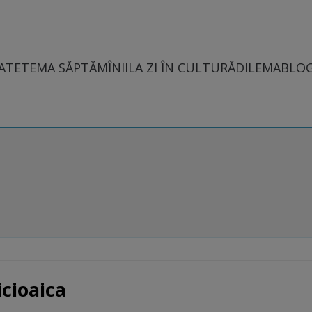
ATE
TEMA SĂPTĂMÎNII
LA ZI ÎN CULTURĂ
DILEMABLO
icioaica