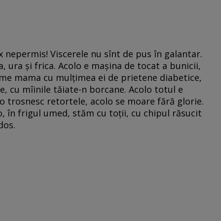
ux nepermis! Viscerele nu sînt de pus în galantar.
 ura şi frica. Acolo e maşina de tocat a bunicii,
rme mama cu mulţimea ei de prietene diabetice,
, cu mîinile tăiate-n borcane. Acolo totul e
o trosnesc retortele, acolo se moare fără glorie.
, în frigul umed, stăm cu toţii, cu chipul răsucit
dos.