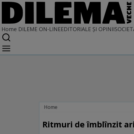
Home
DILEME ON-LINE
EDITORIALE ȘI OPINII
SOCIET
Home
Dileme on-line
Ritmuri de îmblînzit ar