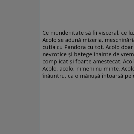
Ce mondenitate să fii visceral, ce l
Acolo se adună mizeria, meschinăria,
cutia cu Pandora cu tot. Acolo doa
nevrotice şi betege înainte de vreme
complicat şi foarte amestecat. Acol
Acolo, acolo, nimeni nu minte. Acolo
înăuntru, ca o mănuşă întoarsă pe 