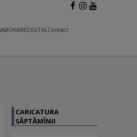
G
ABONARE
DIGITAL
Contact
CARICATURA
SĂPTĂMÎNII