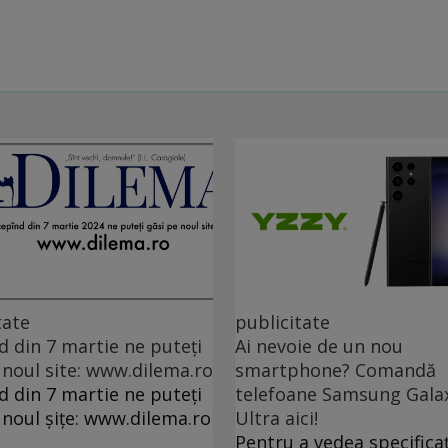
tate
publicitate
d din 7 martie ne puteți
Ai nevoie de un nou
 noul site: www.dilema.ro
smartphone? Comandă
d din 7 martie ne puteți
telefoane Samsung Gala
 noul șițe: www.dilema.ro
Ultra aici!
Pentru a vedea specificaț