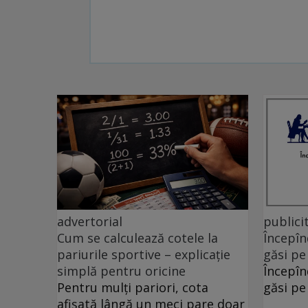
advertorial
publici
Cum se calculează cotele la
Începîn
pariurile sportive – explicație
găsi pe
simplă pentru oricine
Începîn
Pentru mulți pariori, cota
găsi pe
afișată lângă un meci pare doar