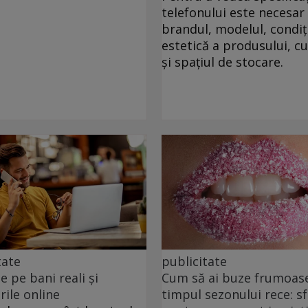
telefonului este necesar 
brandul, modelul, condiț
estetică a produsului, c
și spațiul de stocare.
tate
publicitate
e pe bani reali și
Cum să ai buze frumoase
rile online
timpul sezonului rece: sf