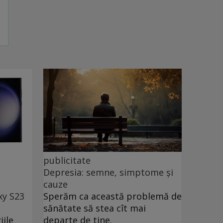
publicitate
Depresia: semne, simptome și
cauze
xy S23
Sperăm ca această problemă de
sănătate să stea cît mai
iile
departe de tine.