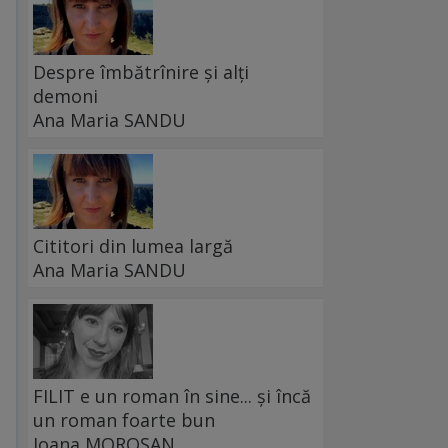
Despre îmbătrînire și alți
demoni
Ana Maria SANDU
Cititori din lumea largă
Ana Maria SANDU
FILIT e un roman în sine... și încă
un roman foarte bun
Ioana MOROȘAN