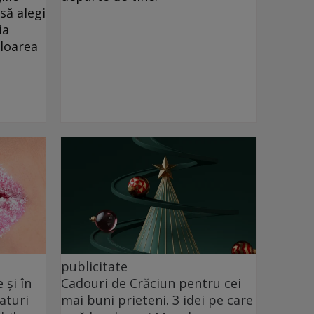
să alegi
ia
uloarea
publicitate
 şi în
Cadouri de Crăciun pentru cei
aturi
mai buni prieteni. 3 idei pe care