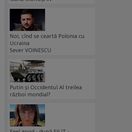
Noi, cînd se ceartă Polonia cu
Ucraina
Sever VOINESCU
Putin și Occidentul Al treilea
război mondial?
Feel good - după FILIT -