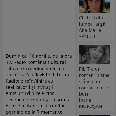
Cititori din
lumea largă
Ana Maria
SANDU
Duminică, 10 aprilie, de la ora
12, Radio România Cultural
difuzează o ediție specială
FILIT e un
aniversară a Revistei Literare
roman în sine...
Radio: o reîntîlnire cu
și încă un
realizatorii și invitații
roman foarte
emisiunii din cele cinci
bun
decenii de existență, o scurtă
Ioana
istorie a literaturii române
MOROȘAN
pornind de la 7 momente