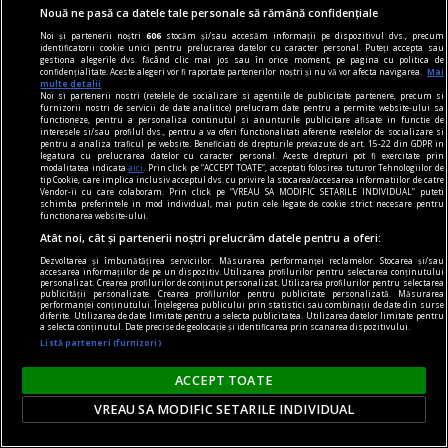
Nouă ne pasă ca datele tale personale să rămână confidențiale
Noi și partenerii noștri
606
stocăm și/sau accesăm informații pe dispozitivul dvs., precum
identificatorii cookie unici pentru prelucrarea datelor cu caracter personal. Puteți accepta sau
gestiona alegerile dvs. făcând clic mai jos sau în orice moment, pe pagina cu politica de
confidențialitate. Aceste alegeri vor fi raportate partenerilor noștri și nu vă vor afecta navigarea.
Mai
multe detalii
Noi si partenerii nostri (retelele de socializare si agentiile de publicitate partenere, precum si
furnizorii nostri de servicii de date analitice) prelucram date pentru a permite website-ului sa
functioneze, pentru a personaliza continutul si anunturile publicitare afisate in functie de
poemul săptămînii
interesele si/sau profilul dvs., pentru a va oferi functionalitati aferente retelelor de socializare si
pentru a analiza traficul pe website. Beneficiati de drepturile prevazute de art. 15-22 din GDPR in
Relicve, ustensile
legatura cu prelucrarea datelor cu caracter personal. Aceste drepturi pot fi exercitate prin
modalitatea indicata
aici
. Prin click pe “ACCEPT TOATE”, acceptati folosirea tuturor Tehnologiilor de
Tocmai îmi vin în minte spălarea picioarelor,
tip Cookie, care implica inclusiv acceptul dvs. cu privire la stocarea/accesarea informatiilor de catre
Vendor-ii cu care colaboram. Prin click pe “VREAU SA MODIFIC SETARILE INDIVIDUAL” puteti
Ciubotele lui van Gogh
schimba preferintele in mod individual, mai putin cele legate de cookie strict necesare pentru
functionarea website-ului.
Atât noi, cât și partenerii noștri prelucrăm datele pentru a oferi:
Dezvoltarea și îmbunătățirea serviciilor. Măsurarea performanței reclamelor. Stocarea și/sau
accesarea informațiilor de pe un dispozitiv. Utilizarea profilurilor pentru selectarea conținutului
personalizat. Crearea profilurilor de conținut personalizat. Utilizarea profilurilor pentru selectarea
publicității personalizate. Crearea profilurilor pentru publicitate personalizată. Măsurarea
performanței conținutului. Înțelegerea publicului prin statistici sau combinații de date din surse
diferite. Utilizarea de date limitate pentru a selecta publicitatea. Utilizarea datelor limitate pentru
a selecta conținutul. Date precise de geolocație și identificarea prin scanarea dispozitivului.
Listă parteneri (furnizori)
ACCEPT TOATE
VREAU SA MODIFIC SETARILE INDIVIDUAL