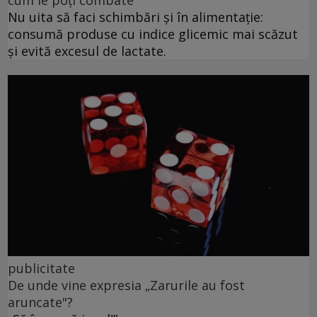
cum le poți combate
Nu uita să faci schimbări și în alimentație:
consumă produse cu indice glicemic mai scăzut
și evită excesul de lactate.
publicitate
De unde vine expresia „Zarurile au fost
aruncate"?