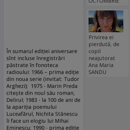
OCTOMBRIE
Privirea ei
pierdută, de
În sumarul ediției aniversare
copil
sînt incluse înregistrări
neajutorat
păstrate în fonoteca
Ana Maria
radioului: 1966 – prima ediție
SANDU
din noua serie (invitat: Tudor
Arghezi); 1975 - Marin Preda
citește din noul său roman,
Delirul; 1983 - la 100 de ani de
la apariția poemului
Luceafărul, Nichita Stănescu
îi face un elogiu lui Mihai
Eminescu; 1990 - prima ediție