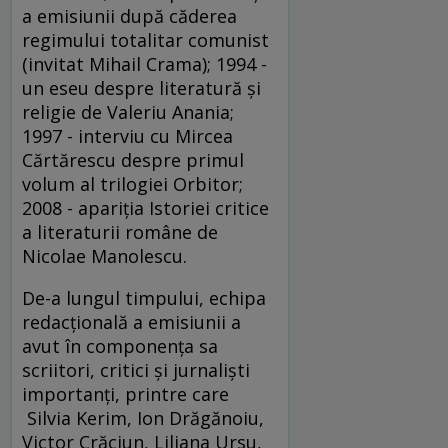
a emisiunii după căderea
regimului totalitar comunist
(invitat Mihail Crama); 1994 -
un eseu despre literatură și
religie de Valeriu Anania;
1997 - interviu cu Mircea
Cărtărescu despre primul
volum al trilogiei Orbitor;
2008 - apariția Istoriei critice
a literaturii române de
Nicolae Manolescu.
De-a lungul timpului, echipa
redacțională a emisiunii a
avut în componența sa
scriitori, critici și jurnaliști
importanți, printre care
Silvia Kerim, Ion Drăgănoiu,
Victor Crăciun, Liliana Ursu,