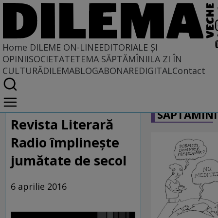
Home
DILEME ON-LINE
EDITORIALE ȘI
OPINII
SOCIETATE
TEMA SĂPTĂMÎNII
LA ZI ÎN
CULTURĂ
DILEMABLOG
ABONARE
DIGITAL
Contact
Home
CARICATU
Dileme on-line
SĂPTĂMÎNI
Revista Literară
Radio împlineşte
jumătate de secol
6 aprilie 2016