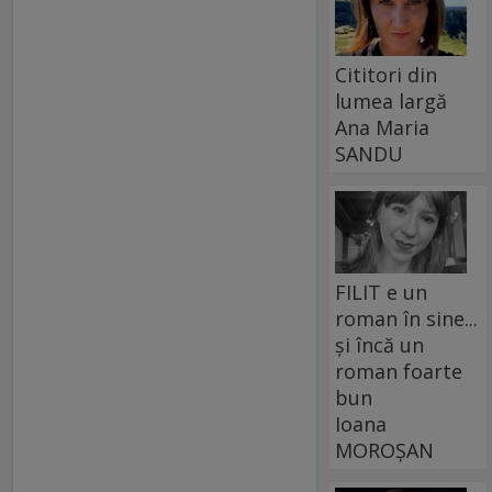
Cititori din
lumea largă
Ana Maria
SANDU
FILIT e un
roman în sine...
și încă un
roman foarte
bun
Ioana
MOROȘAN