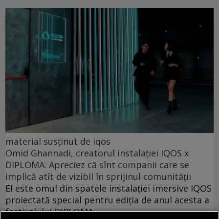
material susținut de iqos
Omid Ghannadi, creatorul instalației IQOS x
DIPLOMA: Apreciez că sînt companii care se
implică atît de vizibil în sprijinul comunității
El este omul din spatele instalației imersive IQOS
proiectată special pentru ediția de anul acesta a
festivalului DIPLOMA.