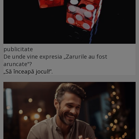
publicitate
De unde vine expresia „Zarurile au fost
aruncate"?
„Să înceapă jocul!”.