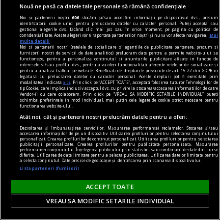
Nouă ne pasă ca datele tale personale să rămână confidențiale
Parteneri
Noi și partenerii noștri
606
stocăm și/sau accesăm informații pe dispozitivul dvs., precum
identificatorii cookie unici pentru prelucrarea datelor cu caracter personal. Puteți accepta sau
gestiona alegerile dvs. făcând clic mai jos sau în orice moment, pe pagina cu politica de
confidențialitate. Aceste alegeri vor fi raportate partenerilor noștri și nu vă vor afecta navigarea.
Mai
multe detalii
Noi si partenerii nostri (retelele de socializare si agentiile de publicitate partenere, precum si
furnizorii nostri de servicii de date analitice) prelucram date pentru a permite website-ului sa
functioneze, pentru a personaliza continutul si anunturile publicitare afisate in functie de
interesele si/sau profilul dvs., pentru a va oferi functionalitati aferente retelelor de socializare si
pentru a analiza traficul pe website. Beneficiati de drepturile prevazute de art. 15-22 din GDPR in
legatura cu prelucrarea datelor cu caracter personal. Aceste drepturi pot fi exercitate prin
modalitatea indicata
aici
. Prin click pe “ACCEPT TOATE”, acceptati folosirea tuturor Tehnologiilor de
tip Cookie, care implica inclusiv acceptul dvs. cu privire la stocarea/accesarea informatiilor de catre
Vendor-ii cu care colaboram. Prin click pe “VREAU SA MODIFIC SETARILE INDIVIDUAL” puteti
schimba preferintele in mod individual, mai putin cele legate de cookie strict necesare pentru
functionarea website-ului.
Atât noi, cât și partenerii noștri prelucrăm datele pentru a oferi:
Dezvoltarea și îmbunătățirea serviciilor. Măsurarea performanței reclamelor. Stocarea și/sau
accesarea informațiilor de pe un dispozitiv. Utilizarea profilurilor pentru selectarea conținutului
personalizat. Crearea profilurilor de conținut personalizat. Utilizarea profilurilor pentru selectarea
publicității personalizate. Crearea profilurilor pentru publicitate personalizată. Măsurarea
performanței conținutului. Înțelegerea publicului prin statistici sau combinații de date din surse
diferite. Utilizarea de date limitate pentru a selecta publicitatea. Utilizarea datelor limitate pentru
a selecta conținutul. Date precise de geolocație și identificarea prin scanarea dispozitivului.
Listă parteneri (furnizori)
Negocieri decisive în Golf: un acord privind
Strâmtoarea Ormuz ar putea schimba
ACCEPT TOATE
transportul mondial de petrol
VREAU SA MODIFIC SETARILE INDIVIDUAL
Negocierile dintre Iran și Oman au ajuns în faza