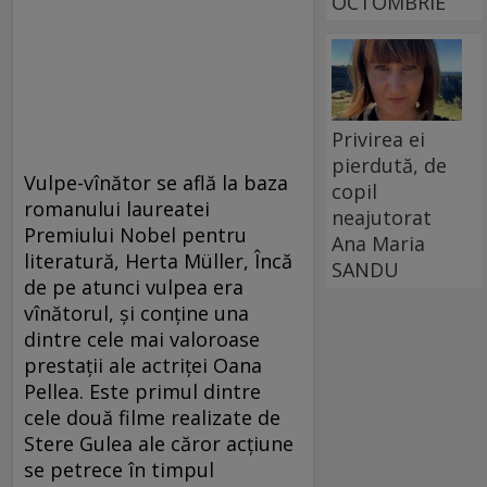
OCTOMBRIE
Privirea ei
pierdută, de
Vulpe-vînător se află la baza
copil
romanului laureatei
neajutorat
Premiului Nobel pentru
Ana Maria
literatură, Herta Müller, Încă
SANDU
de pe atunci vulpea era
vînătorul, și conține una
dintre cele mai valoroase
prestații ale actriței Oana
Pellea. Este primul dintre
cele două filme realizate de
Stere Gulea ale căror acțiune
se petrece în timpul