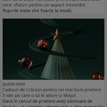
rece: sfaturi pentru un aspect irezistibil
Rujurile mate sînt foarte la modă.
publicitate
Cadouri de Crăciun pentru cei mai buni prieteni.
3 idei pe care o să le adore și Moșul
Dacă în cercul de prieteni aveți iubitoare de
beauty, un calendar advent este o idee minunată.