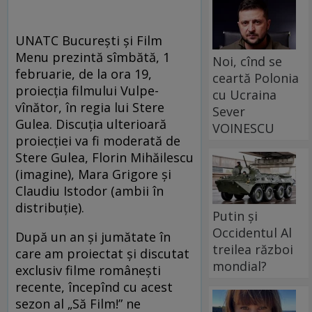
UNATC București și Film
Menu prezintă sîmbătă, 1
Noi, cînd se
februarie, de la ora 19,
ceartă Polonia
proiecția filmului Vulpe-
cu Ucraina
vînător, în regia lui Stere
Sever
Gulea. Discuția ulterioară
VOINESCU
proiecției va fi moderată de
Stere Gulea, Florin Mihăilescu
(imagine), Mara Grigore și
Claudiu Istodor (ambii în
distribuție).
Putin și
Occidentul Al
După un an și jumătate în
treilea război
care am proiectat și discutat
mondial?
exclusiv filme românești
recente, începînd cu acest
sezon al „Să Film!” ne