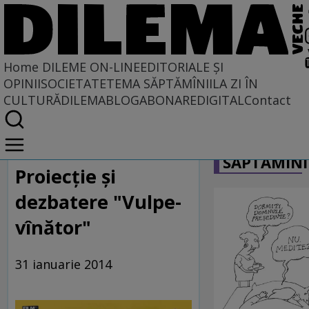
Home
DILEME ON-LINE
EDITORIALE ȘI
OPINII
SOCIETATE
TEMA SĂPTĂMÎNII
LA ZI ÎN
CULTURĂ
DILEMABLOG
ABONARE
DIGITAL
Contact
Home
CARICATU
Dileme on-line
SĂPTĂMÎNI
Proiecție și
dezbatere "Vulpe-
vînător"
31 ianuarie 2014