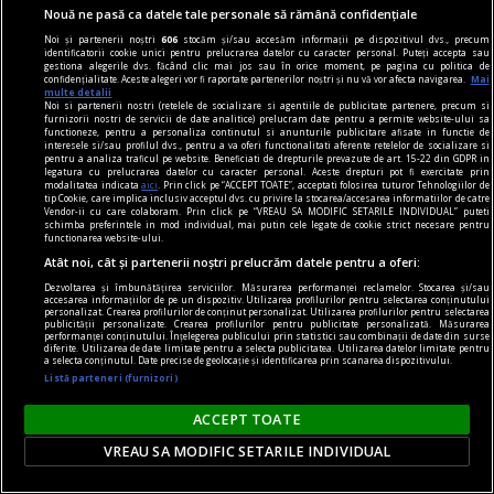
Nouă ne pasă ca datele tale personale să rămână confidențiale
Noi și partenerii noștri
606
stocăm și/sau accesăm informații pe dispozitivul dvs., precum
identificatorii cookie unici pentru prelucrarea datelor cu caracter personal. Puteți accepta sau
gestiona alegerile dvs. făcând clic mai jos sau în orice moment, pe pagina cu politica de
confidențialitate. Aceste alegeri vor fi raportate partenerilor noștri și nu vă vor afecta navigarea.
Mai
multe detalii
Noi si partenerii nostri (retelele de socializare si agentiile de publicitate partenere, precum si
furnizorii nostri de servicii de date analitice) prelucram date pentru a permite website-ului sa
functioneze, pentru a personaliza continutul si anunturile publicitare afisate in functie de
interesele si/sau profilul dvs., pentru a va oferi functionalitati aferente retelelor de socializare si
pentru a analiza traficul pe website. Beneficiati de drepturile prevazute de art. 15-22 din GDPR in
legatura cu prelucrarea datelor cu caracter personal. Aceste drepturi pot fi exercitate prin
modalitatea indicata
aici
. Prin click pe “ACCEPT TOATE”, acceptati folosirea tuturor Tehnologiilor de
tip Cookie, care implica inclusiv acceptul dvs. cu privire la stocarea/accesarea informatiilor de catre
Vendor-ii cu care colaboram. Prin click pe “VREAU SA MODIFIC SETARILE INDIVIDUAL” puteti
schimba preferintele in mod individual, mai putin cele legate de cookie strict necesare pentru
functionarea website-ului.
Atât noi, cât și partenerii noștri prelucrăm datele pentru a oferi:
Dezvoltarea și îmbunătățirea serviciilor. Măsurarea performanței reclamelor. Stocarea și/sau
accesarea informațiilor de pe un dispozitiv. Utilizarea profilurilor pentru selectarea conținutului
personalizat. Crearea profilurilor de conținut personalizat. Utilizarea profilurilor pentru selectarea
Smiley, în „fustă”! Cum au reacționat fanii și care
publicității personalizate. Crearea profilurilor pentru publicitate personalizată. Măsurarea
performanței conținutului. Înțelegerea publicului prin statistici sau combinații de date din surse
e verdictul designerilor. „Cred că are șifonierul la
diferite. Utilizarea de date limitate pentru a selecta publicitatea. Utilizarea datelor limitate pentru
a selecta conținutul. Date precise de geolocație și identificarea prin scanarea dispozitivului.
comun cu nevastă-sa!”
Listă parteneri (furnizori)
Smiley, în „fustă”! Fanii l-au sfătuit să renunțe la
ACCEPT TOATE
astfel de ținute, în timp ce designerul Florin
Burescu îi apreciază alegerea vestimentară
VREAU SA MODIFIC SETARILE INDIVIDUAL