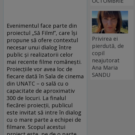
OCTOMBRIE
Evenimentul face parte din
proiectul „Să Film!”, care îşi
Privirea ei
propune să ofere contextul
pierdută, de
necesar unui dialog între
copil
public şi realizatorii celor
neajutorat
mai recente filme româneşti.
Ana Maria
Proiecţiile vor avea loc de
SANDU
fiecare dată în Sala de cinema
din UNATC – o sală cu o
capacitate de aproximativ
300 de locuri. La finalul
fiecărei proiecţii, publicul
este invitat să intre în dialog
cu o mare parte a echipei de
filmare. Scopul acestui
proiect este, pe de o parte,