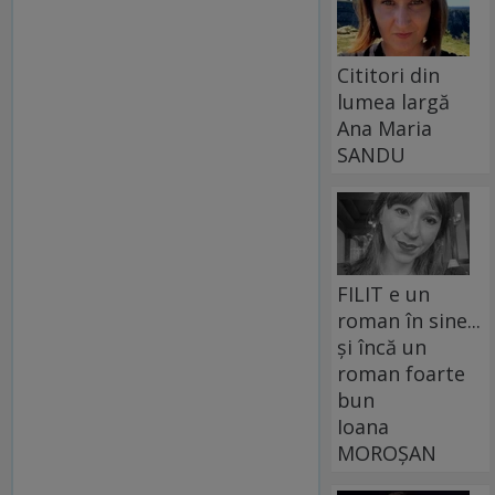
Cititori din
lumea largă
Ana Maria
SANDU
FILIT e un
roman în sine...
și încă un
roman foarte
bun
Ioana
MOROȘAN