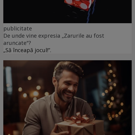
publicitate
De unde vine expresia „Zarurile au fost
aruncate"?
„Să înceapă jocul!”.