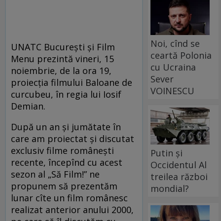
Noi, cînd se
UNATC Bucureşti şi Film
ceartă Polonia
Menu prezintă vineri, 15
cu Ucraina
noiembrie, de la ora 19,
Sever
proiecţia filmului Baloane de
VOINESCU
curcubeu, în regia lui Iosif
Demian.
După un an şi jumătate în
care am proiectat şi discutat
exclusiv filme româneşti
Putin și
recente, începînd cu acest
Occidentul Al
sezon al „Să Film!” ne
treilea război
propunem să prezentăm
mondial?
lunar cîte un film românesc
realizat anterior anului 2000,