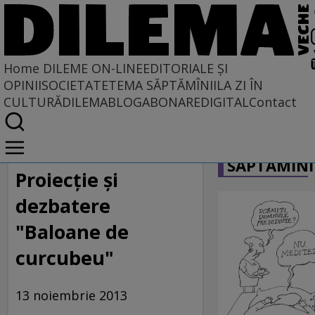
Home
DILEME ON-LINE
EDITORIALE ȘI
OPINII
SOCIETATE
TEMA SĂPTĂMÎNII
LA ZI ÎN
CULTURĂ
DILEMABLOG
ABONARE
DIGITAL
Contact
Home
CARICATU
Dileme on-line
SĂPTĂMÎNI
Proiecţie şi
dezbatere
"Baloane de
curcubeu"
13 noiembrie 2013