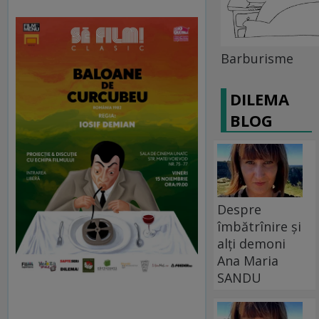
Barburisme
DILEMA
BLOG
Despre
îmbătrînire și
alți demoni
Ana Maria
SANDU