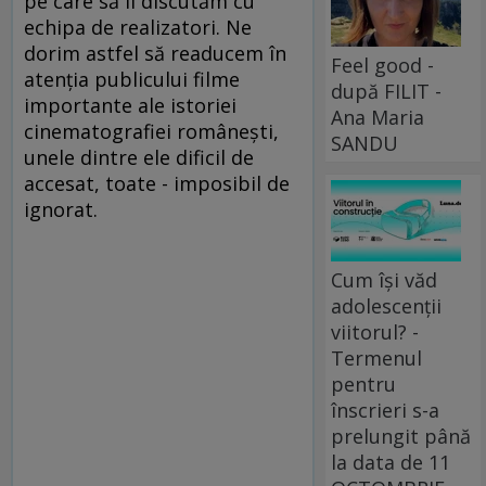
pe care să îl discutăm cu
echipa de realizatori. Ne
dorim astfel să readucem în
Feel good -
atenţia publicului filme
după FILIT -
importante ale istoriei
Ana Maria
cinematografiei româneşti,
SANDU
unele dintre ele dificil de
accesat, toate - imposibil de
ignorat.
Cum își văd
adolescenții
viitorul? -
Termenul
pentru
înscrieri s-a
prelungit până
la data de 11