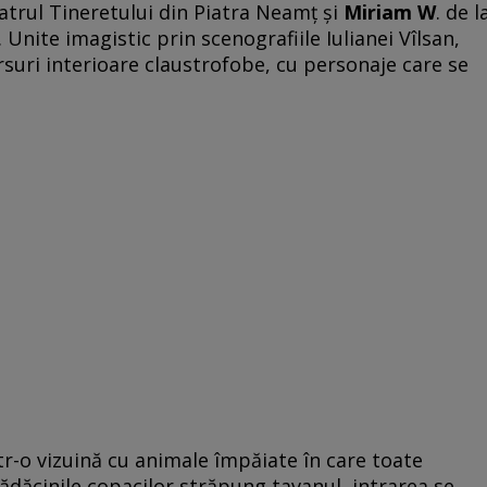
atrul Tineretului din Piatra Neamţ şi
Miriam W
. de l
 Unite imagistic prin scenografiile Iulianei Vîlsan,
suri interioare claustrofobe, cu personaje care se
ntr-o vizuină cu animale împăiate în care toate
Rădăcinile copacilor străpung tavanul, intrarea se