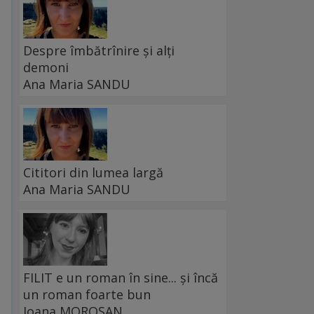
Despre îmbătrînire și alți
demoni
Ana Maria SANDU
Cititori din lumea largă
Ana Maria SANDU
FILIT e un roman în sine... și încă
un roman foarte bun
Ioana MOROȘAN