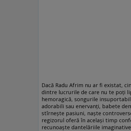
Dacă Radu Afrim nu ar fi existat, cin
dintre lucrurile de care nu te poţi lip
hemoragică, songurile insuportabil 
adorabili sau enervanţi, babete deme
stîrneşte pasiuni, naşte controvers
regizorul oferă în acelaşi timp conf
recunoaşte dantelăriile imaginative