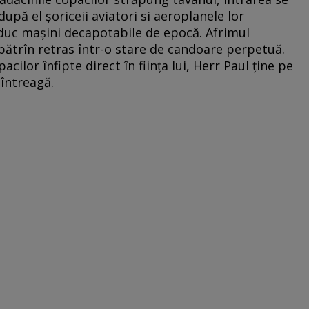
upă el şoriceii aviatori si aeroplanele lor
duc maşini decapotabile de epocă. Afrimul
 bătrîn retras într-o stare de candoare perpetuă.
cilor înfipte direct în fiinţa lui, Herr Paul ţine pe
întreagă.