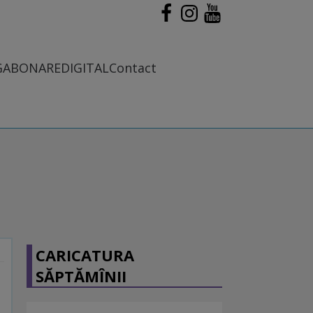
G
ABONARE
DIGITAL
Contact
CARICATURA
SĂPTĂMÎNII