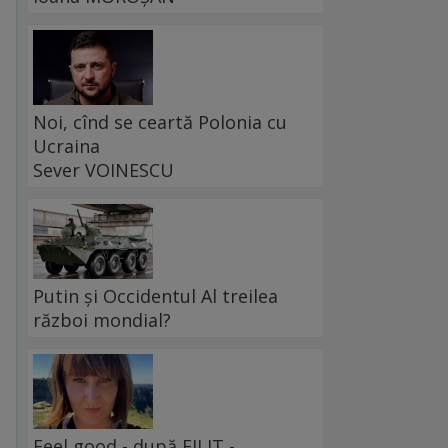
Noi, cînd se ceartă Polonia cu
Ucraina
Sever VOINESCU
Putin și Occidentul Al treilea
război mondial?
Feel good - după FILIT -