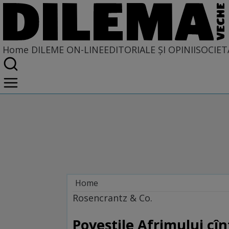
Home
DILEME ON-LINE
EDITORIALE ȘI OPINII
SOCIET
Home
Dileme on-line
Rosencrantz & Co.
Poveștile Afrimului cîn