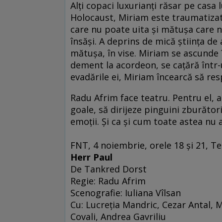
Alţi copaci luxurianţi răsar pe casa
Holocaust, Miriam este traumatizat
care nu poate uita şi mătuşa care n
însăşi. A deprins de mică ştiinţa de
mătuşa, în vise. Miriam se ascunde 
dement la acordeon, se caţără într-u
evadările ei, Miriam încearcă să res
Radu Afrim face teatru. Pentru el,
goale, să dirijeze pinguini zburăto
emoţii. Şi ca şi cum toate astea nu a
FNT, 4 noiembrie, orele 18 şi 21, T
Herr Paul
De Tankred Dorst
Regie: Radu Afrim
Scenografie: Iuliana Vîlsan
Cu: Lucreţia Mandric, Cezar Antal, 
Covali, Andrea Gavriliu