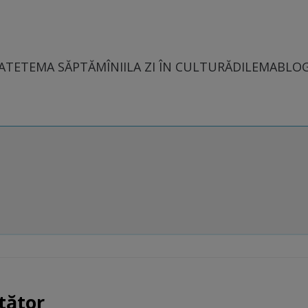
ATE
TEMA SĂPTĂMÎNII
LA ZI ÎN CULTURĂ
DILEMABLO
tător