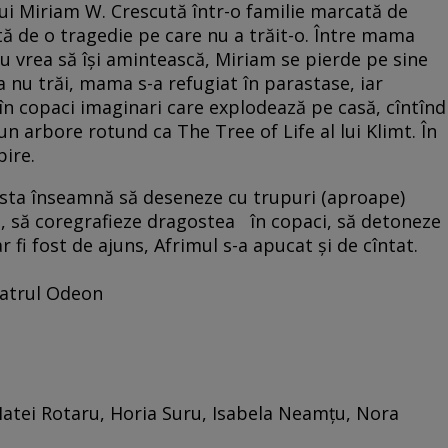
 lui Miriam W. Crescută într-o familie marcată de
ă de o tragedie pe care nu a trăit-o. Între mama
u vrea să îşi amintească, Miriam se pierde pe sine
 a nu trăi, mama s-a refugiat în parastase, iar
în copaci imaginari care explodează pe casă, cîntînd
n arbore rotund ca The Tree of Life al lui Klimt. În
pire.
 asta înseamnă să deseneze cu trupuri (aproape)
ri, să coregrafieze dragostea în copaci, să detoneze
r fi fost de ajuns, Afrimul s-a apucat şi de cîntat.
eatrul Odeon
Matei Rotaru, Horia Suru, Isabela Neamțu, Nora