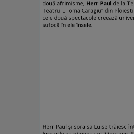
două afrimisme,
Herr Paul
de la Te
Teatrul „Toma Caragiu” din Ploieşti.
cele două spectacole creează univer
sufocă în ele însele.
Herr Paul şi sora sa Luise trăiesc î
lucrurile au dimensiuni liliputane. 