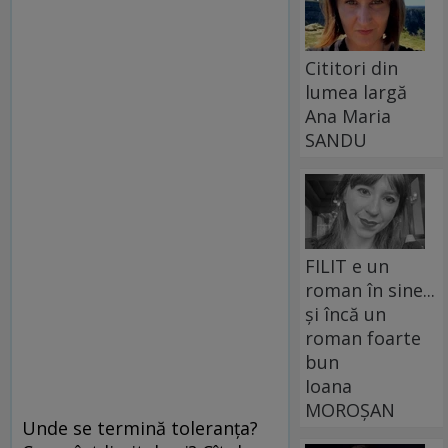
Cititori din
lumea largă
Ana Maria
SANDU
FILIT e un
roman în sine...
și încă un
roman foarte
bun
Ioana
MOROȘAN
Unde se termină toleranța?