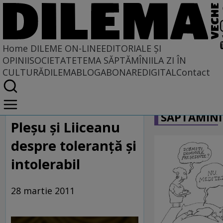
Home
DILEME ON-LINE
EDITORIALE ȘI
OPINII
SOCIETATE
TEMA SĂPTĂMÎNII
LA ZI ÎN
CULTURĂ
DILEMABLOG
ABONARE
DIGITAL
Contact
Home
CARICATU
Dileme on-line
SĂPTĂMÎNI
Pleșu și Liiceanu
despre toleranță și
intolerabil
28 martie 2011