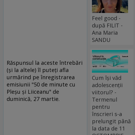
Feel good -
după FILIT -
Ana Maria
SANDU
Răspunsul la aceste întrebări
(și la altele) îl puteți afla
urmărind pe înregistrarea
Cum își văd
emisiunii "50 de minute cu
adolescenții
Pleșu și Liiceanu" de
viitorul? -
duminică, 27 martie.
Termenul
pentru
înscrieri s-a
prelungit până
la data de 11