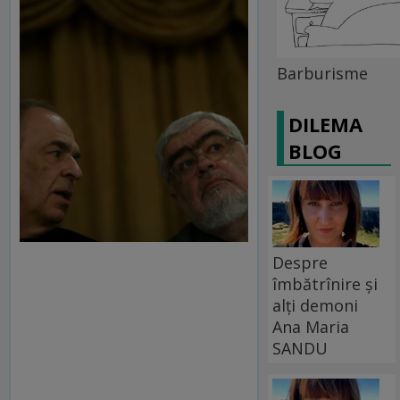
Barburisme
DILEMA
BLOG
Despre
îmbătrînire și
alți demoni
Ana Maria
SANDU