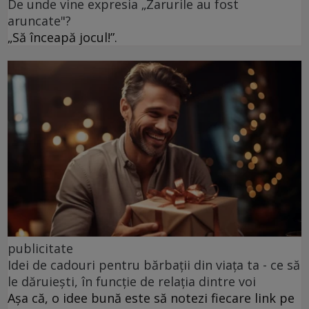
De unde vine expresia „Zarurile au fost
aruncate"?
„Să înceapă jocul!”.
publicitate
Idei de cadouri pentru bărbații din viața ta - ce să
le dăruiești, în funcție de relația dintre voi
Așa că, o idee bună este să notezi fiecare link pe