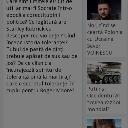
Care sînt limitele ei? Cît de
util ar mai fi Socrate într-o
epocă a corectitudinii
politice? Ce legătură are
Noi, cînd se
Stanley Kubrick cu
ceartă Polonia
descoperirea violenței? Cînd
cu Ucraina
începe istoria toleranței?
Sever
Tubul de pastă de dinți
VOINESCU
trebuie apăsat de sus sau de
jos? De ce căsnicia
încurajează spiritul de
toleranță pînă la martiraj?
Care e secretul toleranței în
Putin și
cuplu pentru Roger Moore?
Occidentul Al
treilea război
mondial?