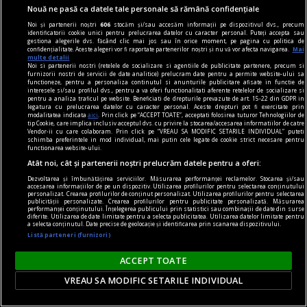
Nouă ne pasă ca datele tale personale să rămână confidențiale
Noi și partenerii noștri
606
stocăm și/sau accesăm informații pe dispozitivul dvs., precum
identificatorii cookie unici pentru prelucrarea datelor cu caracter personal. Puteți accepta sau
gestiona alegerile dvs. făcând clic mai jos sau în orice moment, pe pagina cu politica de
confidențialitate. Aceste alegeri vor fi raportate partenerilor noștri și nu vă vor afecta navigarea.
Mai
multe detalii
Noi si partenerii nostri (retelele de socializare si agentiile de publicitate partenere, precum si
furnizorii nostri de servicii de date analitice) prelucram date pentru a permite website-ului sa
functioneze, pentru a personaliza continutul si anunturile publicitare afisate in functie de
interesele si/sau profilul dvs., pentru a va oferi functionalitati aferente retelelor de socializare si
pentru a analiza traficul pe website. Beneficiati de drepturile prevazute de art. 15-22 din GDPR in
legatura cu prelucrarea datelor cu caracter personal. Aceste drepturi pot fi exercitate prin
modalitatea indicata
aici
. Prin click pe “ACCEPT TOATE”, acceptati folosirea tuturor Tehnologiilor de
tip Cookie, care implica inclusiv acceptul dvs. cu privire la stocarea/accesarea informatiilor de catre
Vendor-ii cu care colaboram. Prin click pe “VREAU SA MODIFIC SETARILE INDIVIDUAL” puteti
schimba preferintele in mod individual, mai putin cele legate de cookie strict necesare pentru
functionarea website-ului.
Atât noi, cât și partenerii noștri prelucrăm datele pentru a oferi:
Dezvoltarea și îmbunătățirea serviciilor. Măsurarea performanței reclamelor. Stocarea și/sau
accesarea informațiilor de pe un dispozitiv. Utilizarea profilurilor pentru selectarea conținutului
Tezaurul din adâncuri: Cum rescrie o epavă
personalizat. Crearea profilurilor de conținut personalizat. Utilizarea profilurilor pentru selectarea
publicității personalizate. Crearea profilurilor pentru publicitate personalizată. Măsurarea
romană istoria comerțului cu vin. „Una dintre
performanței conținutului. Înțelegerea publicului prin statistici sau combinații de date din surse
diferite. Utilizarea de date limitate pentru a selecta publicitatea. Utilizarea datelor limitate pentru
cele mai importante descoperiri recente din
a selecta conținutul. Date precise de geolocație și identificarea prin scanarea dispozitivului.
Listă parteneri (furnizori)
domeniul arheologiei subacvatice”
Scafandrii italieni au descoperit epava unei nave
ACCEPT TOATE
romane în largul Siciliei, plină până la refuz cu
VREAU SA MODIFIC SETARILE INDIVIDUAL
sute de amfore în stare foarte bună, folosite