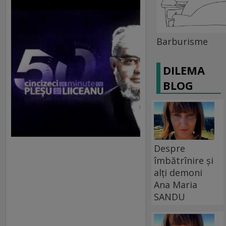
Barburisme
DILEMA
BLOG
Despre
îmbătrînire și
alți demoni
Ana Maria
SANDU