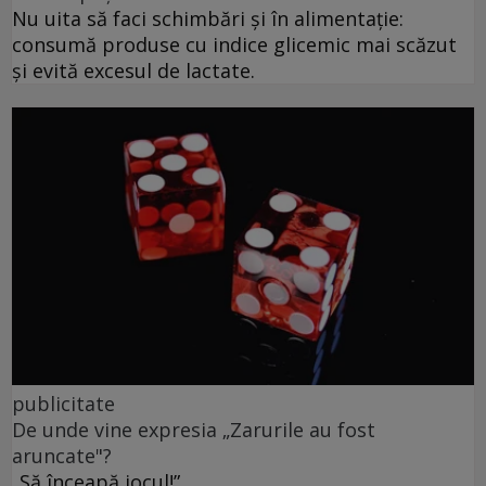
Nu uita să faci schimbări și în alimentație:
consumă produse cu indice glicemic mai scăzut
și evită excesul de lactate.
publicitate
De unde vine expresia „Zarurile au fost
aruncate"?
„Să înceapă jocul!”.