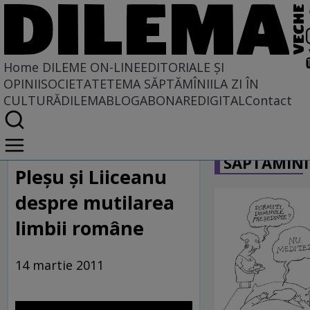
Home
DILEME ON-LINE
EDITORIALE ȘI
OPINII
SOCIETATE
TEMA SĂPTĂMÎNII
LA ZI ÎN
CULTURĂ
DILEMABLOG
ABONARE
DIGITAL
Contact
Home
CARICATU
Dileme on-line
SĂPTĂMÎNI
Pleşu şi Liiceanu
despre mutilarea
limbii române
14 martie 2011