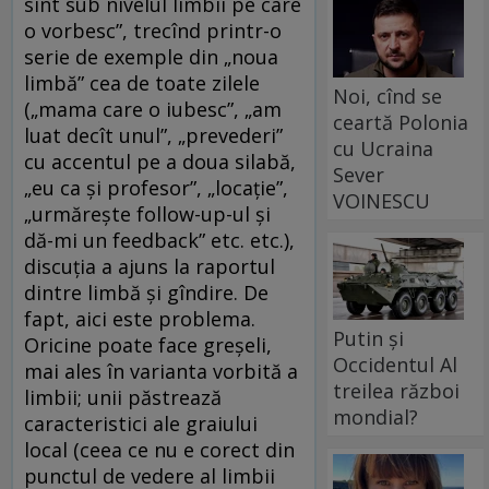
sînt sub nivelul limbii pe care
o vorbesc”, trecînd printr-o
serie de exemple din „noua
limbă” cea de toate zilele
Noi, cînd se
(„mama care o iubesc”, „am
ceartă Polonia
luat decît unul”, „prevederi”
cu Ucraina
cu accentul pe a doua silabă,
Sever
„eu ca şi profesor”, „locaţie”,
VOINESCU
„urmăreşte follow-up-ul şi
dă-mi un feedback” etc. etc.),
discuţia a ajuns la raportul
dintre limbă şi gîndire. De
fapt, aici este problema.
Putin și
Oricine poate face greşeli,
Occidentul Al
mai ales în varianta vorbită a
treilea război
limbii; unii păstrează
mondial?
caracteristici ale graiului
local (ceea ce nu e corect din
punctul de vedere al limbii