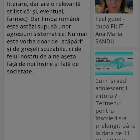
literare, dar are o relevanţă
stilistică; şi, eventual,
Feel good -
farmec). Dar limba română
după FILIT -
este astăzi supusă unor
Ana Maria
agresiuni sistematice. Nu mai
SANDU
este vorba doar de „scăpări”
şi de greşeli scuzabile, ci de
felul nostru de a ne aşeza
faţă de noi înşine şi faţă de
societate.
Cum își văd
adolescenții
viitorul? -
Termenul
pentru
înscrieri s-a
prelungit până
la data de 11