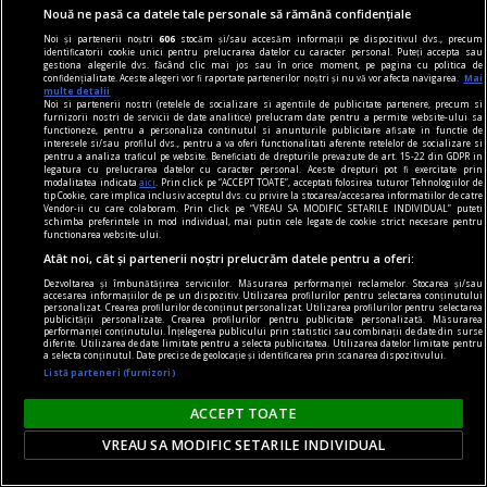
Nouă ne pasă ca datele tale personale să rămână confidențiale
Noi și partenerii noștri
606
stocăm și/sau accesăm informații pe dispozitivul dvs., precum
identificatorii cookie unici pentru prelucrarea datelor cu caracter personal. Puteți accepta sau
gestiona alegerile dvs. făcând clic mai jos sau în orice moment, pe pagina cu politica de
confidențialitate. Aceste alegeri vor fi raportate partenerilor noștri și nu vă vor afecta navigarea.
Mai
multe detalii
Noi si partenerii nostri (retelele de socializare si agentiile de publicitate partenere, precum si
furnizorii nostri de servicii de date analitice) prelucram date pentru a permite website-ului sa
functioneze, pentru a personaliza continutul si anunturile publicitare afisate in functie de
interesele si/sau profilul dvs., pentru a va oferi functionalitati aferente retelelor de socializare si
pentru a analiza traficul pe website. Beneficiati de drepturile prevazute de art. 15-22 din GDPR in
legatura cu prelucrarea datelor cu caracter personal. Aceste drepturi pot fi exercitate prin
modalitatea indicata
aici
. Prin click pe “ACCEPT TOATE”, acceptati folosirea tuturor Tehnologiilor de
tip Cookie, care implica inclusiv acceptul dvs. cu privire la stocarea/accesarea informatiilor de catre
Vendor-ii cu care colaboram. Prin click pe “VREAU SA MODIFIC SETARILE INDIVIDUAL” puteti
Drona căzută în Bulgaria este „cel mai probabil”
schimba preferintele in mod individual, mai putin cele legate de cookie strict necesare pentru
functionarea website-ului.
ucraineană, transmite Ministerul Apărării de la
Atât noi, cât și partenerii noștri prelucrăm datele pentru a oferi:
Sofia
Dezvoltarea și îmbunătățirea serviciilor. Măsurarea performanței reclamelor. Stocarea și/sau
Ministerul bulgar al Apărării a transmis că drona
accesarea informațiilor de pe un dispozitiv. Utilizarea profilurilor pentru selectarea conținutului
personalizat. Crearea profilurilor de conținut personalizat. Utilizarea profilurilor pentru selectarea
prăbușită sâmbătă, 8 august, este „cel mai
publicității personalizate. Crearea profilurilor pentru publicitate personalizată. Măsurarea
performanței conținutului. Înțelegerea publicului prin statistici sau combinații de date din surse
probabil” o dronă-momeală de tip Maya, folosită
diferite. Utilizarea de date limitate pentru a selecta publicitatea. Utilizarea datelor limitate pentru
a selecta conținutul. Date precise de geolocație și identificarea prin scanarea dispozitivului.
pe scară largă de forțele armate ucrainene.
Listă parteneri (furnizori)
ACCEPT TOATE
VREAU SA MODIFIC SETARILE INDIVIDUAL