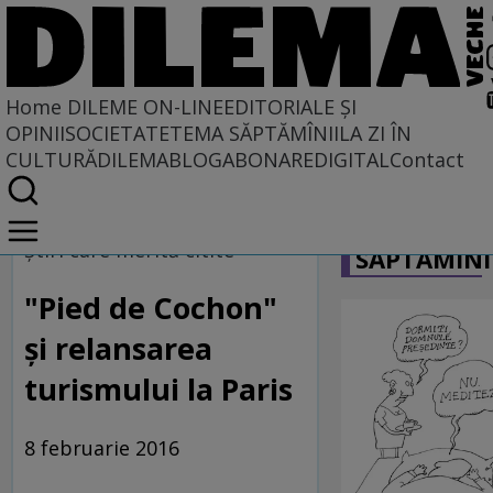
Home
DILEME ON-LINE
EDITORIALE ȘI
OPINII
SOCIETATE
TEMA SĂPTĂMÎNII
LA ZI ÎN
CULTURĂ
DILEMABLOG
ABONARE
DIGITAL
Contact
Home
CARICATU
Dileme on-line
Ştiri care merită citite
SĂPTĂMÎNI
"Pied de Cochon"
și relansarea
turismului la Paris
8 februarie 2016