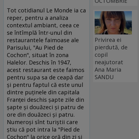
OCTOMBRIE
Tot cotidianul Le Monde ia ca
reper, pentru a analiza
contextul ambiant, ceea ce
se întîmplă într-unul din
Privirea ei
restaurantele faimoase ale
pierdută, de
Parisului, "Au Pied de
copil
Cochon", situat în zona
neajutorat
Halelor. Deschis în 1947,
Ana Maria
acest restaurant este faimos
SANDU
pentru supa sa de ceapă dar
şi pentru faptul că este unul
dintre puţinele din capitala
Franţei deschis şapte zile din
şapte şi douăzeci şi patru de
ore din douăzeci şi patru.
Numeroşi sînt turiştii care
ştiu că pot intra la "Pied de
Cochon" la orice oră din zi şi