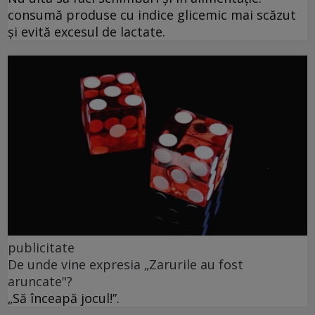
consumă produse cu indice glicemic mai scăzut
și evită excesul de lactate.
publicitate
De unde vine expresia „Zarurile au fost
aruncate"?
„Să înceapă jocul!”.