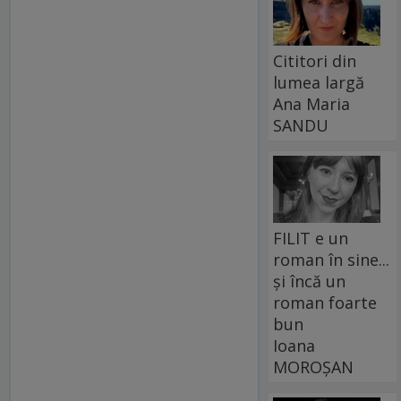
Cititori din
lumea largă
Ana Maria
SANDU
FILIT e un
roman în sine...
și încă un
roman foarte
bun
Ioana
MOROȘAN