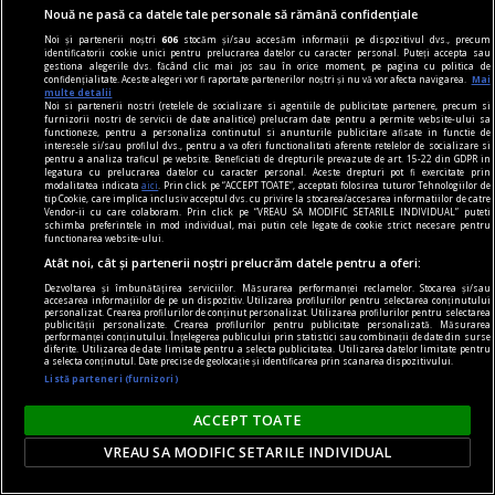
Nouă ne pasă ca datele tale personale să rămână confidențiale
Noi și partenerii noștri
606
stocăm și/sau accesăm informații pe dispozitivul dvs., precum
identificatorii cookie unici pentru prelucrarea datelor cu caracter personal. Puteți accepta sau
gestiona alegerile dvs. făcând clic mai jos sau în orice moment, pe pagina cu politica de
confidențialitate. Aceste alegeri vor fi raportate partenerilor noștri și nu vă vor afecta navigarea.
Mai
multe detalii
Filmul premiat la Berlin despre drama copiilor
Noi si partenerii nostri (retelele de socializare si agentiile de publicitate partenere, precum si
furnizorii nostri de servicii de date analitice) prelucram date pentru a permite website-ului sa
rămași acasă: „Sunt părinți care pleacă noaptea,
functioneze, pentru a personaliza continutul si anunturile publicitare afisate in functie de
interesele si/sau profilul dvs., pentru a va oferi functionalitati aferente retelelor de socializare si
iar copiii se trezesc dimineața fără mamă sau
pentru a analiza traficul pe website. Beneficiati de drepturile prevazute de art. 15-22 din GDPR in
legatura cu prelucrarea datelor cu caracter personal. Aceste drepturi pot fi exercitate prin
tată“
modalitatea indicata
aici
. Prin click pe “ACCEPT TOATE”, acceptati folosirea tuturor Tehnologiilor de
tip Cookie, care implica inclusiv acceptul dvs. cu privire la stocarea/accesarea informatiilor de catre
Sute de mii de copii din România sunt nevoiți să
Vendor-ii cu care colaboram. Prin click pe “VREAU SA MODIFIC SETARILE INDIVIDUAL” puteti
schimba preferintele in mod individual, mai putin cele legate de cookie strict necesare pentru
se maturizeze înainte de vreme și trăiesc drame
functionarea website-ului.
Atât noi, cât și partenerii noștri prelucrăm datele pentru a oferi:
mai mici sau mai mari din cauza plecării
Dezvoltarea și îmbunătățirea serviciilor. Măsurarea performanței reclamelor. Stocarea și/sau
părinților la muncă, în străinătate. Fenomenul
accesarea informațiilor de pe un dispozitiv. Utilizarea profilurilor pentru selectarea conținutului
personalizat. Crearea profilurilor de conținut personalizat. Utilizarea profilurilor pentru selectarea
este vizibil de pe Lună, dar abia anul acesta au
publicității personalizate. Crearea profilurilor pentru publicitate personalizată. Măsurarea
performanței conținutului. Înțelegerea publicului prin statistici sau combinații de date din surse
apărut primele lungmetraje de ficțiune cu acest
diferite. Utilizarea de date limitate pentru a selecta publicitatea. Utilizarea datelor limitate pentru
a selecta conținutul. Date precise de geolocație și identificarea prin scanarea dispozitivului.
subiect.
Listă parteneri (furnizori)
ACCEPT TOATE
VREAU SA MODIFIC SETARILE INDIVIDUAL