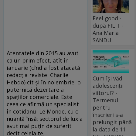
Feel good -
după FILIT -
Ana Maria
SANDU
Atentatele din 2015 au avut
ca un prim efect, atît în
ianuarie (cînd a fost atacată
redacţia revistei Charlie
Cum își văd
Hebdo) cît şi în noiembrie, o
adolescenții
puternică dezertare a
viitorul? -
spaţiilor comerciale. Este
Termenul
ceea ce afirmă un specialist
pentru
în cotidanul Le Monde, cu o
înscrieri s-a
nuanţă însă: sectorul de lux a
prelungit până
avut mai puţin de suferit
la data de 11
decît celelalte.