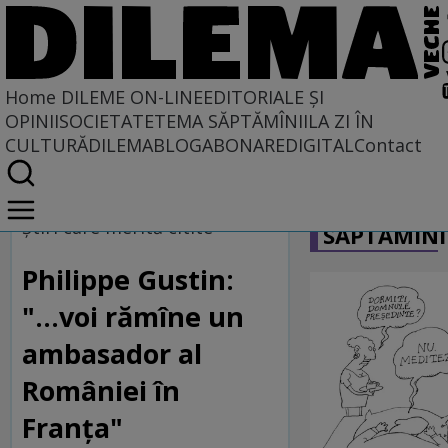
Home
DILEME ON-LINE
EDITORIALE ȘI
OPINII
SOCIETATE
TEMA SĂPTĂMÎNII
LA ZI ÎN
CULTURĂ
DILEMABLOG
ABONARE
DIGITAL
Contact
Home
CARICATU
Dileme on-line
Ştiri care merită citite
SĂPTĂMÎNI
Philippe Gustin:
"...voi rămîne un
ambasador al
României în
Franţa"