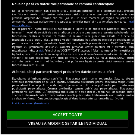
Nouă ne pasă ca datele tale personale să rămână confidențiale
Noi și partenerii noștri
606
stocăm și/sau accesăm informații pe dispozitivul dvs., precum
identificatorii cookie unici pentru prelucrarea datelor cu caracter personal. Puteți accepta sau
gestiona alegerile dvs. făcând clic mai jos sau în orice moment, pe pagina cu politica de
confidențialitate. Aceste alegeri vor fi raportate partenerilor noștri și nu vă vor afecta navigarea.
Mai
multe detalii
Noi si partenerii nostri (retelele de socializare si agentiile de publicitate partenere, precum si
furnizorii nostri de servicii de date analitice) prelucram date pentru a permite website-ului sa
functioneze, pentru a personaliza continutul si anunturile publicitare afisate in functie de
material susținut de iqos
interesele si/sau profilul dvs., pentru a va oferi functionalitati aferente retelelor de socializare si
pentru a analiza traficul pe website. Beneficiati de drepturile prevazute de art. 15-22 din GDPR in
Omid Ghannadi, creatorul instalației IQOS x
legatura cu prelucrarea datelor cu caracter personal. Aceste drepturi pot fi exercitate prin
modalitatea indicata
aici
. Prin click pe “ACCEPT TOATE”, acceptati folosirea tuturor Tehnologiilor de
DIPLOMA: Apreciez că sînt companii care se
tip Cookie, care implica inclusiv acceptul dvs. cu privire la stocarea/accesarea informatiilor de catre
Vendor-ii cu care colaboram. Prin click pe “VREAU SA MODIFIC SETARILE INDIVIDUAL” puteti
implică atît de vizibil în sprijinul comunității
schimba preferintele in mod individual, mai putin cele legate de cookie strict necesare pentru
functionarea website-ului.
El este omul din spatele instalației imersive IQOS
Atât noi, cât și partenerii noștri prelucrăm datele pentru a oferi:
proiectată special pentru ediția de anul acesta a
Dezvoltarea și îmbunătățirea serviciilor. Măsurarea performanței reclamelor. Stocarea și/sau
festivalului DIPLOMA.
accesarea informațiilor de pe un dispozitiv. Utilizarea profilurilor pentru selectarea conținutului
personalizat. Crearea profilurilor de conținut personalizat. Utilizarea profilurilor pentru selectarea
publicității personalizate. Crearea profilurilor pentru publicitate personalizată. Măsurarea
performanței conținutului. Înțelegerea publicului prin statistici sau combinații de date din surse
diferite. Utilizarea de date limitate pentru a selecta publicitatea. Utilizarea datelor limitate pentru
Parteneri
a selecta conținutul. Date precise de geolocație și identificarea prin scanarea dispozitivului.
Listă parteneri (furnizori)
ACCEPT TOATE
VREAU SA MODIFIC SETARILE INDIVIDUAL