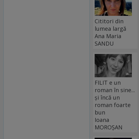
Cititori din
lumea largă
Ana Maria
SANDU
FILIT e un
roman în sine...
și încă un
roman foarte
bun
Ioana
MOROȘAN