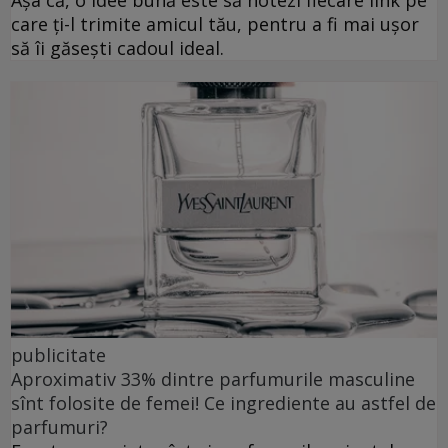
Așa că, o idee bună este să notezi fiecare link pe
care ți-l trimite amicul tău, pentru a fi mai ușor
să îi găsești cadoul ideal.
publicitate
Aproximativ 33% dintre parfumurile masculine
sînt folosite de femei! Ce ingrediente au astfel de
parfumuri?