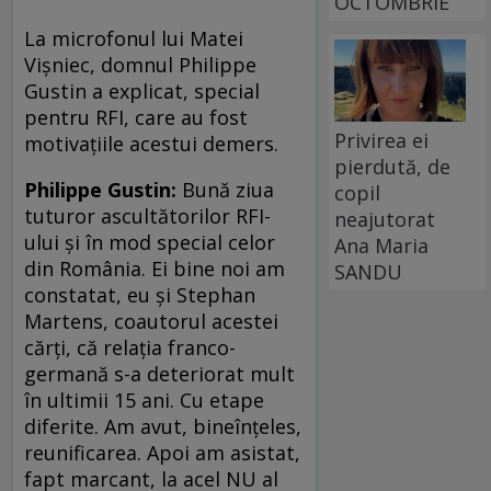
OCTOMBRIE
La microfonul lui Matei
Vişniec, domnul Philippe
Gustin a explicat, special
pentru RFI, care au fost
Privirea ei
motivaţiile acestui demers.
pierdută, de
Philippe Gustin:
Bună ziua
copil
tuturor ascultătorilor RFI-
neajutorat
ului şi în mod special celor
Ana Maria
din România. Ei bine noi am
SANDU
constatat, eu şi Stephan
Martens, coautorul acestei
cărţi, că relaţia franco-
germană s-a deteriorat mult
în ultimii 15 ani. Cu etape
diferite. Am avut, bineînţeles,
reunificarea. Apoi am asistat,
fapt marcant, la acel NU al