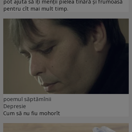
pot ajuta să îți menții pielea tînără și frumoasă
pentru cît mai mult timp.
poemul săptămînii
Depresie
Cum să nu fiu mohorît