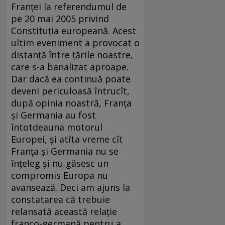
Franţei la referendumul de
pe 20 mai 2005 privind
Constituţia europeană. Acest
ultim eveniment a provocat o
distanţă între ţările noastre,
care s-a banalizat aproape.
Dar dacă ea continuă poate
deveni periculoasă întrucît,
după opinia noastră, Franţa
şi Germania au fost
întotdeauna motorul
Europei, şi atîta vreme cît
Franţa şi Germania nu se
înţeleg şi nu găsesc un
compromis Europa nu
avansează. Deci am ajuns la
constatarea că trebuie
relansată această relaţie
franco-germană pentru a