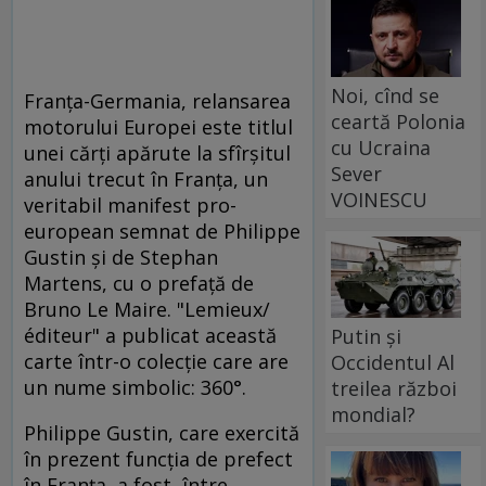
Noi, cînd se
Franţa-Germania, relansarea
ceartă Polonia
motorului Europei este titlul
cu Ucraina
unei cărţi apărute la sfîrşitul
Sever
anului trecut în Franţa, un
VOINESCU
veritabil manifest pro-
european semnat de Philippe
Gustin şi de Stephan
Martens, cu o prefaţă de
Bruno Le Maire. "Lemieux/
éditeur" a publicat această
Putin și
carte într-o colecţie care are
Occidentul Al
un nume simbolic: 360°.
treilea război
mondial?
Philippe Gustin, care exercită
în prezent funcţia de prefect
în Franţa, a fost, între