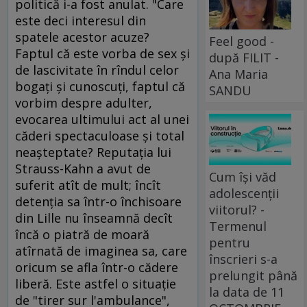
politică i-a fost anulat. "Care
este deci interesul din
spatele acestor acuze?
Feel good -
Faptul că este vorba de sex şi
după FILIT -
de lascivitate în rîndul celor
Ana Maria
bogaţi şi cunoscuţi, faptul că
SANDU
vorbim despre adulter,
evocarea ultimului act al unei
căderi spectaculoase şi total
neaşteptate? Reputaţia lui
Strauss-Kahn a avut de
Cum își văd
suferit atît de mult; încît
adolescenții
detenţia sa într-o închisoare
viitorul? -
din Lille nu înseamnă decît
Termenul
încă o piatră de moară
pentru
atîrnată de imaginea sa, care
înscrieri s-a
oricum se afla într-o cădere
prelungit până
liberă. Este astfel o situaţie
la data de 11
de "tirer sur l'ambulance",