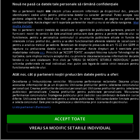
Ambulanță întoarsă din drum la Ploiești, în timp
Nouă ne pasă ca datele tale personale să rămână confidențiale
ce transporta un adolescent înjunghiat.
Noi și partenerii noștri
606
stocăm și/sau accesăm informații pe dispozitivul dvs., precum
Bulevardul era blocat pentru Zilele Orașului
identificatorii cookie unici pentru prelucrarea datelor cu caracter personal. Puteți accepta sau
gestiona alegerile dvs. făcând clic mai jos sau în orice moment, pe pagina cu politica de
O ambulanță care transporta un adolescent de
confidențialitate. Aceste alegeri vor fi raportate partenerilor noștri și nu vă vor afecta navigarea.
Mai
multe detalii
15 ani înjunghiat a fost întoarsă din drum
Noi si partenerii nostri (retelele de socializare si agentiile de publicitate partenere, precum si
furnizorii nostri de servicii de date analitice) prelucram date pentru a permite website-ului sa
sâmbătă, 8 august, la Ploiești, după ce
functioneze, pentru a personaliza continutul si anunturile publicitare afisate in functie de
interesele si/sau profilul dvs., pentru a va oferi functionalitati aferente retelelor de socializare si
bulevardul pe care circula a fost blocat în
pentru a analiza traficul pe website. Beneficiati de drepturile prevazute de art. 15-22 din GDPR in
legatura cu prelucrarea datelor cu caracter personal. Aceste drepturi pot fi exercitate prin
contextul evenimentelor organizate pentru zilele
modalitatea indicata
aici
. Prin click pe “ACCEPT TOATE”, acceptati folosirea tuturor Tehnologiilor de
tip Cookie, care implica inclusiv acceptul dvs. cu privire la stocarea/accesarea informatiilor de catre
orașului.
Vendor-ii cu care colaboram. Prin click pe “VREAU SA MODIFIC SETARILE INDIVIDUAL” puteti
schimba preferintele in mod individual, mai putin cele legate de cookie strict necesare pentru
functionarea website-ului.
Atât noi, cât și partenerii noștri prelucrăm datele pentru a oferi:
Dezvoltarea și îmbunătățirea serviciilor. Măsurarea performanței reclamelor. Stocarea și/sau
accesarea informațiilor de pe un dispozitiv. Utilizarea profilurilor pentru selectarea conținutului
personalizat. Crearea profilurilor de conținut personalizat. Utilizarea profilurilor pentru selectarea
publicității personalizate. Crearea profilurilor pentru publicitate personalizată. Măsurarea
performanței conținutului. Înțelegerea publicului prin statistici sau combinații de date din surse
diferite. Utilizarea de date limitate pentru a selecta publicitatea. Utilizarea datelor limitate pentru
a selecta conținutul. Date precise de geolocație și identificarea prin scanarea dispozitivului.
Listă parteneri (furnizori)
ACCEPT TOATE
VREAU SA MODIFIC SETARILE INDIVIDUAL