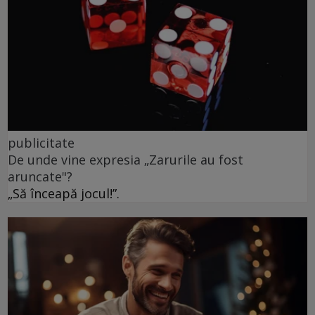
publicitate
De unde vine expresia „Zarurile au fost
aruncate"?
„Să înceapă jocul!”.