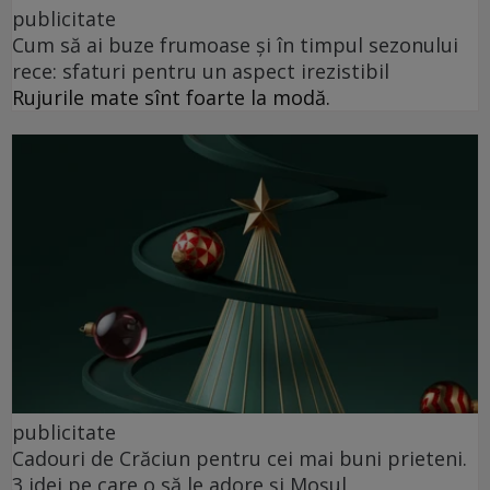
publicitate
Cum să ai buze frumoase şi în timpul sezonului
rece: sfaturi pentru un aspect irezistibil
Rujurile mate sînt foarte la modă.
publicitate
Cadouri de Crăciun pentru cei mai buni prieteni.
3 idei pe care o să le adore și Moșul