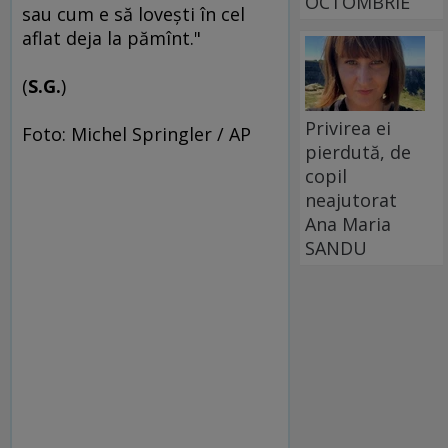
OCTOMBRIE
sau cum e să loveşti în cel
aflat deja la pămînt."
(
S.G.
)
Privirea ei
Foto: Michel Springler / AP
pierdută, de
copil
neajutorat
Ana Maria
SANDU