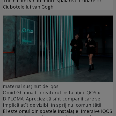
Tocmai îmi vin în minte spălarea picioarelor,
Ciubotele lui van Gogh
material susținut de iqos
Omid Ghannadi, creatorul instalației IQOS x
DIPLOMA: Apreciez că sînt companii care se
implică atît de vizibil în sprijinul comunității
El este omul din spatele instalației imersive IQOS