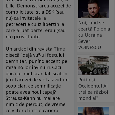
Lille. Demonstrarea acuzei de
complicitate: ştia DSK (sau
nu) că invitatele la
Noi, cînd se
petrecerile cu iz libertin la
ceartă Polonia
care a luat parte, erau (sau
cu Ucraina
nu) prostituate.
Sever
VOINESCU
Un articol din revista
Time
disecă "déjà vu"-ul fostului
demnitar, punînd accent pe
miza noilor învinuiri. Căci
dacă primul scandal iscat în
jurul acuzei de viol a avut un
Putin și
scop clar, ce semnificaţie
Occidentul Al
poate avea noul tapaj?
treilea război
Strauss-Kahn nu mai are
mondial?
nimic de pierdut, de vreme
ce viitorul într-o carieră