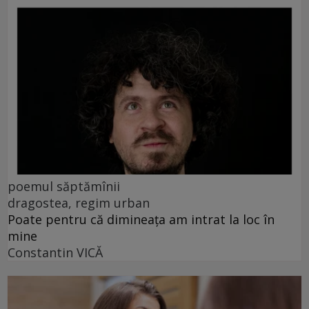
poemul săptămînii
dragostea, regim urban
Poate pentru că dimineața am intrat la loc în
mine
Constantin VICĂ