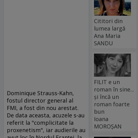
Cititori din
lumea largă
Ana Maria
SANDU
FILIT e un
roman în sine...
Dominique Strauss-Kahn,
și încă un
fostul director general al
roman foarte
FMI, a fost din nou arestat.
bun
De data aceasta, acuzele s-au
Ioana
referit la "complicitate la
MOROȘAN
proxenetism", iar audierile au
avut loc în Nordul Franţei, la