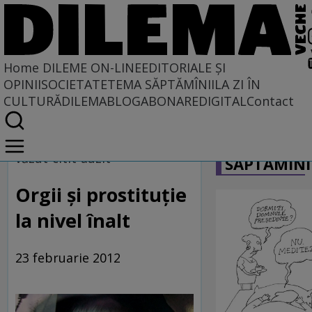
Home
DILEME ON-LINE
EDITORIALE ȘI
OPINII
SOCIETATE
TEMA SĂPTĂMÎNII
LA ZI ÎN
CULTURĂ
DILEMABLOG
ABONARE
DIGITAL
Contact
Home
CARICATU
Dileme on-line
văzut-citit-auzit
SĂPTĂMÎNI
Orgii şi prostituţie
la nivel înalt
23 februarie 2012