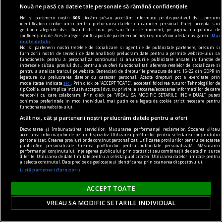
accident de motocicletă produs în orașul
Nouă ne pasă ca datele tale personale să rămână confidențiale
Otopeni.
Noi și partenerii noștri
606
stocăm și/sau accesăm informații pe dispozitivul dvs., precum
identificatorii cookie unici pentru prelucrarea datelor cu caracter personal. Puteți accepta sau
gestiona alegerile dvs. făcând clic mai jos sau în orice moment, pe pagina cu politica de
confidențialitate. Aceste alegeri vor fi raportate partenerilor noștri și nu vă vor afecta navigarea.
Mai
multe detalii
Noi si partenerii nostri (retelele de socializare si agentiile de publicitate partenere, precum si
furnizorii nostri de servicii de date analitice) prelucram date pentru a permite website-ului sa
functioneze, pentru a personaliza continutul si anunturile publicitare afisate in functie de
interesele si/sau profilul dvs., pentru a va oferi functionalitati aferente retelelor de socializare si
pentru a analiza traficul pe website. Beneficiati de drepturile prevazute de art. 15-22 din GDPR in
legatura cu prelucrarea datelor cu caracter personal. Aceste drepturi pot fi exercitate prin
modalitatea indicata
aici
. Prin click pe “ACCEPT TOATE”, acceptati folosirea tuturor Tehnologiilor de
tip Cookie, care implica inclusiv acceptul dvs. cu privire la stocarea/accesarea informatiilor de catre
Vendor-ii cu care colaboram. Prin click pe “VREAU SA MODIFIC SETARILE INDIVIDUAL” puteti
schimba preferintele in mod individual, mai putin cele legate de cookie strict necesare pentru
functionarea website-ului.
Atât noi, cât și partenerii noștri prelucrăm datele pentru a oferi:
Dezvoltarea și îmbunătățirea serviciilor. Măsurarea performanței reclamelor. Stocarea și/sau
accesarea informațiilor de pe un dispozitiv. Utilizarea profilurilor pentru selectarea conținutului
personalizat. Crearea profilurilor de conținut personalizat. Utilizarea profilurilor pentru selectarea
publicității personalizate. Crearea profilurilor pentru publicitate personalizată. Măsurarea
performanței conținutului. Înțelegerea publicului prin statistici sau combinații de date din surse
diferite. Utilizarea de date limitate pentru a selecta publicitatea. Utilizarea datelor limitate pentru
a selecta conținutul. Date precise de geolocație și identificarea prin scanarea dispozitivului.
O femeie, rănită grav în urma unei explozii
Listă parteneri (furnizori)
produse într-o casă din Argeș. Recomandările
ACCEPT TOATE
pompierilor pentru cei care folosesc butelii
O explozie s-a produs într-o casă din comuna
VREAU SA MODIFIC SETARILE INDIVIDUAL
Recea, județul Argeș, în urma căreia o femeie a