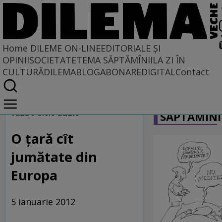
Home
DILEME ON-LINE
EDITORIALE ȘI
OPINII
SOCIETATE
TEMA SĂPTĂMÎNII
LA ZI ÎN
CULTURĂ
DILEMABLOG
ABONARE
DIGITAL
Contact
Home
CARICATU
Dileme on-line
văzut-citit-auzit
SĂPTĂMÎNI
O ţară cît
jumătate din
Europa
5 ianuarie 2012