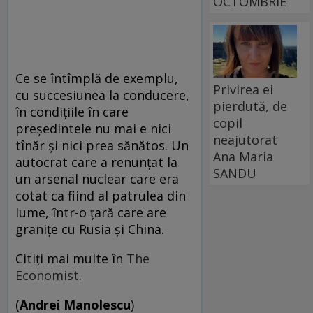
OCTOMBRIE
Ce se întîmplă de exemplu,
Privirea ei
cu succesiunea la conducere,
pierdută, de
în condiţiile în care
copil
preşedintele nu mai e nici
neajutorat
tînăr şi nici prea sănătos. Un
Ana Maria
autocrat care a renunţat la
SANDU
un arsenal nuclear care era
cotat ca fiind al patrulea din
lume, într-o ţară care are
graniţe cu Rusia şi China.
Citiţi mai multe în
The
Economist
.
(
Andrei Manolescu
)