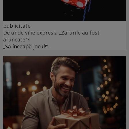
publicitate
De unde vine expresia „Zarurile au fost
aruncate"?
„Să înceapă jocul!”.