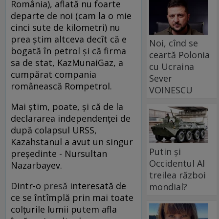
România), aflată nu foarte
departe de noi (cam la o mie
cinci sute de kilometri) nu
prea ştim altceva decît că e
Noi, cînd se
bogată în petrol şi că firma
ceartă Polonia
sa de stat, KazMunaiGaz, a
cu Ucraina
cumpărat compania
Sever
românească Rompetrol.
VOINESCU
Mai ştim, poate, şi că de la
declararea independenţei de
după colapsul URSS,
Kazahstanul a avut un singur
Putin și
preşedinte - Nursultan
Occidentul Al
Nazarbayev.
treilea război
Dintr-o
presă
interesată de
mondial?
ce se întîmplă prin mai toate
colţurile lumii putem afla