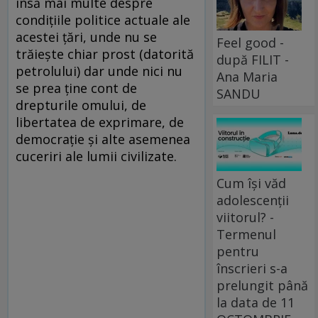
însă mai multe despre
condiţiile politice actuale ale
acestei ţări, unde nu se
Feel good -
trăieşte chiar prost (datorită
după FILIT -
petrolului) dar unde nici nu
Ana Maria
se prea ţine cont de
SANDU
drepturile omului, de
libertatea de exprimare, de
democraţie şi alte asemenea
cuceriri ale lumii civilizate.
Cum își văd
adolescenții
viitorul? -
Termenul
pentru
înscrieri s-a
prelungit până
la data de 11