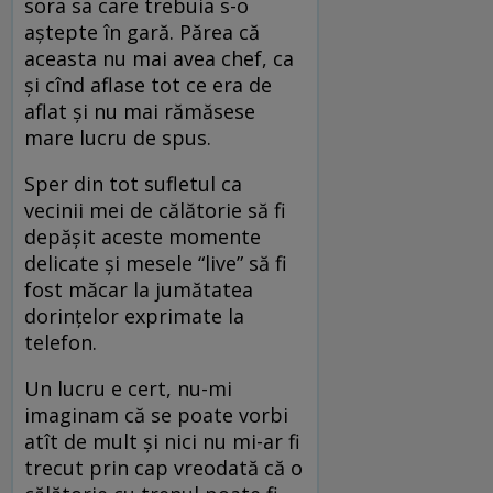
sora sa care trebuia s-o
aştepte în gară. Părea că
aceasta nu mai avea chef, ca
şi cînd aflase tot ce era de
aflat şi nu mai rămăsese
mare lucru de spus.
Sper din tot sufletul ca
vecinii mei de călătorie să fi
depăşit aceste momente
delicate şi mesele “live” să fi
fost măcar la jumătatea
dorinţelor exprimate la
telefon.
Un lucru e cert, nu-mi
imaginam că se poate vorbi
atît de mult şi nici nu mi-ar fi
trecut prin cap vreodată că o