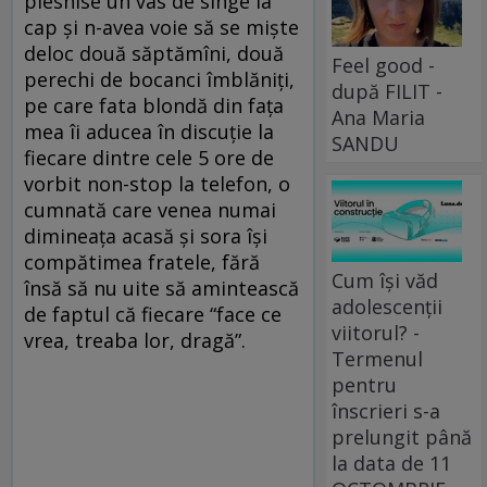
plesnise un vas de sînge la
cap şi n-avea voie să se mişte
deloc două săptămîni, două
Feel good -
perechi de bocanci îmblăniţi,
după FILIT -
pe care fata blondă din faţa
Ana Maria
mea îi aducea în discuţie la
SANDU
fiecare dintre cele 5 ore de
vorbit non-stop la telefon, o
cumnată care venea numai
dimineaţa acasă şi sora îşi
compătimea fratele, fără
Cum își văd
însă să nu uite să amintească
adolescenții
de faptul că fiecare “face ce
viitorul? -
vrea, treaba lor, dragă”.
Termenul
pentru
înscrieri s-a
prelungit până
la data de 11