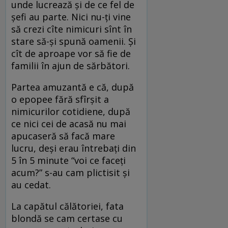
unde lucrează şi de ce fel de
şefi au parte. Nici nu-ţi vine
să crezi cîte nimicuri sînt în
stare să-şi spună oamenii. Şi
cît de aproape vor să fie de
familii în ajun de sărbători.
Partea amuzantă e că, după
o epopee fără sfîrşit a
nimicurilor cotidiene, după
ce nici cei de acasă nu mai
apucaseră să facă mare
lucru, deşi erau întrebaţi din
5 în 5 minute “voi ce faceţi
acum?” s-au cam plictisit şi
au cedat.
La capătul călătoriei, fata
blondă se cam certase cu