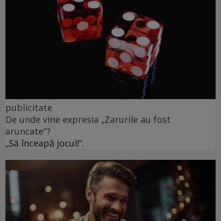
publicitate
De unde vine expresia „Zarurile au fost
aruncate"?
„Să înceapă jocul!”.