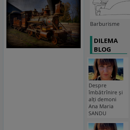
Barburisme
DILEMA
BLOG
Despre
îmbătrînire și
alți demoni
Ana Maria
SANDU