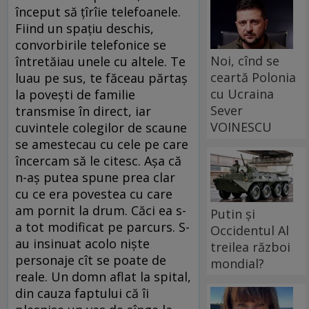
început să ţîrîie telefoanele.
Fiind un spaţiu deschis,
convorbirile telefonice se
Noi, cînd se
întretăiau unele cu altele. Te
ceartă Polonia
luau pe sus, te făceau părtaş
cu Ucraina
la poveşti de familie
Sever
transmise în direct, iar
VOINESCU
cuvintele colegilor de scaune
se amestecau cu cele pe care
încercam să le citesc. Aşa că
n-aş putea spune prea clar
cu ce era povestea cu care
am pornit la drum. Căci ea s-
Putin și
a tot modificat pe parcurs. S-
Occidentul Al
au insinuat acolo nişte
treilea război
personaje cît se poate de
mondial?
reale. Un domn aflat la spital,
din cauza faptului că îi