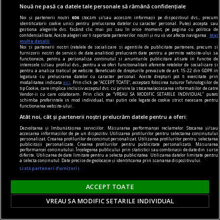
Nouă ne pasă ca datele tale personale să rămână confidențiale
Noi și partenerii noștri
606
stocăm și/sau accesăm informații pe dispozitivul dvs., precum
identificatorii cookie unici pentru prelucrarea datelor cu caracter personal. Puteți accepta sau
gestiona alegerile dvs. făcând clic mai jos sau în orice moment, pe pagina cu politica de
confidențialitate. Aceste alegeri vor fi raportate partenerilor noștri și nu vă vor afecta navigarea.
Mai
multe detalii
Noi si partenerii nostri (retelele de socializare si agentiile de publicitate partenere, precum si
poemul săptămînii
furnizorii nostri de servicii de date analitice) prelucram date pentru a permite website-ului sa
functioneze, pentru a personaliza continutul si anunturile publicitare afisate in functie de
Depresie
interesele si/sau profilul dvs., pentru a va oferi functionalitati aferente retelelor de socializare si
pentru a analiza traficul pe website. Beneficiati de drepturile prevazute de art. 15-22 din GDPR in
Cum să nu fiu mohorît
legatura cu prelucrarea datelor cu caracter personal. Aceste drepturi pot fi exercitate prin
modalitatea indicata
aici
. Prin click pe “ACCEPT TOATE”, acceptati folosirea tuturor Tehnologiilor de
tip Cookie, care implica inclusiv acceptul dvs. cu privire la stocarea/accesarea informatiilor de catre
Vendor-ii cu care colaboram. Prin click pe “VREAU SA MODIFIC SETARILE INDIVIDUAL” puteti
schimba preferintele in mod individual, mai putin cele legate de cookie strict necesare pentru
functionarea website-ului.
Atât noi, cât și partenerii noștri prelucrăm datele pentru a oferi:
Dezvoltarea și îmbunătățirea serviciilor. Măsurarea performanței reclamelor. Stocarea și/sau
accesarea informațiilor de pe un dispozitiv. Utilizarea profilurilor pentru selectarea conținutului
personalizat. Crearea profilurilor de conținut personalizat. Utilizarea profilurilor pentru selectarea
publicității personalizate. Crearea profilurilor pentru publicitate personalizată. Măsurarea
performanței conținutului. Înțelegerea publicului prin statistici sau combinații de date din surse
diferite. Utilizarea de date limitate pentru a selecta publicitatea. Utilizarea datelor limitate pentru
a selecta conținutul. Date precise de geolocație și identificarea prin scanarea dispozitivului.
Listă parteneri (furnizori)
ACCEPT TOATE
VREAU SA MODIFIC SETARILE INDIVIDUAL