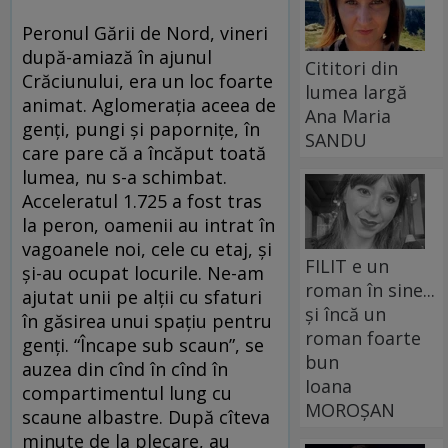
Peronul Gării de Nord, vineri
după-amiază în ajunul
Cititori din
Crăciunului, era un loc foarte
lumea largă
animat. Aglomeraţia aceea de
Ana Maria
genţi, pungi şi paporniţe, în
SANDU
care pare că a încăput toată
lumea, nu s-a schimbat.
Acceleratul 1.725 a fost tras
la peron, oamenii au intrat în
vagoanele noi, cele cu etaj, şi
FILIT e un
şi-au ocupat locurile. Ne-am
roman în sine...
ajutat unii pe alţii cu sfaturi
și încă un
în găsirea unui spaţiu pentru
roman foarte
genţi. “Încape sub scaun”, se
bun
auzea din cînd în cînd în
Ioana
compartimentul lung cu
MOROȘAN
scaune albastre. După cîteva
minute de la plecare, au