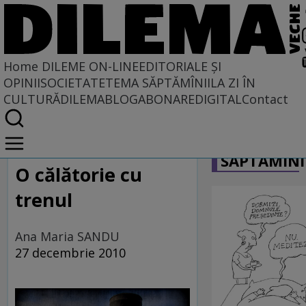
Home
DILEME ON-LINE
EDITORIALE ȘI
OPINII
SOCIETATE
TEMA SĂPTĂMÎNII
LA ZI ÎN
CULTURĂ
DILEMABLOG
ABONARE
DIGITAL
Contact
Home
CARICATU
Dileme on-line
SĂPTĂMÎNI
O călătorie cu
trenul
Ana Maria SANDU
27 decembrie 2010