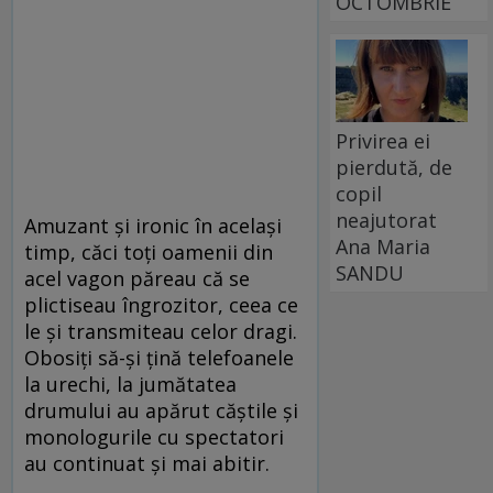
OCTOMBRIE
Privirea ei
pierdută, de
copil
neajutorat
Amuzant şi ironic în acelaşi
Ana Maria
timp, căci toţi oamenii din
SANDU
acel vagon păreau că se
plictiseau îngrozitor, ceea ce
le şi transmiteau celor dragi.
Obosiţi să-şi ţină telefoanele
la urechi, la jumătatea
drumului au apărut căştile şi
monologurile cu spectatori
au continuat şi mai abitir.