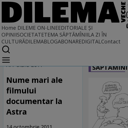
Home
DILEME ON-LINE
EDITORIALE ȘI
OPINII
SOCIETATE
TEMA SĂPTĂMÎNII
LA ZI ÎN
CULTURĂ
DILEMABLOG
ABONARE
DIGITAL
Contact
Home
CARICATU
Dileme on-line
AFF SIBIU 2011
SĂPTĂMÎNI
Nume mari ale
filmului
documentar la
Astra
14 octombrie 2011