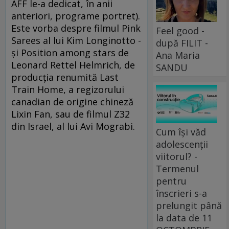
AFF le-a dedicat, în anii
anteriori, programe portret).
Este vorba despre filmul Pink
Feel good -
Sarees al lui Kim Longinotto -
după FILIT -
și Position among stars de
Ana Maria
Leonard Rettel Helmrich, de
SANDU
producția renumită Last
Train Home, a regizorului
canadian de origine chineză
Lixin Fan, sau de filmul Z32
din Israel, al lui Avi Mograbi.
Cum își văd
adolescenții
viitorul? -
Termenul
pentru
înscrieri s-a
prelungit până
la data de 11