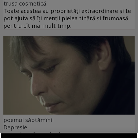
trusa cosmetică
Toate acestea au proprietăți extraordinare și te
pot ajuta să îți menții pielea tînără și frumoasă
pentru cît mai mult timp.
poemul săptămînii
Depresie
Cum să nu fiu mohorît