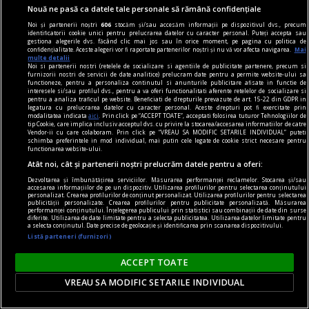
Nouă ne pasă ca datele tale personale să rămână confidențiale
Noi și partenerii noștri
606
stocăm și/sau accesăm informații pe dispozitivul dvs., precum
identificatorii cookie unici pentru prelucrarea datelor cu caracter personal. Puteți accepta sau
gestiona alegerile dvs. făcând clic mai jos sau în orice moment, pe pagina cu politica de
confidențialitate. Aceste alegeri vor fi raportate partenerilor noștri și nu vă vor afecta navigarea.
Mai
multe detalii
Noi si partenerii nostri (retelele de socializare si agentiile de publicitate partenere, precum si
furnizorii nostri de servicii de date analitice) prelucram date pentru a permite website-ului sa
functioneze, pentru a personaliza continutul si anunturile publicitare afisate in functie de
interesele si/sau profilul dvs., pentru a va oferi functionalitati aferente retelelor de socializare si
pentru a analiza traficul pe website. Beneficiati de drepturile prevazute de art. 15-22 din GDPR in
legatura cu prelucrarea datelor cu caracter personal. Aceste drepturi pot fi exercitate prin
modalitatea indicata
aici
. Prin click pe “ACCEPT TOATE”, acceptati folosirea tuturor Tehnologiilor de
tip Cookie, care implica inclusiv acceptul dvs. cu privire la stocarea/accesarea informatiilor de catre
Vendor-ii cu care colaboram. Prin click pe “VREAU SA MODIFIC SETARILE INDIVIDUAL” puteti
schimba preferintele in mod individual, mai putin cele legate de cookie strict necesare pentru
functionarea website-ului.
Atât noi, cât și partenerii noștri prelucrăm datele pentru a oferi:
Dezvoltarea și îmbunătățirea serviciilor. Măsurarea performanței reclamelor. Stocarea și/sau
accesarea informațiilor de pe un dispozitiv. Utilizarea profilurilor pentru selectarea conținutului
personalizat. Crearea profilurilor de conținut personalizat. Utilizarea profilurilor pentru selectarea
publicitate
publicității personalizate. Crearea profilurilor pentru publicitate personalizată. Măsurarea
performanței conținutului. Înțelegerea publicului prin statistici sau combinații de date din surse
Caserole pentru mîncare de unică folosință
diferite. Utilizarea de date limitate pentru a selecta publicitatea. Utilizarea datelor limitate pentru
a selecta conținutul. Date precise de geolocație și identificarea prin scanarea dispozitivului.
disponibile la Snick Ambalaje
Listă parteneri (furnizori)
Acest concept este unul care reușește să atragă
ACCEPT TOATE
mulți clienți, consumatori totodată.
VREAU SA MODIFIC SETARILE INDIVIDUAL