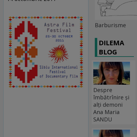
Barburisme
DILEMA
BLOG
Despre
îmbătrînire și
alți demoni
Ana Maria
SANDU