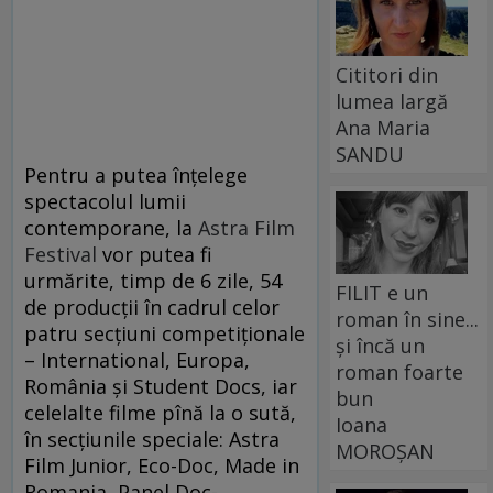
Cititori din
lumea largă
Ana Maria
SANDU
Pentru a putea înțelege
spectacolul lumii
contemporane, la
Astra Film
Festival
vor putea fi
urmărite, timp de 6 zile, 54
FILIT e un
de producţii în cadrul celor
roman în sine...
patru secțiuni competiționale
și încă un
– International, Europa,
roman foarte
România și Student Docs, iar
bun
celelalte filme pînă la o sută,
Ioana
în secţiunile speciale: Astra
MOROȘAN
Film Junior, Eco-Doc, Made in
Romania, Panel Doc-