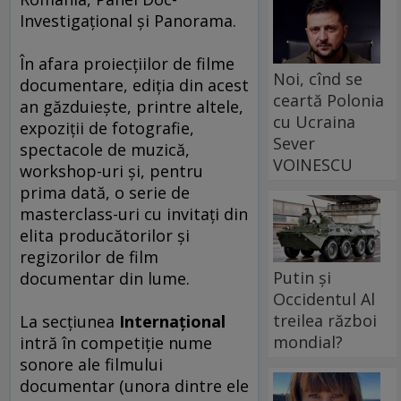
Investigaţional şi Panorama.
În afara proiecţiilor de filme
Noi, cînd se
documentare, ediţia din acest
ceartă Polonia
an găzduieşte, printre altele,
cu Ucraina
expoziţii de fotografie,
Sever
spectacole de muzică,
VOINESCU
workshop-uri şi, pentru
prima dată, o serie de
masterclass-uri cu invitaţi din
elita producătorilor şi
regizorilor de film
Putin și
documentar din lume.
Occidentul Al
treilea război
La secțiunea
Internaţional
mondial?
intră în competiție nume
sonore ale filmului
documentar (unora dintre ele