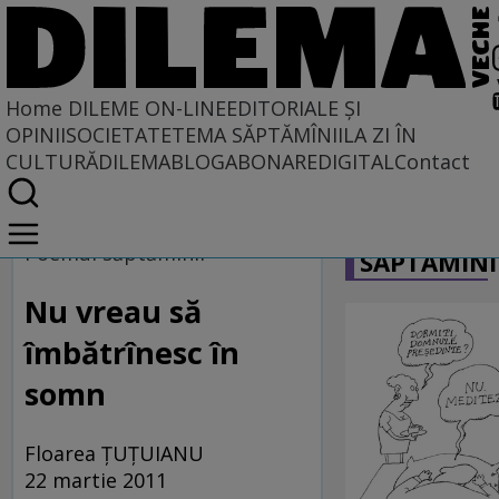
Home
DILEME ON-LINE
EDITORIALE ȘI
OPINII
SOCIETATE
TEMA SĂPTĂMÎNII
LA ZI ÎN
CULTURĂ
DILEMABLOG
ABONARE
DIGITAL
Contact
Home
CARICATU
Dileme on-line
Poemul săptămînii
SĂPTĂMÎNI
Nu vreau să
îmbătrînesc în
somn
Floarea ŢUŢUIANU
22 martie 2011