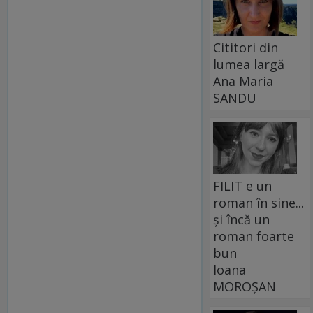
Cititori din
lumea largă
Ana Maria
SANDU
FILIT e un
roman în sine...
și încă un
roman foarte
bun
Ioana
MOROȘAN