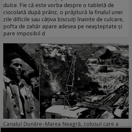
dulce. Fie că este vorba despre o tabletă de
ciocolată după prânz, o prăjitură la finalul unei
zile dificile sau câțiva biscuiți înainte de culcare,
pofta de zahăr apare adesea pe neașteptate și
pare imposibil d
Canalul Dunăre–Marea Neagră, colosul care a
schimbat Dobrogea. Secretele tulburătoare ale