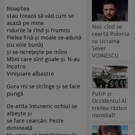
Noaptea
stau trează să văd cum se
aşază pe mine
Noi, cînd se
ridurile la rînd şi frumos
ceartă Polonia
Pielea fină şi moale se-adună
cu Ucraina
(cu voie bună)
Sever
şi se-ncreţeşte pe mîini
VOINESCU
Mîini care sînt goale şi. N-au
încotro
Vinişoare albastre
Gura mi se strînge şi se face
Putin și
pungă
Occidentul Al
De-atîta întuneric ochiul se
treilea război
albeşte şi
mondial?
se face cearcăn. Peste
dimineaţă