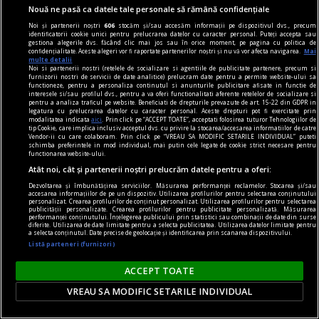
Nouă ne pasă ca datele tale personale să rămână confidențiale
marilor sale șantiere
Noi și partenerii noștri
606
stocăm și/sau accesăm informații pe dispozitivul dvs., precum
Au trecut 50 de ani de la reluarea lucrărilor la
identificatorii cookie unici pentru prelucrarea datelor cu caracter personal. Puteți accepta sau
gestiona alegerile dvs. făcând clic mai jos sau în orice moment, pe pagina cu politica de
Canalul Dunăre–Marea Neagră, unul dintre cele
confidențialitate. Aceste alegeri vor fi raportate partenerilor noștri și nu vă vor afecta navigarea.
Mai
multe detalii
mai ample și controversate proiecte ale
Noi si partenerii nostri (retelele de socializare si agentiile de publicitate partenere, precum si
furnizorii nostri de servicii de date analitice) prelucram date pentru a permite website-ului sa
României comuniste. Șantierele sale uriașe au
functioneze, pentru a personaliza continutul si anunturile publicitare afisate in functie de
interesele si/sau profilul dvs., pentru a va oferi functionalitati aferente retelelor de socializare si
lăsat în urmă povești tulburătoare despre
pentru a analiza traficul pe website. Beneficiati de drepturile prevazute de art. 15-22 din GDPR in
legatura cu prelucrarea datelor cu caracter personal. Aceste drepturi pot fi exercitate prin
muncă istovitoare a zeci de mii de români.
modalitatea indicata
aici
. Prin click pe “ACCEPT TOATE”, acceptati folosirea tuturor Tehnologiilor de
tip Cookie, care implica inclusiv acceptul dvs. cu privire la stocarea/accesarea informatiilor de catre
Vendor-ii cu care colaboram. Prin click pe “VREAU SA MODIFIC SETARILE INDIVIDUAL” puteti
schimba preferintele in mod individual, mai putin cele legate de cookie strict necesare pentru
functionarea website-ului.
Atât noi, cât și partenerii noștri prelucrăm datele pentru a oferi:
Dezvoltarea și îmbunătățirea serviciilor. Măsurarea performanței reclamelor. Stocarea și/sau
accesarea informațiilor de pe un dispozitiv. Utilizarea profilurilor pentru selectarea conținutului
personalizat. Crearea profilurilor de conținut personalizat. Utilizarea profilurilor pentru selectarea
publicității personalizate. Crearea profilurilor pentru publicitate personalizată. Măsurarea
performanței conținutului. Înțelegerea publicului prin statistici sau combinații de date din surse
diferite. Utilizarea de date limitate pentru a selecta publicitatea. Utilizarea datelor limitate pentru
a selecta conținutul. Date precise de geolocație și identificarea prin scanarea dispozitivului.
Listă parteneri (furnizori)
ACCEPT TOATE
VREAU SA MODIFIC SETARILE INDIVIDUAL