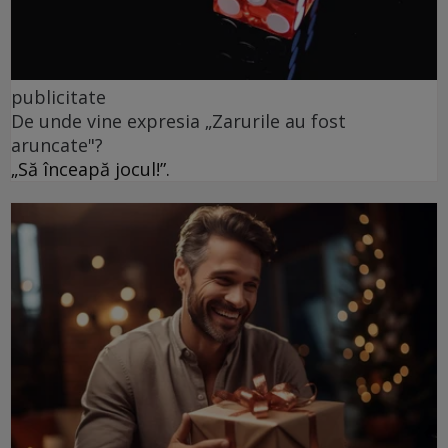
publicitate
De unde vine expresia „Zarurile au fost
aruncate"?
„Să înceapă jocul!”.