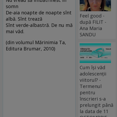
Nu vreau să îmbătrînesc în
somn
De-aia noapte de noapte sînt
Feel good -
albă. Sînt trează
după FILIT -
Sînt verde-albastră. De nu mă
Ana Maria
mai văd.
SANDU
(din volumul Mărinimia Ta,
Editura Brumar, 2010)
Cum își văd
adolescenții
viitorul? -
Termenul
pentru
înscrieri s-a
prelungit până
la data de 11