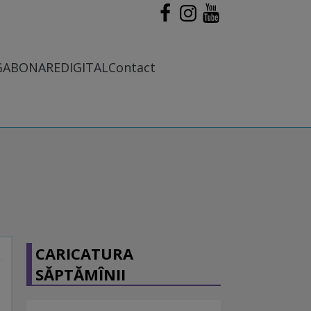
G
ABONARE
DIGITAL
Contact
CARICATURA
SĂPTĂMÎNII