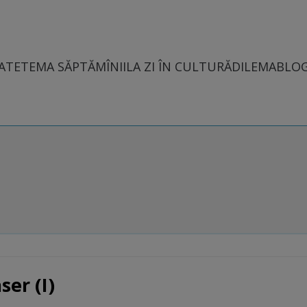
ATE
TEMA SĂPTĂMÎNII
LA ZI ÎN CULTURĂ
DILEMABLO
ser (I)