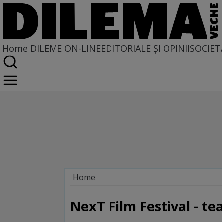
Home
DILEME ON-LINE
EDITORIALE ȘI OPINII
SOCIET
Home
Dileme on-line
NexT Film Festival - tea