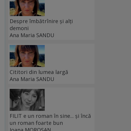
Despre îmbătrînire și alți
demoni
Ana Maria SANDU
Cititori din lumea largă
Ana Maria SANDU
FILIT e un roman în sine... și încă
un roman foarte bun
Ioana MOROȘAN