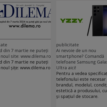
tate
publicitate
d din 7 martie ne puteți
Ai nevoie de un nou
 noul site: www.dilema.ro
smartphone? Comandă
d din 7 martie ne puteți
telefoane Samsung Gala
 noul șițe: www.dilema.ro
Ultra aici!
Pentru a vedea specificaț
telefonului este necesar 
brandul, modelul, condiț
estetică a produsului, c
și spațiul de stocare.