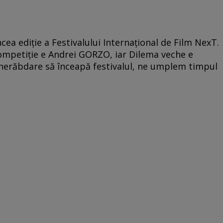
incea ediţie a Festivalului Internaţional de Film NexT.
competiţie e Andrei GORZO, iar Dilema veche e
erăbdare să înceapă festivalul, ne umplem timpul