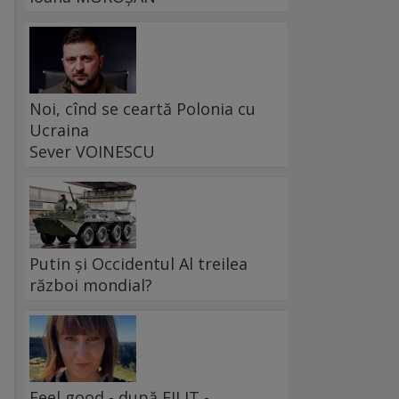
Noi, cînd se ceartă Polonia cu
Ucraina
Sever VOINESCU
Putin și Occidentul Al treilea
război mondial?
Feel good - după FILIT -