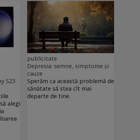
publicitate
Depresia: semne, simptome și
cauze
xy S23
Sperăm ca această problemă de
sănătate să stea cît mai
iile
departe de tine.
să alegi
ia
uloarea