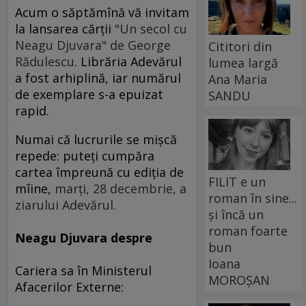
Acum o săptămînă vă invitam
la lansarea cărţii
"Un secol cu
Neagu Djuvara" de George
Cititori din
Rădulescu
. Librăria Adevărul
lumea largă
a fost arhiplină, iar numărul
Ana Maria
de exemplare s-a epuizat
SANDU
rapid.
Numai că lucrurile se mişcă
repede: puteţi cumpăra
cartea împreună cu ediţia de
FILIT e un
mîine,
marţi, 28 decembrie, a
roman în sine...
ziarului Adevărul.
și încă un
roman foarte
Neagu Djuvara despre
bun
Ioana
Cariera sa în Ministerul
MOROȘAN
Afacerilor Externe: