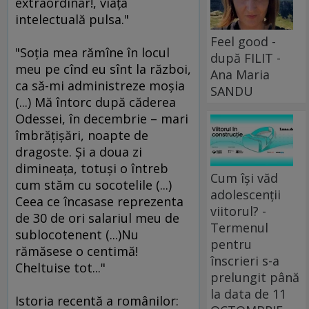
extraordinar!, viaţa
intelectuală pulsa."
Feel good -
"Soţia mea rămîne în locul
după FILIT -
meu pe cînd eu sînt la război,
Ana Maria
ca să-mi administreze moşia
SANDU
(...) Mă întorc după căderea
Odessei, în decembrie – mari
îmbrăţişări, noapte de
dragoste. Şi a doua zi
dimineaţa, totuşi o întreb
Cum își văd
cum stăm cu socotelile (...)
adolescenții
Ceea ce încasase reprezenta
viitorul? -
de 30 de ori salariul meu de
Termenul
sublocotenent (...)Nu
pentru
rămăsese o centimă!
înscrieri s-a
Cheltuise tot..."
prelungit până
la data de 11
Istoria recentă a românilor: