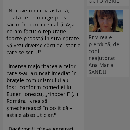
OCTOMBRIE
"Noi avem mania asta că,
odată ce ne merge prost,
sărim în barca cealaltă. Aşa
ne-am făcut o reputaţie
Privirea ei
foarte proastă în străinătate.
pierdută, de
Să vezi diverse cărţi de istorie
copil
care se scriu!"
neajutorat
Ana Maria
"Imensa majoritatea a celor
SANDU
care s-au aruncat imediat în
braţele comunismului au
fost, conform comediei lui
Eugen Ionescu, „rinocerii” (...)
Românul vrea să
şmecherească în politică –
asta e absolut clar."
"Dacă vor fi cîteva generaţii