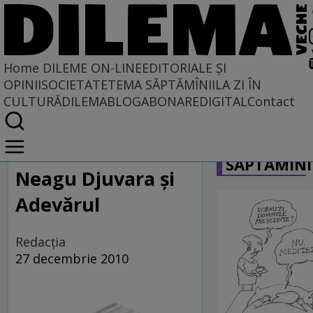
Home
DILEME ON-LINE
EDITORIALE ȘI
OPINII
SOCIETATE
TEMA SĂPTĂMÎNII
LA ZI ÎN
CULTURĂ
DILEMABLOG
ABONARE
DIGITAL
Contact
Home
CARICATU
Dileme on-line
SĂPTĂMÎNI
Neagu Djuvara şi
Adevărul
Redacţia
27 decembrie 2010