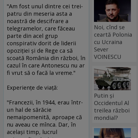
"Am fost unul dintre cei trei-
patru din meseria asta a
noastră de descifrare a
Noi, cînd se
telegramelor, care făceau
ceartă Polonia
parte din acel grup
cu Ucraina
conspirativ dorit de liderii
Sever
opoziţiei şi de Rege ca să
VOINESCU
scoată România din război, în
cazul în care Antonescu nu ar
fi vrut să o facă la vreme."
Experienţe de viaţă:
Putin și
"Francezii, în 1944, erau într-
Occidentul Al
un hal de sărăcie
treilea război
nemaipomenită, aproape că
mondial?
nu aveau ce mînca. Dar, în
acelaşi timp, lucrul