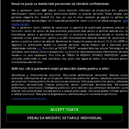
Nouă ne pasă ca datele tale personale să rămână confidențiale
Noi și partenerii noștri
606
stocăm și/sau accesăm informații pe dispozitivul dvs., precum
identificatorii cookie unici pentru prelucrarea datelor cu caracter personal. Puteți accepta sau
gestiona alegerile dvs. făcând clic mai jos sau în orice moment, pe pagina cu politica de
confidențialitate. Aceste alegeri vor fi raportate partenerilor noștri și nu vă vor afecta navigarea.
Mai
multe detalii
Noi si partenerii nostri (retelele de socializare si agentiile de publicitate partenere, precum si
furnizorii nostri de servicii de date analitice) prelucram date pentru a permite website-ului sa
functioneze, pentru a personaliza continutul si anunturile publicitare afisate in functie de
interesele si/sau profilul dvs., pentru a va oferi functionalitati aferente retelelor de socializare si
pentru a analiza traficul pe website. Beneficiati de drepturile prevazute de art. 15-22 din GDPR in
legatura cu prelucrarea datelor cu caracter personal. Aceste drepturi pot fi exercitate prin
modalitatea indicata
aici
. Prin click pe “ACCEPT TOATE”, acceptati folosirea tuturor Tehnologiilor de
tip Cookie, care implica inclusiv acceptul dvs. cu privire la stocarea/accesarea informatiilor de catre
Vendor-ii cu care colaboram. Prin click pe “VREAU SA MODIFIC SETARILE INDIVIDUAL” puteti
schimba preferintele in mod individual, mai putin cele legate de cookie strict necesare pentru
functionarea website-ului.
Atât noi, cât și partenerii noștri prelucrăm datele pentru a oferi:
Dezvoltarea și îmbunătățirea serviciilor. Măsurarea performanței reclamelor. Stocarea și/sau
accesarea informațiilor de pe un dispozitiv. Utilizarea profilurilor pentru selectarea conținutului
Zodia care o să dea lovitura vieții pe 7 august.
personalizat. Crearea profilurilor de conținut personalizat. Utilizarea profilurilor pentru selectarea
publicității personalizate. Crearea profilurilor pentru publicitate personalizată. Măsurarea
Acest nativ va avea lumea la picioare
performanței conținutului. Înțelegerea publicului prin statistici sau combinații de date din surse
diferite. Utilizarea de date limitate pentru a selecta publicitatea. Utilizarea datelor limitate pentru
Ziua de 7 august se anunță una cu o încărcătură
a selecta conținutul. Date precise de geolocație și identificarea prin scanarea dispozitivului.
Listă parteneri (furnizori)
astrală aparte. Tranzitele planetare favorizează
curajul, inițiativa și deciziile importante, iar
ACCEPT TOATE
pentru unul dintre semnele zodiacale această
VREAU SA MODIFIC SETARILE INDIVIDUAL
dată poate marca începutul unei perioade de