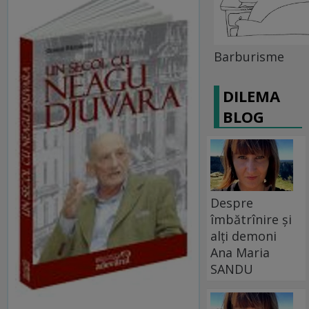
Barburisme
DILEMA
BLOG
Despre
îmbătrînire și
alți demoni
Ana Maria
SANDU