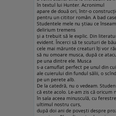
în textul lui Hunter. Acronimul
apare de două ori, într-o construcţ
pentru un cititor român. A bad case
Studentele mele nu ştiau ce însea
delirium tremens
şi a trebuit să le explic. Din literatu
evident. Încerci să te scuturi de bă
cele mai mărunte creaturi îţi vor ră
să nu omoare musca, după ce atacu
pe una dintre ele. Musca
s-a camuflat perfect pe unul din cu
ale cuierului din fundul sălii, o scî
pe un perete alb.
De la catedră, nu o vedeam. Studen
că este acolo. Le-am zis că oricum n
în sala aceea minusculă, cu ferestre
ultimul nostru curs,
după doi ani de poveşti despre proz