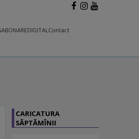
G
ABONARE
DIGITAL
Contact
CARICATURA
SĂPTĂMÎNII