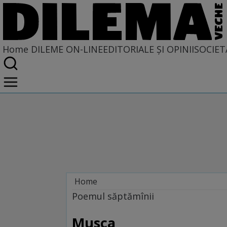
Home
DILEME ON-LINE
EDITORIALE ȘI OPINII
SOCIET
Home
Dileme on-line
Poemul săptămînii
Musca