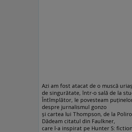
Azi am fost atacat de o muscă uriaş
de singurătate, într-o sală de la stud
Întîmplător, le povesteam puţinelo
despre jurnalismul gonzo
şi cartea lui Thompson, de la Polir
Dădeam citatul din Faulkner,
care l-a inspirat pe Hunter S: fictio