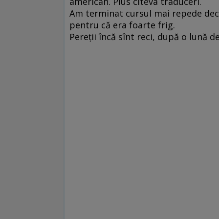
american. Plus cîteva traduceri.
Am terminat cursul mai repede decît
pentru că era foarte frig.
Pereţii încă sînt reci, după o lună d