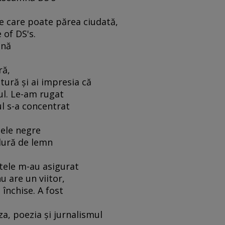
ie care poate părea ciudată,
 of DS's.
mnă
ră,
utură şi ai impresia că
ul. Le-am rugat
l s-a concentrat
iele negre
ndură de lemn
tele m-au asigurat
u are un viitor,
 închise. A fost
a, poezia şi jurnalismul