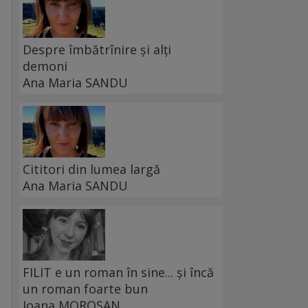
Despre îmbătrînire și alți
demoni
Ana Maria SANDU
Cititori din lumea largă
Ana Maria SANDU
FILIT e un roman în sine... și încă
un roman foarte bun
Ioana MOROȘAN