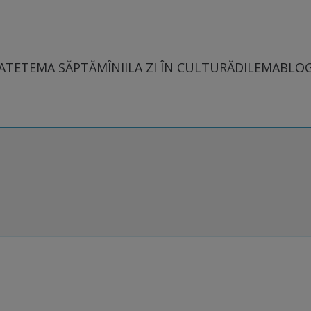
ATE
TEMA SĂPTĂMÎNII
LA ZI ÎN CULTURĂ
DILEMABLO