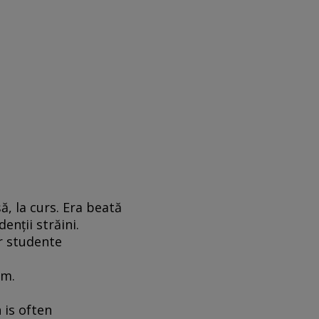
ă, la curs. Era beată
enţii străini.
r studente
om.
n is often