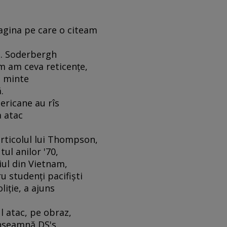
agina pe care o citeam
ă. Soderbergh
m am ceva reticenţe,
n minte
.
ericane au rîs
a atac
articolul lui Thompson,
ul anilor '70,
iul din Vietnam,
u studenţi pacifişti
liţie, a ajuns
l atac, pe obraz,
înseamnă DS's