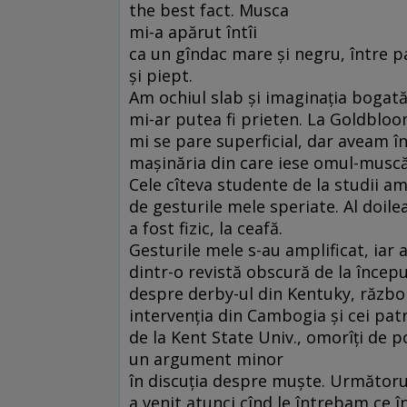
the best fact. Musca
mi-a apărut întîi
ca un gîndac mare şi negru, între p
şi piept.
Am ochiul slab şi imaginaţia bogat
mi-ar putea fi prieten. La Goldbloo
mi se pare superficial, dar aveam î
maşinăria din care iese omul-muscă
Cele cîteva studente de la studii am
de gesturile mele speriate. Al doile
a fost fizic, la ceafă.
Gesturile mele s-au amplificat, iar 
dintr-o revistă obscură de la început
despre derby-ul din Kentuky, războ
intervenţia din Cambogia şi cei patr
de la Kent State Univ., omorîţi de po
un argument minor
în discuţia despre muşte. Următoru
a venit atunci cînd le întrebam ce 