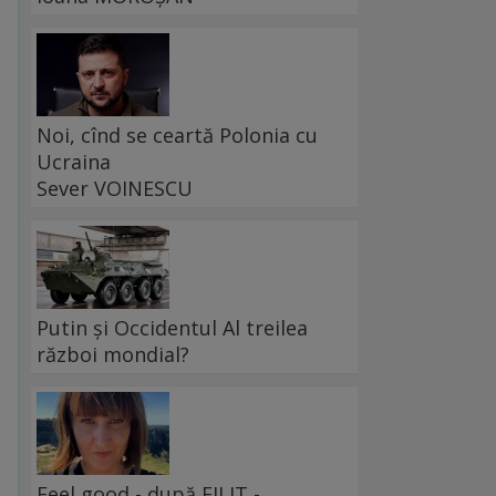
Noi, cînd se ceartă Polonia cu
Ucraina
Sever VOINESCU
Putin și Occidentul Al treilea
război mondial?
Feel good - după FILIT -