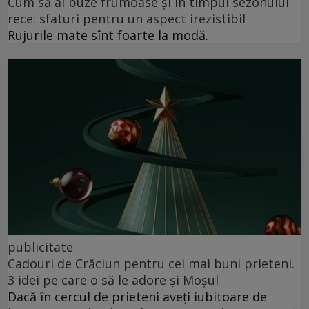
Cum să ai buze frumoase şi în timpul sezonului
rece: sfaturi pentru un aspect irezistibil
Rujurile mate sînt foarte la modă.
publicitate
Cadouri de Crăciun pentru cei mai buni prieteni.
3 idei pe care o să le adore și Moșul
Dacă în cercul de prieteni aveți iubitoare de