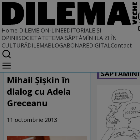
Home
DILEME ON-LINE
EDITORIALE ȘI
OPINII
SOCIETATE
TEMA SĂPTĂMÎNII
LA ZI ÎN
CULTURĂ
DILEMABLOG
ABONARE
DIGITAL
Contact
Home
CARICATU
Dileme on-line
SĂPTĂMÎNI
Mihail Şişkin în
dialog cu Adela
Greceanu
11 octombrie 2013