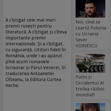
A cîștigat cele mai mari
Noi, cînd se
premii rusești pentru
ceartă Polonia
literatură. A cîștigat și cîteva
cu Ucraina
importante premii
Sever
internaționale. Și a cîștigat,
VOINESCU
cu siguranță, cititori fideli în
România, unde i-au apărut
pînă acum romanele
Scrisorar și Părul Venerei, în
traducerea Antoanetei
Putin și
Olteanu, la Editura Curtea
Occidentul Al
Veche.
treilea război
mondial?