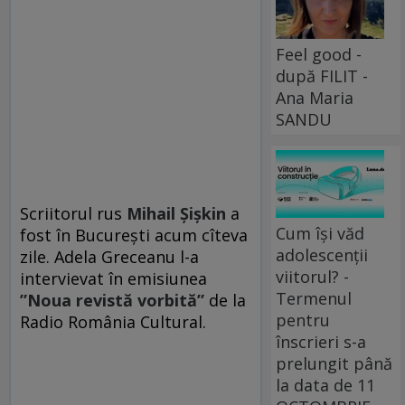
Feel good -
după FILIT -
Ana Maria
SANDU
Scriitorul rus
Mihail Șișkin
a
Cum își văd
fost în București acum cîteva
adolescenții
zile. Adela Greceanu l-a
viitorul? -
intervievat în emisiunea
Termenul
”Noua revistă vorbită”
de la
pentru
Radio România Cultural.
înscrieri s-a
prelungit până
la data de 11