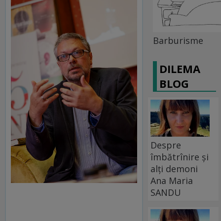
Barburisme
DILEMA
BLOG
Despre
îmbătrînire și
alți demoni
Ana Maria
SANDU