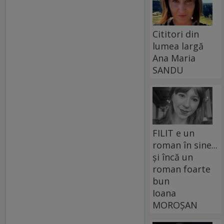
Cititori din
lumea largă
Ana Maria
SANDU
FILIT e un
roman în sine...
și încă un
roman foarte
bun
Ioana
MOROȘAN