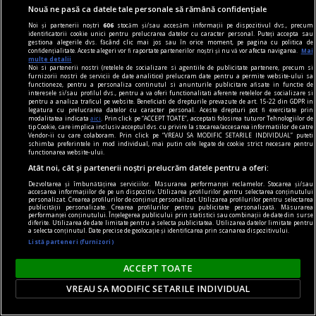
tranzitul navelor după escaladarea atacurilor
Nouă ne pasă ca datele tale personale să rămână confidențiale
Turcia restricționează accesul unor nave
Noi și partenerii noștri
606
stocăm și/sau accesăm informații pe dispozitivul dvs., precum
identificatorii cookie unici pentru prelucrarea datelor cu caracter personal. Puteți accepta sau
comerciale în Marea Neagră, în contextul în care
gestiona alegerile dvs. făcând clic mai jos sau în orice moment, pe pagina cu politica de
confidențialitate. Aceste alegeri vor fi raportate partenerilor noștri și nu vă vor afecta navigarea.
Mai
guvernul de la Ankara este tot mai preocupat de
multe detalii
Noi si partenerii nostri (retelele de socializare si agentiile de publicitate partenere, precum si
intensificarea atacurilor rusești și ucrainene
furnizorii nostri de servicii de date analitice) prelucram date pentru a permite website-ului sa
functioneze, pentru a personaliza continutul si anunturile publicitare afisate in functie de
asupra navelor din regiune.
interesele si/sau profilul dvs., pentru a va oferi functionalitati aferente retelelor de socializare si
pentru a analiza traficul pe website. Beneficiati de drepturile prevazute de art. 15-22 din GDPR in
legatura cu prelucrarea datelor cu caracter personal. Aceste drepturi pot fi exercitate prin
modalitatea indicata
aici
. Prin click pe “ACCEPT TOATE”, acceptati folosirea tuturor Tehnologiilor de
tip Cookie, care implica inclusiv acceptul dvs. cu privire la stocarea/accesarea informatiilor de catre
Vendor-ii cu care colaboram. Prin click pe “VREAU SA MODIFIC SETARILE INDIVIDUAL” puteti
schimba preferintele in mod individual, mai putin cele legate de cookie strict necesare pentru
functionarea website-ului.
Atât noi, cât și partenerii noștri prelucrăm datele pentru a oferi:
Dezvoltarea și îmbunătățirea serviciilor. Măsurarea performanței reclamelor. Stocarea și/sau
accesarea informațiilor de pe un dispozitiv. Utilizarea profilurilor pentru selectarea conținutului
personalizat. Crearea profilurilor de conținut personalizat. Utilizarea profilurilor pentru selectarea
publicității personalizate. Crearea profilurilor pentru publicitate personalizată. Măsurarea
performanței conținutului. Înțelegerea publicului prin statistici sau combinații de date din surse
diferite. Utilizarea de date limitate pentru a selecta publicitatea. Utilizarea datelor limitate pentru
a selecta conținutul. Date precise de geolocație și identificarea prin scanarea dispozitivului.
Listă parteneri (furnizori)
ACCEPT TOATE
VREAU SA MODIFIC SETARILE INDIVIDUAL
Tragedia ascunsă de regimul comunist: Avionul