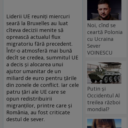
Liderii UE reuniţi miercuri
seară la Bruxelles au luat
Noi, cînd se
cîteva decizii menite să
ceartă Polonia
oprească actualul flux
cu Ucraina
migratoriu fără precedent.
Sever
Într-o atmosferă mai bună
VOINESCU
decît se credea, summitul UE
a decis şi alocarea unui
ajutor umanitar de un
miliard de euro pentru ţările
din zonele de conflict. Iar cele
Putin și
patru ţări ale UE care se
Occidentul Al
opun redistribuirii
treilea război
migranţilor, printre care şi
mondial?
România, au fost criticate
destul de sever.