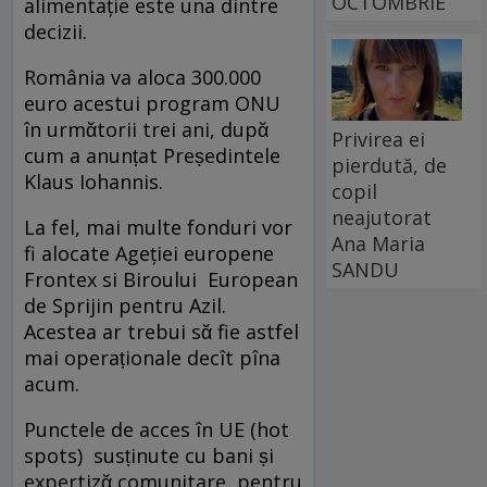
OCTOMBRIE
alimentație este una dintre
decizii.
România va aloca 300.000
euro acestui program ONU
în urmᾰtorii trei ani, dupᾰ
Privirea ei
cum a anunṭat Preṣedintele
pierdută, de
Klaus Iohannis.
copil
neajutorat
La fel, mai multe fonduri vor
Ana Maria
fi alocate Ageției europene
SANDU
Frontex si Biroului European
de Sprijin pentru Azil.
Acestea ar trebui sᾰ fie astfel
mai operaṭionale decît pîna
acum.
Punctele de acces în UE (hot
spots) susṭinute cu bani ṣi
expertizᾰ comunitare, pentru