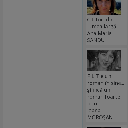
Cititori din
lumea largă
Ana Maria
SANDU
FILIT e un
roman în sine...
și încă un
roman foarte
bun
Ioana
MOROȘAN