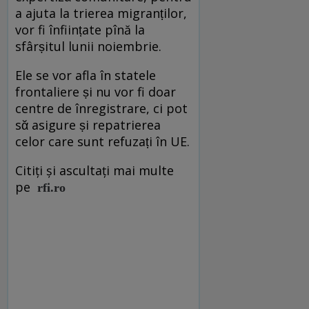
a ajuta la trierea migranṭilor,
vor fi înfiinṭate pînă la
sfârṣitul lunii noiembrie.
Ele se vor afla în statele
frontaliere ṣi nu vor fi doar
centre de înregistrare, ci pot
sᾰ asigure ṣi repatrierea
celor care sunt refuzaṭi în UE.
Citiți și ascultați mai multe
pe
rfi.ro