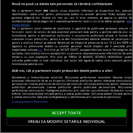
Nouă ne pasă ca datele tale personale să rămână confidențiale
Noi și partenerii noștri
606
stocăm și/sau accesăm informații pe dispozitivul dvs., precum
identificatorii cookie unici pentru prelucrarea datelor cu caracter personal. Puteți accepta sau
gestiona alegerile dvs. făcând clic mai jos sau în orice moment, pe pagina cu politica de
confidențialitate. Aceste alegeri vor fi raportate partenerilor noștri și nu vă vor afecta navigarea.
Mai
multe detalii
Noi si partenerii nostri (retelele de socializare si agentiile de publicitate partenere, precum si
furnizorii nostri de servicii de date analitice) prelucram date pentru a permite website-ului sa
functioneze, pentru a personaliza continutul si anunturile publicitare afisate in functie de
interesele si/sau profilul dvs., pentru a va oferi functionalitati aferente retelelor de socializare si
pentru a analiza traficul pe website. Beneficiati de drepturile prevazute de art. 15-22 din GDPR in
legatura cu prelucrarea datelor cu caracter personal. Aceste drepturi pot fi exercitate prin
modalitatea indicata
aici
. Prin click pe “ACCEPT TOATE”, acceptati folosirea tuturor Tehnologiilor de
tip Cookie, care implica inclusiv acceptul dvs. cu privire la stocarea/accesarea informatiilor de catre
Vendor-ii cu care colaboram. Prin click pe “VREAU SA MODIFIC SETARILE INDIVIDUAL” puteti
schimba preferintele in mod individual, mai putin cele legate de cookie strict necesare pentru
functionarea website-ului.
Atât noi, cât și partenerii noștri prelucrăm datele pentru a oferi:
Cum influențează Rusia scumpirea carburanților
Dezvoltarea și îmbunătățirea serviciilor. Măsurarea performanței reclamelor. Stocarea și/sau
din România. Doi experți în energie au explicat
accesarea informațiilor de pe un dispozitiv. Utilizarea profilurilor pentru selectarea conținutului
personalizat. Crearea profilurilor de conținut personalizat. Utilizarea profilurilor pentru selectarea
mecanismul
publicității personalizate. Crearea profilurilor pentru publicitate personalizată. Măsurarea
performanței conținutului. Înțelegerea publicului prin statistici sau combinații de date din surse
diferite. Utilizarea de date limitate pentru a selecta publicitatea. Utilizarea datelor limitate pentru
România a înregistrat cea mai mare scumpire a
a selecta conținutul. Date precise de geolocație și identificarea prin scanarea dispozitivului.
motorinei din Europa în ultima săptămână, iar
Listă parteneri (furnizori)
una dintre cauze ar fi că Rusia a devenit
ACCEPT TOATE
importator net de carburanți, au explicat doi
VREAU SA MODIFIC SETARILE INDIVIDUAL
experți în energie, pentru Adevărul.