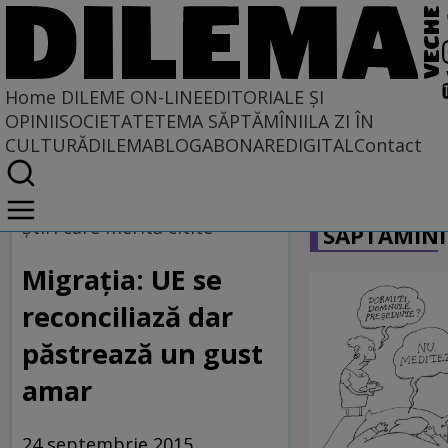
Home
DILEME ON-LINE
EDITORIALE ȘI
OPINII
SOCIETATE
TEMA SĂPTĂMÎNII
LA ZI ÎN
CULTURĂ
DILEMABLOG
ABONARE
DIGITAL
Contact
Home
CARICATU
Dileme on-line
Ştiri care merită citite
SĂPTĂMÎNI
Migrația: UE se
reconciliază dar
păstrează un gust
amar
24 septembrie 2015