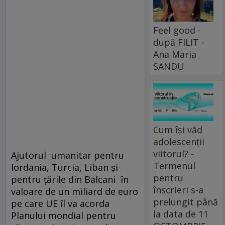
Feel good -
după FILIT -
Ana Maria
SANDU
Cum își văd
adolescenții
viitorul? -
Ajutorul umanitar pentru
Termenul
Iordania, Turcia, Liban ṣi
pentru
pentru țările din Balcani în
înscrieri s-a
valoare de un miliard de euro
prelungit până
pe care UE îl va acorda
la data de 11
Planului mondial pentru