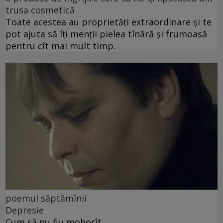
trusa cosmetică
Toate acestea au proprietăți extraordinare și te
pot ajuta să îți menții pielea tînără și frumoasă
pentru cît mai mult timp.
poemul săptămînii
Depresie
Cum să nu fiu mohorît