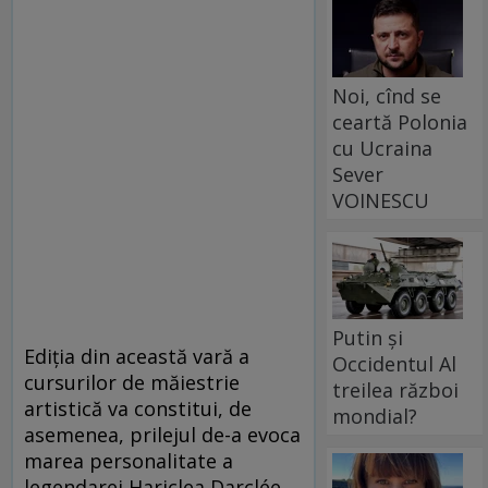
Noi, cînd se
ceartă Polonia
cu Ucraina
Sever
VOINESCU
Putin și
Ediția din această vară a
Occidentul Al
cursurilor de măiestrie
treilea război
artistică va constitui, de
mondial?
asemenea, prilejul de-a evoca
marea personalitate a
legendarei Hariclea Darclée,