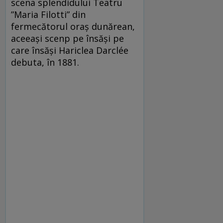
scena splendidului Teatru
”Maria Filotti” din
fermecătorul oraș dunărean,
aceeași scenp pe însăşi pe
care însăși Hariclea Darclée
debuta, în 1881.