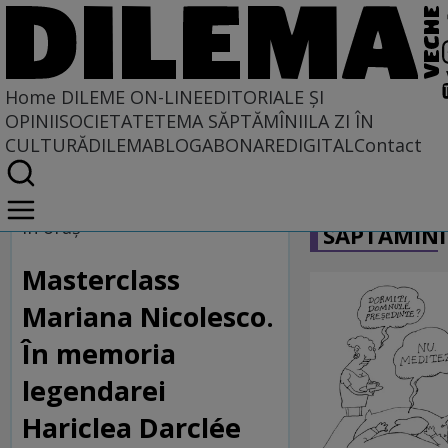
Home
DILEME ON-LINE
EDITORIALE ȘI
OPINII
SOCIETATE
TEMA SĂPTĂMÎNII
LA ZI ÎN
CULTURĂ
DILEMABLOG
ABONARE
DIGITAL
Contact
Home
CARICATU
Dileme on-line
În oraş
SĂPTĂMÎNI
Masterclass
Mariana Nicolesco.
În memoria
legendarei
Hariclea Darclée