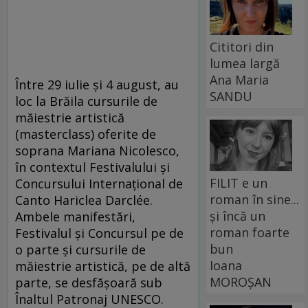
Cititori din
lumea largă
Ana Maria
Între 29 iulie și 4 august, au
SANDU
loc la Brăila cursurile de
măiestrie artistică
(masterclass) oferite de
soprana Mariana Nicolesco,
în contextul Festivalului şi
FILIT e un
Concursului Internaţional de
roman în sine...
Canto Hariclea Darclée.
și încă un
Ambele manifestări,
roman foarte
Festivalul și Concursul pe de
bun
o parte și cursurile de
Ioana
măiestrie artistică, pe de altă
MOROȘAN
parte, se desfășoară sub
Înaltul Patronaj UNESCO.