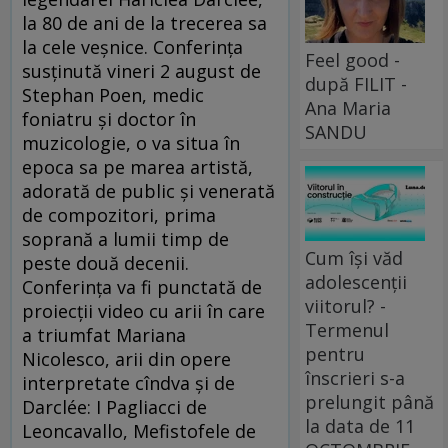
la 80 de ani de la trecerea sa
la cele veşnice. Conferinţa
Feel good -
susţinută vineri 2 august de
după FILIT -
Stephan Poen, medic
Ana Maria
foniatru și doctor în
SANDU
muzicologie, o va situa în
epoca sa pe marea artistă,
adorată de public şi venerată
de compozitori, prima
soprană a lumii timp de
Cum își văd
peste două decenii.
adolescenții
Conferinţa va fi punctată de
viitorul? -
proiecţii video cu arii în care
Termenul
a triumfat Mariana
pentru
Nicolesco, arii din opere
înscrieri s-a
interpretate cîndva şi de
prelungit până
Darclée: I Pagliacci de
la data de 11
Leoncavallo, Mefistofele de