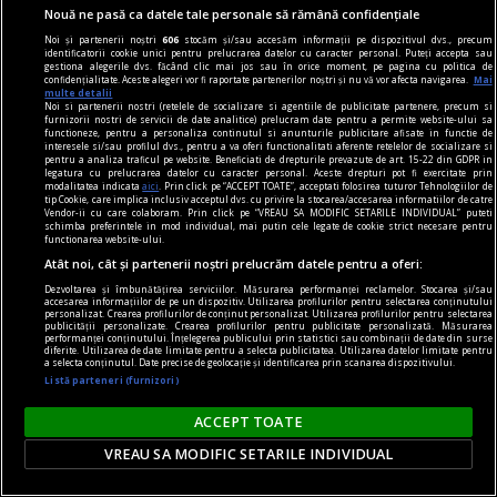
Nouă ne pasă ca datele tale personale să rămână confidențiale
Noi și partenerii noștri
606
stocăm și/sau accesăm informații pe dispozitivul dvs., precum
identificatorii cookie unici pentru prelucrarea datelor cu caracter personal. Puteți accepta sau
gestiona alegerile dvs. făcând clic mai jos sau în orice moment, pe pagina cu politica de
confidențialitate. Aceste alegeri vor fi raportate partenerilor noștri și nu vă vor afecta navigarea.
Mai
multe detalii
Noi si partenerii nostri (retelele de socializare si agentiile de publicitate partenere, precum si
furnizorii nostri de servicii de date analitice) prelucram date pentru a permite website-ului sa
functioneze, pentru a personaliza continutul si anunturile publicitare afisate in functie de
interesele si/sau profilul dvs., pentru a va oferi functionalitati aferente retelelor de socializare si
pentru a analiza traficul pe website. Beneficiati de drepturile prevazute de art. 15-22 din GDPR in
legatura cu prelucrarea datelor cu caracter personal. Aceste drepturi pot fi exercitate prin
modalitatea indicata
aici
. Prin click pe “ACCEPT TOATE”, acceptati folosirea tuturor Tehnologiilor de
tip Cookie, care implica inclusiv acceptul dvs. cu privire la stocarea/accesarea informatiilor de catre
Vendor-ii cu care colaboram. Prin click pe “VREAU SA MODIFIC SETARILE INDIVIDUAL” puteti
schimba preferintele in mod individual, mai putin cele legate de cookie strict necesare pentru
functionarea website-ului.
Atât noi, cât și partenerii noștri prelucrăm datele pentru a oferi:
poemul săptămînii
Dezvoltarea și îmbunătățirea serviciilor. Măsurarea performanței reclamelor. Stocarea și/sau
accesarea informațiilor de pe un dispozitiv. Utilizarea profilurilor pentru selectarea conținutului
Relicve, ustensile
personalizat. Crearea profilurilor de conținut personalizat. Utilizarea profilurilor pentru selectarea
publicității personalizate. Crearea profilurilor pentru publicitate personalizată. Măsurarea
Tocmai îmi vin în minte spălarea picioarelor,
performanței conținutului. Înțelegerea publicului prin statistici sau combinații de date din surse
diferite. Utilizarea de date limitate pentru a selecta publicitatea. Utilizarea datelor limitate pentru
Ciubotele lui van Gogh
a selecta conținutul. Date precise de geolocație și identificarea prin scanarea dispozitivului.
Listă parteneri (furnizori)
ACCEPT TOATE
VREAU SA MODIFIC SETARILE INDIVIDUAL