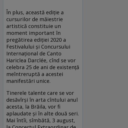
În plus, această ediție a
cursurilor de măiestrie
artistică constituie un
moment important în
pregătirea ediţiei 2020 a
Festivalului şi Concursului
Internaţional de Canto
Hariclea Darclée, cînd se vor
celebra 25 de ani de existență
meîntreruptă a acestei
manifestări unice.
Tinerele talente care se vor
desăvîrși în arta cîntului anul
acesta, la Brăila, vor fi
aplaudate şi în alte două seri.
Mai întîi, sîmbătă, 3 august,
la Concertul Extraordinar de