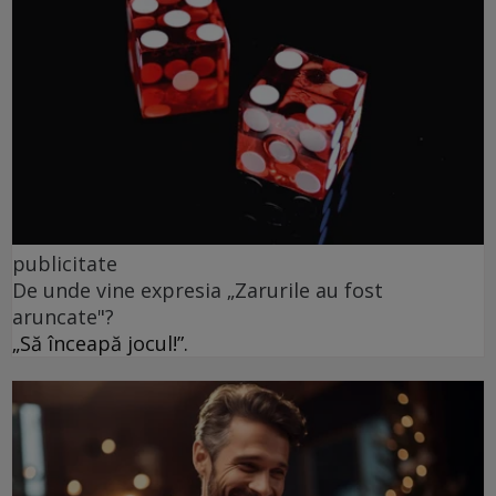
publicitate
De unde vine expresia „Zarurile au fost
aruncate"?
„Să înceapă jocul!”.