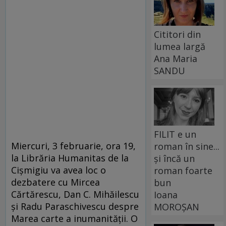
Cititori din
lumea largă
Ana Maria
SANDU
FILIT e un
Miercuri, 3 februarie, ora 19,
roman în sine...
la Librăria Humanitas de la
și încă un
Cişmigiu va avea loc o
roman foarte
dezbatere cu Mircea
bun
Cărtărescu, Dan C. Mihăilescu
Ioana
şi Radu Paraschivescu despre
MOROȘAN
Marea carte a inumanităţii. O