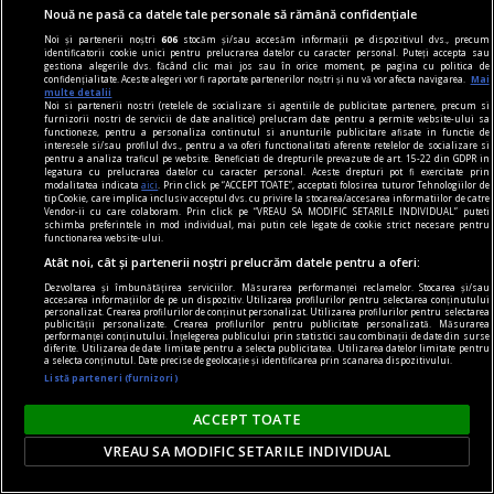
Nouă ne pasă ca datele tale personale să rămână confidențiale
Noi și partenerii noștri
606
stocăm și/sau accesăm informații pe dispozitivul dvs., precum
identificatorii cookie unici pentru prelucrarea datelor cu caracter personal. Puteți accepta sau
Pene de curent în Republica Moldova. Linia
gestiona alegerile dvs. făcând clic mai jos sau în orice moment, pe pagina cu politica de
confidențialitate. Aceste alegeri vor fi raportate partenerilor noștri și nu vă vor afecta navigarea.
Mai
electrică Bălți–Dnestrovsk, grav avariată în urma
multe detalii
Noi si partenerii nostri (retelele de socializare si agentiile de publicitate partenere, precum si
unor furtuni
furnizorii nostri de servicii de date analitice) prelucram date pentru a permite website-ului sa
functioneze, pentru a personaliza continutul si anunturile publicitare afisate in functie de
Furtunile și ploile puternice au provocat avarii
interesele si/sau profilul dvs., pentru a va oferi functionalitati aferente retelelor de socializare si
pentru a analiza traficul pe website. Beneficiati de drepturile prevazute de art. 15-22 din GDPR in
semnificative în infrastructura energetică din
legatura cu prelucrarea datelor cu caracter personal. Aceste drepturi pot fi exercitate prin
modalitatea indicata
aici
. Prin click pe “ACCEPT TOATE”, acceptati folosirea tuturor Tehnologiilor de
Republica Moldova, lăsând mai multe localități
tip Cookie, care implica inclusiv acceptul dvs. cu privire la stocarea/accesarea informatiilor de catre
Vendor-ii cu care colaboram. Prin click pe “VREAU SA MODIFIC SETARILE INDIVIDUAL” puteti
fără energie electrică. Ministerul Energiei a
schimba preferintele in mod individual, mai putin cele legate de cookie strict necesare pentru
functionarea website-ului.
anunțat că linia de înaltă tensiune de 330 kV
Atât noi, cât și partenerii noștri prelucrăm datele pentru a oferi:
Bălți–Dnestrovsk a fost grav afectată în urma
Dezvoltarea și îmbunătățirea serviciilor. Măsurarea performanței reclamelor. Stocarea și/sau
accesarea informațiilor de pe un dispozitiv. Utilizarea profilurilor pentru selectarea conținutului
fenomenelor meteo.
personalizat. Crearea profilurilor de conținut personalizat. Utilizarea profilurilor pentru selectarea
publicității personalizate. Crearea profilurilor pentru publicitate personalizată. Măsurarea
performanței conținutului. Înțelegerea publicului prin statistici sau combinații de date din surse
diferite. Utilizarea de date limitate pentru a selecta publicitatea. Utilizarea datelor limitate pentru
a selecta conținutul. Date precise de geolocație și identificarea prin scanarea dispozitivului.
Listă parteneri (furnizori)
ACCEPT TOATE
VREAU SA MODIFIC SETARILE INDIVIDUAL