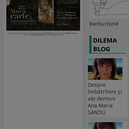
Barburisme
DILEMA
BLOG
Despre
îmbătrînire și
alți demoni
Ana Maria
SANDU