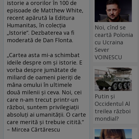
istorie a ororilor în 100 de
episoade de Matthew White,
recent apărută la Editura
Humanitas, în colecţia
Noi, cînd se
„Istorie“. Dezbaterea va fi
ceartă Polonia
moderată de Dan Flonta.
cu Ucraina
Sever
„Cartea asta mi-a schimbat
VOINESCU
ideile despre om și istorie. E
vorba despre jumătate de
miliard de oameni pieriți de
mâna omului în ultimele
două milenii și ceva. Noi, cei
Putin și
care n-am trecut printr-un
Occidentul Al
război, suntem privilegiații
treilea război
absoluți ai umanității. O carte
mondial?
care merită și trebuie citită.“
– Mircea Cărtărescu