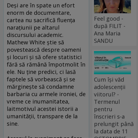
Deşi are în spate un efort
enorm de documentare,
Feel good -
cartea nu sacrifică fluenţa
după FILIT -
naraţiunii pe altarul
Ana Maria
discursului academic.
SANDU
Mathew White ştie să
povestească despre oameni
şi locuri şi să ofere statistici
fără să rămână împotmolit în
ele. Nu ţine predici, ci lasă
faptele să vorbească şi se
Cum își văd
mărgineşte să condamne
adolescenții
barbaria cu armele ironiei, de
viitorul? -
vreme ce inumanitatea,
Termenul
laitmotivul acestei istorii a
pentru
umanităţii, transpare de la
înscrieri s-a
sine.
prelungit până
la data de 11