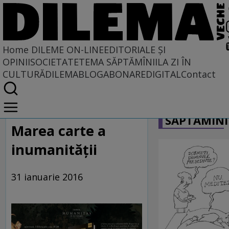
Home
DILEME ON-LINE
EDITORIALE ȘI
OPINII
SOCIETATE
TEMA SĂPTĂMÎNII
LA ZI ÎN
CULTURĂ
DILEMABLOG
ABONARE
DIGITAL
Contact
Home
CARICATU
Dileme on-line
SĂPTĂMÎNI
Marea carte a
inumanităţii
31 ianuarie 2016