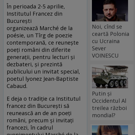
În perioada 2-5 aprilie,
Institutul Francez din
București
Noi, cînd se
organizează Marché de la
ceartă Polonia
poésie, un Tîrg de poezie
cu Ucraina
contemporană, ce reunește
Sever
poeți români din diferite
VOINESCU
generații, pentru lecturi și
dezbateri, și prezintă
publicului un invitat special,
poetul lyonez Jean-Baptiste
Cabaud.
Putin și
E deja o tradiție ca Institutul
Occidentul Al
francez din București să
treilea război
reunească an de an poeți
mondial?
români, precum și invitați
francezi, în cadrul
evenimentului Marché de la