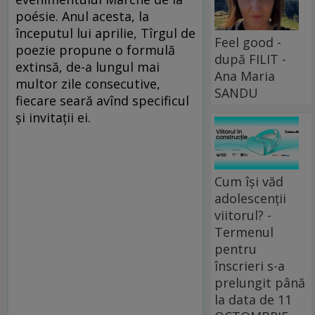
poésie. Anul acesta, la
începutul lui aprilie, Tîrgul de
Feel good -
poezie propune o formulă
după FILIT -
extinsă, de-a lungul mai
Ana Maria
multor zile consecutive,
SANDU
fiecare seară avînd specificul
și invitații ei.
Cum își văd
adolescenții
viitorul? -
Termenul
pentru
înscrieri s-a
prelungit până
la data de 11