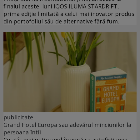
finalul acestei luni IQOS ILUMA STARDRIFT,
prima ediție limitată a celui mai inovator produs
din portofoliul său de alternative fără fum.
publicitate
Grand Hotel Europa sau adevărul minciunilor la
persoana întîi
Cu atît mai puțin unul în vogă ca autoficțiunea,