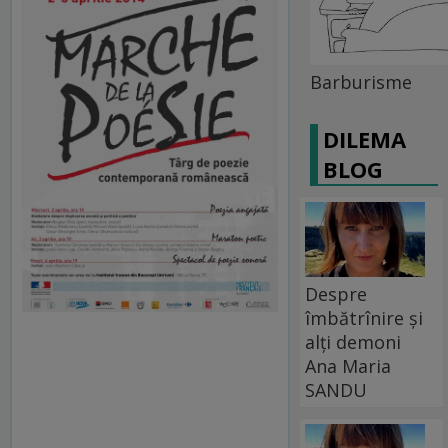
Barburisme
DILEMA
BLOG
Despre
îmbătrînire și
alți demoni
Ana Maria
SANDU