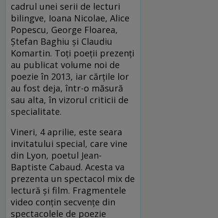
cadrul unei serii de lecturi
bilingve, Ioana Nicolae, Alice
Popescu, George Floarea,
Ștefan Baghiu și Claudiu
Komartin. Toți poeții prezenți
au publicat volume noi de
poezie în 2013, iar cărțile lor
au fost deja, într-o măsură
sau alta, în vizorul criticii de
specialitate.
Vineri, 4 aprilie, este seara
invitatului special, care vine
din Lyon, poetul Jean-
Baptiste Cabaud. Acesta va
prezenta un spectacol mix de
lectură și film. Fragmentele
video conțin secvențe din
spectacolele de poezie