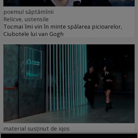
poemul săptămînii
Relicve, ustensile
Tocmai îmi vin în minte spălarea picioarelor,
Ciubotele lui van Gogh
material susținut de iqos
Omid Ghannadi, creatorul instalației IQOS x