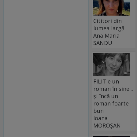
Cititori din
lumea largă
Ana Maria
SANDU
FILIT e un
roman în sine...
și încă un
roman foarte
bun
Ioana
MOROȘAN