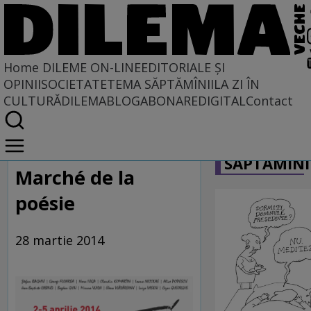
Home
DILEME ON-LINE
EDITORIALE ȘI
OPINII
SOCIETATE
TEMA SĂPTĂMÎNII
LA ZI ÎN
CULTURĂ
DILEMABLOG
ABONARE
DIGITAL
Contact
Home
CARICATU
Dileme on-line
SĂPTĂMÎNI
Marché de la
poésie
28 martie 2014