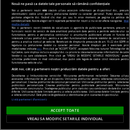
DIPLOMA: Apreciez că sînt companii care se
Nouă ne pasă ca datele tale personale să rămână confidențiale
implică atît de vizibil în sprijinul comunității
Noi și partenerii noștri
606
stocăm și/sau accesăm informații pe dispozitivul dvs., precum
identificatorii cookie unici pentru prelucrarea datelor cu caracter personal. Puteți accepta sau
El este omul din spatele instalației imersive IQOS
gestiona alegerile dvs. făcând clic mai jos sau în orice moment, pe pagina cu politica de
confidențialitate. Aceste alegeri vor fi raportate partenerilor noștri și nu vă vor afecta navigarea.
Mai
proiectată special pentru ediția de anul acesta a
multe detalii
Noi si partenerii nostri (retelele de socializare si agentiile de publicitate partenere, precum si
festivalului DIPLOMA.
furnizorii nostri de servicii de date analitice) prelucram date pentru a permite website-ului sa
functioneze, pentru a personaliza continutul si anunturile publicitare afisate in functie de
interesele si/sau profilul dvs., pentru a va oferi functionalitati aferente retelelor de socializare si
pentru a analiza traficul pe website. Beneficiati de drepturile prevazute de art. 15-22 din GDPR in
legatura cu prelucrarea datelor cu caracter personal. Aceste drepturi pot fi exercitate prin
Parteneri
modalitatea indicata
aici
. Prin click pe “ACCEPT TOATE”, acceptati folosirea tuturor Tehnologiilor de
tip Cookie, care implica inclusiv acceptul dvs. cu privire la stocarea/accesarea informatiilor de catre
Vendor-ii cu care colaboram. Prin click pe “VREAU SA MODIFIC SETARILE INDIVIDUAL” puteti
schimba preferintele in mod individual, mai putin cele legate de cookie strict necesare pentru
functionarea website-ului.
Atât noi, cât și partenerii noștri prelucrăm datele pentru a oferi:
Dezvoltarea și îmbunătățirea serviciilor. Măsurarea performanței reclamelor. Stocarea și/sau
accesarea informațiilor de pe un dispozitiv. Utilizarea profilurilor pentru selectarea conținutului
personalizat. Crearea profilurilor de conținut personalizat. Utilizarea profilurilor pentru selectarea
publicității personalizate. Crearea profilurilor pentru publicitate personalizată. Măsurarea
performanței conținutului. Înțelegerea publicului prin statistici sau combinații de date din surse
diferite. Utilizarea de date limitate pentru a selecta publicitatea. Utilizarea datelor limitate pentru
a selecta conținutul. Date precise de geolocație și identificarea prin scanarea dispozitivului.
Listă parteneri (furnizori)
ACCEPT TOATE
VREAU SA MODIFIC SETARILE INDIVIDUAL