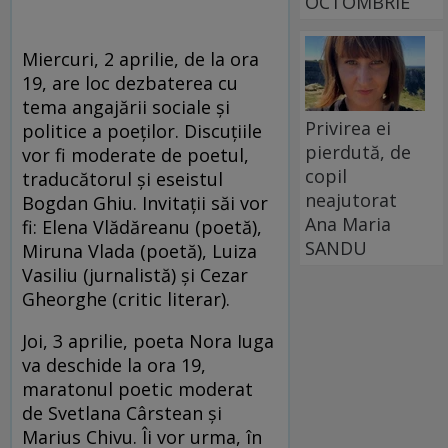
OCTOMBRIE
Miercuri, 2 aprilie, de la ora
19, are loc dezbaterea cu
tema angajării sociale și
Privirea ei
politice a poeților. Discuțiile
pierdută, de
vor fi moderate de poetul,
copil
traducătorul și eseistul
neajutorat
Bogdan Ghiu. Invitații săi vor
Ana Maria
fi: Elena Vlădăreanu (poetă),
SANDU
Miruna Vlada (poetă), Luiza
Vasiliu (jurnalistă) și Cezar
Gheorghe (critic literar).
Joi, 3 aprilie, poeta Nora Iuga
va deschide la ora 19,
maratonul poetic moderat
de Svetlana Cârstean și
Marius Chivu. Îi vor urma, în